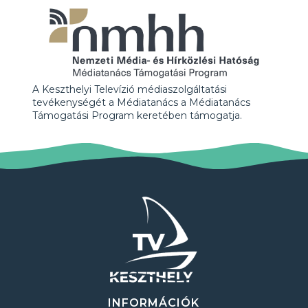
A Keszthelyi Televízió médiaszolgáltatási
tevékenységét a Médiatanács a Médiatanács
Támogatási Program keretében támogatja.
INFORMÁCIÓK