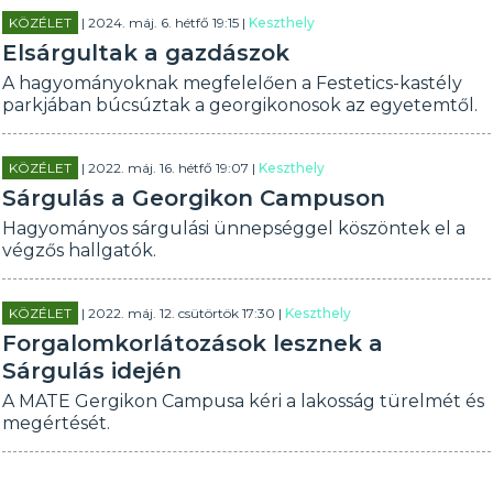
KÖZÉLET
| 2024. máj. 6. hétfő 19:15 |
Keszthely
Elsárgultak a gazdászok
A hagyományoknak megfelelően a Festetics-kastély
parkjában búcsúztak a georgikonosok az egyetemtől.
KÖZÉLET
| 2022. máj. 16. hétfő 19:07 |
Keszthely
Sárgulás a Georgikon Campuson
Hagyományos sárgulási ünnepséggel köszöntek el a
végzős hallgatók.
KÖZÉLET
| 2022. máj. 12. csütörtök 17:30 |
Keszthely
Forgalomkorlátozások lesznek a
Sárgulás idején
A MATE Gergikon Campusa kéri a lakosság türelmét és
megértését.