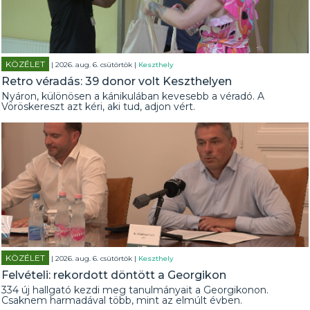
KÖZÉLET
| 2026. aug. 6. csütörtök |
Keszthely
Retro véradás: 39 donor volt Keszthelyen
Nyáron, különösen a kánikulában kevesebb a véradó. A
Vöröskereszt azt kéri, aki tud, adjon vért.
KÖZÉLET
| 2026. aug. 6. csütörtök |
Keszthely
Felvételi: rekordott döntött a Georgikon
334 új hallgató kezdi meg tanulmányait a Georgikonon.
Csaknem harmadával több, mint az elmúlt évben.