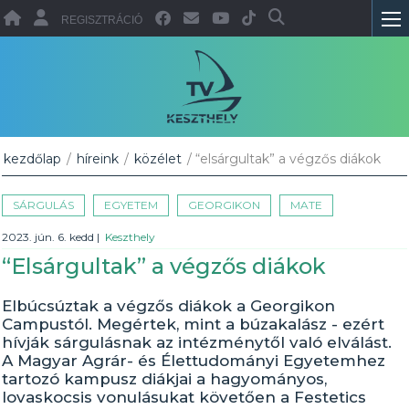
REGISZTRÁCIÓ
kezdőlap
/
híreink
/
közélet
/ “elsárgultak” a végzős diákok
SÁRGULÁS
EGYETEM
GEORGIKON
MATE
2023. jún. 6. kedd
|
Keszthely
“Elsárgultak” a végzős diákok
Elbúcsúztak a végzős diákok a Georgikon
Campustól. Megértek, mint a búzakalász - ezért
hívják sárgulásnak az intézménytől való elválást.
A Magyar Agrár- és Élettudományi Egyetemhez
tartozó kampusz diákjai a hagyományos,
lovaskocsis vonulásukat követően a Festetics