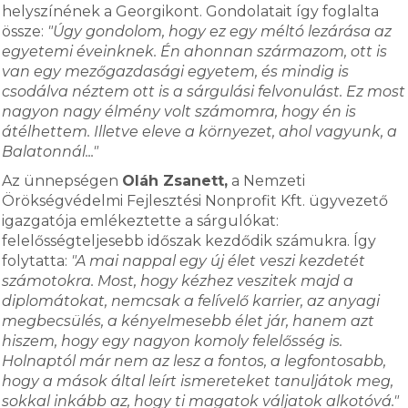
helyszínének a Georgikont. Gondolatait így foglalta
össze:
"Úgy gondolom, hogy ez egy méltó lezárása az
egyetemi éveinknek. Én ahonnan származom, ott is
van egy mezőgazdasági egyetem, és mindig is
csodálva néztem ott is a sárgulási felvonulást. Ez most
nagyon nagy élmény volt számomra, hogy én is
átélhettem. Illetve eleve a környezet, ahol vagyunk, a
Balatonnál..."
Az ünnepségen
Oláh Zsanett,
a Nemzeti
Örökségvédelmi Fejlesztési Nonprofit Kft. ügyvezető
igazgatója emlékeztette a sárgulókat:
felelősségteljesebb időszak kezdődik számukra. Így
folytatta:
"A mai nappal egy új élet veszi kezdetét
számotokra. Most, hogy kézhez veszitek majd a
diplomátokat, nemcsak a felívelő karrier, az anyagi
megbecsülés, a kényelmesebb élet jár, hanem azt
hiszem, hogy egy nagyon komoly felelősség is.
Holnaptól már nem az lesz a fontos, a legfontosabb,
hogy a mások által leírt ismereteket tanuljátok meg,
sokkal inkább az, hogy ti magatok váljatok alkotóvá."