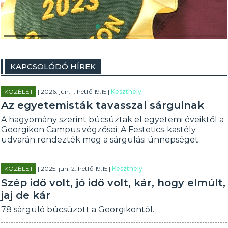
KAPCSOLÓDÓ HÍREK
KÖZÉLET
| 2026. jún. 1. hétfő 19:15 |
Keszthely
Az egyetemisták tavasszal sárgulnak
A hagyomány szerint búcsúztak el egyetemi éveiktől a
Georgikon Campus végzősei. A Festetics-kastély
udvarán rendezték meg a sárgulási ünnepséget.
KÖZÉLET
| 2025. jún. 2. hétfő 19:15 |
Keszthely
Szép idő volt, jó idő volt, kár, hogy elmúlt,
jaj de kár
78 sárguló búcsúzott a Georgikontól.