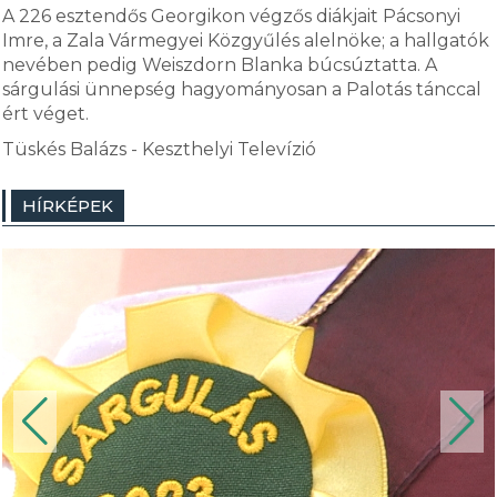
A 226 esztendős Georgikon végzős diákjait Pácsonyi
Imre, a Zala Vármegyei Közgyűlés alelnöke; a hallgatók
nevében pedig Weiszdorn Blanka búcsúztatta. A
sárgulási ünnepség hagyományosan a Palotás tánccal
ért véget.
Tüskés Balázs - Keszthelyi Televízió
HÍRKÉPEK