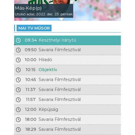
Más-Kép(p)
Utolsó adás: 2022. dec. 23. péntek
MAI TV MŰSOR
09:34
Keszthelyi Iránytű
09:50
Savaria Filmfesztivál
10:00
Híradó
10:15
Objektív
10:45
Savaria Filmfesztivál
11:37
Savaria Filmfesztivál
11:57
Savaria Filmfesztivál
12:00
Képújság
18:00
Savaria Filmfesztivál
18:29
Savaria Filmfesztivál