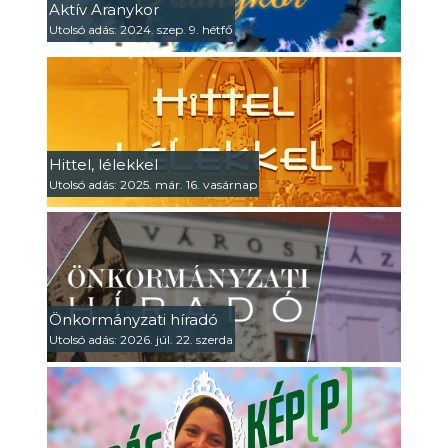
Aktív Aranykor
Utolsó adás: 2024. szep. 9. hétfő
Hittel, lélekkel
Utolsó adás: 2025. már. 16. vasárnap
Önkormányzati híradó
Utolsó adás: 2026. júl. 22. szerda