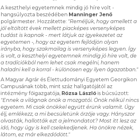
A keszthelyi egyetemnek mindig jó híre volt -
hangsúlyozta beszédében
Manninger Jenő
polgármester. Hozzátette:
"Reméljük, hogy amellett a
jól eltöltött évek mellett piacképes versenyképes
tudást is kapnak - mert látjuk az igyekezetet az
egyetemen -, hogy az egyetem fejlődjön olyan
irányba, hogy szakmailag is versenyképes legyen. Így
is volt, a keszthelyi egyetemnek mindig jó híre volt, de
a tradíciókból nem lehet csak megélni, hanem
haladni kell a korral - különösen egy ilyen ágazatban."
A Magyar Agrár és Élettudományi Egyetem Georgikon
Campusának több, mint száz hallgatójától az
intézmény főigazgatója,
Rózsa László
is búcsúzott:
"Ennek a világnak önök a mozgatói. Önök nélkül nincs
egyetem. Mi csak önökkel együtt érünk valamit. Úgy
élj, emlékezz, a mi becsületünk őrzője vagy. Hányszor
olvasták, hallották ezt a jelmondatot? Most itt lesz az
idő, hogy úgy is kell cselekedjenek. Ha önökre nézek,
látom, ez már elkezdődött."