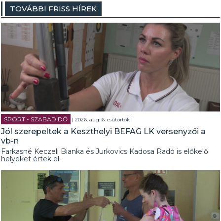
TOVÁBBI FRISS HÍREK
SPORT - SZABADIDŐ
| 2026. aug. 6. csütörtök |
Jól szerepeltek a Keszthelyi BEFAG LK versenyzői a
vb-n
Farkasné Keczeli Bianka és Jurkovics Kadosa Radó is előkelő
helyeket értek el.