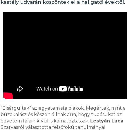
kastély udvarán köszöntek el a hallgatói évektől.
“Elsárgultak” az egyetemista diákok. Megértek, mint a
búzakalász és készen állnak arra, hogy tudásukat az
egyetem falain kívül is kamatoztassák.
Lestyán Luca
Szarvasról választotta felsőfokú tanulmányai