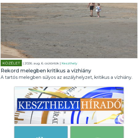
KÖZÉLET
| 2026. aug. 6. csütörtök |
Keszthely
Rekord melegben kritikus a vízhiány
A tartós melegben súlyos az aszályhelyzet, kritikus a vízhiány.