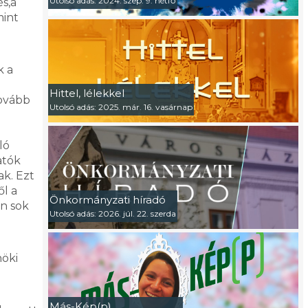
Utolsó adás: 2024. szep. 9. hétfő
s,a
mint
k a
Hittel, lélekkel
tovább
Utolsó adás: 2025. már. 16. vasárnap
ló
atók
ak. Ezt
l a
Önkormányzati híradó
on sok
Utolsó adás: 2026. júl. 22. szerda
nöki
Más-Kép(p)