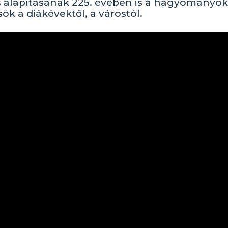
alapításának 225. évében is a hagyományo
k a diákévektől, a várostól.