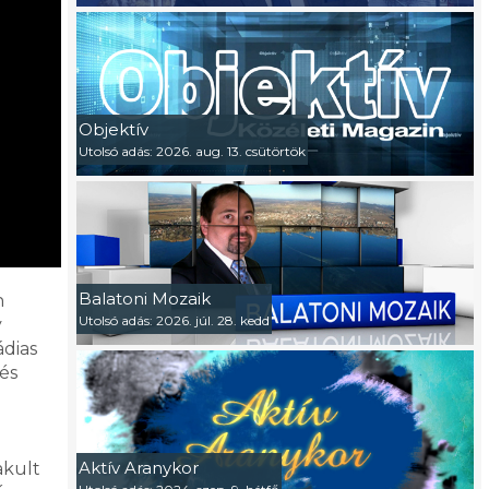
Objektív
Utolsó adás: 2026. aug. 13. csütörtök
Balatoni Mozaik
n
Utolsó adás: 2026. júl. 28. kedd
y
ádias
és
Aktív Aranykor
akult