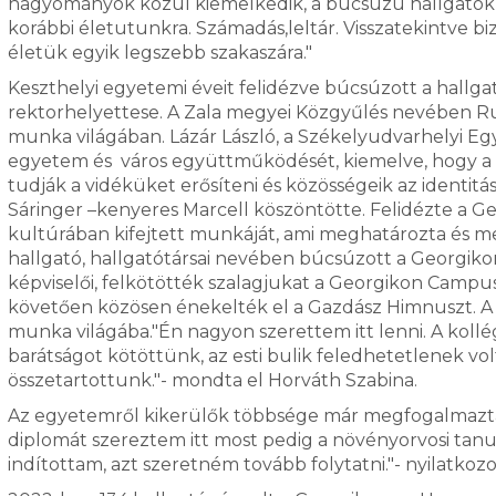
hagyományok közül kiemelkedik, a búcsúzú hallgatók sá
korábbi életutunkra. Számadás,leltár. Visszatekintve 
életük egyik legszebb szakaszára."
Keszthelyi egyetemi éveit felidézve búcsúzott a hall
rektorhelyettese. A Zala megyei Közgyűlés nevében Ruz
munka világában. Lázár László, a Székelyudvarhelyi 
egyetem és város együttműködését, kiemelve, hogy a k
tudják a vidéküket erősíteni és közösségeik az identit
Sáringer –kenyeres Marcell köszöntötte. Felidézte a Ge
kultúrában kifejtett munkáját, ami meghatározta és m
hallgató, hallgatótársai nevében búcsúzott a Georgikon
képviselői, felkötötték szalagjukat a Georgikon Campus 
követően közösen énekelték el a Gazdász Himnuszt. A
munka világába."Én nagyon szerettem itt lenni. A koll
barátságot kötöttünk, az esti bulik feledhetetlenek vo
összetartottunk."- mondta el Horváth Szabina.
Az egyetemről kikerülők többsége már megfogalmazta te
diplomát szereztem itt most pedig a növényorvosi tan
indítottam, azt szeretném tovább folytatni."- nyilatkozo