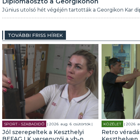
Diplomaosztó a Georgikonon
Június utolsó hét végéjén tartották a Georgikon Kar 
TOVÁBBI FRISS HÍREK
SPORT - SZABADIDŐ
| 2026. aug. 6. csütörtök |
KÖZÉLET
| 2026. a
Jól szerepeltek a Keszthelyi
Retro véradás
BEFAG LK versenyzői a vb-n
Keszthelyen