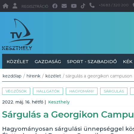
+36 83 / 320 200
REGISZTRÁCIÓ
KÖZÉLET
GAZDASÁG
SPORT - SZABADIDŐ
KÉK
kezdőlap
/
híreink
/
közélet
/ sárgulás a georgikon campuson
VÉGZŐSÖK
HALLGATÓK
HAGYOMÁNY
SÁRGULÁS
2022. máj. 16. hétfő
|
Keszthely
Sárgulás a Georgikon Camp
Hagyományosan sárgulási ünnepséggel kösz