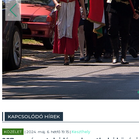
KAPCSOLÓDÓ HÍREK
KÖZÉLET
| 2024. máj. 6. hétfő 19:15 |
Keszthely