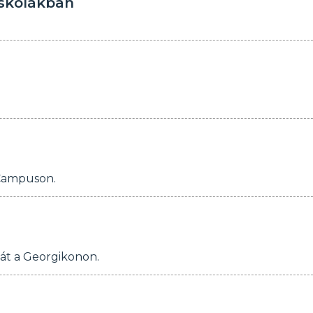
iskolákban
 Campuson.
sát a Georgikonon.