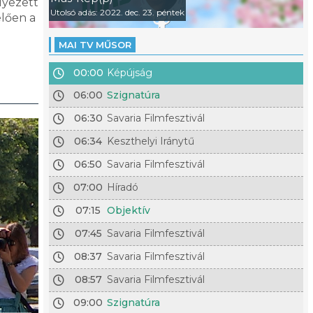
lyezett
Utolsó adás: 2022. dec. 23. péntek
lően a
MAI TV MŰSOR
00:00
Képújság
06:00
Szignatúra
06:30
Savaria Filmfesztivál
06:34
Keszthelyi Iránytű
06:50
Savaria Filmfesztivál
07:00
Híradó
07:15
Objektív
07:45
Savaria Filmfesztivál
08:37
Savaria Filmfesztivál
08:57
Savaria Filmfesztivál
09:00
Szignatúra