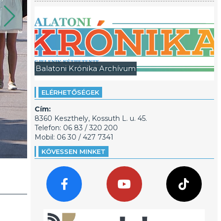
Balatoni Krónika Archívum
ELÉRHETŐSÉGEK
Cím:
8360 Keszthely, Kossuth L. u. 45.
Telefon: 06 83 / 320 200
Mobil: 06 30 / 427 7341
KÖVESSEN MINKET