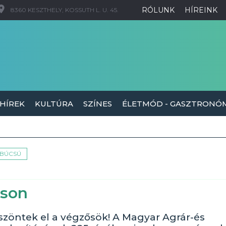
RÓLUNK
HÍREINK
8360 KESZTHELY, KOSSUTH L. U. 45.
 HÍREK
KULTÚRA
SZÍNES
ÉLETMÓD - GASZTRONÓ
BÚCSÚ
uson
öntek el a végzősök! A Magyar Agrár-és