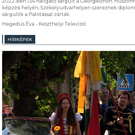
2022-ben 134 hallgató sárgult a Georgikonon. Huszon
képzési helyén, Székelyudvarhelyen szereznek diplo
sárgulók a Palotással zárták.
Hegedüs Éva - Keszthelyi Televízió
HÍRKÉPEK