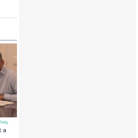
hely
t a