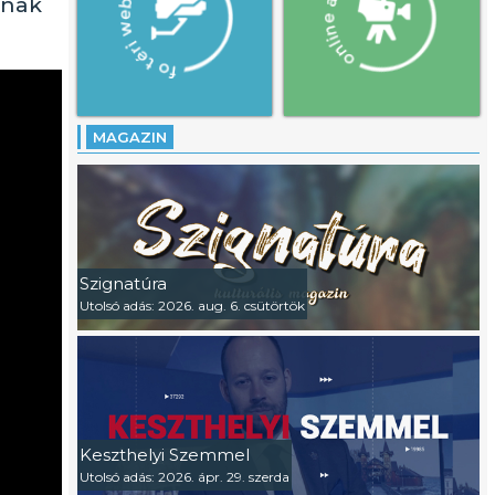
knak
MAGAZIN
Szignatúra
Utolsó adás: 2026. aug. 6. csütörtök
Keszthelyi Szemmel
Utolsó adás: 2026. ápr. 29. szerda