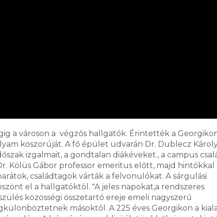
g a városon a végzős hallgatók. Érintették a Georgiko
olyam koszorúját. A fő épület udvarán Dr. Dublecz Károl
dőszak izgalmait, a gondtalan diákéveket., a campus csal
r. Kölüs Gábor professor emeritus előtt, majd hintókkal 
arátok, családtagok várták a felvonulókat. A sárgulási
zönt el a hallgatóktól. "A jeles napokat,a rendszeres
zülés közösségi összetartó ereje emeli nagyszerű
ülönböztetnek másoktól. A 225 éves Georgikon a kial