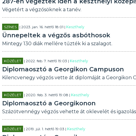
287-en végeztek idén a keszthelyi közép
Végetért a végzősöknek a tanév.
SZÍNES
| 2023. jan. 16. hétfő 18:01 |
Keszthely
Ünnepeltek a végzős asbóthosok
Mintegy 130 diák mellére tűzték ki a szalagot.
KÖZÉLET
| 2022. feb. 7. hétfő 19:03 |
Keszthely
Diplomaosztó a Georgikon Campuson
Kilencvenegy végzős vette át diplomáját a Georgikon
KÖZÉLET
| 2020. feb. 3. hétfő 19:08 |
Keszthely
Diplomaosztó a Georgikonon
Százötvennégy végzős vehette át oklevelét és igazolá
KÖZÉLET
| 2019. júl. 1. hétfő 19:03 |
Keszthely