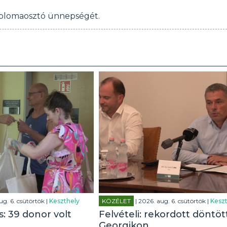
diplomaosztó ünnepségét.
ug. 6. csütörtök |
Keszthely
KÖZÉLET
| 2026. aug. 6. csütörtök |
Keszt
: 39 donor volt
Felvételi: rekordott döntöt
Georgikon