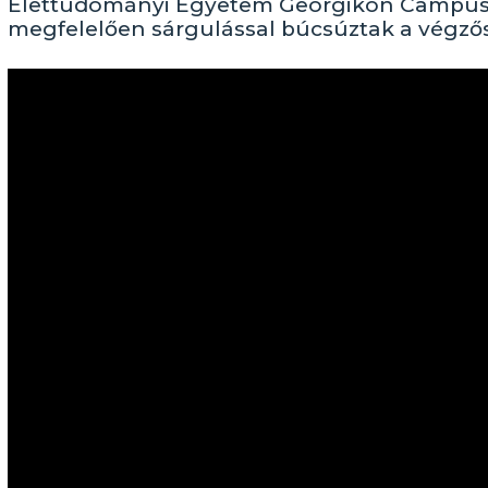
Élettudományi Egyetem Georgikon Campus 
megfelelően sárgulással búcsúztak a végzősö