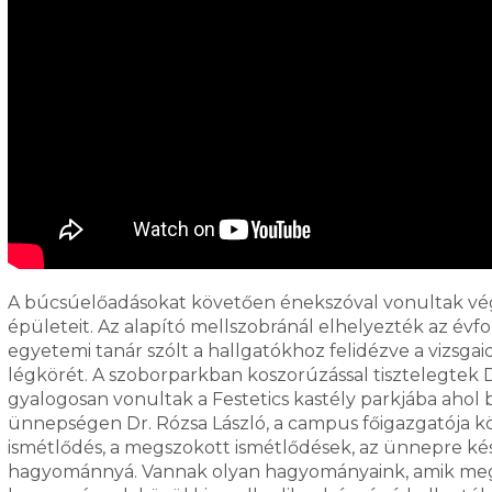
A búcsúelőadásokat követően énekszóval vonultak végi
épületeit. Az alapító mellszobránál elhelyezték az évf
egyetemi tanár szólt a hallgatókhoz felidézve a vizsgai
légkörét. A szoborparkban koszorúzással tisztelegtek D
gyalogosan vonultak a Festetics kastély parkjába ahol b
ünnepségen Dr. Rózsa László, a campus főigazgatója kös
ismétlődés, a megszokott ismétlődések, az ünnepre kés
hagyománnyá. Vannak olyan hagyományaink, amik megk