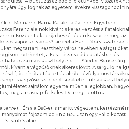
rgulása. A búcsúzás az eddigi életünkből visszatekinté
bizonyára úgy fognak az egyetemi évekre visszagondolni,
gatóktól Molnárné Barna Katalin, a Pannon Egyetem
sics Ferenc alelnök kívánt sikeres kezdést a fiatalokna
Egyetemi Központ oktatója beszédében köszönte meg az
özös kapocs olyan erő, amivel a Hargitába visszatérve 
ásukat megtartani. Keszthely város nevében a sárgulókat
orgikon történetét, a Festetics család oktatásban és
eghatározza ma is Keszthely életét. Sándor Bence sárgu
tól, kívánt a végzősöknek sikeres jövőt. A sárguló hallg
zászlójára, és átadták azt áz alsóbb évfolyamos társaikn
 campus végzősei szép emlékekkel indulnak Keszthelyrő
égiumi életet sajnálom egyértelműen a legjobban. Nagy
ltak, meg a másnapi fölkelés. De megoldottuk,
rveit. "Én a a BsC-et is már itt végeztem, kertészmér
ulmányaimat fejezem be Én a BsC után egy vállalkozást
tt Straub Szilárd.