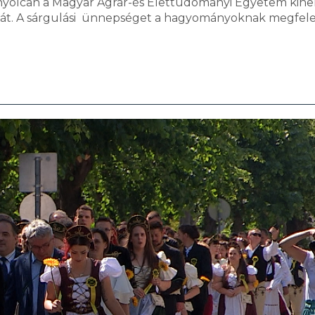
nyolcan a Magyar Agrár-és Élettudományi Egyetem kihe
mát. A sárgulási ünnepséget a hagyományoknak megfele