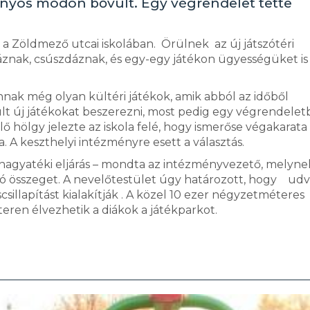
ványos módon bővült. Egy végrendelet tette
a Zöldmező utcai iskolában. Örülnek az új játszótéri
táznak, csúszdáznak, és egy-egy játékon ügyességüket is
nnak még olyan kültéri játékok, amik abból az időből
ült új játékokat beszerezni, most pedig egy végrendelet
élő hölgy jelezte az iskola felé, hogy ismerőse végakarata
 A keszthelyi intézményre esett a választás.
 hagyatéki eljárás – mondta az intézményvezető, melyne
ó összeget. A nevelőtestület úgy határozott, hogy udv
sillapítást kialakítják . A közel 10 ezer négyzetméteres
en élvezhetik a diákok a játékparkot.