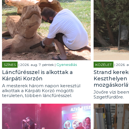
SZÍNES
| 2026. aug. 7. péntek |
Gyenesdiás
KÖZÉLET
| 2026. a
Láncfűrésszel is alkottak a
Strand kerek
Kárpáti Korzón
Keszthelyen 
mozgáskorlá
A mesterek három napon keresztül
alkottak a Kárpáti Korzó mögötti
Jövőre vízi beem
területen, többen láncfűrésszel.
Szigetfürdőre.