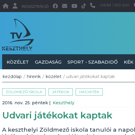
+36 83 / 320 200
REGISZTRÁCIÓ
KÖZÉLET
GAZDASÁG
SPORT - SZABADIDŐ
KÉK
kezdőlap
/
híreink
/
közélet
/ udvari játékokat kaptak
ZÖLDMEZŐ ISKOLA
JÁTÉKOK
HAGYATÉK
2016. nov. 25. péntek
|
Keszthely
Udvari játékokat kaptak
A keszthelyi Zöldmező iskola tanulói a napo