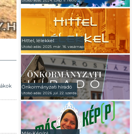
Utolsó adás: 2024. szep. 9. hétfő
Hittel, lélekkel
Utolsó adás: 2025. már. 16. vasárnap
iákok
Önkormányzati híradó
Utolsó adás: 2026. júl. 22. szerda
Más-Kép(p)