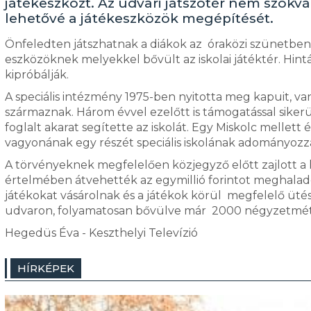
játékeszközt. Az udvari játszótér nem szok
lehetővé a játékeszközök megépítését.
Önfeledten játszhatnak a diákok az óraközi szünetben 
eszközöknek melyekkel bővült az iskolai játéktér. Hin
kipróbálják.
A speciális intézmény 1975-ben nyitotta meg kapuit, va
származnak. Három évvel ezelőtt is támogatással siker
foglalt akarat segítette az iskolát. Egy Miskolc mellett 
vagyonának egy részét speciális iskolának adományozza.
A törvényeknek megfelelően közjegyző előtt zajlott a
értelmében átvehették az egymillió forintot meghalad
játékokat vásárolnak és a játékok körül megfelelő ütésc
udvaron, folyamatosan bővülve már 2000 négyzetméter
Hegedüs Éva - Keszthelyi Televízió
HÍRKÉPEK