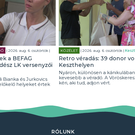
DŐ
| 2026. aug. 6. csütörtök |
KÖZÉLET
| 2026. aug. 6. csütörtök |
Keszt
tek a BEFAG
Retro véradás: 39 donor vo
rdész LK versenyzői
Keszthelyen
Nyáron, különösen a kánikulában
kevesebb a véradó. A Vöröskeresz
i Bianka és Jurkovics
kéri, aki tud, adjon vért.
előkelő helyeket értek
RÓLUNK