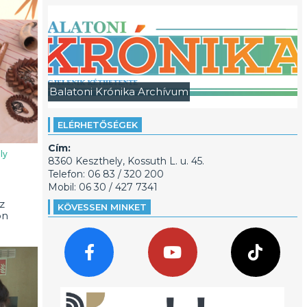
Balatoni Krónika Archívum
ELÉRHETŐSÉGEK
Cím:
ly
8360 Keszthely, Kossuth L. u. 45.
Telefon: 06 83 / 320 200
Mobil: 06 30 / 427 7341
z
KÖVESSEN MINKET
on