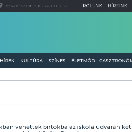
RÓLUNK
HÍREINK
8360 KESZTHELY, KOSSUTH L. U. 45.
 HÍREK
KULTÚRA
SZÍNES
ÉLETMÓD - GASZTRONÓ
kban vehettek birtokba az iskola udvarán két