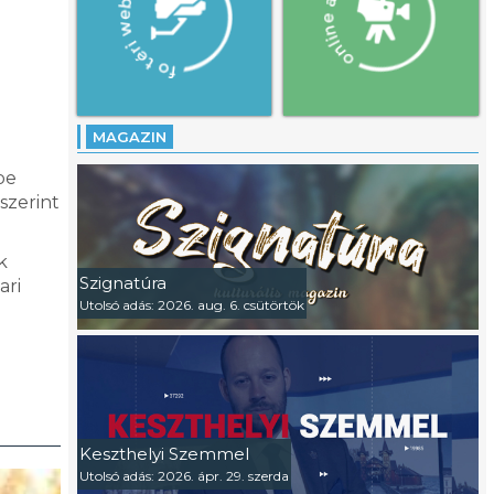
MAGAZIN
be
 szerint
k
Szignatúra
ari
Utolsó adás: 2026. aug. 6. csütörtök
Keszthelyi Szemmel
Utolsó adás: 2026. ápr. 29. szerda