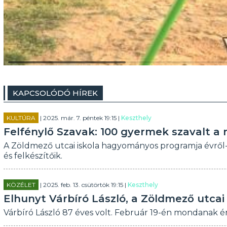
KAPCSOLÓDÓ HÍREK
KULTÚRA
| 2025. már. 7. péntek 19:15 |
Keszthely
Felfénylő Szavak: 100 gyermek szavalt a 
A Zöldmező utcai iskola hagyományos programja évről
és felkészítőik.
KÖZÉLET
| 2025. feb. 13. csütörtök 19:15 |
Keszthely
Elhunyt Várbíró László, a Zöldmező utcai 
Várbíró László 87 éves volt. Február 19-én mondanak é