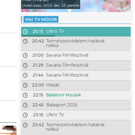
Utolsó adás: 2022. dec. 23. péntek
MAI TV MŰSOR
20:15
UNIV TV
20:42
Természetvédelem határok
nélkül
21:00
Savaria Filmfesztivál
21:29
Savaria Filmfesztivál
21:44
Savaria Filmfesztivál
22:00
Híradó
22:15
Balatoni Mozaik
22:45
Balasport 2026
23:15
UNIV TV
23:42
Természetvédelem határok
nélkül