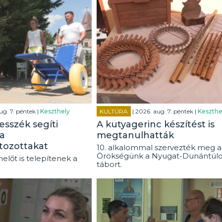
ug. 7. péntek |
Keszthely
KULTÚRA
| 2026. aug. 7. péntek |
Keszthe
esszék segíti
A kutyagerinc készítést is
a
megtanulhatták
tozottakat
10. alkalommal szervezték meg a
Örökségünk a Nyugat-Dunántúl
előt is telepítenek a
tábort.