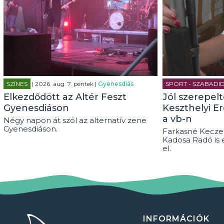
SZÍNES
| 2026. aug. 7. péntek |
Gyenesdiás
SPORT - SZABADI
Elkezdődött az Altér Feszt
Jól szerepel
Gyenesdiáson
Keszthelyi E
a vb-n
Négy napon át szól az alternatív zene
Gyenesdiáson.
Farkasné Keczel
Kadosa Radó is 
el.
INFORMÁCIÓK