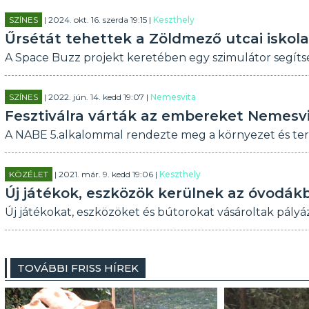
SZÍNES
| 2024. okt. 16. szerda 19:15 |
Keszthely
Űrsétát tehettek a Zöldmező utcai iskola 
A Space Buzz projekt keretében egy szimulátor segítsé
SZÍNES
| 2022. jún. 14. kedd 19:07 |
Nemesvita
Fesztiválra várták az embereket Nemesv
A NABE 5.alkalommal rendezte meg a környezet és ter
KÖZÉLET
| 2021. már. 9. kedd 19:06 |
Keszthely
Új játékok, eszközök kerülnek az óvodák
Új játékokat, eszközöket és bútorokat vásároltak pály
TOVÁBBI FRISS HÍREK