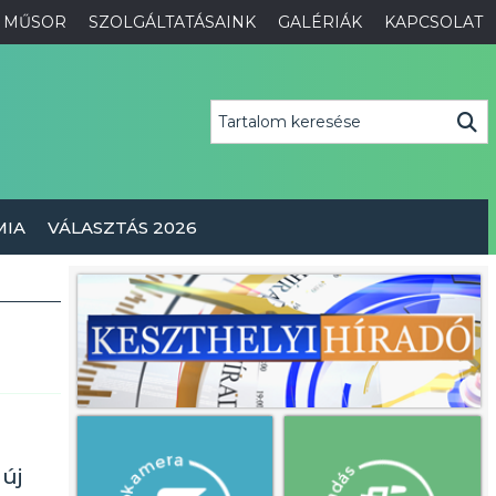
MŰSOR
SZOLGÁLTATÁSAINK
GALÉRIÁK
KAPCSOLAT
MIA
VÁLASZTÁS 2026
 új