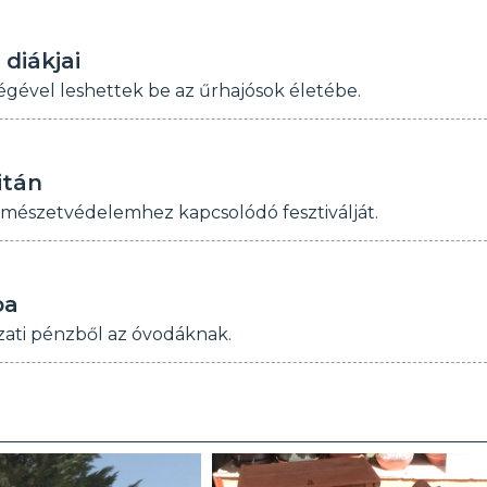
diákjai
gével leshettek be az űrhajósok életébe.
itán
mészetvédelemhez kapcsolódó fesztiválját.
ba
ázati pénzből az óvodáknak.