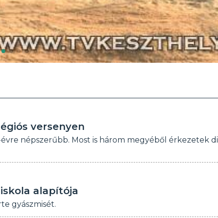
régiós versenyen
-évre népszerűbb. Most is három megyéből érkezetek d
iskola alapítója
rte gyászmisét.