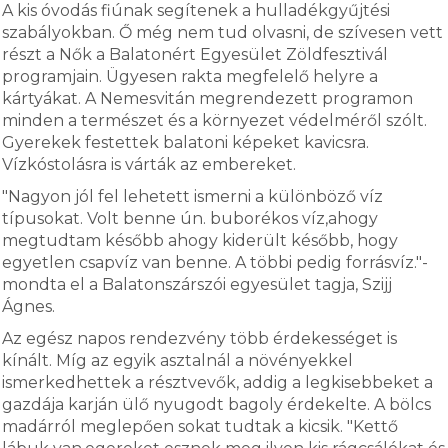
A kis óvodás fiúnak segítenek a hulladékgyűjtési
szabályokban. Ő még nem tud olvasni, de szívesen vett
részt a Nők a Balatonért Egyesület Zöldfesztivál
programjain. Ügyesen rakta megfelelő helyre a
kártyákat. A Nemesvitán megrendezett programon
minden a természet és a környezet védelméről szólt.
Gyerekek festettek balatoni képeket kavicsra.
Vízkóstolásra is várták az embereket.
"Nagyon jól fel lehetett ismerni a különböző víz
típusokat. Volt benne ún. buborékos víz,ahogy
megtudtam később ahogy kiderült később, hogy
egyetlen csapvíz van benne. A többi pedig forrásvíz."-
mondta el a Balatonszárszói egyesület tagja, Szijj
Ágnes.
Az egész napos rendezvény több érdekességet is
kínált. Míg az egyik asztalnál a növényekkel
ismerkedhettek a résztvevők, addig a legkisebbeket a
gazdája karján ülő nyugodt bagoly érdekelte. A bölcs
madárról meglepően sokat tudtak a kicsik. "Kettő