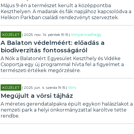
Május 9-én a természet került a középpontba
Keszthelyen. A madarak és fák napjához kapcsolódva a
Helikon Parkban családi rendezvényt szerveztek.
KÖZÉLET
| 2025. nov. 14. péntek 19:15 |
Vonyarcvashegy
A Balaton védelméért: előadás a
biodiverzitás fontosságáról
A Nők a Balatonért Egyesület Keszthely és Vidéke
Csoportja egy új programmal hívta fel a figyelmet a
természeti értékek megőrzésére.
KÖZÉLET
| 2025. jún. 4. szerda 19:15 |
Vörs
Megújult a vörsi tájház
A méretes gerendatalpakra épült egykori halászlakot a
nemzeti park a helyi önkormányzattal karöltve tette
rendbe.