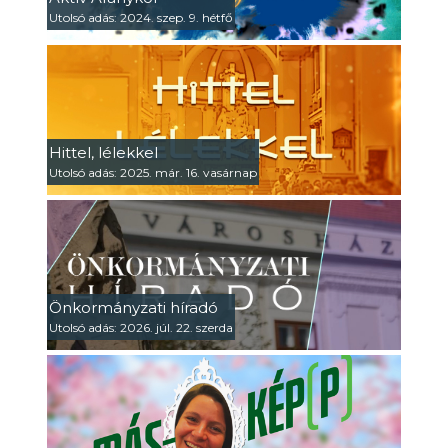
Utolsó adás: 2024. szep. 9. hétfő
Hittel, lélekkel
Utolsó adás: 2025. már. 16. vasárnap
Önkormányzati híradó
Utolsó adás: 2026. júl. 22. szerda