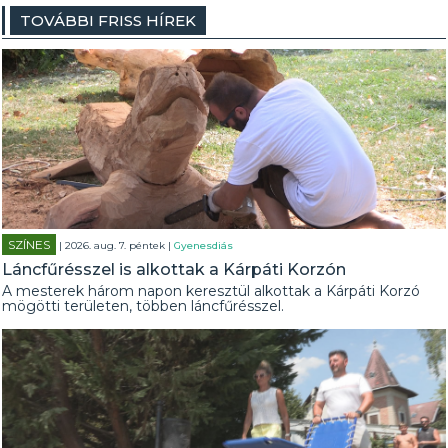
TOVÁBBI FRISS HÍREK
SZÍNES
| 2026. aug. 7. péntek |
Gyenesdiás
Láncfűrésszel is alkottak a Kárpáti Korzón
A mesterek három napon keresztül alkottak a Kárpáti Korzó
mögötti területen, többen láncfűrésszel.