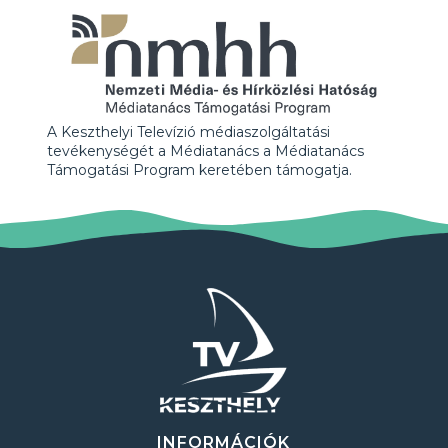
A Keszthelyi Televízió médiaszolgáltatási
tevékenységét a Médiatanács a Médiatanács
Támogatási Program keretében támogatja.
INFORMÁCIÓK