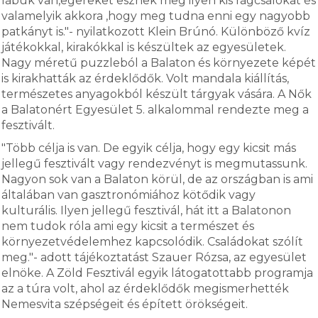
lábuk van,egereket esznek meg ilyen kis rágcsálókat és
valamelyik akkora ,hogy meg tudna enni egy nagyobb
patkányt is."- nyilatkozott Klein Brúnó. Különböző kvíz
játékokkal, kirakókkal is készültek az egyesületek.
Nagy méretű puzzleból a Balaton és környezete képét
is kirakhatták az érdeklődők. Volt mandala kiállítás,
természetes anyagokból készült tárgyak vására. A Nők
a Balatonért Egyesület 5. alkalommal rendezte meg a
fesztivált.
"Több célja is van. De egyik célja, hogy egy kicsit más
jellegű fesztivált vagy rendezvényt is megmutassunk.
Nagyon sok van a Balaton körül, de az országban is ami
általában van gasztronómiához kötődik vagy
kulturális. Ilyen jellegű fesztivál, hát itt a Balatonon
nem tudok róla ami egy kicsit a természet és
környezetvédelemhez kapcsolódik. Családokat szólít
meg."- adott tájékoztatást Szauer Rózsa, az egyesület
elnöke. A Zöld Fesztivál egyik látogatottabb programja
az a túra volt, ahol az érdeklődők megismerhették
Nemesvita szépségeit és épített örökségeit.