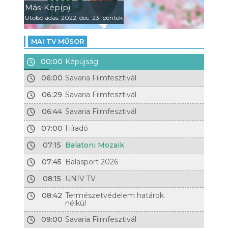
Más-Kép(p)
Utolsó adás: 2022. dec. 23. péntek
MAI TV MŰSOR
00:00
Képújság
06:00
Savaria Filmfesztivál
06:29
Savaria Filmfesztivál
06:44
Savaria Filmfesztivál
07:00
Híradó
07:15
Balatoni Mozaik
07:45
Balasport 2026
08:15
UNIV TV
08:42
Természetvédelem határok
nélkül
09:00
Savaria Filmfesztivál