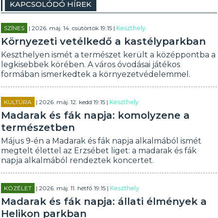
KAPCSOLÓDÓ HÍREK
SZÍNES
| 2026. máj. 14. csütörtök 19:15 |
Keszthely
Környezeti vetélkedő a kastélyparkban
Keszthelyen ismét a természet került a középpontba a
legkisebbek körében. A város óvodásai játékos
formában ismerkedtek a környezetvédelemmel.
KULTÚRA
| 2026. máj. 12. kedd 19:15 |
Keszthely
Madarak és fák napja: komolyzene a
természetben
Május 9-én a Madarak és fák napja alkalmából ismét
megtelt élettel az Erzsébet liget: a madarak és fák
napja alkalmából rendeztek koncertet.
KÖZÉLET
| 2026. máj. 11. hétfő 19:15 |
Keszthely
Madarak és fák napja: állati élmények a
Helikon parkban