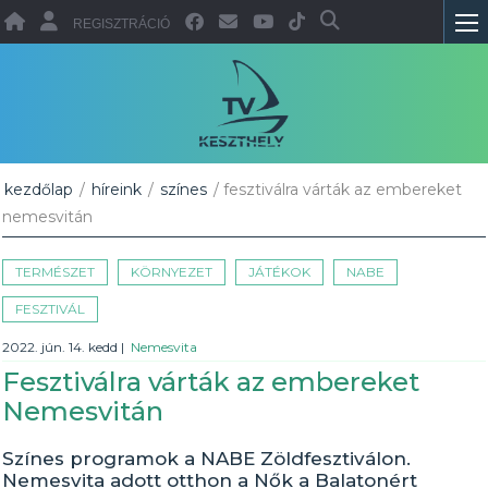
REGISZTRÁCIÓ
kezdőlap
/
híreink
/
színes
/ fesztiválra várták az embereket
nemesvitán
TERMÉSZET
KÖRNYEZET
JÁTÉKOK
NABE
FESZTIVÁL
2022. jún. 14. kedd
|
Nemesvita
Fesztiválra várták az embereket
Nemesvitán
Színes programok a NABE Zöldfesztiválon.
Nemesvita adott otthon a Nők a Balatonért