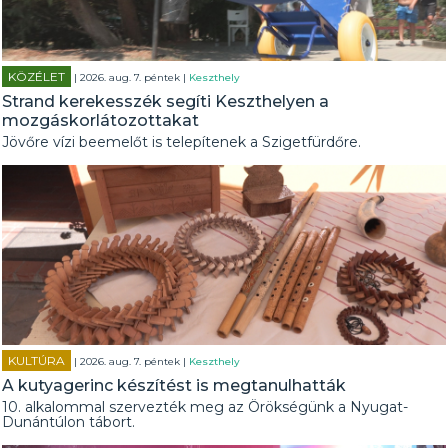
KÖZÉLET
| 2026. aug. 7. péntek |
Keszthely
Strand kerekesszék segíti Keszthelyen a
mozgáskorlátozottakat
Jövőre vízi beemelőt is telepítenek a Szigetfürdőre.
KULTÚRA
| 2026. aug. 7. péntek |
Keszthely
A kutyagerinc készítést is megtanulhatták
10. alkalommal szervezték meg az Örökségünk a Nyugat-
Dunántúlon tábort.