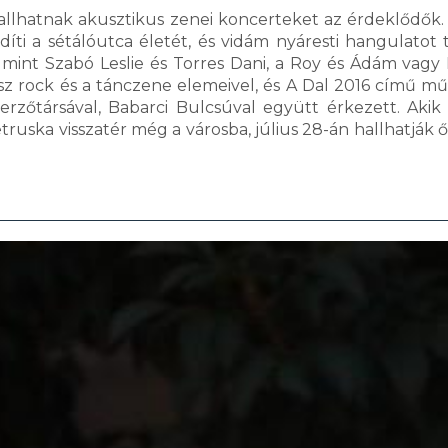
hallhatnak akusztikus zenei koncerteket az érdeklődők. 
díti a sétálóutca életét, és vidám nyáresti hangulatot 
, mint Szabó Leslie és Torres Dani, a Roy és Ádám vagy
sz rock és a tánczene elemeivel, és A Dal 2016 című m
zerzőtársával, Babarci Bulcsúval együtt érkezett. Akik
ruska visszatér még a városba, július 28-án hallhatják őt