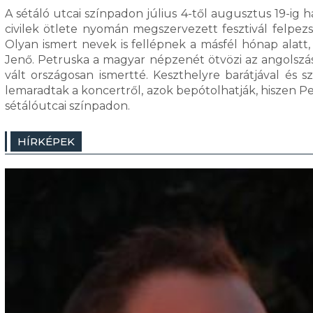
A sétáló utcai színpadon július 4-től augusztus 19-ig 
civilek ötlete nyomán megszervezett fesztivál felpezs
Olyan ismert nevek is fellépnek a másfél hónap alatt
Jenő. Petruska a magyar népzenét ötvözi az angolszá
vált országosan ismertté. Keszthelyre barátjával és s
lemaradtak a koncertről, azok bepótolhatják, hiszen Pet
sétálóutcai színpadon.
HÍRKÉPEK