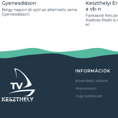
Gyenesdiáson
Keszthelyi E
a vb-n
Négy napon át szól az alternatív zene
Gyenesdiáson.
Farkasné Keczel
Kadosa Radó is 
el.
INFORMÁCIÓK
Közérdekű adatok
Impresszum
Jogi nyilatkozat