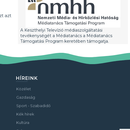
t azt
A Keszthelyi Televízió médiaszolgáltatási
tevékenységét a Médiatanács a Médiatanács
Támogatási Program keretében támogatja.
HÍREINK
Közélet
Gazdaság
Sport - Szabadidő
Kék hírek
Kultúra