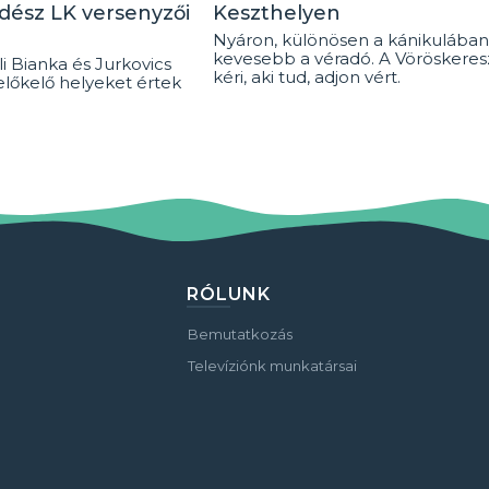
rdész LK versenyzői
Keszthelyen
Nyáron, különösen a kánikulában
kevesebb a véradó. A Vöröskeresz
i Bianka és Jurkovics
kéri, aki tud, adjon vért.
előkelő helyeket értek
RÓLUNK
Bemutatkozás
Televíziónk munkatársai