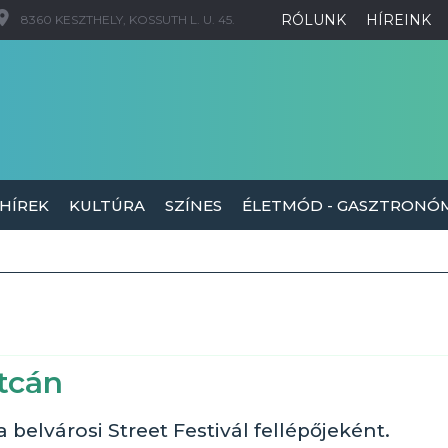
RÓLUNK
HÍREINK
8360 KESZTHELY, KOSSUTH L. U. 45.
 HÍREK
KULTÚRA
SZÍNES
ÉLETMÓD - GASZTRONÓ
tcán
belvárosi Street Festivál fellépőjeként.