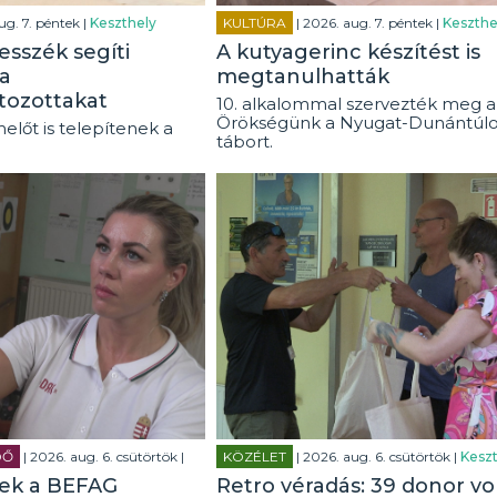
ug. 7. péntek |
Keszthely
KULTÚRA
| 2026. aug. 7. péntek |
Keszthe
esszék segíti
A kutyagerinc készítést is
a
megtanulhatták
tozottakat
10. alkalommal szervezték meg a
Örökségünk a Nyugat-Dunántúl
előt is telepítenek a
tábort.
DŐ
| 2026. aug. 6. csütörtök |
KÖZÉLET
| 2026. aug. 6. csütörtök |
Keszt
tek a BEFAG
Retro véradás: 39 donor vo