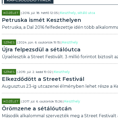
KÖZÉLET
| 2016. júl. 18. hétfő 12:05 |
Keszthely, sétáló utca
Petruska ismét Keszthelyen
Petruska, a Dal 2016 felfedezettje idén több alkalommal
SZÍNES
| 2024. jún. 6. csütörtök 19:15 |
Keszthely
Újra felpezsdül a sétálóutca
Újraélesztik a Street Festivált. 3 millió forintot biztos
SZÍNES
| 2019. júl. 2. kedd 19:02 |
Keszthely
Elkezdődött a Street Festivál
Augusztus 23-ig utcazenei élményben lehet része a Ke
KÖZÉLET
| 2017. júl. 6. csütörtök 15:26 |
Keszthely
Örömzene a sétálóutcán
Második alkalommal szervezték meg a Street Festivalt 