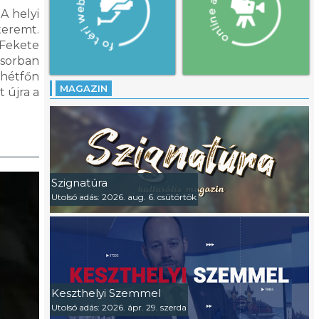
A helyi
teremt.
 Fekete
űsorban
 hétfőn
MAGAZIN
 újra a
Szignatúra
Utolsó adás: 2026. aug. 6. csütörtök
Keszthelyi Szemmel
Utolsó adás: 2026. ápr. 29. szerda