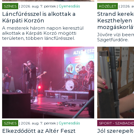
SZÍNES
| 2026. aug. 7. péntek |
Gyenesdiás
KÖZÉLET
| 2026. a
Láncfűrésszel is alkottak a
Strand kerek
Kárpáti Korzón
Keszthelyen 
mozgáskorlá
A mesterek három napon keresztül
alkottak a Kárpáti Korzó mögötti
Jövőre vízi beem
területen, többen láncfűrésszel.
Szigetfürdőre.
SZÍNES
| 2026. aug. 7. péntek |
Gyenesdiás
SPORT - SZABADI
Elkezdődött az Altér Feszt
Jól szerepel