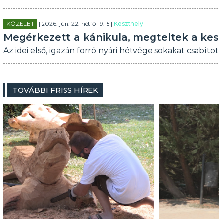
KÖZÉLET
| 2026. jún. 22. hétfő 19:15 |
Keszthely
Megérkezett a kánikula, megteltek a kes
Az idei első, igazán forró nyári hétvége sokakat csábítot
TOVÁBBI FRISS HÍREK