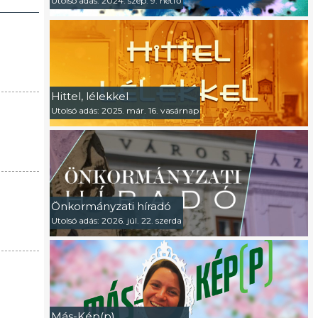
Utolsó adás: 2024. szep. 9. hétfő
Hittel, lélekkel
Utolsó adás: 2025. már. 16. vasárnap
Önkormányzati híradó
Utolsó adás: 2026. júl. 22. szerda
Más-Kép(p)