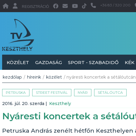
+36 83 / 320 200
REGISZTRÁCIÓ
KÖZÉLET
GAZDASÁG
SPORT - SZABADIDŐ
KÉK
kezdőlap
/
híreink
/
közélet
/ nyáresti koncertek a sétálóutcán
PETRUSKA
STREET FESTIVÁL
NYÁR
SÉTÁLÓUTCA
2016. júl. 20. szerda
|
Keszthely
Nyáresti koncertek a sétálóu
Petruska András zenélt hétfőn Keszthelyen a 