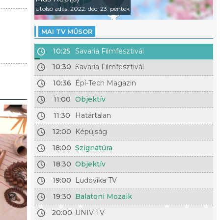
Utolsó adás: 2022. dec. 23. péntek
MAI TV MŰSOR
10:25
Savaria Filmfesztivál
10:30
Savaria Filmfesztivál
10:36
Épí-Tech Magazin
11:00
Objektív
11:30
Határtalan
12:00
Képújság
18:00
Szignatúra
18:30
Objektív
19:00
Ludovika TV
19:30
Balatoni Mozaik
20:00
UNIV TV