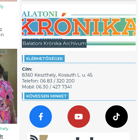
ly
z
on
Balatoni Krónika Archívum
ELÉRHETŐSÉGEK
Cím:
8360 Keszthely, Kossuth L. u. 45.
Telefon: 06 83 / 320 200
Mobil: 06 30 / 427 7341
KÖVESSEN MINKET
hely
lt