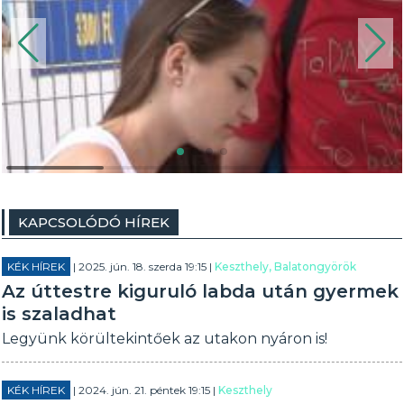
KAPCSOLÓDÓ HÍREK
KÉK HÍREK
| 2025. jún. 18. szerda 19:15 |
Keszthely, Balatongyörök
Az úttestre kiguruló labda után gyermek
is szaladhat
Legyünk körültekintőek az utakon nyáron is!
KÉK HÍREK
| 2024. jún. 21. péntek 19:15 |
Keszthely