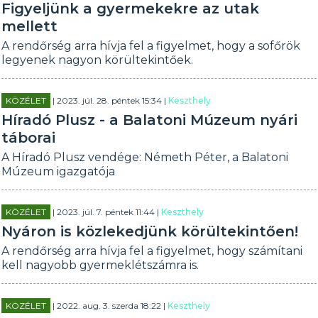
Figyeljünk a gyermekekre az utak
mellett
A rendőrség arra hívja fel a figyelmet, hogy a sofőrök
legyenek nagyon körültekintőek.
KÖZÉLET
| 2023. júl. 28. péntek 15:34 |
Keszthely
Híradó Plusz - a Balatoni Múzeum nyári
táborai
A Híradó Plusz vendége: Németh Péter, a Balatoni
Múzeum igazgatója
KÖZÉLET
| 2023. júl. 7. péntek 11:44 |
Keszthely
Nyáron is közlekedjünk körültekintően!
A rendőrség arra hívja fel a figyelmet, hogy számítani
kell nagyobb gyermeklétszámra is.
KÖZÉLET
| 2022. aug. 3. szerda 18:22 |
Keszthely