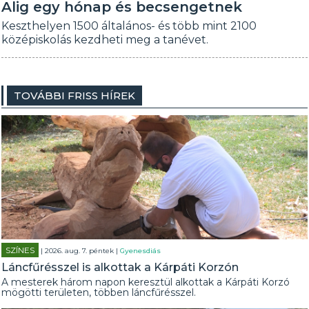
Alig egy hónap és becsengetnek
Keszthelyen 1500 általános- és több mint 2100
középiskolás kezdheti meg a tanévet.
TOVÁBBI FRISS HÍREK
SZÍNES
| 2026. aug. 7. péntek |
Gyenesdiás
Láncfűrésszel is alkottak a Kárpáti Korzón
A mesterek három napon keresztül alkottak a Kárpáti Korzó
mögötti területen, többen láncfűrésszel.