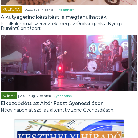
KULTÚRA
| 2026. aug. 7. péntek |
Keszthely
A kutyagerinc készítést is megtanulhatták
10. alkalommal szervezték meg az Örökségünk a Nyugat-
Dunántúlon tábort.
SZÍNES
| 2026. aug. 7. péntek |
Gyenesdiás
Elkezdődött az Altér Feszt Gyenesdiáson
Négy napon át szól az alternatív zene Gyenesdiáson.