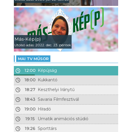
Más-Kép(p)
Utolsó adás: 2022. dec. 23. péntek
MAI TV MŰSOR
12:00
Képújság
18:00
Kukkantó
18:27
Keszthelyi Iránytű
18:43
Savaria Filmfesztivál
19:00
Híradó
19:15
Umatik animációs stúdió
19:26
Sporttárs