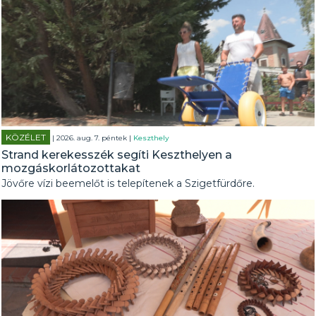
KÖZÉLET
| 2026. aug. 7. péntek |
Keszthely
Strand kerekesszék segíti Keszthelyen a
mozgáskorlátozottakat
Jövőre vízi beemelőt is telepítenek a Szigetfürdőre.