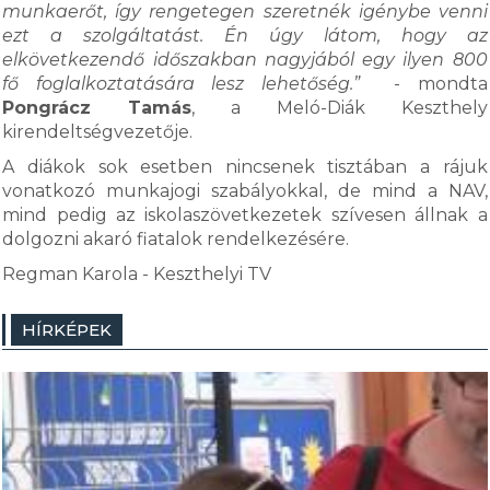
munkaerőt, így rengetegen szeretnék igénybe venni
ezt a szolgáltatást. Én úgy látom, hogy az
elkövetkezendő időszakban nagyjából egy ilyen 800
fő foglalkoztatására lesz lehetőség.”
- mondta
Pongrácz Tamás
, a Meló-Diák Keszthely
kirendeltségvezetője.
A diákok sok esetben nincsenek tisztában a rájuk
vonatkozó munkajogi szabályokkal, de mind a NAV,
mind pedig az iskolaszövetkezetek szívesen állnak a
dolgozni akaró fiatalok rendelkezésére.
Regman Karola - Keszthelyi TV
HÍRKÉPEK