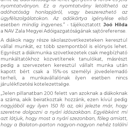
nyomtatványon. Ez a nyomtatvány letölthető az
adóhatóság honlapjáról, vagy beszerezhető az
ügyfélszolgálatokon. Az adókártya igénylése első
esetben mindig ingyenes.”
- tájékoztatott
Joó Hilda
a NAV Zala Megyei Adóigazgatóságának sajtóreferense.
A diákok nagy része iskolaszövetkezeteken keresztül
vállal munkát, ez több szempontból is előnyös lehet.
Egyrészt a diákmunka szövetkezetek csak megbízható
munkáltatókhoz közvetítenek tanulókat, másrészt
pedig a szervezeten keresztül vállalt munka után
kapott bért csak a 15%-os személyi jövedelemadó
terheli, a munkavállalónak ilyen esetben nincs
járulékfizetési kötelezettsége.
„Jelen pillanatban 200 felett van azoknak a diákoknak
a száma, akik beiratkoztak hozzánk, ezen kívül pedig
nagyjából egy ilyen 150 fő az, aki jelezte már, hogy
szeretne dolgozni a nyári időszakban. Egyébként mi
azt látjuk, hogy most a nyári szezonban, főleg amiatt,
hogy a Balaton-parton nagyon-nagyon nehéz találni