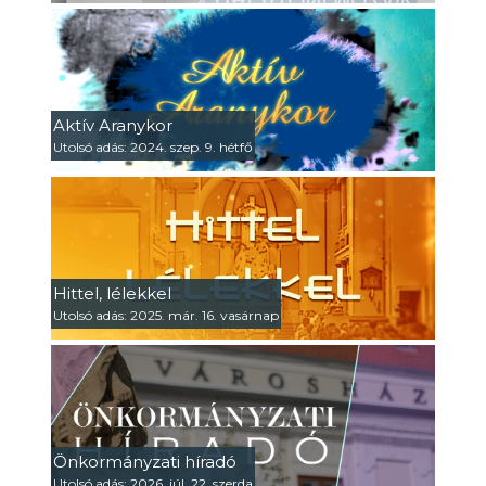
Aktív Aranykor
Utolsó adás: 2024. szep. 9. hétfő
Hittel, lélekkel
Utolsó adás: 2025. már. 16. vasárnap
Önkormányzati híradó
Utolsó adás: 2026. júl. 22. szerda