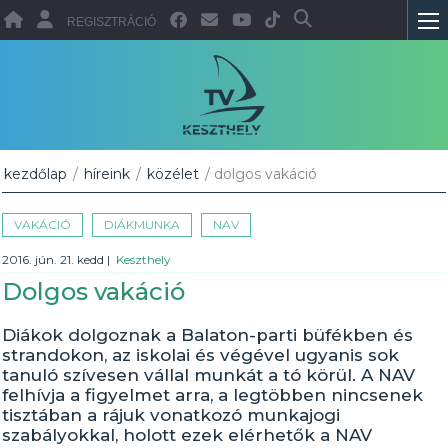
REGISZTRÁCIÓ
kezdőlap
/
híreink
/
közélet
/ dolgos vakáció
VAKÁCIÓ
DIÁKMUNKA
NAV
2016. jún. 21. kedd
|
Keszthely
Dolgos vakáció
Diákok dolgoznak a Balaton-parti büfékben és
strandokon, az iskolai és végével ugyanis sok
tanuló szívesen vállal munkát a tó körül. A NAV
felhívja a figyelmet arra, a legtöbben nincsenek
tisztában a rájuk vonatkozó munkajogi
szabályokkal, holott ezek elérhetők a NAV