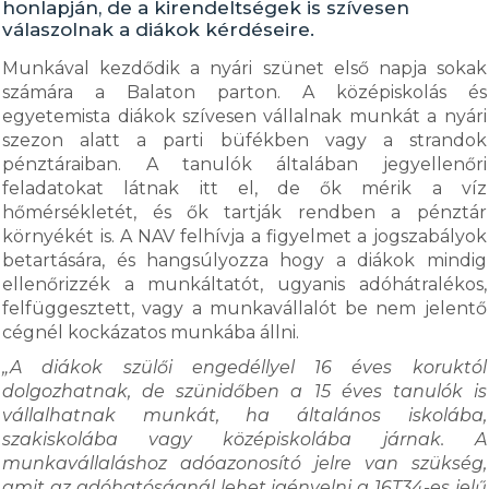
honlapján, de a kirendeltségek is szívesen
válaszolnak a diákok kérdéseire.
Munkával kezdődik a nyári szünet első napja sokak
számára a Balaton parton. A középiskolás és
egyetemista diákok szívesen vállalnak munkát a nyári
szezon alatt a parti büfékben vagy a strandok
pénztáraiban. A tanulók általában jegyellenőri
feladatokat látnak itt el, de ők mérik a víz
hőmérsékletét, és ők tartják rendben a pénztár
környékét is. A NAV felhívja a figyelmet a jogszabályok
betartására, és hangsúlyozza hogy a diákok mindig
ellenőrizzék a munkáltatót, ugyanis adóhátralékos,
felfüggesztett, vagy a munkavállalót be nem jelentő
cégnél kockázatos munkába állni.
„A diákok szülői engedéllyel 16 éves koruktól
dolgozhatnak, de szünidőben a 15 éves tanulók is
vállalhatnak munkát, ha általános iskolába,
szakiskolába vagy középiskolába járnak. A
munkavállaláshoz adóazonosító jelre van szükség,
amit az adóhatóságnál lehet igényelni a 16T34-es jelű