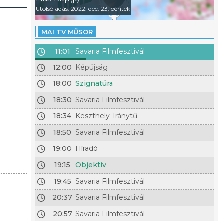
Utolsó adás: 2022. dec. 23. péntek
MAI TV MŰSOR
11:01
Savaria Filmfesztivál
12:00
Képújság
18:00
Szignatúra
18:30
Savaria Filmfesztivál
18:34
Keszthelyi Iránytű
18:50
Savaria Filmfesztivál
19:00
Híradó
19:15
Objektív
19:45
Savaria Filmfesztivál
20:37
Savaria Filmfesztivál
20:57
Savaria Filmfesztivál