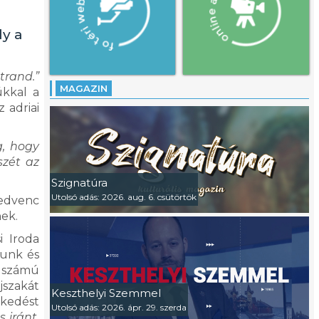
ly a
trand.”
MAGAZIN
úkkal a
 adriai
g, hogy
szét az
Szignatúra
Utolsó adás: 2026. aug. 6. csütörtök
Kedvenc
ek.
i Iroda
dunk és
rdszámú
jszakát
Keszthelyi Szemmel
ekedést
Utolsó adás: 2026. ápr. 29. szerda
 iránt.