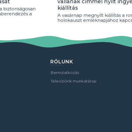
ását
vallanak címmel nyílt ingy
kiállítás
ra biztonságosan
aberendezés a
A vasárnap megnyílt kiállítás a r
holokauszt emléknapjához kapcs
RÓLUNK
Bemutatkozás
Televíziónk munkatársai