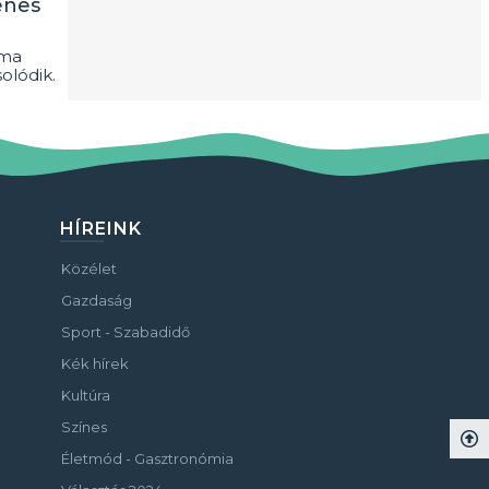
enes
oma
olódik.
HÍREINK
Közélet
Gazdaság
Sport - Szabadidő
Kék hírek
Kultúra
Színes
Életmód - Gasztronómia