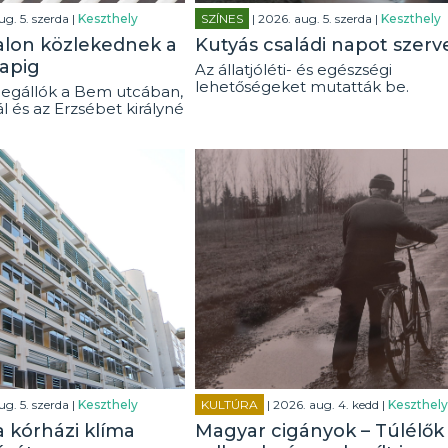
ug. 5. szerda |
Keszthely
SZÍNES
| 2026. aug. 5. szerda |
Keszthely
alon közlekednek a
Kutyás családi napot szerv
apig
Az állatjóléti- és egészségi
lehetőségeket mutatták be.
egállók a Bem utcában,
ál és az Erzsébet királyné
ug. 5. szerda |
Keszthely
KULTÚRA
| 2026. aug. 4. kedd |
Keszthely
a kórházi klíma
Magyar cigányok – Túlélők