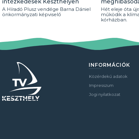
intézkedések Keszthelyen
meghibásod
A Híradó Plusz vendége Barna Dániel
Hét eleje óta új
önkormányzati képviselő
működik a klím
kórházban.
INFORMÁCIÓK
Közérdekű adatok
Impresszum
Jogi nyilatkozat