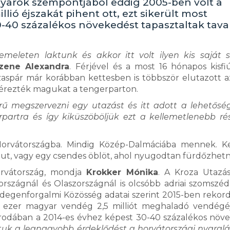
gyarok szempontjából eddig 2005-ben volt a
lió éjszakát pihent ott, ezt sikerült most
30-40 százalékos növekedést tapasztaltak tava
meleten laktunk és akkor itt volt ilyen kis saját s
zene Alexandra
. Férjével és a most 16 hónapos kisfi
aspár már korábban kettesben is többször elutazott az
ól érezték magukat a tengerparton.
 megszervezni egy utazást és itt adott a lehetősé
erpartra és így kiküszöböljük ezt a kellemetlenebb ré
 Horvátországba. Mindig Közép-Dalmáciába mennek. 
lut, vagy egy csendes öblöt, ahol nyugodtan fürdőzhetn
orvátország, mondja
Krokker Mónika
. A Kroza Utazás
lországnál és Olaszországnál is olcsóbb adriai szomszé
Idegenforgalmi Közösség adatai szerint 2015-ben reko
0 ezer magyar vendég 2,5 milliót meghaladó vendégé
i irodában a 2014-es évhez képest 30-40 százalékos növ
tuk a legnagyobb érdeklődést a horvátországi nyaralás