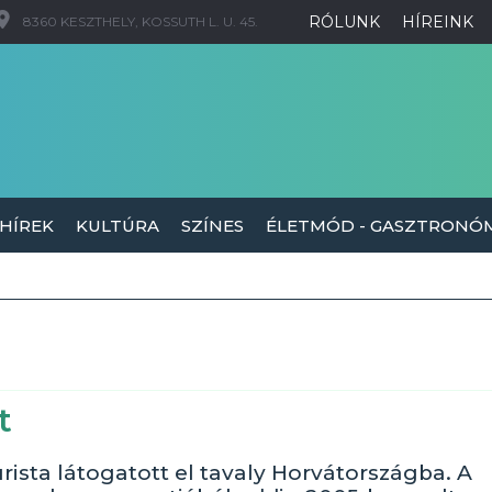
RÓLUNK
HÍREINK
8360 KESZTHELY, KOSSUTH L. U. 45.
 HÍREK
KULTÚRA
SZÍNES
ÉLETMÓD - GASZTRONÓ
t
sta látogatott el tavaly Horvátországba. A