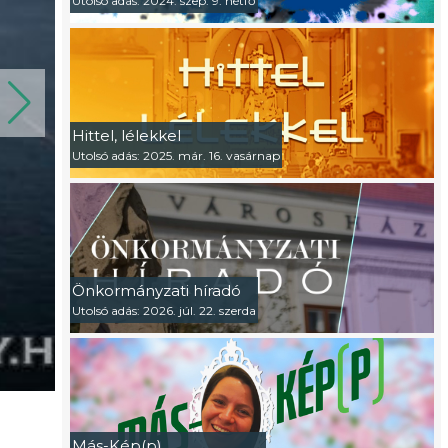
Utolsó adás: 2024. szep. 9. hétfő
Hittel, lélekkel
Utolsó adás: 2025. már. 16. vasárnap
Önkormányzati híradó
Utolsó adás: 2026. júl. 22. szerda
Más-Kép(p)