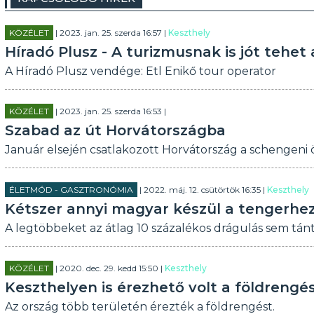
KÖZÉLET
| 2023. jan. 25. szerda 16:57 |
Keszthely
Híradó Plusz - A turizmusnak is jót tehet
A Híradó Plusz vendége: Etl Enikő tour operator
KÖZÉLET
| 2023. jan. 25. szerda 16:53 |
Szabad az út Horvátországba
Január elsején csatlakozott Horvátország a schengeni 
ÉLETMÓD - GASZTRONÓMIA
| 2022. máj. 12. csütörtök 16:35 |
Keszthely
Kétszer annyi magyar készül a tengerhez
A legtöbbeket az átlag 10 százalékos drágulás sem tánto
KÖZÉLET
| 2020. dec. 29. kedd 15:50 |
Keszthely
Keszthelyen is érezhető volt a földreng
Az ország több területén érezték a földrengést.