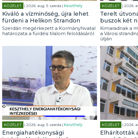
KÖZÉLET
| 2026. aug. 5. szerda |
Keszthely
KÖZÉLET
| 2026. a
Kiváló a vízminőség, újra lehet
Terelt útvon
fürdeni a Helikon Strandon
buszok két n
Szerdán megérkezett a Kormányhivatal
Kimaradnak a m
határozata a fürdési tilalom feloldásáról.
a Városi strandn
útján
KÖZÉLET
| 2026. aug. 5. szerda |
Keszthely
KÖZÉLET
| 2026. a
Energiahatékonysági
Elhárították 