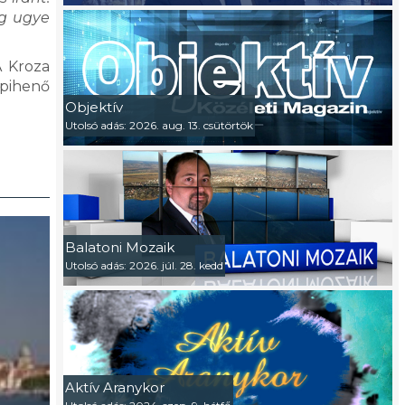
eg ugye
A Kroza
 pihenő
Objektív
Utolsó adás: 2026. aug. 13. csütörtök
Balatoni Mozaik
Utolsó adás: 2026. júl. 28. kedd
Aktív Aranykor