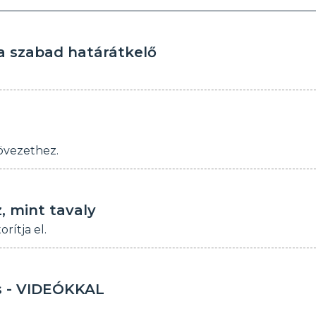
 a szabad határátkelő
övezethez.
, mint tavaly
rítja el.
és - VIDEÓKKAL