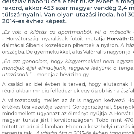
délszláv háború óta eltelt húsz évben a ma
rekord, akkor 453 ezer magyar vendég 2,4 mil
túlszárnyalni. Van olyan utazási iroda, hol 
2014-es évhez képest.
„Ez volt a kilátás az apartmanból. Mi a második e
- Horvátországi nyaralásuk fotóit mutatja
Horváth-C
dalmáciai Sibenik közelében pihentek a nyáron. A ház
országba. De gyermekükkel, a kis Valérral is nagyon j
„Én azt gondolom, hogy kisgyermekkel nem egyszerű
mondjuk éjjel elinduljunk, reggelre leérjünk a teng
utazásnak.”
- mondja a hévízi hölgy.
A család az idei évben is tervezi, hogy elutaznak
régiójukban mindig felfedeznek egy újabb kis halászfa
A változatosság mellet az ár is nagyon kedvező H
értékesítési vezetője szerint Görögországnál, Spanyo
mindemellett ugyanazt az élményt nyújtja. A Horvát 
magyar turista járt Horvátországban. Több mint 47
töltött az adriai államban. Ebben a keszthelyi utazás
tapasztaltak:
„A válság óta a 2015-ös évben tapasztal