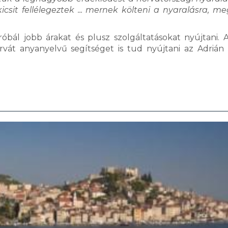
it fellélegeztek ... mernek költeni a nyaralásra, m
óbál jobb árakat és plusz szolgáltatásokat nyújtani. 
rvát anyanyelvű segítséget is tud nyújtani az Adrián