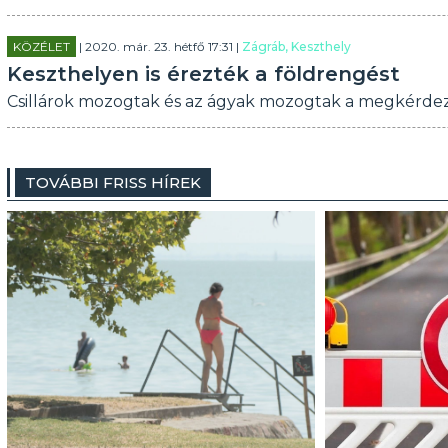
KÖZÉLET
| 2020. már. 23. hétfő 17:31 |
Zágráb, Keszthely
Keszthelyen is érezték a földrengést
Csillárok mozogtak és az ágyak mozogtak a megkérdeze
TOVÁBBI FRISS HÍREK