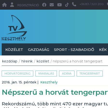
+36 83 / 320 200
REGISZTRÁCIÓ
KÖZÉLET
GAZDASÁG
SPORT - SZABADIDŐ
KÉK
kezdőlap
/
híreink
/
közélet
/ népszerű a horvát tengerpart
HORVÁTORSZÁG
NYARALÁS
ADRIA
TENGERPART
2016. jan. 15. péntek
|
Keszthely
Népszerű a horvát tengerpar
Rekordszámú, több mint 470 ezer magyar turi