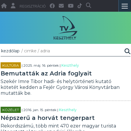
REGISZTRÁCIÓ
kezdőlap
/ cimke / adria
KULTÚRA
| 2025. máj. 16. péntek |
Keszthely
Bemutatták az Adria foglyait
Szekér Imre Tibor hadi- és helytörténeti kutató
kötetét kedden a Fejér György Városi Könyvtárban
mutatták be.
KÖZÉLET
| 2016. jan. 15. péntek |
Keszthely
Népszerű a horvát tengerpart
Rekordszámú, több mint 470 ezer magyar turista