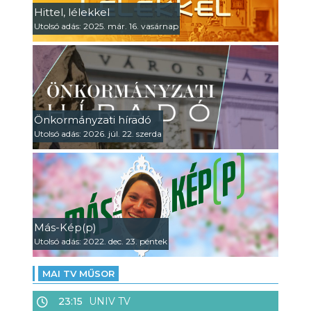
Hittel, lélekkel
Utolsó adás: 2025. már. 16. vasárnap
Önkormányzati híradó
Utolsó adás: 2026. júl. 22. szerda
Más-Kép(p)
Utolsó adás: 2022. dec. 23. péntek
MAI TV MŰSOR
23:15
UNIV TV