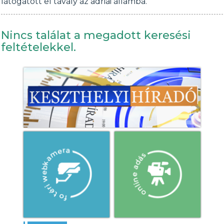
látogatott el tavaly az adriai államba.
Nincs találat a megadott keresési
feltételekkel.