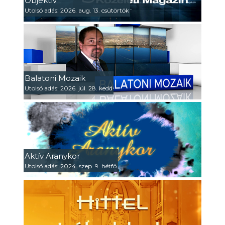
Objektív
Utolsó adás: 2026. aug. 13. csütörtök
Balatoni Mozaik
Utolsó adás: 2026. júl. 28. kedd
Aktív Aranykor
Utolsó adás: 2024. szep. 9. hétfő