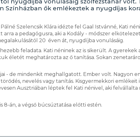
tól nyugdíjba vonulásáig szolfézstanár volt.
aton Színházban ők emlékeztek a nyugdíjas ko
álné Szelencsik Klára idézte fel Gaal Istvánné, Kati nén
 arra a pedagógusra, aki a Kodály - módszer elköteleze
megalakulásától 20 éven át, nyugdíjba vonulásáig.
ezebb feladata. Kati néninek az is sikerült. A gyerekek 
okuk életét meghatározta az ő tanítása. Sokan zenetarár
kjai - de mindenkit meghallgatott. Ember volt. Nagyon e
örődés, nevelés vagy tanítás. Kisgyermekkori emlékeit 
esen Ausztriában léptek fel Kati nénivel, aki felvállalt
 8-án, a végső búcsúztatása előtti estén.