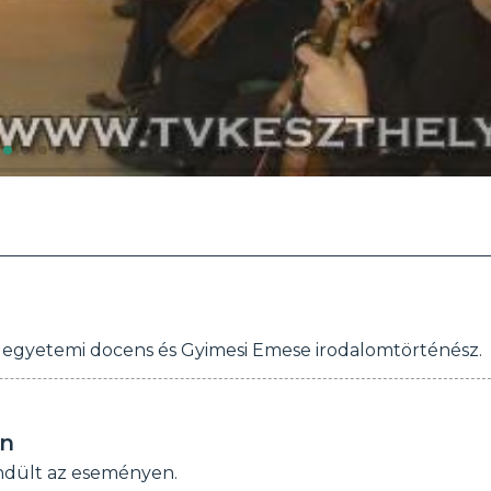
egyetemi docens és Gyimesi Emese irodalomtörténész.
en
endült az eseményen.