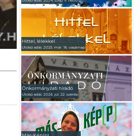
Utolsó adás: 2024. szep. 9. hétfő
Hittel, lélekkel
Utolsó adás: 2025. már. 16. vasárnap
Önkormányzati híradó
Utolsó adás: 2026. júl. 22. szerda
Más-Kép(p)