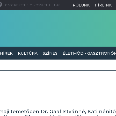
RÓLUNK
HÍREINK
8360 KESZTHELY, KOSSUTH L. U. 45.
 HÍREK
KULTÚRA
SZÍNES
ÉLETMÓD - GASZTRONÓ
ji temetőben Dr. Gaal Istvánné, Kati nénitől