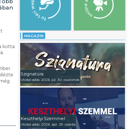
 Több
rában
i
tt
MAGAZIN
a kotta
ok
mber.
Szignatúra
idézte
Utolsó adás: 2026. júl. 30. csütörtök
a még
Keszthelyi Szemmel
Utolsó adás: 2026. ápr. 29. szerda