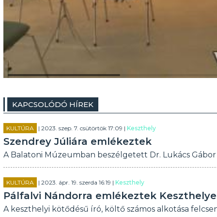
KAPCSOLÓDÓ HÍREK
KULTÚRA
| 2023. szep. 7. csütörtök 17:09 |
Keszthely
Szendrey Júliára emlékeztek
A Balatoni Múzeumban beszélgetett Dr. Lukács Gábor 
KULTÚRA
| 2023. ápr. 19. szerda 16:19 |
Keszthely
Pálfalvi Nándorra emlékeztek Keszthely
A keszthelyi kötődésű író, költő számos alkotása felcs