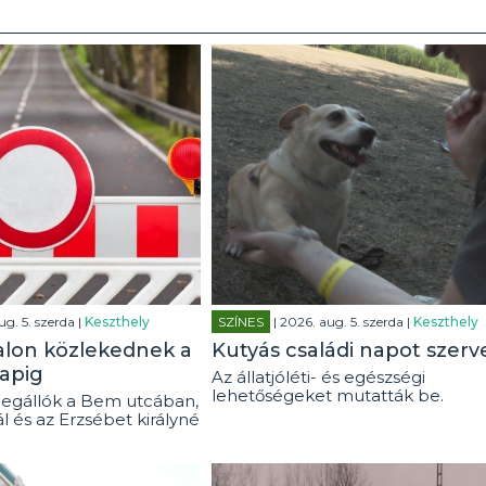
ug. 5. szerda |
Keszthely
SZÍNES
| 2026. aug. 5. szerda |
Keszthely
alon közlekednek a
Kutyás családi napot szerv
apig
Az állatjóléti- és egészségi
lehetőségeket mutatták be.
egállók a Bem utcában,
ál és az Erzsébet királyné