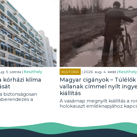
ug. 5. szerda |
Keszthely
KULTÚRA
| 2026. aug. 4. kedd |
Keszthely
a kórházi klíma
Magyar cigányok – Túlélők
ását
vallanak címmel nyílt ingy
kiállítás
ra biztonságosan
aberendezés a
A vasárnap megnyílt kiállítás a r
holokauszt emléknapjához kapcs