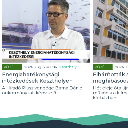
KÖZÉLET
| 2026. aug. 5. szerda |
Keszthely
KÖZÉLET
| 2026. a
Energiahatékonysági
Elhárították 
intézkedések Keszthelyen
meghibásod
A Híradó Plusz vendége Barna Dániel
Hét eleje óta új
önkormányzati képviselő
működik a klím
kórházban.