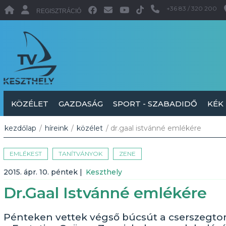
+36 83 / 320 200
REGISZTRÁCIÓ
KÖZÉLET
GAZDASÁG
SPORT - SZABADIDŐ
KÉK
kezdőlap
/
híreink
/
közélet
/ dr.gaal istvánné emlékére
EMLÉKEST
TANÍTVÁNYOK
ZENE
2015. ápr. 10. péntek
|
Keszthely
Dr.Gaal Istvánné emlékére
Pénteken vettek végső búcsút a cserszegtoma