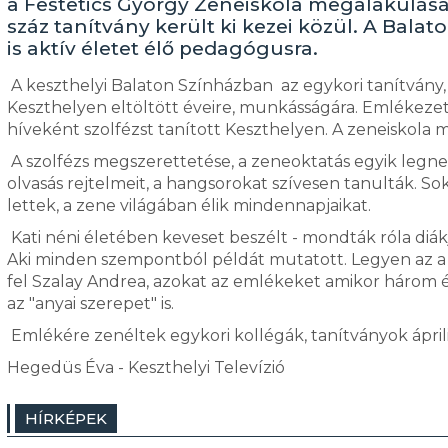
a Festetics György Zeneiskola megalakulásá
száz tanítvány került ki kezei közül. A Bal
is aktív életet élő pedagógusra.
A keszthelyi Balaton Színházban az egykori tanítvány, P
Keszthelyen eltöltött éveire, munkásságára. Emlékezett
híveként szolfézst tanított Keszthelyen. A zeneiskola 
A szolfézs megszerettetése, a zeneoktatás egyik legneh
olvasás rejtelmeit, a hangsorokat szívesen tanulták. S
lettek, a zene világában élik mindennapjaikat.
Kati néni életében keveset beszélt - mondták róla diá
Aki minden szempontból példát mutatott. Legyen az a t
fel Szalay Andrea, azokat az emlékeket amikor három év
az "anyai szerepet" is.
Emlékére zenéltek egykori kollégák, tanítványok április
Hegedüs Éva - Keszthelyi Televízió
HÍRKÉPEK