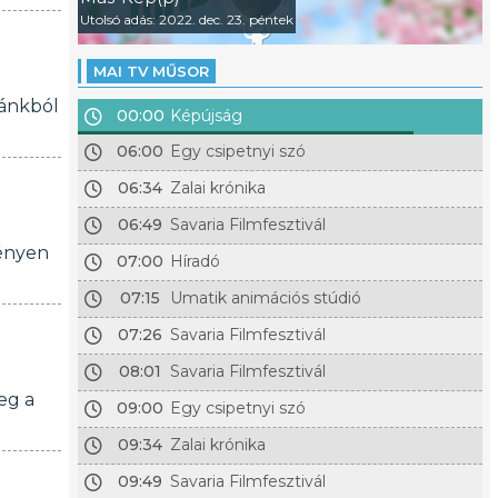
Utolsó adás: 2022. dec. 23. péntek
MAI TV MŰSOR
zánkból
00:00
Képújság
06:00
Egy csipetnyi szó
06:34
Zalai krónika
06:49
Savaria Filmfesztivál
vényen
07:00
Híradó
07:15
Umatik animációs stúdió
07:26
Savaria Filmfesztivál
08:01
Savaria Filmfesztivál
eg a
09:00
Egy csipetnyi szó
09:34
Zalai krónika
09:49
Savaria Filmfesztivál