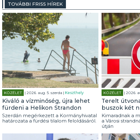
TOVÁBBI FRISS HÍREK
KÖZÉLET
| 2026. aug. 5. szerda |
Keszthely
KÖZÉLET
| 2026. a
Kiváló a vízminőség, újra lehet
Terelt útvon
fürdeni a Helikon Strandon
buszok két n
Szerdán megérkezett a Kormányhivatal
Kimaradnak a m
határozata a fürdési tilalom feloldásáról.
a Városi strandn
útján