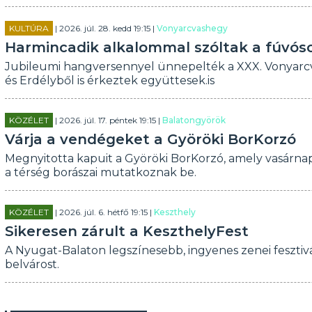
KULTÚRA
| 2026. júl. 28. kedd 19:15 |
Vonyarcvashegy
Harmincadik alkalommal szóltak a fúvó
Jubileumi hangversennyel ünnepelték a XXX. Vonyarcv
és Erdélyből is érkeztek együttesek.is
KÖZÉLET
| 2026. júl. 17. péntek 19:15 |
Balatongyörök
Várja a vendégeket a Györöki BorKorzó
Megnyitotta kapuit a Györöki BorKorzó, amely vasárnap
a térség borászai mutatkoznak be.
KÖZÉLET
| 2026. júl. 6. hétfő 19:15 |
Keszthely
Sikeresen zárult a KeszthelyFest
A Nyugat-Balaton legszínesebb, ingyenes zenei fesztivá
belvárost.