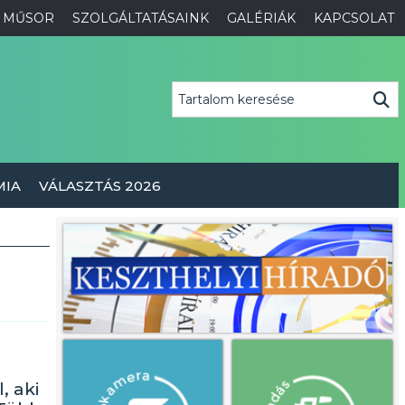
MŰSOR
SZOLGÁLTATÁSAINK
GALÉRIÁK
KAPCSOLAT
MIA
VÁLASZTÁS 2026
, aki