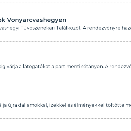
sok Vonyarcvashegyen
ashegyi Fúvószenekari Találkozót. A rendezvényre ha
ig várja a látogatókat a part menti sétányon. A rendez
lja újra dallamokkal, ízekkel és élményekkel töltötte m