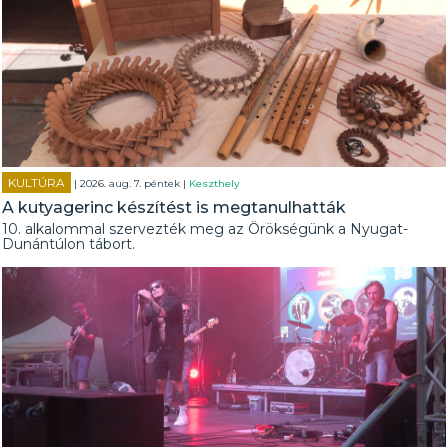
KULTÚRA
| 2026. aug. 7. péntek |
Keszthely
A kutyagerinc készítést is megtanulhatták
10. alkalommal szervezték meg az Örökségünk a Nyugat-
Dunántúlon tábort.