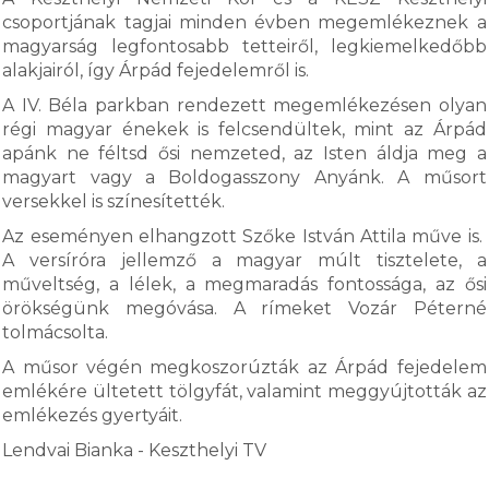
csoportjának tagjai minden évben megemlékeznek a
magyarság legfontosabb tetteiről, legkiemelkedőbb
alakjairól, így Árpád fejedelemről is.
A IV. Béla parkban rendezett megemlékezésen olyan
régi magyar énekek is felcsendültek, mint az Árpád
apánk ne féltsd ősi nemzeted, az Isten áldja meg a
magyart vagy a Boldogasszony Anyánk. A műsort
versekkel is színesítették.
Az eseményen elhangzott Szőke István Attila műve is.
A versíróra jellemző a magyar múlt tisztelete, a
műveltség, a lélek, a megmaradás fontossága, az ősi
örökségünk megóvása. A rímeket Vozár Péterné
tolmácsolta.
A műsor végén megkoszorúzták az Árpád fejedelem
emlékére ültetett tölgyfát, valamint meggyújtották az
emlékezés gyertyáit.
Lendvai Bianka - Keszthelyi TV