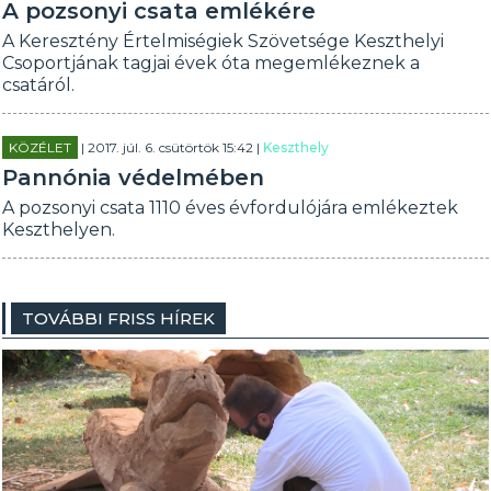
A pozsonyi csata emlékére
A Keresztény Értelmiségiek Szövetsége Keszthelyi
Csoportjának tagjai évek óta megemlékeznek a
csatáról.
KÖZÉLET
| 2017. júl. 6. csütörtök 15:42 |
Keszthely
Pannónia védelmében
A pozsonyi csata 1110 éves évfordulójára emlékeztek
Keszthelyen.
TOVÁBBI FRISS HÍREK