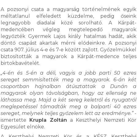
A pozsonyi csata a magyarság történelmének egyik
méltatlanul elfeledett küzdelme, pedig őseink
legnagyobb diadalai közé sorolható. A Kárpát-
medencében végleg megtelepedő magyarok
legyőzték Gyermek Lajos király hatalmas hadát, akik
döntő csapást akartak mérni elődeinkre. A pozsonyi
csata 907. július 4-e és 7-e között zajlott. Győzelmükkel
biztosították a magyarok a Kárpát-medence teljes
birtokbavételét.
„4-én és 5-én a déli, vagyis a jobb parti 50 ezres
sereget semmisítették meg a magyarok. 6-án két
csoportban hajnalban átúsztattak a Dunán a
magyarok olyan távolságban, hogy az ellenség ne
láthassa meg. Majd a két sereg keletről és nyugatról
meglepetéssel támadták meg a balparti 40 ezres
sereget, melynek teljes győzelem lett az eredménye.”
-
ismertette
Krupla Zoltán
a Keszthelyi Nemzeti Kör
Egyesület elnöke.
A Keszthelyi Nemzeti Kör és a KÉSZ Keszthelyi