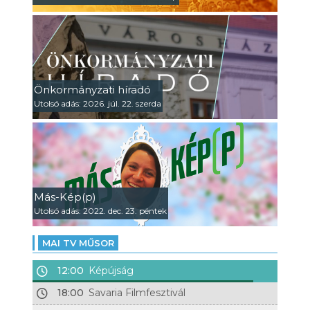
Önkormányzati híradó
Utolsó adás: 2026. júl. 22. szerda
Más-Kép(p)
Utolsó adás: 2022. dec. 23. péntek
MAI TV MŰSOR
12:00
Képújság
18:00
Savaria Filmfesztivál