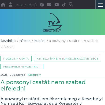
REGISZTRÁCIÓ
kezdőlap
/
híreink
/
kultúra
/ a pozsonyi csatát nem szabad
elfeledni
POZSONYI CSATA
KERESZTÉNY ÉRTELMISÉGIEK SZÖVETSÉGE
KESZTHELYI NEMZETI KÖR
2023. júl. 5. szerda
|
Keszthely
A pozsonyi csatát nem szabad
elfeledni
A pozsonyi csatáról emlékeztek meg a Keszthelyi
Nemzeti Kör Egyesület és a Keresztény