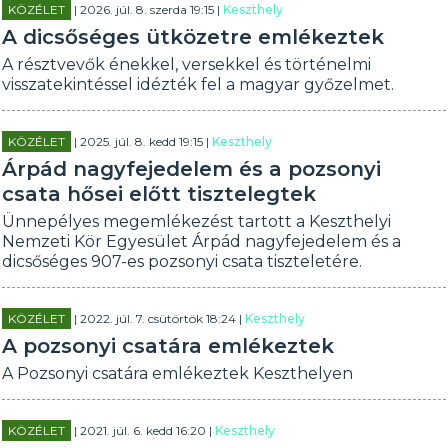
KÖZÉLET
| 2026. júl. 8. szerda 19:15 |
Keszthely
A dicsőséges ütközetre emlékeztek
A résztvevők énekkel, versekkel és történelmi
visszatekintéssel idézték fel a magyar győzelmet.
KÖZÉLET
| 2025. júl. 8. kedd 19:15 |
Keszthely
Árpád nagyfejedelem és a pozsonyi
csata hősei előtt tisztelegtek
Ünnepélyes megemlékezést tartott a Keszthelyi
Nemzeti Kör Egyesület Árpád nagyfejedelem és a
dicsőséges 907-es pozsonyi csata tiszteletére.
KÖZÉLET
| 2022. júl. 7. csütörtök 18:24 |
Keszthely
A pozsonyi csatára emlékeztek
A Pozsonyi csatára emlékeztek Keszthelyen
KÖZÉLET
| 2021. júl. 6. kedd 16:20 |
Keszthely