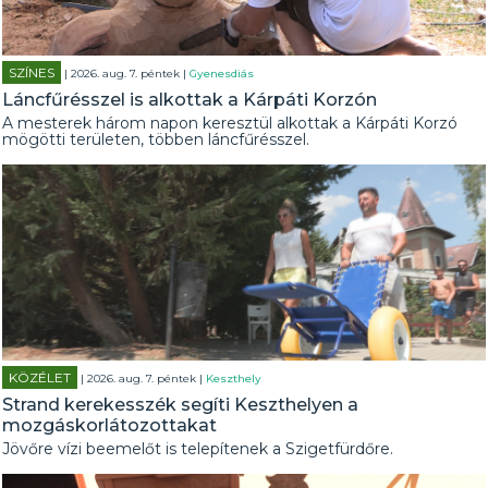
SZÍNES
| 2026. aug. 7. péntek |
Gyenesdiás
Láncfűrésszel is alkottak a Kárpáti Korzón
A mesterek három napon keresztül alkottak a Kárpáti Korzó
mögötti területen, többen láncfűrésszel.
KÖZÉLET
| 2026. aug. 7. péntek |
Keszthely
Strand kerekesszék segíti Keszthelyen a
mozgáskorlátozottakat
Jövőre vízi beemelőt is telepítenek a Szigetfürdőre.