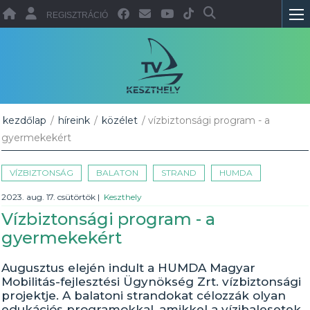
REGISZTRÁCIÓ
kezdőlap
/
híreink
/
közélet
/ vízbiztonsági program - a
gyermekekért
VÍZBIZTONSÁG
BALATON
STRAND
HUMDA
2023. aug. 17. csütörtök
|
Keszthely
Vízbiztonsági program - a
gyermekekért
Augusztus elején indult a HUMDA Magyar
Mobilitás-fejlesztési Ügynökség Zrt. vízbiztonsági
projektje. A balatoni strandokat célozzák olyan
edukációs programokkal, amikkel a vízibalesetek