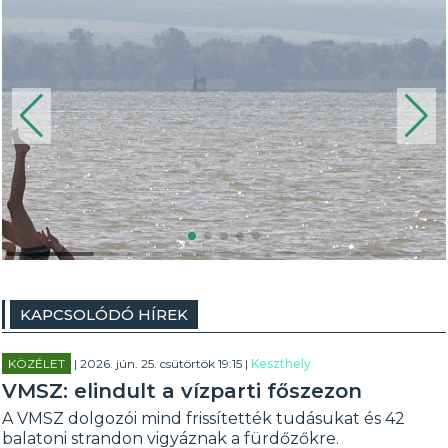
KAPCSOLÓDÓ HÍREK
KÖZÉLET
| 2026. jún. 25. csütörtök 19:15 |
Keszthely
VMSZ: elindult a vízparti főszezon
A VMSZ dolgozói mind frissítették tudásukat és 42
balatoni strandon vigyáznak a fürdőzőkre.