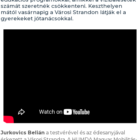
számát szeretnék csökkenteni. Keszthelyen
mától vasárnapig a Városi Strandon látják el a
gyerekeket jótanácsokkal.
Jurkovics Belián
a testvérével és az édesanyjával
érkezett a Városi Strandra. A HUMDA Magyar Mobilitás-