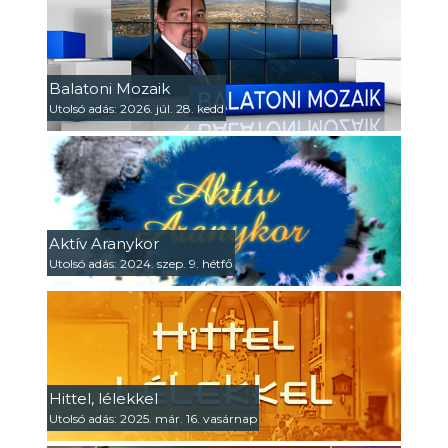
Balatoni Mozaik
Utolsó adás: 2026. júl. 28. kedd
Aktív Aranykor
Utolsó adás: 2024. szep. 9. hétfő
Hittel, lélekkel
Utolsó adás: 2025. már. 16. vasárnap