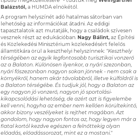
típusú megközelítésére"
- tudtuk meg
Weingartner
Balázstól,
a HUMDA elnökétől.
A program helyszínét adó hatalmas sátorban van
lehetőség az információkat átadni. Az eddigi
tapasztalatok azt mutatják, hogy a családok szívesen
vesznek részt az edukációban.
Nagy Bálint,
az Építési
és Közlekedési Minisztérium közlekedésért felelős
államtitkára örül a keszthelyi helyszínnek:
"Keszthely
térségében az egyik legfontosabb turisztikai vonzerő
az a Balaton. Különösen ilyenkor, a nyári szezonban,
nyári főszezonban nagyon sokan jönnek - nem csak a
környékről, hanem akár távolabbról, illetve külföldről is
a Balaton térségébe. És tudjuk jól, hogy a Balaton az
egy nagyon jó vonzerő, nagyon jó sportolási-
kikapcsolódási lehetőség, de azért azt is figyelembe
kell venni, hogyha az ember nem kellően körültekintő,
akkor bizony veszélyeket is rejthet magában. Azt
gondolom, hogy nagyon fontos az, hogy legyen már a
fiatal kortól kezdve egészen a felnőttekig olyan
előadás, előadássorozat, mint ez a mostani."