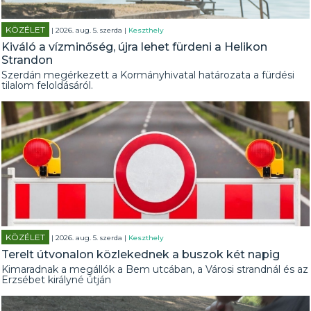
KÖZÉLET
| 2026. aug. 5. szerda |
Keszthely
Kiváló a vízminőség, újra lehet fürdeni a Helikon
Strandon
Szerdán megérkezett a Kormányhivatal határozata a fürdési
tilalom feloldásáról.
KÖZÉLET
| 2026. aug. 5. szerda |
Keszthely
Terelt útvonalon közlekednek a buszok két napig
Kimaradnak a megállók a Bem utcában, a Városi strandnál és az
Erzsébet királyné útján