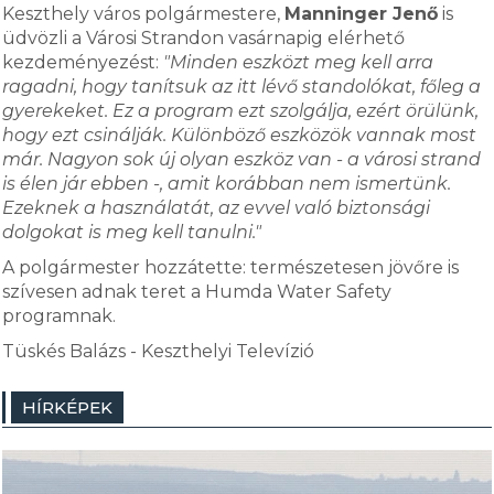
Keszthely város polgármestere,
Manninger Jenő
is
üdvözli a Városi Strandon vasárnapig elérhető
kezdeményezést:
"Minden eszközt meg kell arra
ragadni, hogy tanítsuk az itt lévő standolókat, főleg a
gyerekeket. Ez a program ezt szolgálja, ezért örülünk,
hogy ezt csinálják. Különböző eszközök vannak most
már. Nagyon sok új olyan eszköz van - a városi strand
is élen jár ebben -, amit korábban nem ismertünk.
Ezeknek a használatát, az evvel való biztonsági
dolgokat is meg kell tanulni."
A polgármester hozzátette: természetesen jövőre is
szívesen adnak teret a Humda Water Safety
programnak.
Tüskés Balázs - Keszthelyi Televízió
HÍRKÉPEK