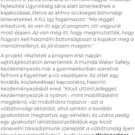
fejlesztési Ügynökség sátra alatt ismerkednek a
kajakozással, illetve az ahhoz szükséges biztonsági
ismeretekkel. A fiú így fogalmazott:
"Ma reggel
érkeztünk, és van itt egy jó program, ott vagyunk
most éppen. Az van még itt, hogy megmutatták, hogy
hogyan kell használni biztonságosan a kajakot meg a
mentőmellényt, és jól érzem magam."
A projekt részleteit a program első napján
sajtótájékoztatón ismertették. A Humda Water Safety
kezdeményezés már a gyermekkorban szeretné
felhívni a figyelmet a víz veszélyeire. Az ötlet egy
korábbi, közlekedéssel kapcsolatos, hasonló
kezdeményezésből ered.
"Kicsit úttörő jelleggel,
kezdeményezzük a nyáron - mint mobilitásként
megjelenő, vízi mobilitásra hajazva - azt a
vízbiztonsági oktatást, ahol szintén a korábbi
gyakorlatot megtartva, egy elméleti, és utána pedig
egy gyakorlati oktatással próbáljuk egy kicsit
ránevelni társadalmunk szereplőit a vízbiztonság ilyen