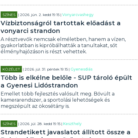
SZÍNES
| 2026. jún. 2. kedd 19:15 |
Vonyarcvashegy
Vízbiztonságról tartottak előadást a
vonyarci strandon
A résztvevők nemcsak elméletben, hanem a vízen,
gyakorlatban is kipróbálhatták a tanultakat, sőt
élményhajózáson is részt vehettek.
KÖZÉLET
| 2026. júl. 31. péntek 19:15 |
Gyenesdiás
Több is elkélne belőle - SUP tároló épült
a Gyenesi Lidóstrandon
Emellet több fejlesztés valósult meg. Bővült a
kamerarendszer, a sportolási lehetőségek és
megszépült az ökosétány is.
SZÍNES
| 2026. júl. 28. kedd 19:15 |
Keszthely
Strandetikett javaslatot állított össze a