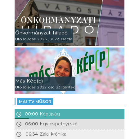
Önkormányzati híradó
Utolsó adás: 2026. júl. 22. szerda
Más-Kép(p)
Utolsó adás: 2022. dec. 23. péntek
MAI TV MŰSOR
00:00
Képújság
06:00
Egy csipetnyi szó
06:34
Zalai krónika