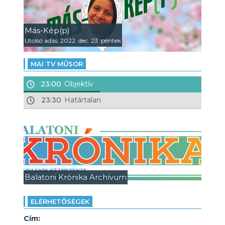
Más-Kép(p)
Utolsó adás: 2022. dec. 23. péntek
MAI TV MŰSOR
23:00
Objektív
23:30
Határtalan
Balatoni Krónika Archívum
ELÉRHETŐSÉGEK
Cím: