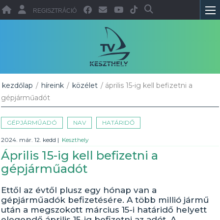
REGISZTRÁCIÓ
kezdőlap
/
híreink
/
közélet
/ április 15-ig kell befizetni a
gépjárműadót
GÉPJÁRMŰADÓ
NAV
HATÁRIDŐ
2024. már. 12. kedd
|
Keszthely
Április 15-ig kell befizetni a
gépjárműadót
Ettől az évtől plusz egy hónap van a
gépjárműadók befizetésére. A több millió jármű
után a megszokott március 15-i határidő helyett
elegendő április 15-ig befizetni az adót. A