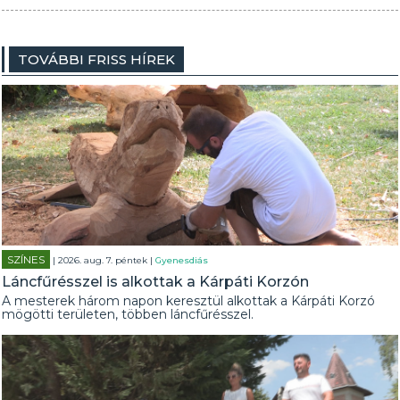
TOVÁBBI FRISS HÍREK
SZÍNES
| 2026. aug. 7. péntek |
Gyenesdiás
Láncfűrésszel is alkottak a Kárpáti Korzón
A mesterek három napon keresztül alkottak a Kárpáti Korzó
mögötti területen, többen láncfűrésszel.