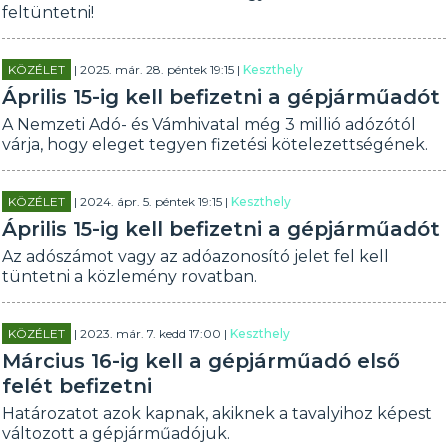
feltüntetni!
KÖZÉLET
| 2025. már. 28. péntek 19:15 |
Keszthely
Április 15-ig kell befizetni a gépjárműadót
A Nemzeti Adó- és Vámhivatal még 3 millió adózótól
várja, hogy eleget tegyen fizetési kötelezettségének.
KÖZÉLET
| 2024. ápr. 5. péntek 19:15 |
Keszthely
Április 15-ig kell befizetni a gépjárműadót
Az adószámot vagy az adóazonosító jelet fel kell
tüntetni a közlemény rovatban.
KÖZÉLET
| 2023. már. 7. kedd 17:00 |
Keszthely
Március 16-ig kell a gépjárműadó első
felét befizetni
Határozatot azok kapnak, akiknek a tavalyihoz képest
változott a gépjárműadójuk.