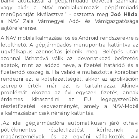
banki átutalással a gépjárműadó bevételi számlára,
vagy akár a NAV mobilalkalmazás gépjárműadó
menüpontját kiválasztva.” - osztotta meg
Joó Hilda
,
a NAV Zala Vármegyei Adó- és Vámigazgatósága
sajtóreferense.
A NAV mobilalkalmazása Ios és Android rendszerekre is
letölthető. A gépjárműadós menüpontra kattintva az
ügyfélkapus azonosítás jelenik meg. Belépés után
azonnal láthatóvá válik az idevonatkozó befizetési
adatok, mint az adózó neve, a fizetési határidő és a
fizetendő összeg is. Ha valaki elmulasztotta korábban
rendezni ezt a kötelezettségét, akkor az applikáción
szereplő érték már ezt is tartalmazza. Akinek
problémát okozna az évi egyszeri fizetés, annak
érdemes kihasználni az EU legegyszerűbb
részletfizetési kedvezményét, amely a NAV-Mobil
alkalmazásban csak néhány kattintás.
„Az idei gépjárműadóra automatikusan járó öthavi
pótlékmentes részletfizetést kérhetnek a
magánszemélyek és az egyéni vállalkozók. Aki