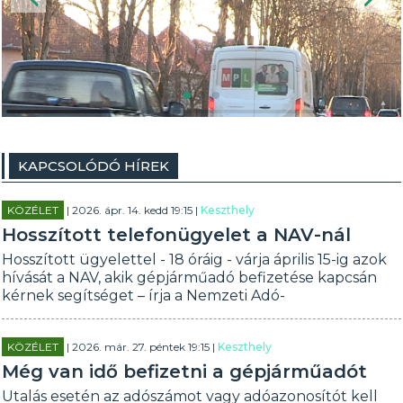
KAPCSOLÓDÓ HÍREK
KÖZÉLET
| 2026. ápr. 14. kedd 19:15 |
Keszthely
Hosszított telefonügyelet a NAV-nál
Hosszított ügyelettel - 18 óráig - várja április 15-ig azok
hívását a NAV, akik gépjárműadó befizetése kapcsán
kérnek segítséget – írja a Nemzeti Adó-
KÖZÉLET
| 2026. már. 27. péntek 19:15 |
Keszthely
Még van idő befizetni a gépjárműadót
Utalás esetén az adószámot vagy adóazonosítót kell