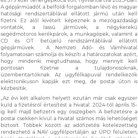
és 579 ezer tehergépkocsi volt nyilvántartva 2023-ban.
A gépjárműadót a belföldi forgalomban lévő és magyar
hatósági rendszertáblával ellátott jármű után kell
fizetni. Ez alól kivételt képeznek a mezőgazdasági
vontatók, a lassú járművek, a négykerekű
segédmotoros kerékpárok, a munkagépek, valamint a
CD és OT betűjelű rendszámtáblával ellátott
gépjárművek. A Nemzeti Adó- és Vámhivatal
folyamatosan számolja és készíti a határozatokat azért,
hogy mindenki megtudhassa, hogy mennyit kell
pontosan fizetnie a tulajdonosoknak,
üzembentartóknak. Az ügyfélkapuval rendelkezők
elektronikuson kapják ezt meg, de postai úton is
kézbesítik.
„Az évi két alkalom helyett ezután már csak egyszer
küld a fizetésről értesítést a hivatal. 2024-től április 15-
ig kell majd befizetni egy összegben. A befizetésre a
postai csekken kívül a hivatal számos más lehetőséget
biztosít. Többek között az adófizetési kötelezettség
rendezhető a NAV ügyfélportálján az ÜPO felületen,