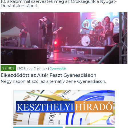
10. alkalommal szervezték meg az Örökségünk a Nyugat-
Dunántúlon tábort.
SZÍNES
| 2026. aug. 7. péntek |
Gyenesdiás
Elkezdődött az Altér Feszt Gyenesdiáson
Négy napon át szól az alternatív zene Gyenesdiáson.