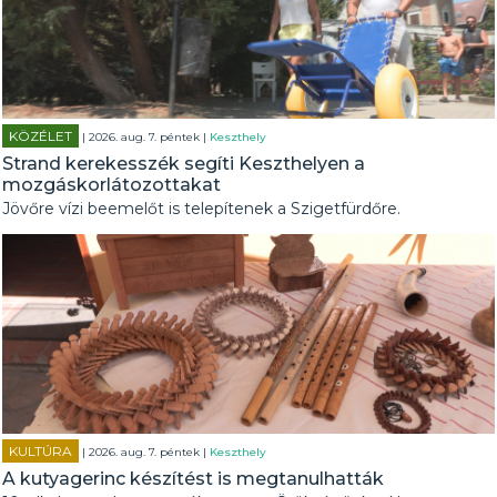
KÖZÉLET
| 2026. aug. 7. péntek |
Keszthely
Strand kerekesszék segíti Keszthelyen a
mozgáskorlátozottakat
Jövőre vízi beemelőt is telepítenek a Szigetfürdőre.
KULTÚRA
| 2026. aug. 7. péntek |
Keszthely
A kutyagerinc készítést is megtanulhatták