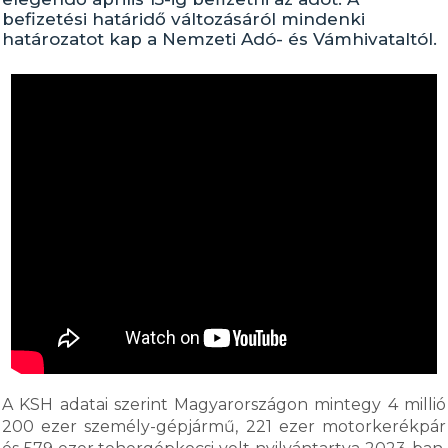
befizetési határidő változásáról mindenki
határozatot kap a Nemzeti Adó- és Vámhivataltól.
A KSH adatai szerint Magyarországon mintegy 4 millió
200 ezer személy-gépjármű, 221 ezer motorkerékpár