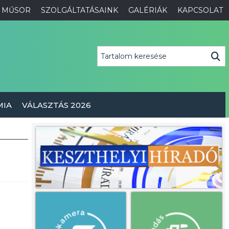
MŰSOR
SZOLGÁLTATÁSAINK
GALÉRIÁK
KAPCSOLAT
MIA
VÁLASZTÁS 2026