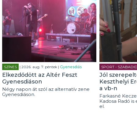
SZÍNES
| 2026. aug. 7. péntek |
Gyenesdiás
SPORT - SZABADI
Elkezdődött az Altér Feszt
Jól szerepel
Gyenesdiáson
Keszthelyi E
a vb-n
Négy napon át szól az alternatív zene
Gyenesdiáson.
Farkasné Keczel
Kadosa Radó is 
el.