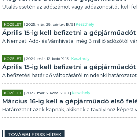
Utalás esetén az adószámot vagy adóazonosítót kell fel
KÖZÉLET
| 2025. már. 28. péntek 19:15 |
Keszthely
Április 15-ig kell befizetni a gépjárműadót
A Nemzeti Adó- és Vámhivatal még 3 millió adózótól vár
KÖZÉLET
| 2024. már. 12. kedd 19:15 |
Keszthely
Április 15-ig kell befizetni a gépjárműadót
A befizetési határidő változásáról mindenki határozato
KÖZÉLET
| 2023. már. 7. kedd 17:00 |
Keszthely
Március 16-ig kell a gépjárműadó első felé
Határozatot azok kapnak, akiknek a tavalyihoz képest 
TOVÁBBI FRISS HÍREK