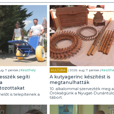
ug. 7. péntek |
Keszthely
KULTÚRA
| 2026. aug. 7. péntek |
Keszthe
esszék segíti
A kutyagerinc készítést is
a
megtanulhatták
tozottakat
10. alkalommal szervezték meg a
Örökségünk a Nyugat-Dunántúl
előt is telepítenek a
tábort.