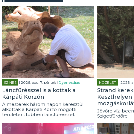
SZÍNES
| 2026. aug. 7. péntek |
Gyenesdiás
KÖZÉLET
| 2026. a
Láncfűrésszel is alkottak a
Strand kerek
Kárpáti Korzón
Keszthelyen 
mozgáskorlá
A mesterek három napon keresztül
alkottak a Kárpáti Korzó mögötti
Jövőre vízi beem
területen, többen láncfűrésszel.
Szigetfürdőre.