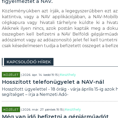
figyelmeztet a NAV.
Közleményükben azt írják, a legegyszerűbben ezt az 
kattintva, vagy a NAV applikációjában, a NAV-Mobil
cégkapura vagy hivatali tárhelyre küldte ki a hiva
Akiknek ilyen nincs, azok postán kapták meg a dokum
összegben kell befizetni a NAV Belföldi gépjárműadó
adószámot vagy az adóazonosító jelet fel kell tüntet
csak késedelmesen tudja a befizetett összeget a befize
KAPCSOLÓDÓ HÍREK
KÖZÉLET
| 2026. ápr. 14. kedd 19:15 |
Keszthely
Hosszított telefonügyelet a NAV-nál
Hosszított ügyelettel - 18 óráig - várja április 15-ig a
segítséget – írja a Nemzeti Adó-
KÖZÉLET
| 2026. már. 27. péntek 19:15 |
Keszthely
Még van idő befizetni a gépjárműadót