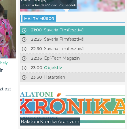
Utolsó adás: 2022. dec. 23. péntek
MAI TV MŰSOR
21:00
Savaria Filmfesztivál
22:25
Savaria Filmfesztivál
22:30
Savaria Filmfesztivál
22:36
Épí-Tech Magazin
hely
23:00
Objektív
lt
23:30
Határtalan
t azt
Balatoni Krónika Archívum