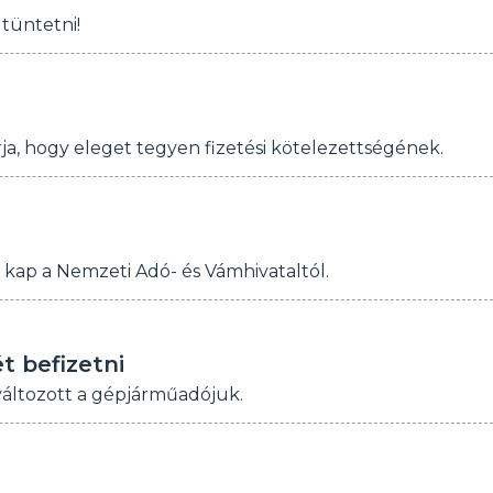
tüntetni!
ja, hogy eleget tegyen fizetési kötelezettségének.
t kap a Nemzeti Adó- és Vámhivataltól.
t befizetni
változott a gépjárműadójuk.