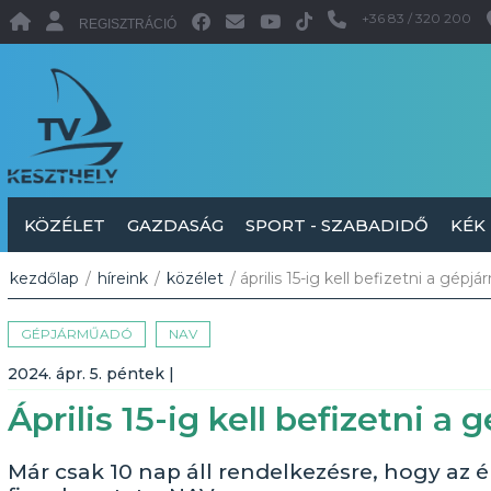
+36 83 / 320 200
REGISZTRÁCIÓ
KÖZÉLET
GAZDASÁG
SPORT - SZABADIDŐ
KÉK
kezdőlap
/
híreink
/
közélet
/ április 15-ig kell befizetni a gép
GÉPJÁRMŰADÓ
NAV
2024. ápr. 5. péntek
|
Április 15-ig kell befizetni 
Már csak 10 nap áll rendelkezésre, hogy az 