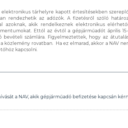
elektronikus tárhelyre kapott értesítésekben szereplő
ban rendezhetik az adózók. A fizetésről szóló határo
tal azoknak, akik rendelkeznek elektronikus elérhető
entumokat. Ettől az évtől a gépjárműadót április 15-
 bevételi számlára. Figyelmeztettek, hogy az átutalá
ni a közlemény rovatban. Ha ez elmarad, akkor a NAV ne
tőhöz kapcsolni.
zok hívását a NAV, akik gépjárműadó befizetése kapcsán kér