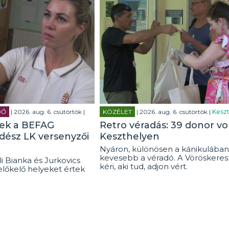
DŐ
| 2026. aug. 6. csütörtök |
KÖZÉLET
| 2026. aug. 6. csütörtök |
Keszt
tek a BEFAG
Retro véradás: 39 donor vo
rdész LK versenyzői
Keszthelyen
Nyáron, különösen a kánikulában
kevesebb a véradó. A Vöröskeresz
i Bianka és Jurkovics
kéri, aki tud, adjon vért.
előkelő helyeket értek