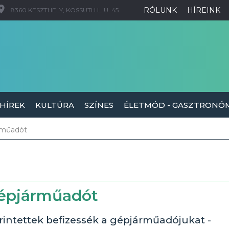
RÓLUNK
HÍREINK
8360 KESZTHELY, KOSSUTH L. U. 45.
 HÍREK
KULTÚRA
SZÍNES
ÉLETMÓD - GASZTRONÓ
járműadót
a gépjárműadót
érintettek befizessék a gépjárműadójukat -