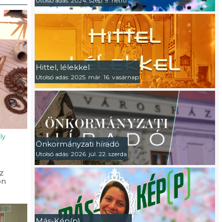
Utolsó adás: 2024. szep. 9. hétfő
Hittel, lélekkel
Utolsó adás: 2025. már. 16. vasárnap
ly
Önkormányzati híradó
Utolsó adás: 2026. júl. 22. szerda
z
on
Más-Kép(p)