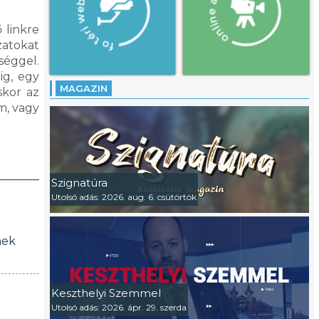
 linkre
zatokat
séggel.
ig, egy
MAGAZIN
skor az
m, vagy
Szignatúra
Utolsó adás: 2026. aug. 6. csütörtök
nek
Keszthelyi Szemmel
Utolsó adás: 2026. ápr. 29. szerda