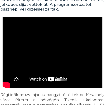
jelképes díjat vettek át. A programsorozatot
össznépi verklizéssel zárták.
Régi idők muzsikájának hangjai töltötték be Keszthely
város főterét a hétvégén. Tizedik alkalommal