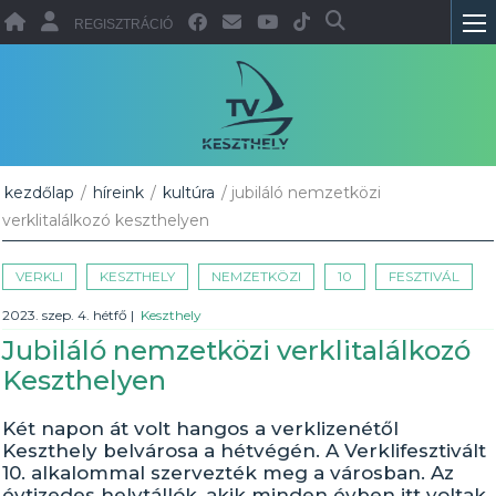
REGISZTRÁCIÓ
kezdőlap
/
híreink
/
kultúra
/ jubiláló nemzetközi
verklitalálkozó keszthelyen
VERKLI
KESZTHELY
NEMZETKÖZI
10
FESZTIVÁL
2023. szep. 4. hétfő
|
Keszthely
Jubiláló nemzetközi verklitalálkozó
Keszthelyen
Két napon át volt hangos a verklizenétől
Keszthely belvárosa a hétvégén. A Verklifesztivált
10. alkalommal szervezték meg a városban. Az
évtizedes helytállók, akik minden évben itt voltak,