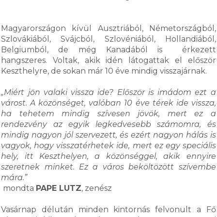
Magyarországon kívül Ausztriából, Németországból,
Szlovákiából, Svájcból, Szlovéniából, Hollandiából,
Belgiumból, de még Kanadából is érkezett
hangszeres. Voltak, akik idén látogattak el először
Keszthelyre, de sokan már 10 éve mindig visszajárnak.
„Miért jön valaki vissza ide? Először is imádom ezt a
várost. A közönséget, valóban 10 éve térek ide vissza,
ha tehetem mindig szívesen jövök, mert ez a
rendezvény az egyik legkedvesebb számomra, és
mindig nagyon jól szervezett, és ezért nagyon hálás is
vagyok, hogy visszatérhetek ide, mert ez egy speciális
hely, itt Keszthelyen, a közönséggel, akik ennyire
szeretnek minket. Ez a város beköltözött szívembe
mára.”
mondta
PAPE LUTZ
, zenész
Vasárnap délután minden kintornás felvonult a Fő