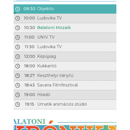
09:30
Objektív
10:00
Ludovika TV
10:30
Balatoni Mozaik
11:00
UNIV TV
11:30
Ludovika TV
12:00
Képújság
18:00
Kukkantó
18:27
Keszthelyi Iránytű
18:43
Savaria Filmfesztivál
19:00
Híradó
19:15
Umatik animációs stúdió