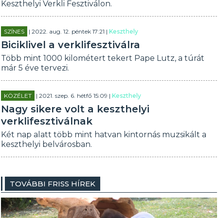
Keszthelyi Verkli Fesztiválon.
SZÍNES
| 2022. aug. 12. péntek 17:21 |
Keszthely
Biciklivel a verklifesztiválra
Több mint 1000 kilométert tekert Pape Lutz, a túrát
már 5 éve tervezi.
KÖZÉLET
| 2021. szep. 6. hétfő 15:09 |
Keszthely
Nagy sikere volt a keszthelyi
verklifesztiválnak
Két nap alatt több mint hatvan kintornás muzsikált a
keszthelyi belvárosban.
TOVÁBBI FRISS HÍREK