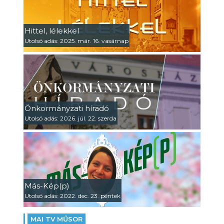
Hittel, lélekkel
Utolsó adás: 2025. már. 16. vasárnap
Önkormányzati híradó
Utolsó adás: 2026. júl. 22. szerda
Más-Kép(p)
Utolsó adás: 2022. dec. 23. péntek
MAI TV MŰSOR