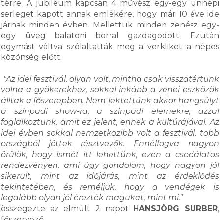
térre. A jubileum kapcsán 4 művész egy-egy ünnepi
serleget kapott annak emlékére, hogy már 10 éve ide
járnak minden évben. Mellettük minden zenész egy-
egy üveg balatoni borral gazdagodott. Ezután
egymást váltva szólaltatták meg a verkliket a népes
közönség előtt.
"Az idei fesztivál, olyan volt, mintha csak visszatértünk
volna a gyökerekhez, sokkal inkább a zenei eszközök
álltak a főszerepben. Nem fektettünk akkor hangsúlyt
a színpadi show-ra, a színpadi elemekre, azzal
foglalkoztunk, amit ez jelent, ennek a kultúrájával. Az
idei évben sokkal nemzetközibb volt a fesztivál, több
országból jöttek résztvevők. Ennélfogva nagyon
örülök, hogy ismét itt lehettünk, ezen a csodálatos
rendezvényen, ami úgy gondolom, hogy nagyon jól
sikerült, mint az időjárás, mint az érdeklődés
tekintetében, és reméljük, hogy a vendégek is
legalább olyan jól érezték magukat, mint mi."
összegezte az elmúlt 2 napot
HANSJÖRG SURBER
,
főszervező