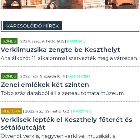
KAPCSOLÓDÓ HÍREK
SZÍNES
| 2024. szep. 9. hétfő 19:15 |
Keszthely
Verklimuzsika zengte be Keszthelyt
A találkozót 11. alkalommal szervezték meg a városban.
SZÍNES
| 2022. nov. 9. szerda 16:14 |
Gyenesdiás
Zenei emlékek két szinten
Több száz darabból áll a zeneautomata múzeum.
KULTÚRA
| 2022. aug. 29. hétfő 18:21 |
Keszthely
Verklisek lepték el Keszthely főterét és
sétálóutcáját
Ötvenöt verklis, negyven verklivel muzsikált a