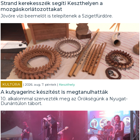
Strand kerekesszék segíti Keszthelyen a
mozgáskorlátozottakat
Jövőre vízi beemelőt is telepítenek a Szigetfürdőre.
KULTÚRA
| 2026. aug. 7. péntek |
Keszthely
A kutyagerinc készítést is megtanulhatták
10. alkalommal szervezték meg az Örökségünk a Nyugat-
Dunántúlon tábort.