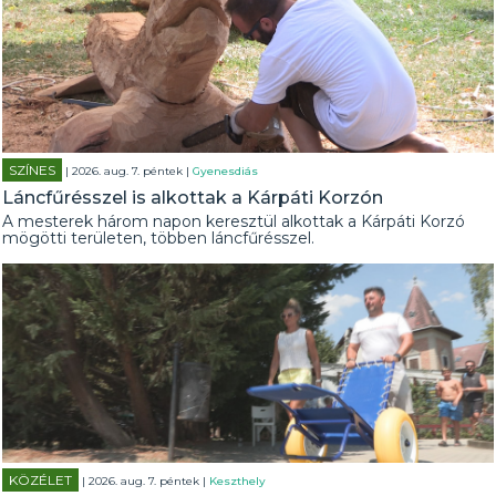
SZÍNES
| 2026. aug. 7. péntek |
Gyenesdiás
Láncfűrésszel is alkottak a Kárpáti Korzón
A mesterek három napon keresztül alkottak a Kárpáti Korzó
mögötti területen, többen láncfűrésszel.
KÖZÉLET
| 2026. aug. 7. péntek |
Keszthely