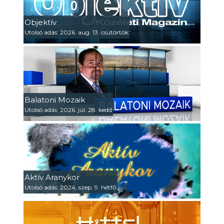
Objektív
Utolsó adás: 2026. aug. 13. csütörtök
Balatoni Mozaik
Utolsó adás: 2026. júl. 28. kedd
Aktív Aranykor
Utolsó adás: 2024. szep. 9. hétfő