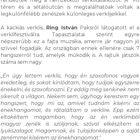
rendezték meg a nemzetközi verklitalálkozót. A Fő
téren és a sétálóutcán is megtalálhatóak voltak a
legkülönfélébb zenészek különleges verklijeikkel.
A kackiás verklis,
Ring István
Paksról látogatott el a
verklifesztiválra. Tapasztalatai szerint egyre
népszerűbb ez a fajta muzsika, amerre jár nagyon jó
szívvel fogadják. Az országban ennek ellenére csak 7
hangszerről tud, amelyik működik is. A rajtuk játszók
száma sem nagy:
„Én úgy lettem verklis, hogy én szaxofonos vagyok
eredetileg, és sokat kínlódtam, hogy tudjak egyszerre
énekelni, és szaxofonozni. Ez eddig még senkinek nem
sikerült a világon. Nekem sem, úgyhogy kerestem egy
hangszert, hogy mi az, amivel tudnám kísérni az
énekhangomat, és rátaláltam a verklire. Épp ezért
eltökéltem magamban, hogy az én verklimből
magyar zenék is szóljanak, szóval elkészítem a
lyukszalagot magamnak, és tulajdonképpen a saját
zenémmel kísérem az énekhangomat."