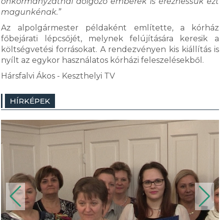
önkormányzatnál dolgozó emberek is érezhessük ezt
magunkénak.”
Az alpolgármester példaként említette, a kórház
főbejárati lépcsőjét, melynek felújítására keresik a
költségvetési forrásokat. A rendezvényen kis kiállítás is
nyílt az egykor használatos kórházi feleszelésekből.
Hársfalvi Ákos - Keszthelyi TV
HÍRKÉPEK