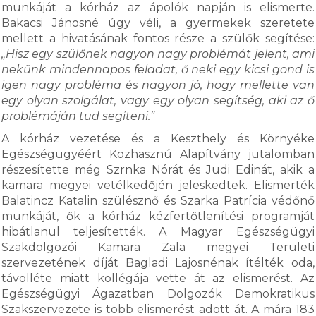
munkáját a kórház az ápolók napján is elismerte.
Bakacsi Jánosné úgy véli, a gyermekek szeretete
mellett a hivatásának fontos része a szülők segítése:
„Hisz egy szülőnek nagyon nagy problémát jelent, ami
nekünk mindennapos feladat, ő neki egy kicsi gond is
igen nagy probléma és nagyon jó, hogy mellette van
egy olyan szolgálat, vagy egy olyan segítség, aki az ő
problémáján tud segíteni.”
A kórház vezetése és a Keszthely és Környéke
Egészségügyéért Közhasznú Alapítvány jutalomban
részesítette még Szrnka Nórát és Judi Edinát, akik a
kamara megyei vetélkedőjén jeleskedtek. Elismerték
Balatincz Katalin szülésznő és Szarka Patrícia védőnő
munkáját, ők a kórház kézfertőtlenítési programját
hibátlanul teljesítették. A Magyar Egészségügyi
Szakdolgozói Kamara Zala megyei Területi
szervezetének díját Bagladi Lajosnénak ítélték oda,
távolléte miatt kollégája vette át az elismerést. Az
Egészségügyi Ágazatban Dolgozók Demokratikus
Szakszervezete is több elismerést adott át. A mára 183