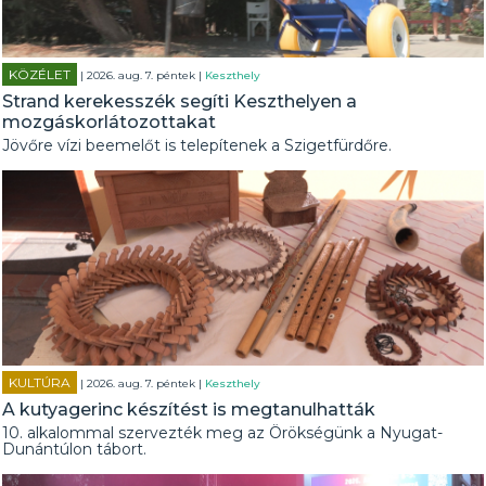
KÖZÉLET
| 2026. aug. 7. péntek |
Keszthely
Strand kerekesszék segíti Keszthelyen a
mozgáskorlátozottakat
Jövőre vízi beemelőt is telepítenek a Szigetfürdőre.
KULTÚRA
| 2026. aug. 7. péntek |
Keszthely
A kutyagerinc készítést is megtanulhatták
10. alkalommal szervezték meg az Örökségünk a Nyugat-
Dunántúlon tábort.