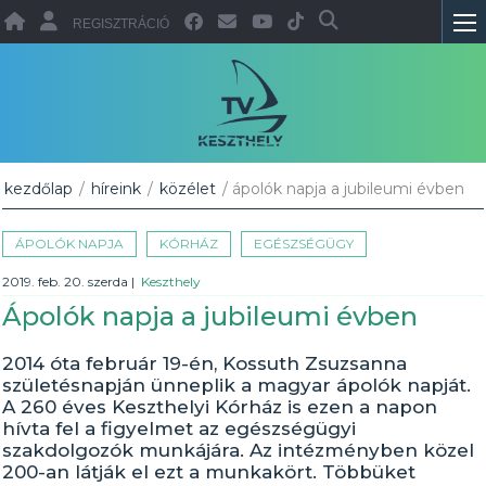
REGISZTRÁCIÓ
kezdőlap
/
híreink
/
közélet
/ ápolók napja a jubileumi évben
ÁPOLÓK NAPJA
KÓRHÁZ
EGÉSZSÉGÜGY
2019. feb. 20. szerda
|
Keszthely
Ápolók napja a jubileumi évben
2014 óta február 19-én, Kossuth Zsuzsanna
születésnapján ünneplik a magyar ápolók napját.
A 260 éves Keszthelyi Kórház is ezen a napon
hívta fel a figyelmet az egészségügyi
szakdolgozók munkájára. Az intézményben közel
200-an látják el ezt a munkakört. Többüket