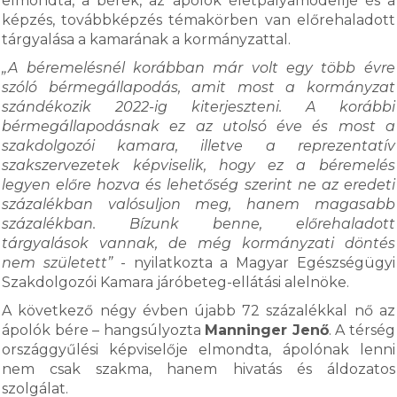
elmondta, a bérek, az ápolók életpályamodellje és a
képzés, továbbképzés témakörben van előrehaladott
tárgyalása a kamarának a kormányzattal.
„A béremelésnél korábban már volt egy több évre
szóló bérmegállapodás, amit most a kormányzat
szándékozik 2022-ig kiterjeszteni. A korábbi
bérmegállapodásnak ez az utolsó éve és most a
szakdolgozói kamara, illetve a reprezentatív
szakszervezetek képviselik, hogy ez a béremelés
legyen előre hozva és lehetőség szerint ne az eredeti
százalékban valósuljon meg, hanem magasabb
százalékban. Bízunk benne, előrehaladott
tárgyalások vannak, de még kormányzati döntés
nem született”
- nyilatkozta a Magyar Egészségügyi
Szakdolgozói Kamara járóbeteg-ellátási alelnöke.
A következő négy évben újabb 72 százalékkal nő az
ápolók bére – hangsúlyozta
Manninger Jenő
. A térség
országgyűlési képviselője elmondta, ápolónak lenni
nem csak szakma, hanem hivatás és áldozatos
szolgálat.