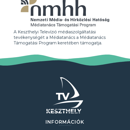
A Keszthelyi Televízió médiaszolgáltatási
tevékenységét a Médiatanács a Médiatanács
Támogatási Program keretében támogatja.
INFORMÁCIÓK