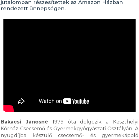
jutalomban részesítettek az Amazon Házban
rendezett ünnepségen.
Bakacsi Jánosné
1979 óta dolgozik a Keszthelyi
Kórház Csecsemő és Gyermekgyógyászati Osztályán. A
nyugdíjba készülő csecsemő- és gyermekápoló