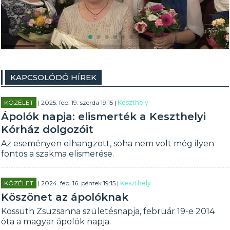
KAPCSOLÓDÓ HÍREK
KÖZÉLET
| 2025. feb. 19. szerda 19:15 |
Keszthely
Ápolók napja: elismerték a Keszthelyi
Kórház dolgozóit
Az eseményen elhangzott, soha nem volt még ilyen
fontos a szakma elismerése.
KÖZÉLET
| 2024. feb. 16. péntek 19:15 |
Keszthely
Köszönet az ápolóknak
Kossuth Zsuzsanna születésnapja, február 19-e 2014
óta a magyar ápolók napja.