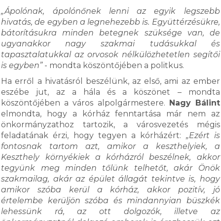
„Ápolónak, ápolónőnek lenni az egyik legszebb
hivatás, de egyben a legnehezebb is. Együttérzésükre,
bátorításukra minden betegnek szüksége van, de
ugyanakkor nagy szakmai tudásukkal és
tapasztalatukkal az orvosok nélkülözhetetlen segítői
is egyben”
- mondta köszöntőjében a politkus.
Ha erről a hivatásról beszélünk, az első, ami az ember
eszébe jut, az a hála és a köszönet – mondta
köszöntőjében a város alpolgármestere.
Nagy Bálint
elmondta, hogy a kórház fenntartása már nem az
önkormányzathoz tartozik, a városvezetés mégis
feladatának érzi, hogy tegyen a kórházért:
„Ezért is
fontosnak tartom azt, amikor a keszthelyiek, a
Keszthely környékiek a kórházról beszélnek, akkor
tegyünk meg minden tőlünk telhetőt, akár Önök
szakmailag, akár az épület állagát tekintve is, hogy
amikor szóba kerül a kórház, akkor pozitív, jó
értelembe kerüljön szóba és mindannyian büszkék
lehessünk rá, az ott dolgozók, illetve az