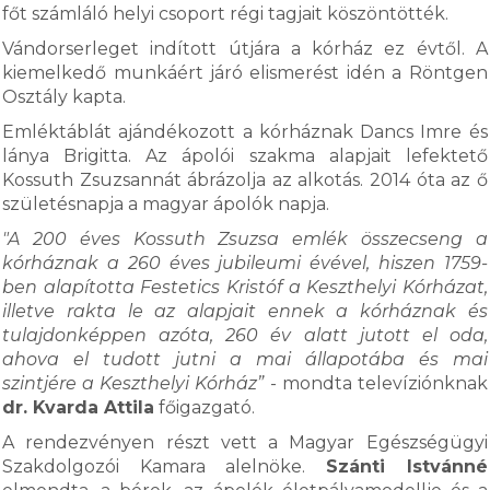
főt számláló helyi csoport régi tagjait köszöntötték.
Vándorserleget indított útjára a kórház ez évtől. A
kiemelkedő munkáért járó elismerést idén a Röntgen
Osztály kapta.
Emléktáblát ajándékozott a kórháznak Dancs Imre és
lánya Brigitta. Az ápolói szakma alapjait lefektető
Kossuth Zsuzsannát ábrázolja az alkotás. 2014 óta az ő
születésnapja a magyar ápolók napja.
"A 200 éves Kossuth Zsuzsa emlék összecseng a
kórháznak a 260 éves jubileumi évével, hiszen 1759-
ben alapította Festetics Kristóf a Keszthelyi Kórházat,
illetve rakta le az alapjait ennek a kórháznak és
tulajdonképpen azóta, 260 év alatt jutott el oda,
ahova el tudott jutni a mai állapotába és mai
szintjére a Keszthelyi Kórház”
- mondta televíziónknak
dr. Kvarda Attila
főigazgató.
A rendezvényen részt vett a Magyar Egészségügyi
Szakdolgozói Kamara alelnöke.
Szánti Istvánné