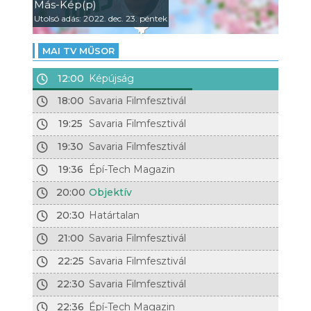
Más-Kép(p)
Utolsó adás: 2022. dec. 23. péntek
MAI TV MŰSOR
12:00
Képújság
18:00
Savaria Filmfesztivál
19:25
Savaria Filmfesztivál
19:30
Savaria Filmfesztivál
19:36
Épí-Tech Magazin
20:00
Objektív
20:30
Határtalan
21:00
Savaria Filmfesztivál
22:25
Savaria Filmfesztivál
22:30
Savaria Filmfesztivál
22:36
Épí-Tech Magazin