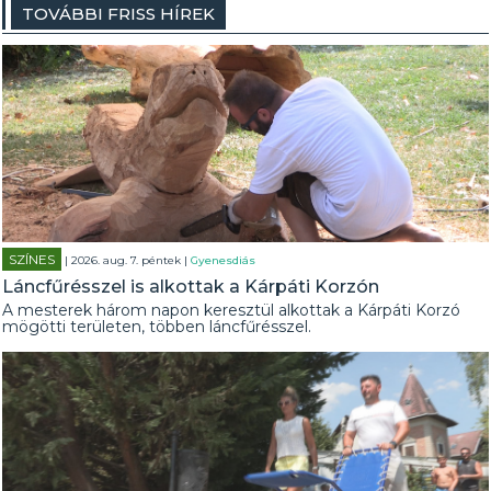
TOVÁBBI FRISS HÍREK
SZÍNES
| 2026. aug. 7. péntek |
Gyenesdiás
Láncfűrésszel is alkottak a Kárpáti Korzón
A mesterek három napon keresztül alkottak a Kárpáti Korzó
mögötti területen, többen láncfűrésszel.