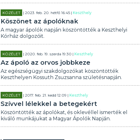
KÖZÉLET
| 2023. feb. 20. hétfő 16:45 |
Keszthely
Köszönet az ápolóknak
A magyar ápolók napján köszöntötték a Keszthelyi
Kórház dolgozóit.
KÖZÉLET
| 2020. feb. 19. szerda 19:30 |
Keszthely
Az ápoló az orvos jobbkeze
Az egészségügyi szakdolgozókat köszöntötték
Keszthelyen Kossuth Zsuzsanna születésnapján.
KÖZÉLET
| 2017. feb. 21. kedd 12:09 |
Keszthely
Szívvel lélekkel a betegekért
Köszöntötték az ápolókat, és oklevéllel ismerték el
kiváló munkájukat a Magyar Ápolók Napján.