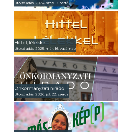
Utolsó adás: 2024. szep. 9. hétfő
Hittel, lélekkel
Utolsó adás: 2025. már. 16. vasárnap
Önkormányzati híradó
Utolsó adás: 2026. júl. 22. szerda