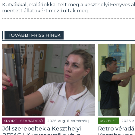
Kutyákkal, családokkal telt meg a keszthelyi Fenyves all
mentett állatokért mozdultak meg.
TOVÁBBI FRISS HÍREK
SPORT - SZABADIDŐ
| 2026. aug. 6. csütörtök |
KÖZÉLET
| 2026. a
Jól szerepeltek a Keszthelyi
Retro véradás