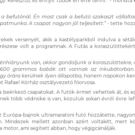
y keresztül, és ennyit tudok én érte tenni.”
- mondta
 a befutónál. Én most csak a befutó szakaszt vállalt
patmunka. A csapat nagyon jól teljesített.”
- tette hoz
kek versenyét, akik a kastélyparkból indulva a sétá
v részese volt a programnak. A Futás a koraszülöttekér
énhiányunk van, akkor gondoljunk a koraszülöttekre, 
5-600 grammos babák ott vannak az inkubátorban.
gy órára kerülnek ilyen állapotba, hanem napokon kere
nt Rafael Kórház osztályvezető főorvosa.
 beérkező csapatokat. A futók érmet vehettek át, és eg
ynek több védnöke is van, közülük sokan évről évre lef
Az Európa-bajnok ultramaratoni futó hozzátette, nagyon
an. Mindezek mellett azonban azért voltakitt, mert k
a motor, ami segített abban, hogy végigcsinálják.