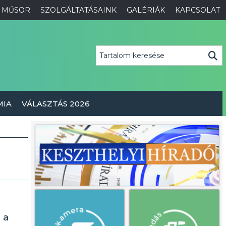
MŰSOR
SZOLGÁLTATÁSAINK
GALÉRIÁK
KAPCSOLAT
MIA
VÁLASZTÁS 2026
 a