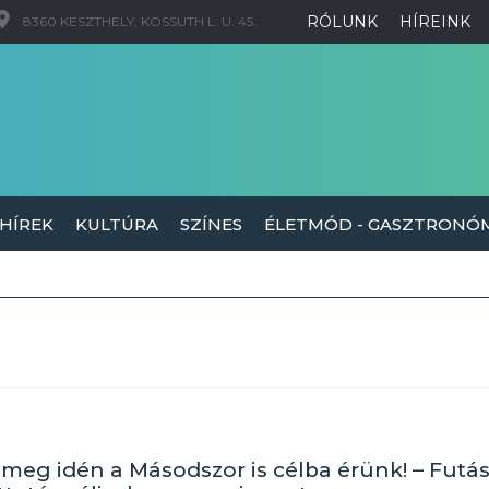
RÓLUNK
HÍREINK
8360 KESZTHELY, KOSSUTH L. U. 45.
 HÍREK
KULTÚRA
SZÍNES
ÉLETMÓD - GASZTRONÓ
 meg idén a Másodszor is célba érünk! – Futás