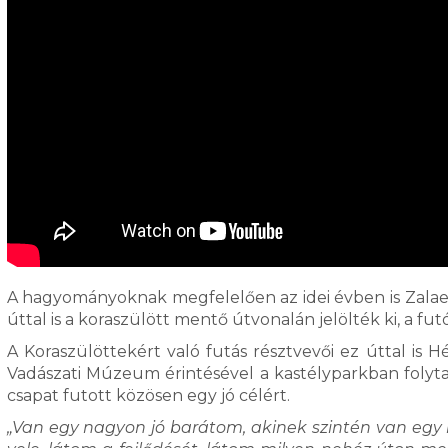
A hagyományoknak megfelelően az idei évben is Zalaege
úttal is a koraszülött mentő útvonalán jelölték ki, a 
A Koraszülöttekért való futás résztvevői ez úttal is H
Vadászati Múzeum érintésével a kastélyparkban folytat
csapat futott közösen egy jó célért.
„Van egy nagyon jó barátom, akinek szintén van egy k