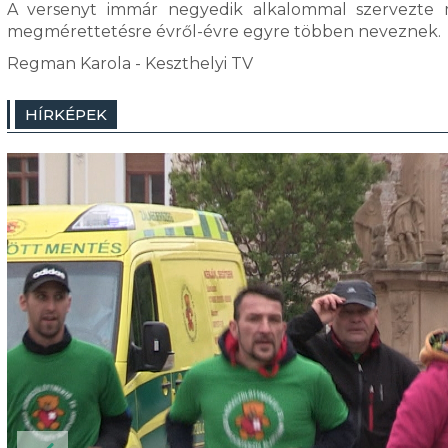
A versenyt immár negyedik alkalommal szervezte 
megmérettetésre évről-évre egyre többen neveznek.
Regman Karola - Keszthelyi TV
HÍRKÉPEK