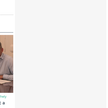
hely
t a