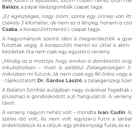
vele, látom a fejlődését, látom milyen nehéz úton meg
Balázs
, a pápai Varázsgombák csapat tagja.
„Ez egészséges, nagy öröm, szinte egy ünnep van itt
csekély 3 kilométer, de nem ez a lényeg, hanem a csa
Csaba
, a Koraszülöttmentő I. csapat tagja.
A hagyományok szerint idén is megrendezték a gyere
futottak végig. A koraszülött mentő ez úttal is aktí
kezdetek óta nem csak egy egyszerű verseny.
„Mindig az a mottója, hogy amikor a dombtetőn oxig
inkubátorban – most is például Zalaegerszegen 
miközben mi futunk, ők nem csak egy fél órára vagy e
- tájékoztatott
Dr. Gárdos László
, a zalaegerszegi Sze
A Balaton Színház aulájában nagy ovációval fogadták a
plüssmaci is gondoskodott a jó hangulatról. A versen
távot.
A verseny nagyon nehéz volt – mondta
Ivan Cudin
. 
szeles idő volt, és nem volt egyszerű futni a sárb
érdeklődésük és a céljuk: egy jótékonysági futás, és ez 