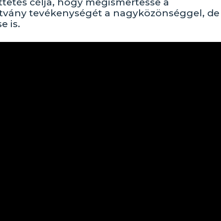
tetés célja, hogy megismertesse a
ítvány tevékenységét a nagyközönséggel, de
 is.