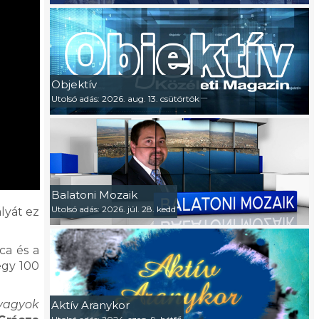
Objektív
Utolsó adás: 2026. aug. 13. csütörtök
Balatoni Mozaik
Utolsó adás: 2026. júl. 28. kedd
lyát ez
ávot.
ca és a
egy 100
 vagyok
Aktív Aranykor