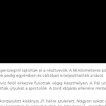
rszegről rajtoltak el a résztvevők. A 66 kilométeres pá
futók pedig egyéniben és váltóban is teljesíthették a t
évíz felől érkezve futottak végig Keszthelyen. A Pál ut
ták útjukat a sportolók. A zord időjárás ellenére mint
oraszülött kislánya, 21. hétre született. Nagyon sokat