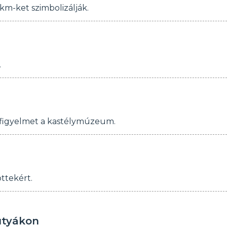
km-ket szimbolizálják.
.
a figyelmet a kastélymúzeum.
ttekért.
utyákon