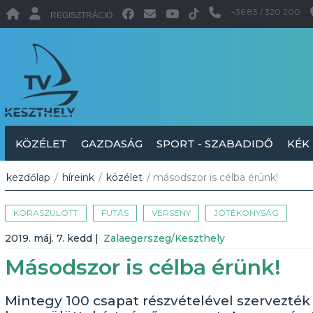
+36 83 / 320 200
REGISZTRÁCIÓ
KÖZÉLET
GAZDASÁG
SPORT - SZABADIDŐ
KÉK
kezdőlap
/
híreink
/
közélet
/ másodszor is célba érünk!
KORASZÜLÖTT
FUTÁS
VERSENY
JÓTÉKONYSÁG
2019. máj. 7. kedd
|
Zalaegerszeg/Keszthely
Másodszor is célba érünk!
Mintegy 100 csapat részvételével szervezték