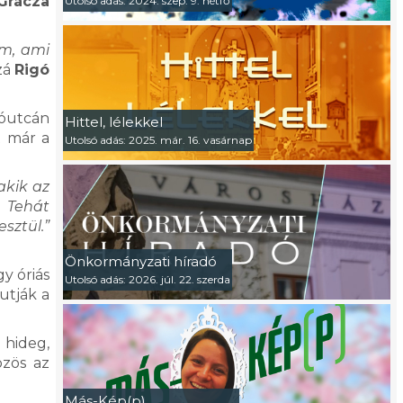
Grácza
Utolsó adás: 2024. szep. 9. hétfő
am, ami
zá
Rigó
lóutcán
Hittel, lélekkel
t már a
Utolsó adás: 2025. már. 16. vasárnap
akik az
 Tehát
sztül.”
Önkormányzati híradó
y óriás
Utolsó adás: 2026. júl. 22. szerda
utják a
 hideg,
özös az
Más-Kép(p)