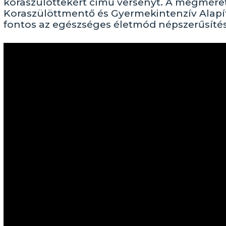
koraszülöttekért című versenyt. A megméret
Koraszülöttmentő és Gyermekintenzív Alap
fontos az egészséges életmód népszerűsítése