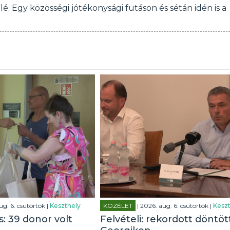
é. Egy közösségi jótékonysági futáson és sétán idén is a
ug. 6. csütörtök |
Keszthely
KÖZÉLET
| 2026. aug. 6. csütörtök |
Keszt
: 39 donor volt
Felvételi: rekordott döntöt