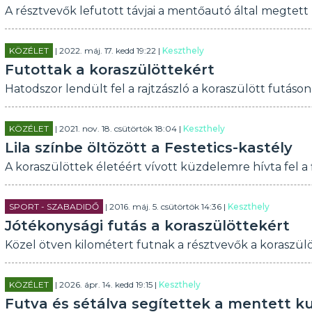
A résztvevők lefutott távjai a mentőautó által megtett 
KÖZÉLET
| 2022. máj. 17. kedd 19:22 |
Keszthely
Futottak a koraszülöttekért
Hatodszor lendült fel a rajtzászló a koraszülött futáson
KÖZÉLET
| 2021. nov. 18. csütörtök 18:04 |
Keszthely
Lila színbe öltözött a Festetics-kastély
A koraszülöttek életéért vívott küzdelemre hívta fel 
SPORT - SZABADIDŐ
| 2016. máj. 5. csütörtök 14:36 |
Keszthely
Jótékonysági futás a koraszülöttekért
Közel ötven kilométert futnak a résztvevők a koraszülö
KÖZÉLET
| 2026. ápr. 14. kedd 19:15 |
Keszthely
Futva és sétálva segítettek a mentett k