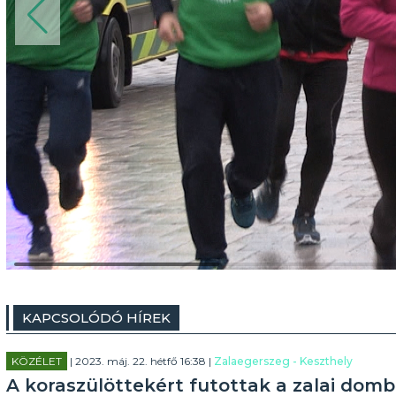
KAPCSOLÓDÓ HÍREK
KÖZÉLET
| 2023. máj. 22. hétfő 16:38 |
Zalaegerszeg - Keszthely
A koraszülöttekért futottak a zalai dom