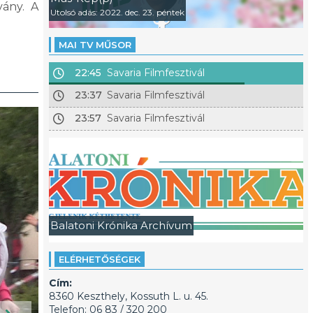
ány. A
Utolsó adás: 2022. dec. 23. péntek
MAI TV MŰSOR
22:45
Savaria Filmfesztivál
23:37
Savaria Filmfesztivál
23:57
Savaria Filmfesztivál
Balatoni Krónika Archívum
ELÉRHETŐSÉGEK
Cím:
8360 Keszthely, Kossuth L. u. 45.
Telefon: 06 83 / 320 200