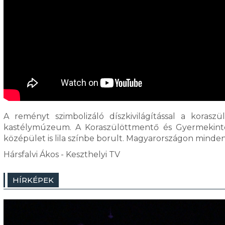
A reményt szimbolizáló díszkivilágítással a korasz
kastélymúzeum. A Koraszülöttmentő és Gyermekinte
középület is lila színbe borult. Magyarországon minden 
Hársfalvi Ákos - Keszthelyi TV
HÍRKÉPEK