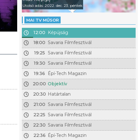
Utolsó adás: 2022. dec. 23. péntek
MAI TV MŰSOR
12:00
Képújság
18:00
Savaria Filmfesztivál
19:25
Savaria Filmfesztivál
19:30
Savaria Filmfesztivál
19:36
Épí-Tech Magazin
20:00
Objektív
20:30
Határtalan
21:00
Savaria Filmfesztivál
22:25
Savaria Filmfesztivál
22:30
Savaria Filmfesztivál
22:36
Épí-Tech Magazin