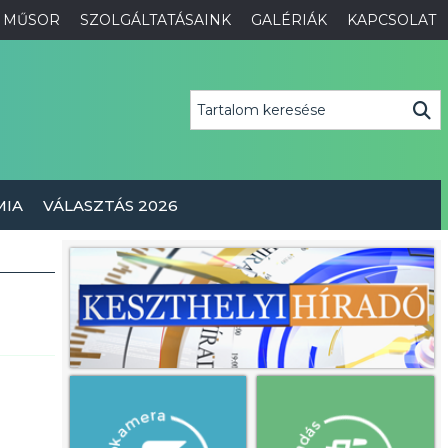
MŰSOR
SZOLGÁLTATÁSAINK
GALÉRIÁK
KAPCSOLAT
MIA
VÁLASZTÁS 2026