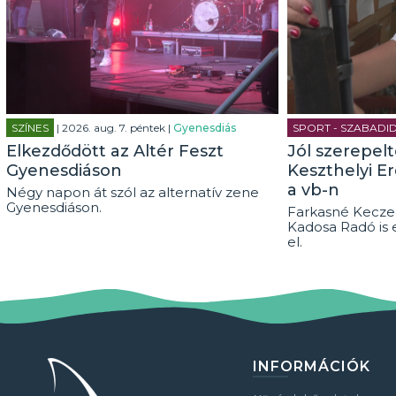
SZÍNES
| 2026. aug. 7. péntek |
Gyenesdiás
SPORT - SZABADI
Elkezdődött az Altér Feszt
Jól szerepel
Gyenesdiáson
Keszthelyi E
a vb-n
Négy napon át szól az alternatív zene
Gyenesdiáson.
Farkasné Keczel
Kadosa Radó is 
el.
INFORMÁCIÓK