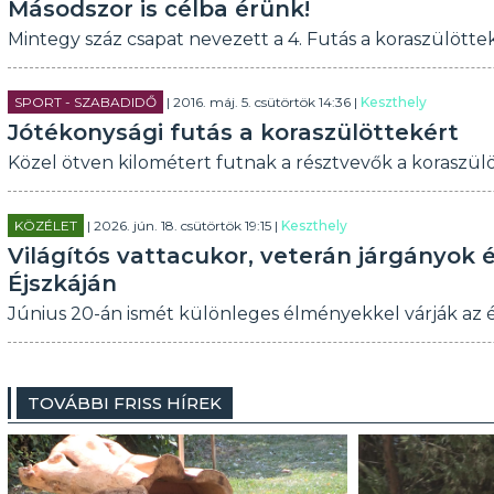
Másodszor is célba érünk!
Mintegy száz csapat nevezett a 4. Futás a koraszülött
SPORT - SZABADIDŐ
| 2016. máj. 5. csütörtök 14:36 |
Keszthely
Jótékonysági futás a koraszülöttekért
Közel ötven kilométert futnak a résztvevők a koraszülö
KÖZÉLET
| 2026. jún. 18. csütörtök 19:15 |
Keszthely
Világítós vattacukor, veterán járgányok
Éjszkáján
Június 20-án ismét különleges élményekkel várják az ér
TOVÁBBI FRISS HÍREK