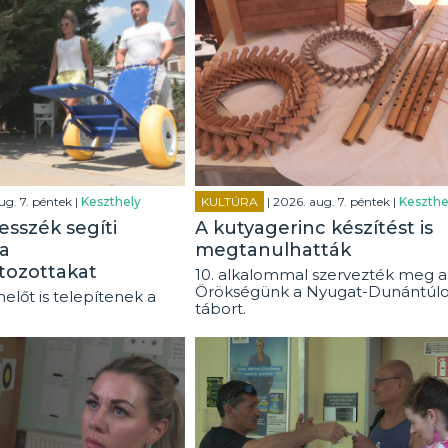
ug. 7. péntek |
Keszthely
KULTÚRA
| 2026. aug. 7. péntek |
Keszthe
esszék segíti
A kutyagerinc készítést is
a
megtanulhatták
tozottakat
10. alkalommal szervezték meg a
Örökségünk a Nyugat-Dunántúl
előt is telepítenek a
tábort.