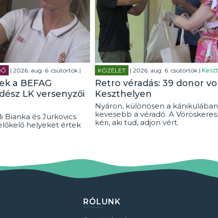
DŐ
| 2026. aug. 6. csütörtök |
KÖZÉLET
| 2026. aug. 6. csütörtök |
Keszt
tek a BEFAG
Retro véradás: 39 donor vo
rdész LK versenyzői
Keszthelyen
Nyáron, különösen a kánikulában
kevesebb a véradó. A Vöröskeresz
i Bianka és Jurkovics
kéri, aki tud, adjon vért.
előkelő helyeket értek
RÓLUNK