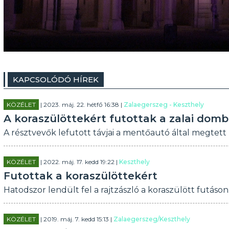
KAPCSOLÓDÓ HÍREK
KÖZÉLET
| 2023. máj. 22. hétfő 16:38 |
Zalaegerszeg - Keszthely
A koraszülöttekért futottak a zalai dom
A résztvevők lefutott távjai a mentőautó által megtett 
KÖZÉLET
| 2022. máj. 17. kedd 19:22 |
Keszthely
Futottak a koraszülöttekért
Hatodszor lendült fel a rajtzászló a koraszülött futáson
KÖZÉLET
| 2019. máj. 7. kedd 15:13 |
Zalaegerszeg/Keszthely