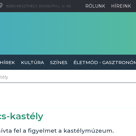
RÓLUNK
HÍREINK
8360 KESZTHELY, KOSSUTH L. U. 45.
 HÍREK
KULTÚRA
SZÍNES
ÉLETMÓD - GASZTRONÓ
stély
cs-kastély
hívta fel a figyelmet a kastélymúzeum.