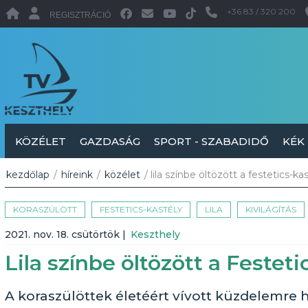
+36 83 / 320 200
REGISZTRÁCIÓ
KÖZÉLET
GAZDASÁG
SPORT - SZABADIDŐ
KÉK
kezdőlap
/
híreink
/
közélet
/ lila színbe öltözött a festetics-ka
KORASZÜLÖTT
FESTETICS-KASTÉLY
LILA
KIVILÁGÍTÁS
2021. nov. 18. csütörtök
|
Keszthely
Lila színbe öltözött a Festeti
A koraszülöttek életéért vívott küzdelemre 