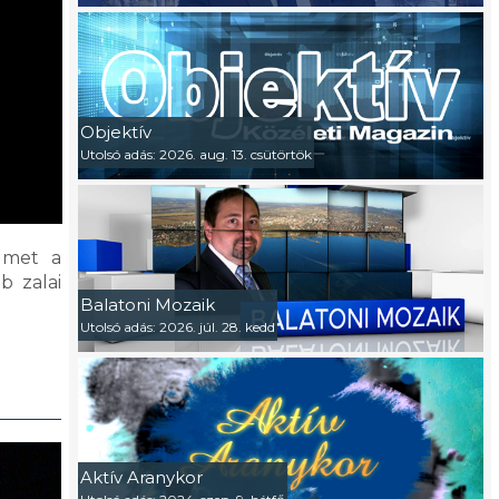
Objektív
Utolsó adás: 2026. aug. 13. csütörtök
elmet a
b zalai
Balatoni Mozaik
Utolsó adás: 2026. júl. 28. kedd
Aktív Aranykor