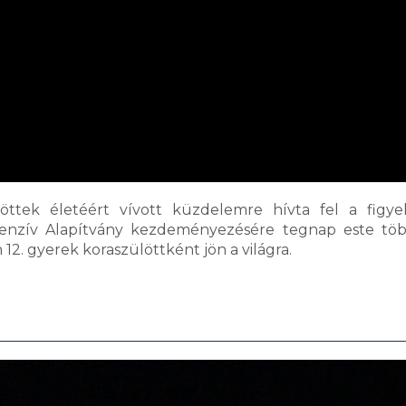
ülöttek életéért vívott küzdelemre hívta fel a figy
nzív Alapítvány kezdeményezésére tegnap este töb
12. gyerek koraszülöttként jön a világra.