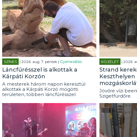
SZÍNES
| 2026. aug. 7. péntek |
Gyenesdiás
KÖZÉLET
| 2026. a
Láncfűrésszel is alkottak a
Strand kerek
Kárpáti Korzón
Keszthelyen 
mozgáskorlá
A mesterek három napon keresztül
alkottak a Kárpáti Korzó mögötti
Jövőre vízi beem
területen, többen láncfűrésszel.
Szigetfürdőre.