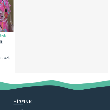
hely
lt
t azt
HÍREINK