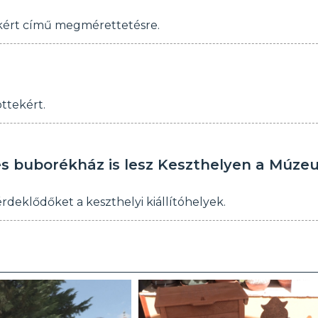
ekért című megmérettetésre.
ttekért.
 és buborékház is lesz Keszthelyen a Múz
deklődőket a keszthelyi kiállítóhelyek.