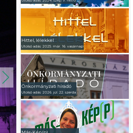
Utolsó adás: 2024. szep. 9. hétfő
Hittel, lélekkel
Utolsó adás: 2025. már. 16. vasárnap
Önkormányzati híradó
Utolsó adás: 2026. júl. 22. szerda
Más-Kép(p)