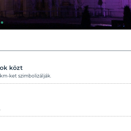
bok közt
km-ket szimbolizálják.
.