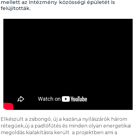
mellett az intézmény közösségi épületét is
felújították.
Elkészült a zsibongó, új a kazán,a nyílászárók három
rétegűek,új a padlófűtés és minden olyan energetikai
megoldás kialakításra került a projektben ami a