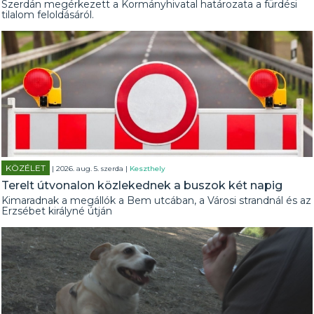
Szerdán megérkezett a Kormányhivatal határozata a fürdési
tilalom feloldásáról.
KÖZÉLET
| 2026. aug. 5. szerda |
Keszthely
Terelt útvonalon közlekednek a buszok két napig
Kimaradnak a megállók a Bem utcában, a Városi strandnál és az
Erzsébet királyné útján