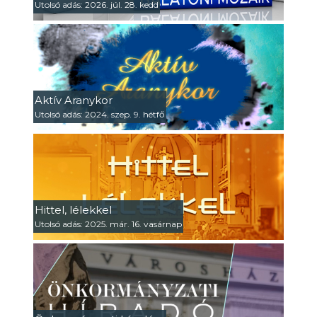
Utolsó adás: 2026. júl. 28. kedd
Aktív Aranykor
Utolsó adás: 2024. szep. 9. hétfő
Hittel, lélekkel
Utolsó adás: 2025. már. 16. vasárnap