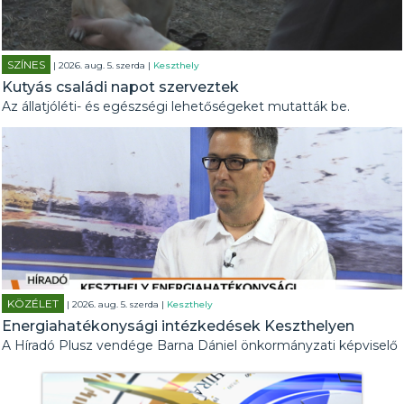
SZÍNES
| 2026. aug. 5. szerda |
Keszthely
Kutyás családi napot szerveztek
Az állatjóléti- és egészségi lehetőségeket mutatták be.
KÖZÉLET
| 2026. aug. 5. szerda |
Keszthely
Energiahatékonysági intézkedések Keszthelyen
A Híradó Plusz vendége Barna Dániel önkormányzati képviselő