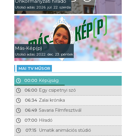
Önkormányzati híradó
Utolsó adás: 2026. júl. 22. szerda
Más-Kép(p)
Utolsó adás: 2022. dec. 23. péntek
MAI TV MŰSOR
00:00
Képújság
06:00
Egy csipetnyi szó
06:34
Zalai krónika
06:49
Savaria Filmfesztivál
07:00
Híradó
07:15
Umatik animációs stúdió