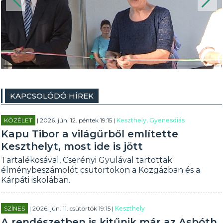
KAPCSOLÓDÓ HÍREK
KÖZÉLET
| 2026. jún. 12. péntek 19:15 |
Keszthely, Gyenesdiás
Kapu Tibor a világűrből említette
Keszthelyt, most ide is jött
Tartalékosával, Cserényi Gyulával tartottak
élménybeszámolót csütörtökön a Közgázban és a
Kárpáti iskolában.
SZÍNES
| 2026. jún. 11. csütörtök 19:15 |
Keszthely
A rendészetben is kitűnik már az Asbóth