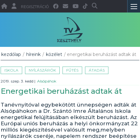
REGISZTRÁCIÓ
kezdőlap
/
híreink
/
közélet
/ energetikai beruházást adtak át
ISKOLA
NYÍLÁSZÁRÓK
FŰTÉS
ÁTADÁS
2019. szep. 3. kedd
|
Alsópáhok
Energetikai beruházást adtak át
Tanévnyitóval egybekötött ünnepségen adták át
Alsópáhokon a Dr. Szántó Imre Általános Iskola
energetikai felújításában elkészült beruházást. Az
Európai uniós beruházás a helyi önkormányzat 22
milliós kiegészítésével valósult meg,melyben
nyílászárók cseréje, napelem rendszer beépítése