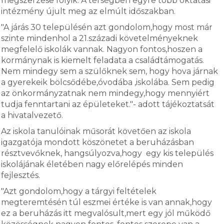
megszerzése folyik. A térségben egyre több oktatási
intézmény újult meg az elmúlt időszakban.
"A járás 30 településén azt gondolom,hogy most már
szinte mindenhol a 21.századi követelményeknek
megfelelő iskolák vannak. Nagyon fontos,hoszen a
kormánynak is kiemelt feladata a családtámogatás.
Nem mindegy sem a szülőknek sem, hogy hova járnak
a gyerekeik bölcsődébe,óvodába ,iskolába. Sem pedig
az önkormányzatnak nem mindegy,hogy mennyiért
tudja fenntartani az épületeket."- adott tájékoztatsát
a hivatalvezető.
Az iskola tanulóinak műsorát követően az iskola
igazgatója mondott köszönetet a beruházásban
résztvevőknek, hangsúlyozva,hogy egy kis település
iskolájának életében nagy előrelépés minden
fejlesztés.
"Azt gondolom,hogy a tárgyi feltételek
megteremtésén túl eszmei értéke is van annak,hogy
ez a beruházás itt megvalósult,mert egy jól működő