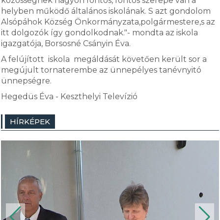
közösségnek nagyon fontos, fontos szerepe van a
helyben működő általános iskolának. S azt gondolom
Alsópáhok Község Önkormányzata,polgármestere,s az
itt dolgozók így gondolkodnak."- mondta az iskola
igazgatója, Borsosné Csányin Éva.
A felújított iskola megáldását követően került sor a
megújult tornaterembe az ünnepélyes tanévnyitó
ünnepségre.
Hegedüs Éva - Keszthelyi Televízió
HÍRKÉPEK