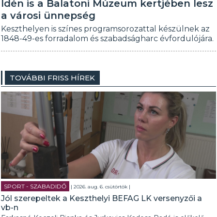
Idén is a Balatoni Múzeum kertjében lesz
a városi ünnepség
Keszthelyen is színes programsorozattal készülnek az
1848-49-es forradalom és szabadságharc évfordulójára.
TOVÁBBI FRISS HÍREK
SPORT - SZABADIDŐ
| 2026. aug. 6. csütörtök |
Jól szerepeltek a Keszthelyi BEFAG LK versenyzői a
vb-n