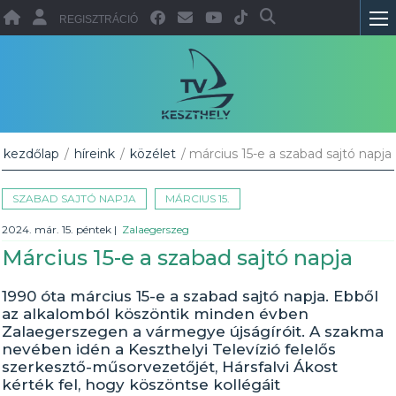
REGISZTRÁCIÓ
kezdőlap
/
híreink
/
közélet
/ március 15-e a szabad sajtó napja
SZABAD SAJTÓ NAPJA
MÁRCIUS 15.
2024. már. 15. péntek
|
Zalaegerszeg
Március 15-e a szabad sajtó napja
1990 óta március 15-e a szabad sajtó napja. Ebből
az alkalomból köszöntik minden évben
Zalaegerszegen a vármegye újságíróit. A szakma
nevében idén a Keszthelyi Televízió felelős
szerkesztő-műsorvezetőjét, Hársfalvi Ákost
kérték fel, hogy köszöntse kollégáit