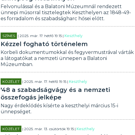
Felvonulással és a Balatoni Múzeumnál rendezett
ünnepi műsorral tisztelegtek Keszthelyen az 1848-49-
es forradalom és szabadságharc hősei előtt.
SZÍNES
| 2025. már. 17. hétfő 19:15 |
Keszthely
Kézzel fogható történelem
Korbeli dokumentumokkal és fegyvermustrával várták
a látogatókat a nemzeti ünnepen a Balatoni
Múzeumban.
KÖZÉLET
| 2025. már. 17. hétfő 19:15 |
Keszthely
'48 a szabadságvágy és a nemzeti
összefogás jelképe
Nagy érdeklődés kísérte a keszthelyi március 15-i
ünnepséget.
KÖZÉLET
| 2025. már. 13. csütörtök 19:15 |
Keszthely