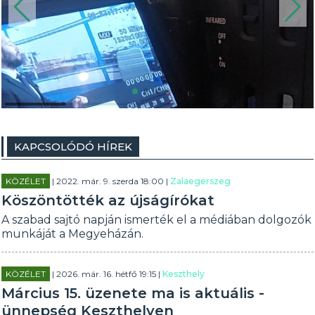
KAPCSOLÓDÓ HÍREK
KÖZÉLET
| 2022. már. 9. szerda 18:00 |
Zalaegerszeg
Köszöntötték az újságírókat
A szabad sajtó napján ismerték el a médiában dolgozók
munkáját a Megyeházán.
KÖZÉLET
| 2026. már. 16. hétfő 19:15 |
Keszthely
Március 15. üzenete ma is aktuális -
ünnepség Keszthelyen