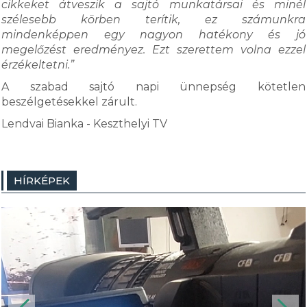
cikkeket átveszik a sajtó munkatársai és minél
szélesebb körben terítik, ez számunkra
mindenképpen egy nagyon hatékony és jó
megelőzést eredményez. Ezt szerettem volna ezzel
érzékeltetni.”
A szabad sajtó napi ünnepség kötetlen
beszélgetésekkel zárult.
Lendvai Bianka - Keszthelyi TV
HÍRKÉPEK