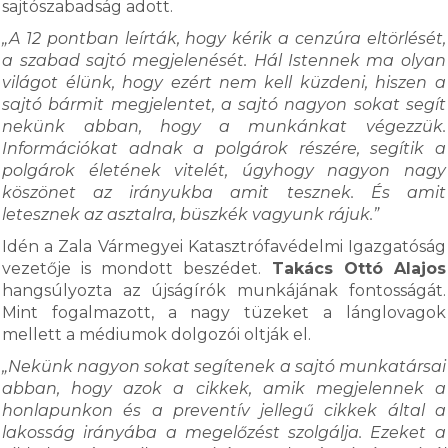
sajtószabadság adott.
„A 12 pontban leírták, hogy kérik a cenzúra eltörlését,
a szabad sajtó megjelenését. Hál Istennek ma olyan
világot élünk, hogy ezért nem kell küzdeni, hiszen a
sajtó bármit megjelentet, a sajtó nagyon sokat segít
nekünk abban, hogy a munkánkat végezzük.
Információkat adnak a polgárok részére, segítik a
polgárok életének vitelét, úgyhogy nagyon nagy
köszönet az irányukba amit tesznek. És amit
letesznek az asztalra, büszkék vagyunk rájuk.”
Idén a Zala Vármegyei Katasztrófavédelmi Igazgatóság
vezetője is mondott beszédet.
Takács Ottó Alajos
hangsúlyozta az újságírók munkájának fontosságát.
Mint fogalmazott, a nagy tüzeket a lánglovagok
mellett a médiumok dolgozói oltják el.
„Nekünk nagyon sokat segítenek a sajtó munkatársai
abban, hogy azok a cikkek, amik megjelennek a
honlapunkon és a preventív jellegű cikkek által a
lakosság irányába a megelőzést szolgálja. Ezeket a