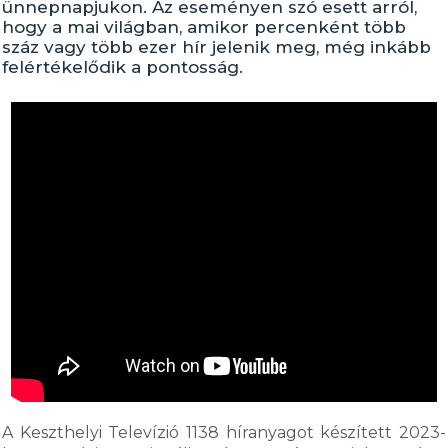
ünnepnapjukon. Az eseményen szó esett arról,
hogy a mai világban, amikor percenként több
száz vagy több ezer hír jelenik meg, még inkább
felértékelődik a pontosság.
A Keszthelyi Televízió 1138 híranyagot készített 2023-