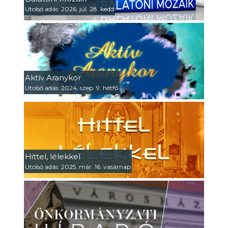
Utolsó adás: 2026. júl. 28. kedd
Aktív Aranykor
Utolsó adás: 2024. szep. 9. hétfő
Hittel, lélekkel
Utolsó adás: 2025. már. 16. vasárnap