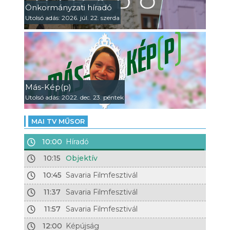
Önkormányzati híradó
Utolsó adás: 2026. júl. 22. szerda
Más-Kép(p)
Utolsó adás: 2022. dec. 23. péntek
MAI TV MŰSOR
10:00
Híradó
10:15
Objektív
10:45
Savaria Filmfesztivál
11:37
Savaria Filmfesztivál
11:57
Savaria Filmfesztivál
12:00
Képújság