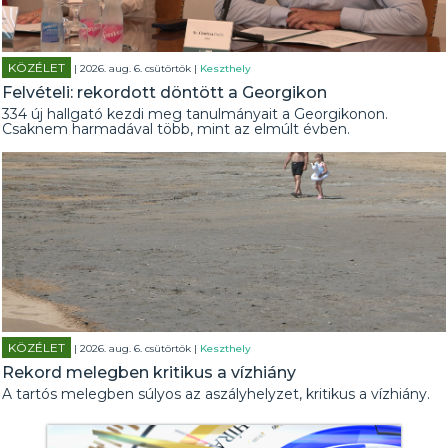
KÖZÉLET
| 2026. aug. 6. csütörtök |
Keszthely
Felvételi: rekordott döntött a Georgikon
334 új hallgató kezdi meg tanulmányait a Georgikonon.
Csaknem harmadával több, mint az elmúlt évben.
KÖZÉLET
| 2026. aug. 6. csütörtök |
Keszthely
Rekord melegben kritikus a vízhiány
A tartós melegben súlyos az aszályhelyzet, kritikus a vízhiány.