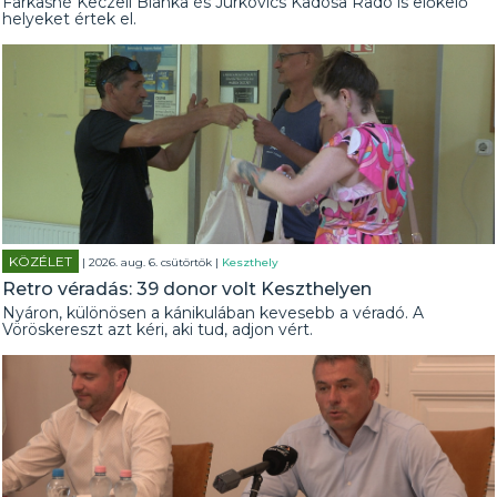
Farkasné Keczeli Bianka és Jurkovics Kadosa Radó is előkelő
helyeket értek el.
KÖZÉLET
| 2026. aug. 6. csütörtök |
Keszthely
Retro véradás: 39 donor volt Keszthelyen
Nyáron, különösen a kánikulában kevesebb a véradó. A
Vöröskereszt azt kéri, aki tud, adjon vért.