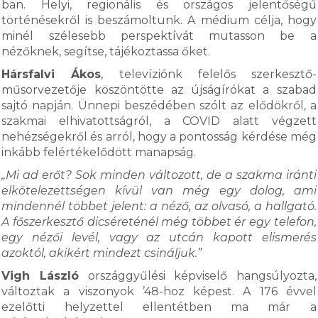
ban. Helyi, regionális és országos jelentőségű
történésekről is beszámoltunk. A médium célja, hogy
minél szélesebb perspektívát mutasson be a
nézőknek, segítse, tájékoztassa őket.
Hársfalvi Ákos
, televíziónk felelős szerkesztő-
műsorvezetője köszöntötte az újságírókat a szabad
sajtó napján. Ünnepi beszédében szólt az elődökről, a
szakmai elhivatottságról, a COVID alatt végzett
nehézségekről és arról, hogy a pontosság kérdése még
inkább felértékelődött manapság.
„Mi ad erőt? Sok minden változott, de a szakma iránti
elkötelezettségen kívül van még egy dolog, ami
mindennél többet jelent: a néző, az olvasó, a hallgató.
A főszerkesztő dicséreténél még többet ér egy telefon,
egy nézői levél, vagy az utcán kapott elismerés
azoktól, akikért mindezt csináljuk.”
Vigh László
országgyűlési képviselő hangsúlyozta,
változtak a viszonyok ’48-hoz képest. A 176 évvel
ezelőtti helyzettel ellentétben ma már a