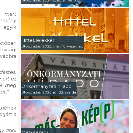
Utolsó adás: 2024. szep. 9. hétfő
, mert
ütemény
l egyik
Hittel, lélekkel
któberi
Utolsó adás: 2025. már. 16. vasárnap
nysági
ovábbra
festés.
mert ez
ól meg
Önkormányzati híradó
kat.”
-
Utolsó adás: 2026. júl. 22. szerda
etnének
ogást a
gy ahol
Más-Kép(p)