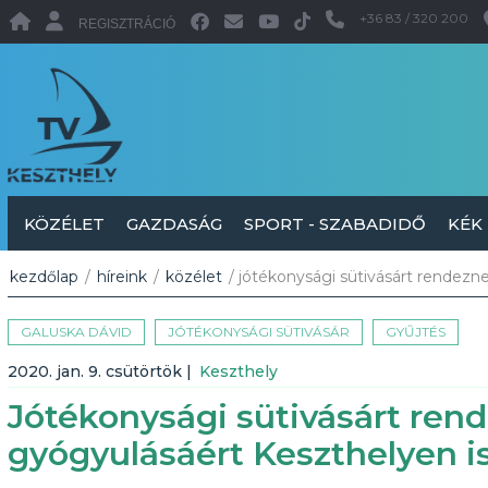
+36 83 / 320 200
REGISZTRÁCIÓ
KÖZÉLET
GAZDASÁG
SPORT - SZABADIDŐ
KÉK
kezdőlap
/
híreink
/
közélet
/ jótékonysági sütivásárt rendezn
GALUSKA DÁVID
JÓTÉKONYSÁGI SÜTIVÁSÁR
GYŰJTÉS
2020. jan. 9. csütörtök
|
Keszthely
Jótékonysági sütivásárt ren
gyógyulásáért Keszthelyen i