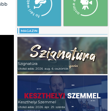
űbb
MAGAZIN
Szignatúra
Utolsó adás: 2026. aug. 6. csütörtök
Keszthelyi Szemmel
Utolsó adás: 2026. ápr. 29. szerda