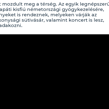
t mozdult meg a térség. Az egyik legnépszer
aapáti kisfiú németországi gyógykezelésére,
yeket is rendeznek, melyeken várják az
ysági sütivásár, valamint koncert is lesz,
adakozni.