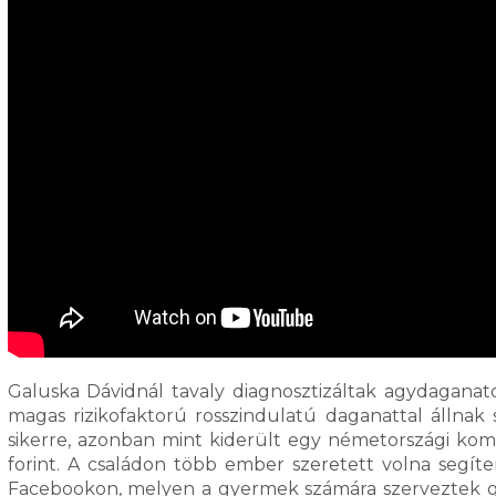
Galuska Dávidnál tavaly diagnosztizáltak agydaganat
magas rizikofaktorú rosszindulatú daganattal állna
sikerre, azonban mint kiderült egy németországi kompl
forint. A családon több ember szeretett volna segíte
Facebookon, melyen a gyermek számára szerveztek gy