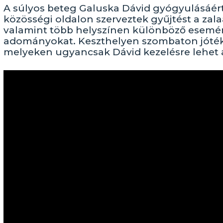
A súlyos beteg Galuska Dávid gyógyulásáér
közösségi oldalon szerveztek gyűjtést a zal
valamint több helyszínen különböző esemén
adományokat. Keszthelyen szombaton jótékon
melyeken ugyancsak Dávid kezelésre lehet 