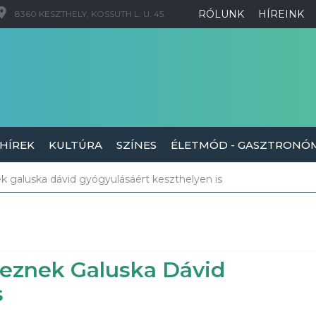
RÓLUNK
HÍREINK
8360 KESZTHELY, KOSSUTH L. U. 45.
 HÍREK
KULTÚRA
SZÍNES
ÉLETMÓD - GASZTRONÓ
ek galuska dávid gyógyulásáért keszthelyen is
deznek Galuska Dávid
s