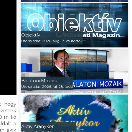
Objektív
Utolsó adás: 2026. aug. 13. csütörtök
Balatoni Mozaik
Utolsó adás: 2026. júl. 28. kedd
t, hogy
ezettek
 millió
ldalt a
Aktív Aranykor
n, akik