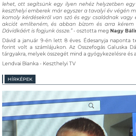
lehet, ott segítsünk egy ilyen nehéz helyzetben e
keszthelyi emberek már egyszer a tavalyi év végén
komoly kérdésekről van szó és egy családnak vagy egy
akciót említeném, és abban bízom és arra kérem 
Dávidkáért is fogjunk össze.”
- osztotta meg
Nagy Báli
Dávid a január 9-én lett 8 éves. Édesanyja naponta te
forint volt a számlájukon. Az Összefogás Galuska Dáv
tárgyakra, melyek összegét mind a gyógykezelésre és az
Lendvai Bianka - Keszthelyi TV
HÍRKÉPEK