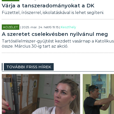
Várja a tanszeradományokat a DK
Füzettel, írószerrel, iskolatáskával is lehet segíteni.
KÖZÉLET
| 2025. már. 24. hétfő 19:15 |
Keszthely
A szeretet cselekvésben nyilvánul meg
Tartósélelmiszer-gyűjtést kezdett vasárnap a Katolikus
össze. Március 30-ig tart az akció.
TOVÁBBI FRISS HÍREK