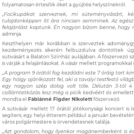
folyamatosan értesítik őket a gyűjtési helyszínekről.
„Focikupákat szerveznek, mi süteményvásárt, k
tulajdonképpen itt ára nincsen semminek. Az egész
felajánlást kaptunk. Én nagyon bízom benne, hogy m
adminja.
Keszthelyen már korábban is szerveztek adománygyű
kezdeményezés sikerén felbuzdulva döntöttek úgy
sütivásárt a Balaton Színház aulájában. A főszervező 
is várják a felajánlásokat. A vásár mellett programokkal 
„A program 9 órától fog kezdődni este 7 óráig tart ki
Egy hölgy ajánlkozott fel, aki a tavalyi testfestő v
egy nagyon szép dolog volt tőle. Délután 3-tól 
csillámtetkózás lesz még a picik kedvéért és emellett
mondta el
Fábiánné Figder Nikolett
főszervező.
A sütivásár mellett 17 órától jótékonysági koncert i
segíteni, egy helyi étterem például a januári bevétel
város polgármestere is örvendetesnek találja.
„Azt gondolom, hogy ilyenkor magánemberként is és