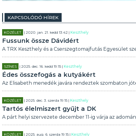
KAPCSOLÓDÓ HÍREK
KÖZÉLET
| 2020. jan. 21. kedd 13:42 |
Keszthely
Fussunk össze Dávidért
A TRX Keszthely és a Cserszegtomajfutás Egyesület sze
SZÍNES
| 2025. dec. 16. kedd 19:15 |
Keszthely
Édes összefogás a kutyákért
Az Elisabeth menedék javára rendeztek szombaton jóték
KÖZÉLET
| 2025. dec. 3. szerda 19:15 |
Keszthely
Tartós élelmiszert gyűjt a DK
A párt helyi szervezete december 11-ig várja az adomán
KÖZÉLET
| 2025. aug. 6. szerda 19:15 |
Keszthely