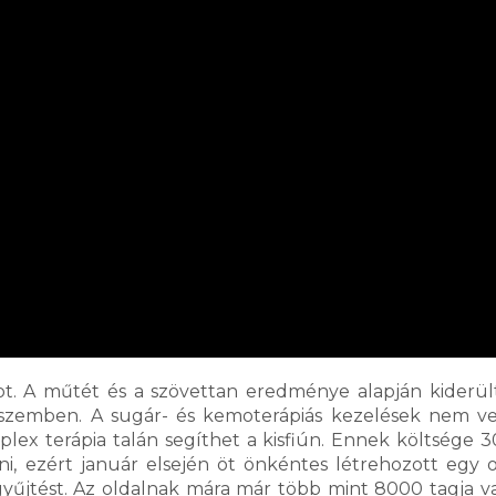
ot. A műtét és a szövettan eredménye alapján kiderül
k szemben. A sugár- és kemoterápiás kezelések nem v
ex terápia talán segíthet a kisfiún. Ennek költsége 30
ni, ezért január elsején öt önkéntes létrehozott egy o
űjtést. Az oldalnak mára már több mint 8000 tagja va