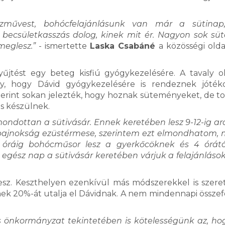
ézművest, bohócfelajánlásunk van már a sütinap
 becsületkasszás dolog, kinek mit ér. Nagyon sok s
eglesz.”
- ismertette
Laska Csabáné
a közösségi olda
jtést egy beteg kisfiú gyógykezelésére. A tavaly o
, hogy Dávid gyógykezelésére is rendeznek jótéko
szerint sokan jelezték, hogy hoznak süteményeket, de t
is készülnek.
mondottan a sütivásár. Ennek keretében lesz 9-12-ig arc
ilágbajnokság ezüstérmese, szerintem ezt elmondhatom, 
4 óráig bohócműsor lesz a gyerkőcöknek és 4 órát
 egész nap a sütivásár keretében várjuk a felajánláso
s lesz. Keszthelyen ezenkívül más módszerekkel is szer
ének 20%-át utalja el Dávidnak. A nem mindennapi összef
 önkormányzat tekintetében is kötelességünk az, ho