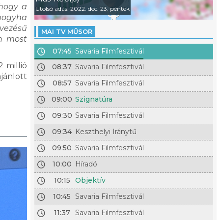
 hogy a
Utolsó adás: 2022. dec. 23. péntek
 hogyha
evezésű
MAI TV MŰSOR
n most
07:45
Savaria Filmfesztivál
 millió
08:37
Savaria Filmfesztivál
jánlott
08:57
Savaria Filmfesztivál
l.
09:00
Szignatúra
09:30
Savaria Filmfesztivál
09:34
Keszthelyi Iránytű
09:50
Savaria Filmfesztivál
10:00
Híradó
10:15
Objektív
10:45
Savaria Filmfesztivál
11:37
Savaria Filmfesztivál