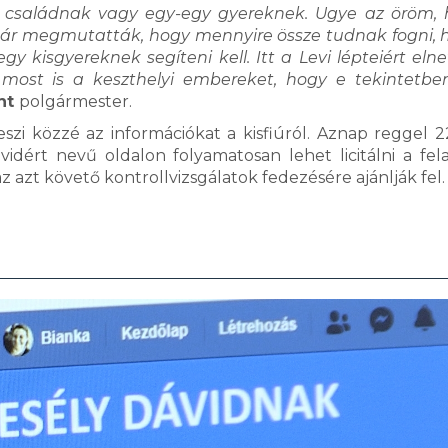
gy családnak vagy egy-egy gyereknek. Ugye az öröm,
 már megmutatták, hogy mennyire össze tudnak fogni,
 kisgyereknek segíteni kell. Itt a Levi lépteiért eln
most is a keszthelyi embereket, hogy e tekintetbe
nt
polgármester.
szi közzé az információkat a kisfiúról. Aznap reggel 22
idért nevű oldalon folyamatosan lehet licitálni a fela
 azt követő kontrollvizsgálatok fedezésére ajánlják fe