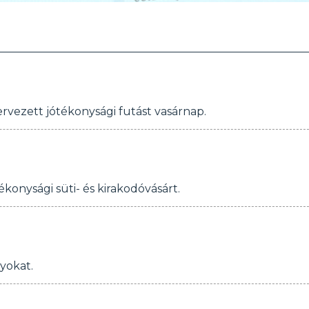
rvezett jótékonysági futást vasárnap.
onysági süti- és kirakodóvásárt.
yokat.