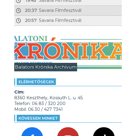
19:45
Savaria Filmfesztivál
20:37
Savaria Filmfesztivál
20:57
Savaria Filmfesztivál
Balatoni Krónika Archívum
ELÉRHETŐSÉGEK
Cím:
8360 Keszthely, Kossuth L. u. 45.
Telefon: 06 83 / 320 200
Mobil: 06 30 / 427 7341
KÖVESSEN MINKET