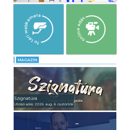
MAGAZIN
Szignatúra
Utolsó adás: 2026. aug. 6. csütörtök