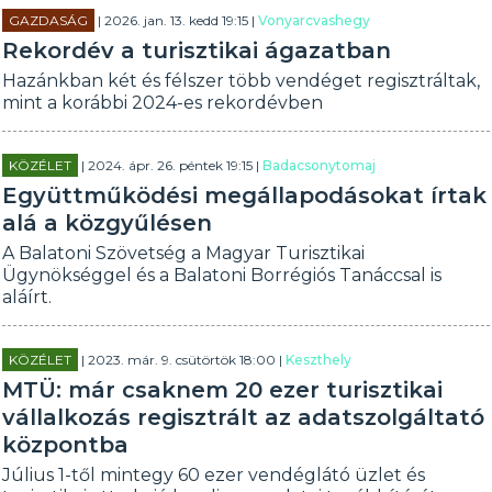
GAZDASÁG
| 2026. jan. 13. kedd 19:15 |
Vonyarcvashegy
Rekordév a turisztikai ágazatban
Hazánkban két és félszer több vendéget regisztráltak,
mint a korábbi 2024-es rekordévben
KÖZÉLET
| 2024. ápr. 26. péntek 19:15 |
Badacsonytomaj
Együttműködési megállapodásokat írtak
alá a közgyűlésen
A Balatoni Szövetség a Magyar Turisztikai
Ügynökséggel és a Balatoni Borrégiós Tanáccsal is
aláírt.
KÖZÉLET
| 2023. már. 9. csütörtök 18:00 |
Keszthely
MTÜ: már csaknem 20 ezer turisztikai
vállalkozás regisztrált az adatszolgáltató
központba
Július 1-től mintegy 60 ezer vendéglátó üzlet és