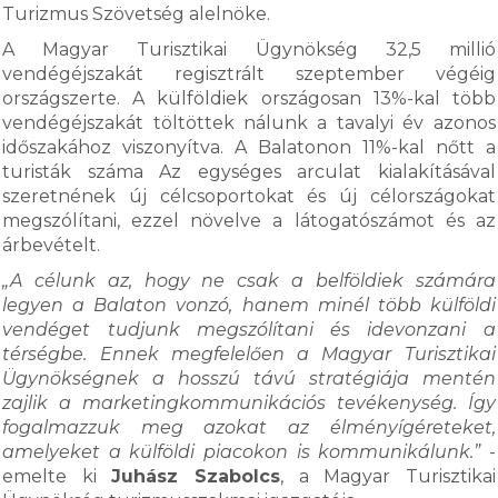
Turizmus Szövetség alelnöke.
A Magyar Turisztikai Ügynökség 32,5 millió
vendégéjszakát regisztrált szeptember végéig
országszerte. A külföldiek országosan 13%-kal több
vendégéjszakát töltöttek nálunk a tavalyi év azonos
időszakához viszonyítva. A Balatonon 11%-kal nőtt a
turisták száma Az egységes arculat kialakításával
szeretnének új célcsoportokat és új célországokat
megszólítani, ezzel növelve a látogatószámot és az
árbevételt.
„A célunk az, hogy ne csak a belföldiek számára
legyen a Balaton vonzó, hanem minél több külföldi
vendéget tudjunk megszólítani és idevonzani a
térségbe. Ennek megfelelően a Magyar Turisztikai
Ügynökségnek a hosszú távú stratégiája mentén
zajlik a marketingkommunikációs tevékenység. Így
fogalmazzuk meg azokat az élményígéreteket,
amelyeket a külföldi piacokon is kommunikálunk.”
-
emelte ki
Juhász Szabolcs
, a Magyar Turisztikai