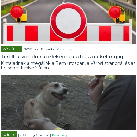
KÖZÉLET
| 2026. aug. 5. szerda |
Keszthely
Terelt útvonalon közlekednek a buszok két napig
Kimaradnak a megállók a Bem utcában, a Városi strandnál és az
Erzsébet királyné útján
SZÍNES
| 2026. aug. 5. szerda |
Keszthely