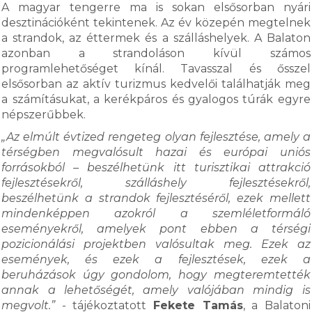
A magyar tengerre ma is sokan elsősorban nyári
desztinációként tekintenek. Az év közepén megtelnek
a strandok, az éttermek és a szálláshelyek. A Balaton
azonban a strandoláson kívül számos
programlehetőséget kínál. Tavasszal és ősszel
elsősorban az aktív turizmus kedvelői találhatják meg
a számításukat, a kerékpáros és gyalogos túrák egyre
népszerűbbek.
„Az elmúlt évtized rengeteg olyan fejlesztése, amely a
térségben megvalósult hazai és európai uniós
forrásokból – beszélhetünk itt turisztikai attrakció
fejlesztésekről, szálláshely fejlesztésekről,
beszélhetünk a strandok fejlesztéséről, ezek mellett
mindenképpen azokról a szemléletformáló
eseményekről, amelyek pont ebben a térségi
pozicionálási projektben valósultak meg. Ezek az
események, és ezek a fejlesztések, ezek a
beruházások úgy gondolom, hogy megteremtették
annak a lehetőségét, amely valójában mindig is
megvolt.”
- tájékoztatott
Fekete Tamás
, a Balatoni