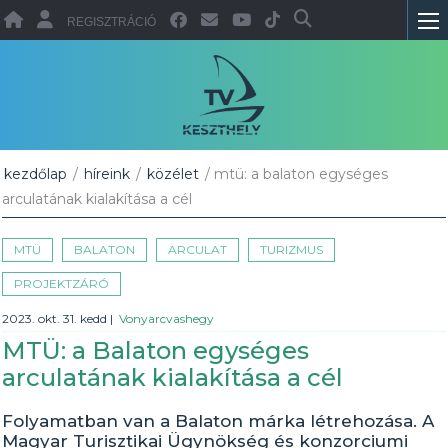
REGISZTRÁCIÓ
kezdőlap
/
híreink
/
közélet
/ mtü: a balaton egységes
arculatának kialakítása a cél
MTÜ
BALATON
ARCULAT
TURIZMUS
PROJEKTZÁRÓ
2023. okt. 31. kedd
|
Vonyarcvashegy
MTÜ: a Balaton egységes
arculatának kialakítása a cél
Folyamatban van a Balaton márka létrehozása. A
Magyar Turisztikai Ügynökség és konzorciumi