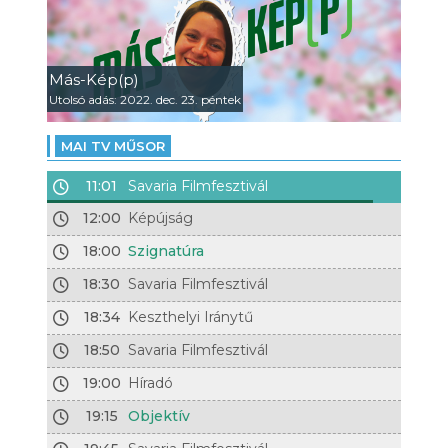
Más-Kép(p)
Utolsó adás: 2022. dec. 23. péntek
MAI TV MŰSOR
11:01
Savaria Filmfesztivál
12:00
Képújság
18:00
Szignatúra
18:30
Savaria Filmfesztivál
18:34
Keszthelyi Iránytű
18:50
Savaria Filmfesztivál
19:00
Híradó
19:15
Objektív