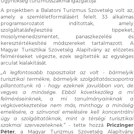
Ügynökség turizmusszakmai igazgatója.
A projektben a Balatoni Turizmus Szövetség volt az,
amely a szemléletformálásért felelt. 33 alkalmas
programsorozatot indítottak, amely
szolgáltatásfejlesztési tippeket,
mosolymenedzsmentet, panaszkezelési és
keresztértékesítési módszereket tartalmazott. A
Magyar Turisztikai Szövetség Alapítvány az előzetes
felméréseket végezte, ezek segítették az egységes
arculat kialakítását.
„A legfontosabb tapasztalat az volt - bármelyik
turisztikai termékre, bármelyik szolgáltatáscsoportra
pillantottunk rá - hogy ezeknek javulóban van, de
vegyes a minősége. Ebből következőleg a mi
felméréseinknek, a mi tanulmányainknak a
végkövetkeztetése nem más, minthogy a minőség
emelésére, a színvonal emelésére kell koncentrálni
úgy a szolgáltatóknak, mint a térségi turisztikai
szakmai szervezeteknek.”
- tette hozzá
Priczinger
Péter
, a Magyar Turizmus Szövetség Alapítvány