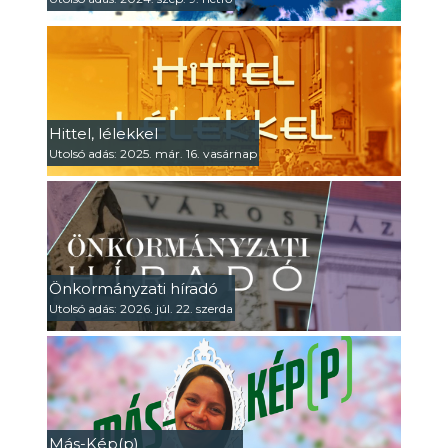
Hittel, lélekkel
Utolsó adás: 2025. már. 16. vasárnap
Önkormányzati híradó
Utolsó adás: 2026. júl. 22. szerda
Más-Kép(p)