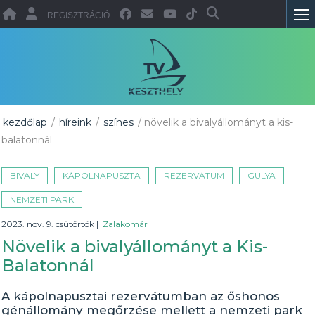
REGISZTRÁCIÓ
kezdőlap
/
híreink
/
színes
/ növelik a bivalyállományt a kis-
balatonnál
BIVALY
KÁPOLNAPUSZTA
REZERVÁTUM
GULYA
NEMZETI PARK
2023. nov. 9. csütörtök
|
Zalakomár
Növelik a bivalyállományt a Kis-
Balatonnál
A kápolnapusztai rezervátumban az őshonos
génállomány megőrzése mellett a nemzeti park