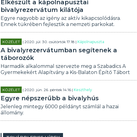
Elkészült a kápolnapusztai
bivalyrezervátum kilátója
Egyre nagyobb az igény az aktív kikapcsolódásra.
Ennek tükrében fejlesztik a nemzeti parkokat.
KÖZÉLET
| 2020. júl. 30. csütörtök 17:18 |
Kápolnapuszta
A bivalyrezervátumban segítenek a
táborozók
Harmadik alkalommal szervezte meg a Szabadics A
Gyermekekért Alapítvány a Kis-Balaton Építő Tábort
KÖZÉLET
| 2020. jún. 26. péntek 14:16 |
Keszthely
Egyre népszerűbb a bivalyhús
Jelenleg mintegy 6000 példányt számlál a hazai
állomány.