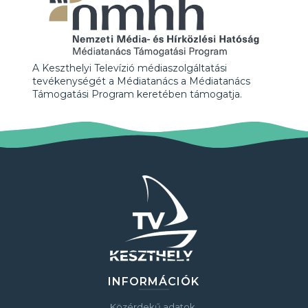
A Keszthelyi Televízió médiaszolgáltatási
tevékenységét a Médiatanács a Médiatanács
Támogatási Program keretében támogatja.
INFORMÁCIÓK
Közérdekű adatok