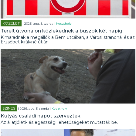
KÖZÉLET
| 2026. aug. 5. szerda |
Keszthely
Terelt útvonalon közlekednek a buszok két napig
Kimaradnak a megállók a Bem utcában, a Városi strandnál és az
Erzsébet királyné útján
SZÍNES
| 2026. aug. 5. szerda |
Keszthely
Kutyás családi napot szerveztek
Az állatjóléti- és egészségi lehetőségeket mutatták be.