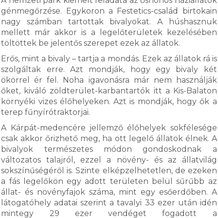
A nemzeti park kiemelt feladata az őshonos háziállatok
génmegőrzése. Egykoron a Festetics-család birtokain
nagy számban tartottak bivalyokat. A húshasznuk
mellett már akkor is a legelőterületek kezelésében
töltöttek be jelentős szerepet ezek az állatok.
Erős, mint a bivaly – tartja a mondás. Ezek az állatok rá is
szolgáltak erre. Azt mondják, hogy egy bivaly két
ökörrel ér fel. Noha igavonásra már nem használják
őket, kiváló zöldterület-karbantartók itt a Kis-Balaton
környéki vizes élőhelyeken. Azt is mondják, hogy ők a
terep fűnyírótraktorjai.
A Kárpát-medencére jellemző élőhelyek sokfélesége
csak akkor őrizhető meg, ha ott legelő állatok élnek. A
bivalyok természetes módon gondoskodnak a
változatos talajról, ezzel a növény- és az állatvilág
sokszínűségéről is. Szinte elképzelhetetlen, de ezeken
a fás legelőkön egy adott területen belül sűrűbb az
állat- és növényfajok száma, mint egy esőerdőben. A
látogatóhely adatai szerint a tavalyi 33 ezer után idén
mintegy 29 ezer vendéget fogadott a