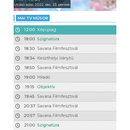
Utolsó adás: 2022. dec. 23. péntek
MAI TV MŰSOR
12:00
Képújság
18:00
Szignatúra
18:30
Savaria Filmfesztivál
18:34
Keszthelyi Iránytű
18:50
Savaria Filmfesztivál
19:00
Híradó
19:15
Objektív
19:45
Savaria Filmfesztivál
20:37
Savaria Filmfesztivál
20:57
Savaria Filmfesztivál
21:00
Szignatúra