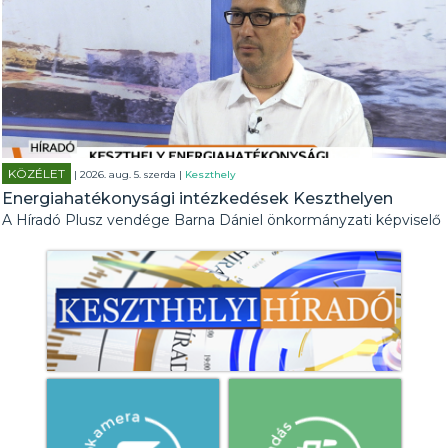
KÖZÉLET
| 2026. aug. 5. szerda |
Keszthely
Energiahatékonysági intézkedések Keszthelyen
A Híradó Plusz vendége Barna Dániel önkormányzati képviselő