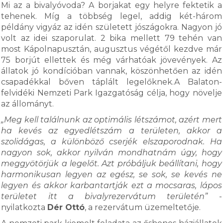
Mi az a bivalyóvoda? A borjakat egy helyre fektetik a
tehenek. Míg a többség legel, addig két-három
példány vigyáz az idén született jószágokra. Nagyon jó
volt az idei szaporulat. 2 bika mellett 79 tehén van
most Kápolnapusztán, augusztus végétől kezdve már
75 borjút ellettek és még várhatóak jövevények. Az
állatok jó kondícióban vannak, köszönhetően az idén
csapadékkal bőven táplált legelőknek.A Balaton-
felvidéki Nemzeti Park Igazgatóság célja, hogy növelje
az állományt.
„Meg kell találnunk az optimális létszámot, azért mert
ha kevés az egyedlétszám a területen, akkor a
szolidágas, a különböző cserjék elszaporodnak. Ha
nagyon sok, akkor nyilván mondhatnám úgy, hogy
meggyötörjük a legelőt. Azt próbáljuk beállítani, hogy
harmonikusan legyen az egész, se sok, se kevés ne
legyen és akkor karbantartják ezt a mocsaras, lápos
területet itt a bivalyrezervátum területén”
-
nyilatkozta
Dér Ottó
, a rezervátum üzemeltetője.