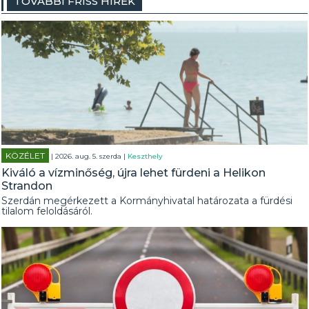
TOVÁBBI FRISS HÍREK
KÖZÉLET
| 2026. aug. 5. szerda |
Keszthely
Kiváló a vízminőség, újra lehet fürdeni a Helikon
Strandon
Szerdán megérkezett a Kormányhivatal határozata a fürdési
tilalom feloldásáról.