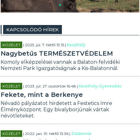
KAPCSOLÓDÓ HÍREK
KÖZÉLET
| 2025. júl. 7. hétfő 19:15 |
Keszthely
Nagybetűs TERMÉSZETVÉDELEM
Komoly elképzelései vannak a Balaton-felvidéki
Nemzeti Park Igazgatóságnak a Kis-Balatonnál.
KÖZÉLET
| 2023. júl. 27. csütörtök 16:48 |
Keszthely-Gyenesdiás
Fekete, mint a Berkenye
Névadó pályázatot hirdetett a Festetics Imre
Élményközpont. Egy bivalyborjúnak vártak
névötleteket.
KÖZÉLET
| 2022. jan. 31. hétfő 13:36 |
Zalakomár