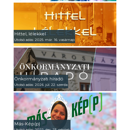
Hittel, lélekkel
Utolsó adás: 2025. már. 16. vasárnap
Önkormányzati híradó
Utolsó adás: 2026. júl. 22. szerda
Más-Kép(p)
Utolsó adás: 2022. dec. 23. péntek