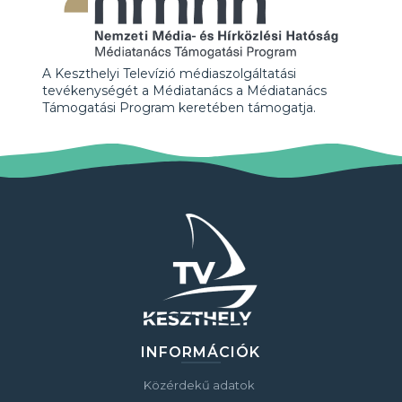
A Keszthelyi Televízió médiaszolgáltatási
tevékenységét a Médiatanács a Médiatanács
Támogatási Program keretében támogatja.
INFORMÁCIÓK
Közérdekű adatok