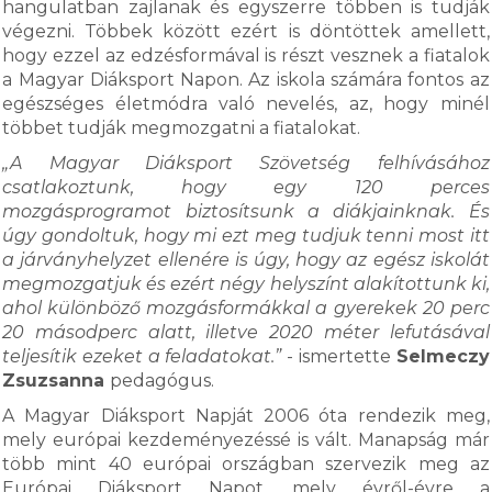
hangulatban zajlanak és egyszerre többen is tudják
végezni. Többek között ezért is döntöttek amellett,
hogy ezzel az edzésformával is részt vesznek a fiatalok
a Magyar Diáksport Napon. Az iskola számára fontos az
egészséges életmódra való nevelés, az, hogy minél
többet tudják megmozgatni a fiatalokat.
„A Magyar Diáksport Szövetség felhívásához
csatlakoztunk, hogy egy 120 perces
mozgásprogramot biztosítsunk a diákjainknak. És
úgy gondoltuk, hogy mi ezt meg tudjuk tenni most itt
a járványhelyzet ellenére is úgy, hogy az egész iskolát
megmozgatjuk és ezért négy helyszínt alakítottunk ki,
ahol különböző mozgásformákkal a gyerekek 20 perc
20 másodperc alatt, illetve 2020 méter lefutásával
teljesítik ezeket a feladatokat.”
- ismertette
Selmeczy
Zsuzsanna
pedagógus.
A Magyar Diáksport Napját 2006 óta rendezik meg,
mely európai kezdeményezéssé is vált. Manapság már
több mint 40 európai országban szervezik meg az
Európai Diáksport Napot, mely évről-évre a