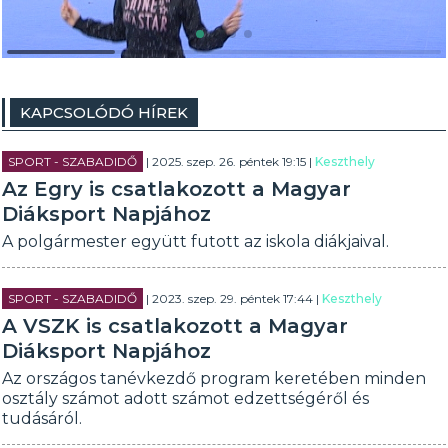
KAPCSOLÓDÓ HÍREK
SPORT - SZABADIDŐ
| 2025. szep. 26. péntek 19:15 |
Keszthely
Az Egry is csatlakozott a Magyar
Diáksport Napjához
A polgármester együtt futott az iskola diákjaival.
SPORT - SZABADIDŐ
| 2023. szep. 29. péntek 17:44 |
Keszthely
A VSZK is csatlakozott a Magyar
Diáksport Napjához
Az országos tanévkezdő program keretében minden
osztály számot adott számot edzettségéről és
tudásáról.