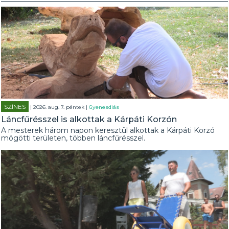
SZÍNES
| 2026. aug. 7. péntek |
Gyenesdiás
Láncfűrésszel is alkottak a Kárpáti Korzón
A mesterek három napon keresztül alkottak a Kárpáti Korzó
mögötti területen, többen láncfűrésszel.