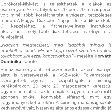
Ugrókötél-kihívást is teljesíthettek a diákok az
eseményen. Az osztályoknak 20 perc 20 másodperce
volt minél több kötéláthajtást elvégezni, tetszőleges
módon. A Magyar Diáksport Nap jól illeszkedik az iskola
új képzéséhez, a fittness-wellness instruktor
oktatáshoz, mely több diák tetszését is elnyerte a
felvételinél.
„Nagyon megtetszett, meg igazából mindig is
érdekelt a sport. Mindenképp azzal szeretem volna
továbbtanulni ezzel kapcsolatban.”
- mesélte
Horváth
Dominika
tanuló.
Bár az esemény alatt többször eredt el az eső, esernyő
alatt is versenyeztek a VSZK-sok. Folyamatosan
cserélgették egymást a csapattagok a spinning
kerékpárokon. 20 perc 20 másodpercen keresztül
ugyanis nem állhattak le a biciklik, a gyors tempó miatt
azonban sokkal könnyebb elfáradni, mint egy
hagyományos kétkerekűn. A spinning manapság sokak
kedvencévé vált, hiszen az általános edzések mindig jó