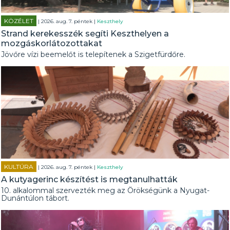
KÖZÉLET
| 2026. aug. 7. péntek |
Keszthely
Strand kerekesszék segíti Keszthelyen a
mozgáskorlátozottakat
Jövőre vízi beemelőt is telepítenek a Szigetfürdőre.
KULTÚRA
| 2026. aug. 7. péntek |
Keszthely
A kutyagerinc készítést is megtanulhatták
10. alkalommal szervezték meg az Örökségünk a Nyugat-
Dunántúlon tábort.