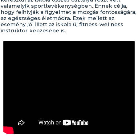
valamelyik sporttevékenységben. Ennek célja,
hogy felhívják a figyelmet a mozgás fontosságára,
az egészséges életmódra. Ezek mellett az
esemény jól illett az iskola új fitness-wellness
instruktor képzésébe is.