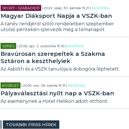
SPORT - SZABADIDŐ
| 2022. szep. 30. péntek 15:21 |
Keszthely
Magyar Diáksport Napja a VSZK-ban
A tanév rendjéről szóló rendeletben szeptember
utolsó péntekén szervezik meg a témanapot.
SZÍNES
| 2026. ápr. 2. csütörtök 19:15 |
Keszthely
Bravúrosan szerepeltek a Szakma
Sztáron a keszthelyiek
Az Asbóth és a VSZK tanulója is dobogóra léphetett.
KÖZÉLET
| 2025. nov. 26. szerda 19:15 |
Keszthely
Pályaválasztási nyílt nap a VSZK-ban
Az eseménynek a Hotel Helikon adott otthont.
TOVÁBBI FRISS HÍREK