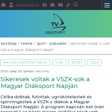
REGISZTRÁCIÓ
kezdőlap
/
híreink
/
sport - szabadidő
/ sikeresek voltak a vszk-
sok a magyar diáksport napján
MAGYAR DIÁKSPORT NAPJA
VSZK
SPORT
2020
2020. szep. 30. szerda
|
Keszthely
Sikeresek voltak a VSZK-sok a
Magyar Diáksport Napján
Célba dobtak, futottak, ugróköteleztek és
spinningeztek a VSZK-s diákok a Magyar
Diáksport Napján. A program kapcsán két órán
keresztül az iskola összes osztálya részt vett