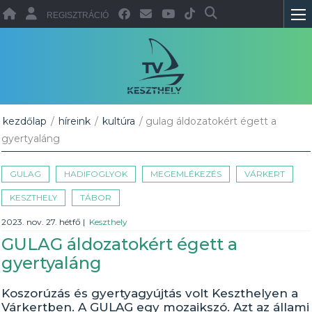
REGISZTRÁCIÓ
kezdőlap
/
híreink
/
kultúra
/ gulag áldozatokért égett a
gyertyaláng
GULAG
HADIFOGLYOK
MEGEMLÉKEZÉS
VÁRKERT
KESZTHELY
TÁBOR
2023. nov. 27. hétfő
|
Keszthely
GULAG áldozatokért égett a
gyertyaláng
Koszorúzás és gyertyagyújtás volt Keszthelyen a
Várkertben. A GULAG egy mozaikszó. Azt az állami