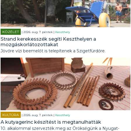
KÖZÉLET
| 2026. aug. 7. péntek |
Keszthely
Strand kerekesszék segíti Keszthelyen a
mozgáskorlátozottakat
Jövőre vízi beemelőt is telepítenek a Szigetfürdőre.
KULTÚRA
| 2026. aug. 7. péntek |
Keszthely
A kutyagerinc készítést is megtanulhatták
10. alkalommal szervezték meg az Örökségünk a Nyugat-