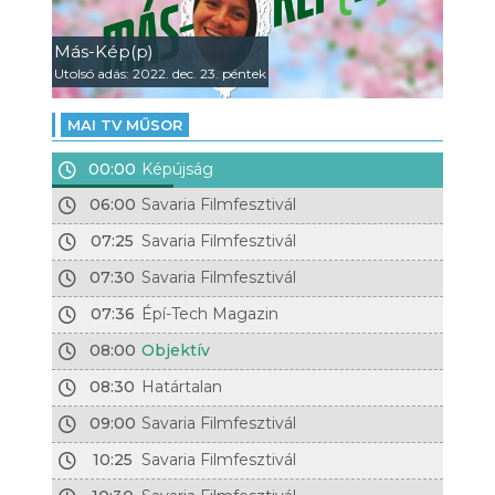
Más-Kép(p)
Utolsó adás: 2022. dec. 23. péntek
MAI TV MŰSOR
00:00
Képújság
06:00
Savaria Filmfesztivál
07:25
Savaria Filmfesztivál
07:30
Savaria Filmfesztivál
07:36
Épí-Tech Magazin
08:00
Objektív
08:30
Határtalan
09:00
Savaria Filmfesztivál
10:25
Savaria Filmfesztivál