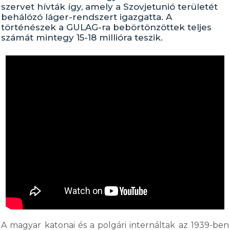
szervet hívták így, amely a Szovjetunió területét
behálózó láger-rendszert igazgatta. A
történészek a GULAG-ra bebörtönzöttek teljes
számát mintegy 15-18 millióra teszik.
A magyar katonai és a polgári internáltak az 1939-ben