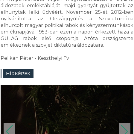
áldozatok emléktábláját, majd gyertyát gyújtottak az
elhunytak lelki üdvéért. November 25-ét 2012-ben
nyilvánította az Országgyűlés a Szovjetunióba
elhurcolt magyar politikai rabok és kényszermunkások
emléknapjává. 1953-ban ezen a napon érkezett haza a
GULAG rabok első csoportja. Azóta országszerte
emlékeznek a szovjet diktatúra áldozataira.
Pelikán Péter - Keszthelyi Tv
HÍRKÉPEK