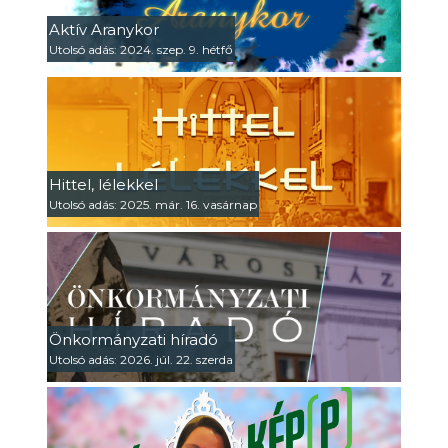
Aktív Aranykor
Utolsó adás: 2024. szep. 9. hétfő
Hittel, lélekkel
Utolsó adás: 2025. már. 16. vasárnap
Önkormányzati híradó
Utolsó adás: 2026. júl. 22. szerda