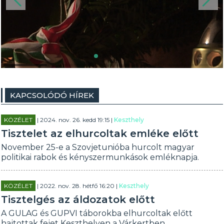
KAPCSOLÓDÓ HÍREK
KÖZÉLET
| 2024. nov. 26. kedd 19:15 |
Keszthely
Tisztelet az elhurcoltak emléke előtt
November 25-e a Szovjetunióba hurcolt magyar
politikai rabok és kényszermunkások emléknapja.
KÖZÉLET
| 2022. nov. 28. hétfő 16:20 |
Keszthely
Tisztelgés az áldozatok előtt
A GULAG és GUPVI táborokba elhurcoltak előtt
hajtottak fejet Keszthelyen a Várkertben.