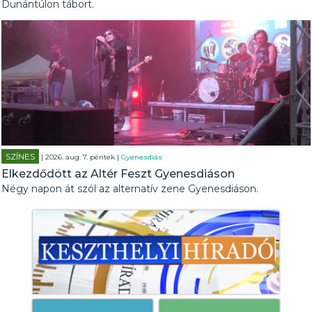
Dunántúlon tábort.
SZÍNES
| 2026. aug. 7. péntek |
Gyenesdiás
Elkezdődött az Altér Feszt Gyenesdiáson
Négy napon át szól az alternatív zene Gyenesdiáson.