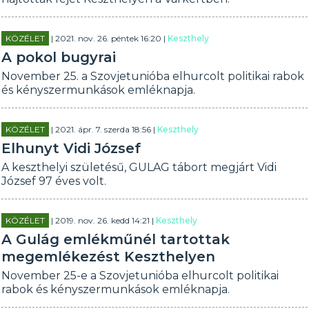
KÖZÉLET
| 2021. nov. 26. péntek 16:20 |
Keszthely
A pokol bugyrai
November 25. a Szovjetunióba elhurcolt politikai rabok
és kényszermunkások emléknapja.
KÖZÉLET
| 2021. ápr. 7. szerda 18:56 |
Keszthely
Elhunyt Vidi József
A keszthelyi születésű, GULAG tábort megjárt Vidi
József 97 éves volt.
KÖZÉLET
| 2019. nov. 26. kedd 14:21 |
Keszthely
A Gulág emlékműnél tartottak
megemlékezést Keszthelyen
November 25-e a Szovjetunióba elhurcolt politikai
rabok és kényszermunkások emléknapja.