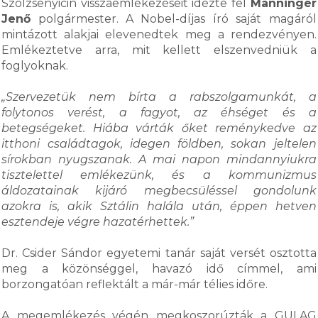
Szolzsenyicin visszaemlékezéseit idézte fel
Manninger
Jenő
polgármester. A Nobel-díjas író saját magáról
mintázott alakjai elevenedtek meg a rendezvényen.
Emlékeztetve arra, mit kellett elszenvedniük a
foglyoknak.
„Szervezetük nem bírta a rabszolgamunkát, a
folytonos verést, a fagyot, az éhséget és a
betegségeket. Hiába várták őket reménykedve az
itthoni családtagok, idegen földben, sokan jeltelen
sírokban nyugszanak. A mai napon mindannyiukra
tisztelettel emlékezünk, és a kommunizmus
áldozatainak kijáró megbecsüléssel gondolunk
azokra is, akik Sztálin halála után, éppen hetven
esztendeje végre hazatérhettek.”
Dr. Csider Sándor egyetemi tanár saját versét osztotta
meg a közönséggel, havazó idő címmel, ami
borzongatóan reflektált a már-már télies időre.
A megemlékezés végén megkoszorúzták a GULAG