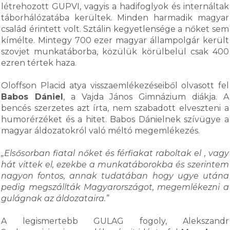
létrehozott GUPVI, vagyis a hadifoglyok és internáltak
táborhálózatába kerültek. Minden harmadik magyar
család érintett volt. Sztálin kegyetlensége a nőket sem
kímélte. Mintegy 700 ezer magyar állampolgár került
szovjet munkatáborba, közülük körülbelül csak 400
ezren tértek haza.
Oloffson Placid atya visszaemlékezéseiből olvasott fel
Babos Dániel
, a Vajda János Gimnázium diákja. A
bencés szerzetes azt írta, nem szabadott elveszteni a
humorérzéket és a hitet. Babos Dánielnek szívügye a
magyar áldozatokról való méltó megemlékezés.
„Elsősorban fiatal nőket és férfiakat raboltak el , vagy
hát vittek el, ezekbe a munkatáborokba és szerintem
nagyon fontos, annak tudatában hogy ugye utána
pedig megszállták Magyarországot, megemlékezni a
gulágnak az áldozataira.”
A legismertebb GULAG fogoly, Alekszandr