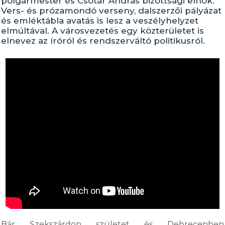
polgármester és Csótár András bizottsági elnök.
Vers- és prózamondó verseny, dalszerzői pályázat
és emléktábla avatás is lesz a veszélyhelyzet
elmúltával. A városvezetés egy közterületet is
elnevez az íróról és rendszerváltó politikusról.
Bár Szekszárdon születet és Debrecenben