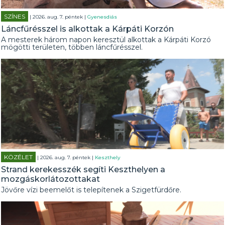
SZÍNES
| 2026. aug. 7. péntek |
Gyenesdiás
Láncfűrésszel is alkottak a Kárpáti Korzón
A mesterek három napon keresztül alkottak a Kárpáti Korzó
mögötti területen, többen láncfűrésszel.
KÖZÉLET
| 2026. aug. 7. péntek |
Keszthely
Strand kerekesszék segíti Keszthelyen a
mozgáskorlátozottakat
Jövőre vízi beemelőt is telepítenek a Szigetfürdőre.