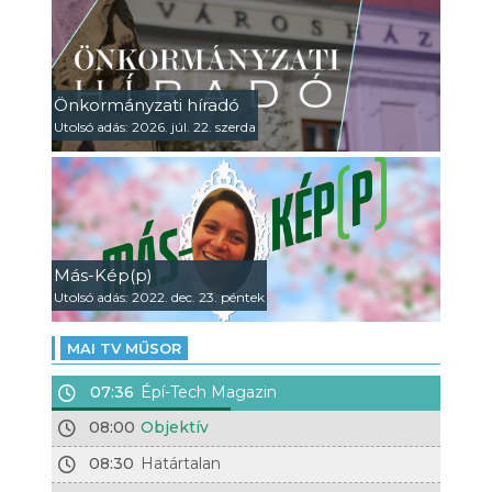
Önkormányzati híradó
Utolsó adás: 2026. júl. 22. szerda
Más-Kép(p)
Utolsó adás: 2022. dec. 23. péntek
MAI TV MŰSOR
07:36
Épí-Tech Magazin
08:00
Objektív
08:30
Határtalan