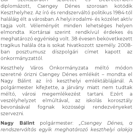
diplomázott, Csengey Dénes szorosan kötődik
Keszthelyhez. Az író és rendszerváltó politikus 1984-től
haláláig élt a városban. A helyi irodalmi- és közélet aktív
tagja volt. Véleményét minden lehetséges helyen
elmondta. Kortársai szerint rendkívül érdekes és
meghatározó egyéniség volt. 38 évesen bekövetkezett
tragikus halála óta is sokat hivatkozott személy. 2008-
ban posztumusz díszpolgári címet kapott az
önkormányzattól.
Keszthely Város Önkormányzata méltó módon
szeretné őrizni Csengey Dénes emlékét – mondta el
Nagy Bálint az író keszthelyi emléktáblájánál. A
polgármester kifejtette, a járvány miatt nem tudtak
méltó, városi megemlékezést tartani. Ezért a
veszélyhelyzet elmúltával, az iskolás korosztály
bevonásával fognak közösségi rendezvényeket
szervezni.
Nagy Bálint
polgármester:
„Csengey Dénes, a
rendszerváltás egyik meghatározó keszthelyi alakja