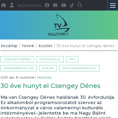
REGISZTRÁCIÓ
kezdőlap
/
híreink
/
közélet
/ 30 éve hunyt el csengey dénes
CSENGEY DÉNES
ÉVFORDULÓ
ÍRÓ
RENDSZERVÁLTÁS
EMLÉK
PROGRAMSOROZAT
2021. ápr. 8. csütörtök
|
Keszthely
30 éve hunyt el Csengey Dénes
Ma van Csengey Dénes halálának 30. évfordulója.
Ez alkalomból programsorozatot szervez az
önkormányzat a város valamennyi kulturális
intézményével– jelentette be ma Nagy Bálint