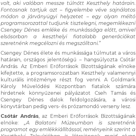
volt, aki valóban messze túlnőtt Keszthely határain.
Fontosnak tartjuk azt – figyelembe véve sajnálatos
módon a járványügyi helyzetet – egy olyan méltó
programsorozattal tudjunk tisztelegni, megemlékezni
Csengey Dénes emléke és munkássága előtt, amivel
elsősorban a keszthelyi fiatalabb generációkat
szeretnénk megcélozni és megszólítani.”
Csengey Dénes élete és munkássága túlmutat a város
határain, országos jelentőségű – hangsúlyozta Csótár
András. Az Emberi Erőforrások Bizottságának elnöke
kifejtette, a programsorozatban Keszthely valamennyi
kulturális intézménye részt fog venni. A Goldmark
Károly Művelődési Központban fiatalok számára
hirdetnek könnyűzenei pályázatot Cseh Tamás és
Csengey Dénes dalok feldolgozására, a városi
könyvtárban pedig vers- és prózamondó verseny lesz.
Csótár András
, az Emberi Erőforrások Bizottságának
elnöke:
„A Balatoni Múzeumban is szeretnénk
programot egy emlékkiállítással, reményeink szerint a