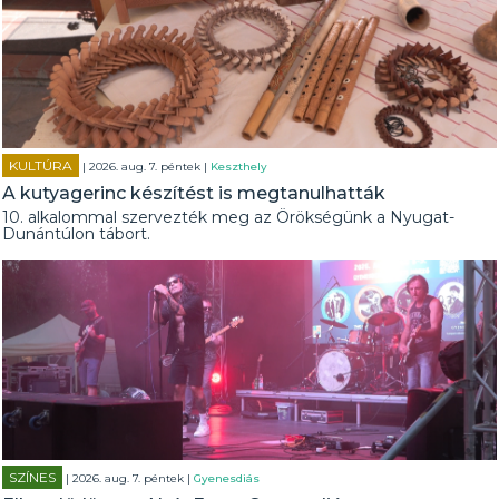
KULTÚRA
| 2026. aug. 7. péntek |
Keszthely
A kutyagerinc készítést is megtanulhatták
10. alkalommal szervezték meg az Örökségünk a Nyugat-
Dunántúlon tábort.
SZÍNES
| 2026. aug. 7. péntek |
Gyenesdiás