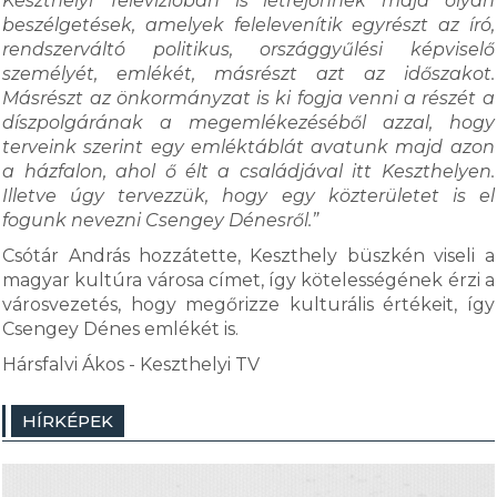
Keszthelyi Televízióban is létrejönnek majd olyan
beszélgetések, amelyek felelevenítik egyrészt az író,
rendszerváltó politikus, országgyűlési képviselő
személyét, emlékét, másrészt azt az időszakot.
Másrészt az önkormányzat is ki fogja venni a részét a
díszpolgárának a megemlékezéséből azzal, hogy
terveink szerint egy emléktáblát avatunk majd azon
a házfalon, ahol ő élt a családjával itt Keszthelyen.
Illetve úgy tervezzük, hogy egy közterületet is el
fogunk nevezni Csengey Dénesről.”
Csótár András hozzátette, Keszthely büszkén viseli a
magyar kultúra városa címet, így kötelességének érzi a
városvezetés, hogy megőrizze kulturális értékeit, így
Csengey Dénes emlékét is.
Hársfalvi Ákos - Keszthelyi TV
HÍRKÉPEK