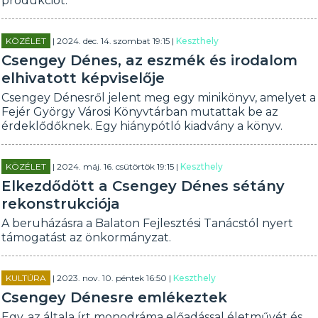
produkciót.
KÖZÉLET
| 2024. dec. 14. szombat 19:15 |
Keszthely
Csengey Dénes, az eszmék és irodalom
elhivatott képviselője
Csengey Dénesről jelent meg egy minikönyv, amelyet a
Fejér György Városi Könyvtárban mutattak be az
érdeklődőknek. Egy hiánypótló kiadvány a könyv.
KÖZÉLET
| 2024. máj. 16. csütörtök 19:15 |
Keszthely
Elkezdődött a Csengey Dénes sétány
rekonstrukciója
A beruházásra a Balaton Fejlesztési Tanácstól nyert
támogatást az önkormányzat.
KULTÚRA
| 2023. nov. 10. péntek 16:50 |
Keszthely
Csengey Dénesre emlékeztek
Egy, az általa írt monodráma előadással életművét és