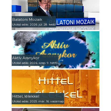
Balatoni Mozaik
Utolsó adás: 2026. júl. 28. kedd
Aktív Aranykor
Utolsó adás: 2024. szep. 9. hétfő
Hittel, lélekkel
Utolsó adás: 2025. már. 16. vasárnap