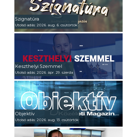
Szignatúra
Utolsó adás: 2026. aug. 6. csütörtök
Keszthelyi Szemmel
Utolsó adás: 2026. ápr. 29. szerda
Objektív
Utolsó adás: 2026. aug. 13. csütörtök