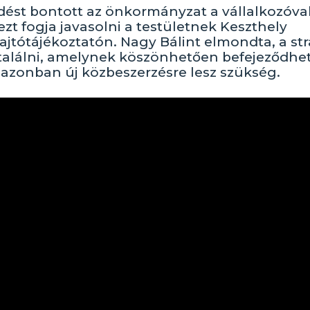
dést bontott az önkormányzat a vállalkozóval
 ezt fogja javasolni a testületnek Keszthely
ajtótájékoztatón. Nagy Bálint elmondta, a st
t találni, amelynek köszönhetően befejeződhe
 azonban új közbeszerzésre lesz szükség.