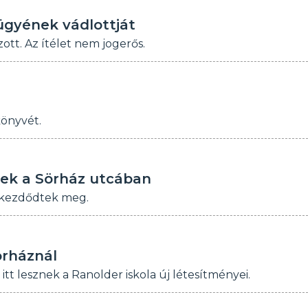
 ügyének vádlottját
zott. Az ítélet nem jogerős.
könyvét.
nek a Sörház utcában
 kezdődtek meg.
örháznál
t lesznek a Ranolder iskola új létesítményei.