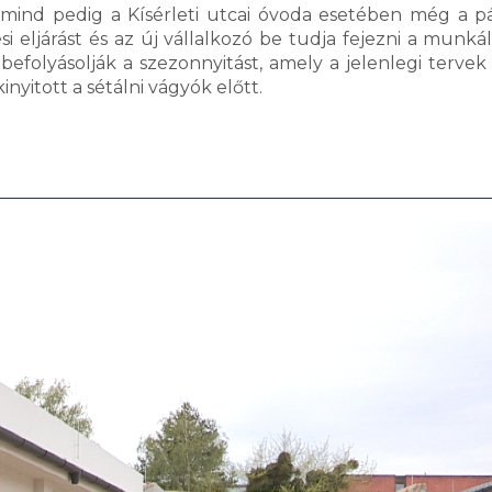
 mind pedig a Kísérleti utcai óvoda esetében még a pá
si eljárást és az új vállalkozó be tudja fejezni a munká
efolyásolják a szezonnyitást, amely a jelenlegi tervek 
inyitott a sétálni vágyók előtt.