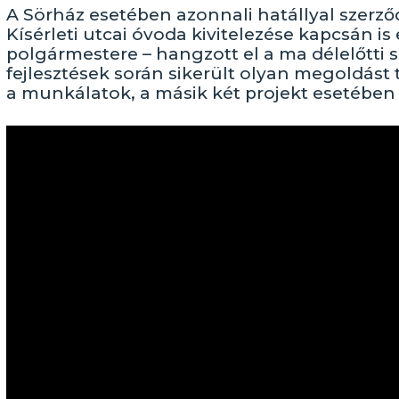
A Sörház esetében azonnali hatállyal szerző
Kísérleti utcai óvoda kivitelezése kapcsán is
polgármestere – hangzott el a ma délelőtti s
fejlesztések során sikerült olyan megoldás
a munkálatok, a másik két projekt esetében