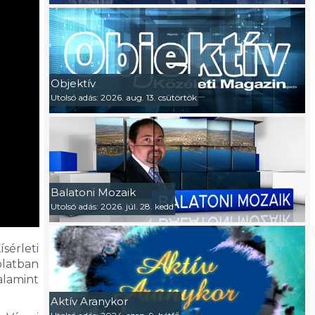
Objektív
Utolsó adás: 2026. aug. 13. csütörtök
Balatoni Mozaik
Utolsó adás: 2026. júl. 28. kedd
sérleti
olatban
alamint
Aktív Aranykor