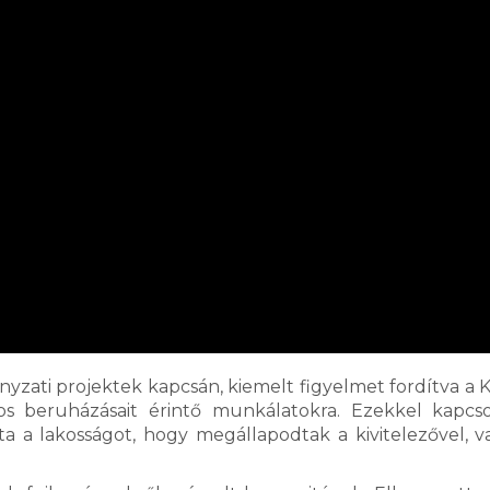
zati projektek kapcsán, kiemelt figyelmet fordítva a Kí
yos beruházásait érintő munkálatokra. Ezekkel kapcs
a a lakosságot, hogy megállapodtak a kivitelezővel, v