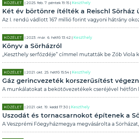
KÖZÉLET
| 2025. feb. 7. péntek 19:15 |
Keszthely
Két év börtönre ítélték a Reischl Sörház
Az I. rendű vádlott 167 millió forint vagyoni hátrány oko
KÖZÉLET
| 2023. már. 6. hétfő 13:42 |
Keszthely
Könyv a Sörházról
„Keszthely serfőzdéje” címmel mutatták be Zób Viola 
KÖZÉLET
| 2021. okt. 25. hétfő 15:54 |
Keszthely
Gáz gerincvezeték korszerűsítést végez
A munkálatokat a bekötővezetékek cseréjével hétfőn
KÖZÉLET
| 2021. okt. 19. kedd 17:30 |
Keszthely
Uszodát és tornacsarnokot építenek a S
A Veszprémi Főegyházmegya megvásárolta a Sörházat, it