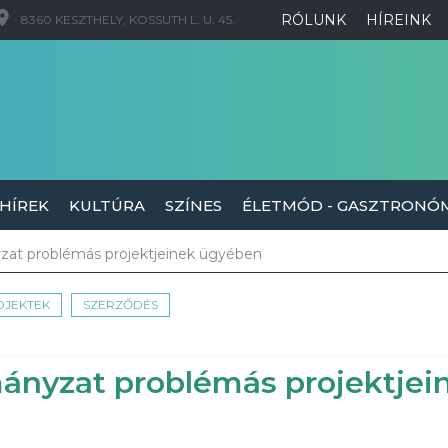
RÓLUNK
HÍREINK
8360 KESZTHELY, KOSSUTH L. U. 45.
 HÍREK
KULTÚRA
SZÍNES
ÉLETMÓD - GASZTRONÓ
yzat problémás projektjeinek ügyében
OJEKTEK
SZERZŐDÉS
mányzat problémás projektjei