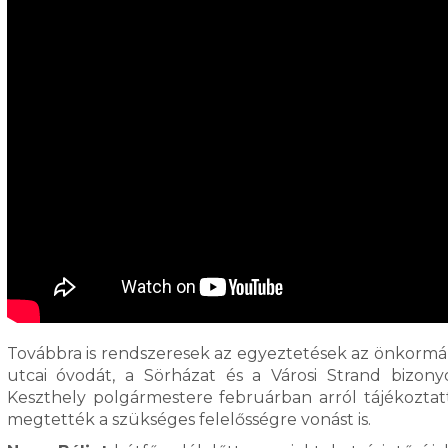
Továbbra is rendszeresek az egyeztetések az önkormány
utcai óvodát, a Sörházat és a Városi Strand bizon
Keszthely polgármestere februárban arról tájékoztatt
megtették a szükséges felelősségre vonást is.