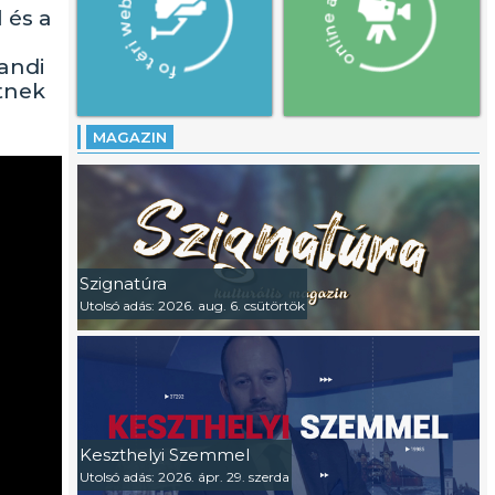
 és a
randi
tnek
MAGAZIN
Szignatúra
Utolsó adás: 2026. aug. 6. csütörtök
Keszthelyi Szemmel
Utolsó adás: 2026. ápr. 29. szerda