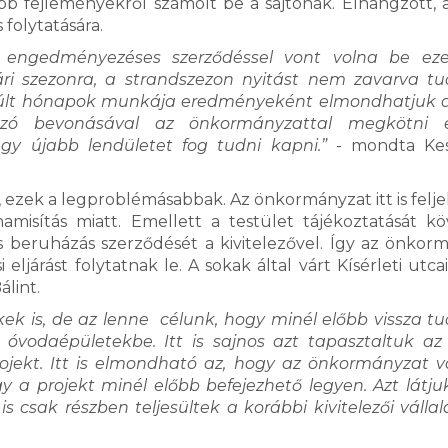
bb fejleményekről számolt be a sajtónak. Elhangzott, a
folytatására.
kit engedményezéses szerződéssel vont volna be e
ri szezonra, a strandszezon nyitást nem zavarva t
elmúlt hónapok munkája eredményeként elmondhatjuk a
alkozó bevonásával az önkormányzattal megkötni 
gy újabb lendületet fog tudni kapni.”
- mondta Kes
 ezek a legproblémásabbak. Az önkormányzat itt is felje
hamisítás miatt. Emellett a testület tájékoztatását k
dos beruházás szerződését a kivitelezővel. Így az önkor
eljárást folytatnak le. A sokak által várt Kísérleti utc
y Bálint.
ek is, de az lenne célunk, hogy minél előbb vissza t
, óvodaépületekbe. Itt is sajnos azt tapasztaltuk az
jekt. Itt is elmondható az, hogy az önkormányzat 
a projekt minél előbb befejezhető legyen. Azt látju
is csak részben teljesültek a korábbi kivitelezői vállal