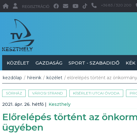
+36 83 / 320 200
REGISZTRÁCIÓ
KÖZÉLET
GAZDASÁG
SPORT - SZABADIDŐ
KÉK
kezdőlap
/
híreink
/
közélet
/ előrelépés történt az önkormán
SÖRHÁZ
VÁROSI STRAND
KÍSÉRLETI UTCAI ÓVODA
PR
2021. ápr. 26. hétfő
|
Keszthely
Előrelépés történt az önkor
ügyében