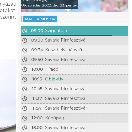
lyázati
Utolsó adás: 2022. dec. 23. péntek
latokat.
szerint
MAI TV MŰSOR
09:00
Szignatúra
09:30
Savaria Filmfesztivál
09:34
Keszthelyi Iránytű
09:50
Savaria Filmfesztivál
10:00
Híradó
10:15
Objektív
10:45
Savaria Filmfesztivál
11:37
Savaria Filmfesztivál
11:57
Savaria Filmfesztivál
12:00
Képújság
18:00
Savaria Filmfesztivál