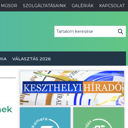
MŰSOR
SZOLGÁLTATÁSAINK
GALÉRIÁK
KAPCSOLAT
MIA
VÁLASZTÁS 2026
nek