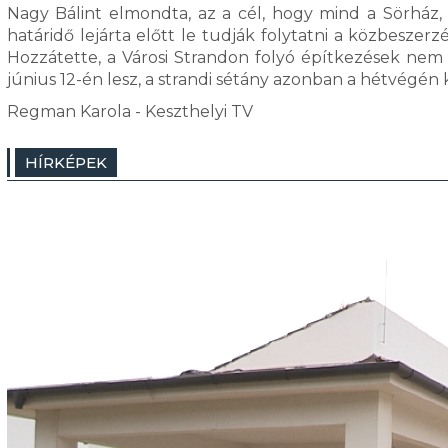
Nagy Bálint elmondta, az a cél, hogy mind a Sörház,
határidő lejárta előtt le tudják folytatni a közbeszerzé
Hozzátette, a Városi Strandon folyó építkezések nem b
június 12-én lesz, a strandi sétány azonban a hétvégén k
Regman Karola - Keszthelyi TV
HÍRKÉPEK