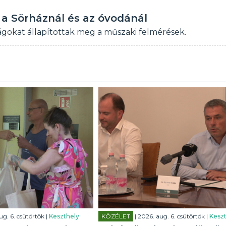
 a Sörháznál és az óvodánál
sságokat állapítottak meg a műszaki felmérések.
ug. 6. csütörtök |
Keszthely
KÖZÉLET
| 2026. aug. 6. csütörtök |
Keszt