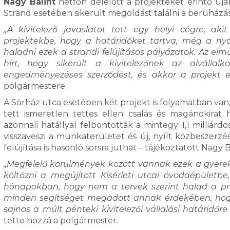
Nagy Bálint
hétfőn délelőtt a projekteket érintő úja
Strand esetében sikerült megoldást találni a beruházás 
„A kivitelező javaslatot tett egy helyi cégre, a
projektekbe, hogy a határidőket tartva, még a nyá
haladni ezek a strandi felújításos pályázatok. Az 
hírt, hogy sikerült a kivitelezőnek az alváll
engedményezéses szerződést, és akkor a projekt e
polgármestere.
A Sörház utca esetében két projekt is folyamatban van,
tett ismeretlen tettes ellen csalás és magánokirat 
azonnali hatállyal felbontották a mintegy 1,1 milliár
visszaveszi a munkaterületet és új, nyílt közbeszerzési 
felújítása is hasonló sorsra juthat – tájékoztatott Nag
„Megfelelő körülmények között vannak ezek a gyerek
költözni a megújított Kísérleti utcai óvodaépületbe
hónapokban, hogy nem a tervek szerint halad a pro
minden segítséget megadott annak érdekében, hogy 
sajnos a múlt pénteki kivitelezői vállalási határidőre 
tette hozzá a polgármester.