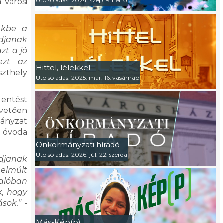
Utolsó adás: 2024. szep. 9. hétfő
 Városi
zekbe a
udjanak
zt a jó
ezt az
Hittel, lélekkel
zthely
Utolsó adás: 2025. már. 16. vasárnap
lentést
övetően
mányzat
ai óvoda
Önkormányzati híradó
Utolsó adás: 2026. júl. 22. szerda
udjanak
 elmúlt
valóban
k, hogy
ások.”
-
Más-Kép(p)