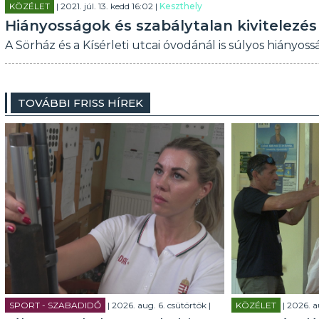
KÖZÉLET
| 2021. júl. 13. kedd 16:02 |
Keszthely
Hiányosságok és szabálytalan kivitelezés
A Sörház és a Kísérleti utcai óvodánál is súlyos hiányo
TOVÁBBI FRISS HÍREK
SPORT - SZABADIDŐ
| 2026. aug. 6. csütörtök |
KÖZÉLET
| 2026. a