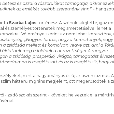
 betesz és azzal a rászorulókat támogatja, akkor ez le
akiknek az emlékét tovább szeretnénk vinni”
- hangzott
ondta
Szarka Lajos
történész. A szónok kifejtette, igaz 
al és személyes történetek megismertetésével lehet a
korszakra. Véleménye szerint az nem lehet keresztény, 
ereszténység:
„Nagyon fontos, hogy a keresztények, vagy
n a zsidóság mellett és komolyan vegye azt, ami a Tór
d áldatnak meg a földnek a nemzettségei. A magyar
on a zsidóság, prosperáló, virágzó, támogatást élvezet
 a társadalmon is meglátszott és az is meglátszik, hogy h
veszélyeket, mint a hagyományos és új antiszemitizmus. A
uszlim hátterű migráns megjelent, ott megerősödtek a z
i - zsidó szokás szerint - köveket helyeztek el a mártírh
űvénél.