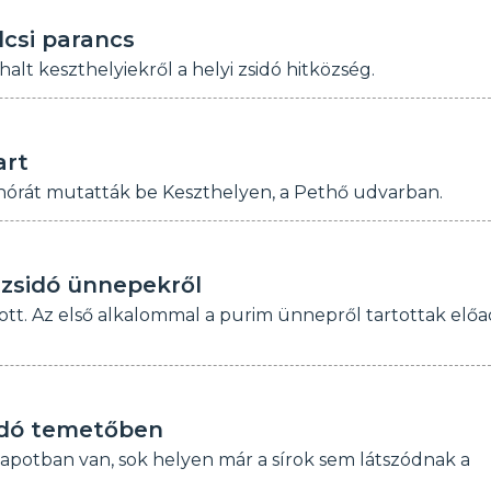
csi parancs
alt keszthelyiekről a helyi zsidó hitközség.
art
a hórát mutatták be Keszthelyen, a Pethő udvarban.
 zsidó ünnepekről
tt. Az első alkalommal a purim ünnepről tartottak előa
sidó temetőben
lapotban van, sok helyen már a sírok sem látszódnak a