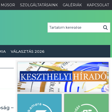
MŰSOR
SZOLGÁLTATÁSAINK
GALÉRIÁK
KAPCSOLAT
MIA
VÁLASZTÁS 2026
óság –