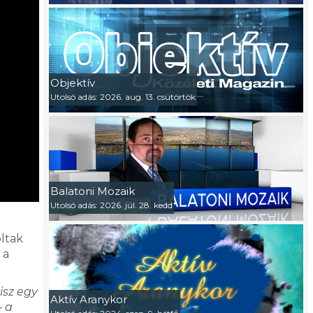
Objektív
Utolsó adás: 2026. aug. 13. csütörtök
Balatoni Mozaik
Utolsó adás: 2026. júl. 28. kedd
oltak
 a
isz egy
Aktív Aranykor
– a