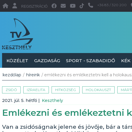
+36 83 / 320 200
REGISZTRÁCIÓ
KÖZÉLET
GAZDASÁG
SPORT - SZABADIDŐ
KÉK
kezdőlap
/
híreink
/ emlékezni és emlékeztetni kell a holokaus
ZSIDÓ
IZRAELITA
HITKÖZSÉG
HOLOKAUSZT
MÁRT
2021. júl. 5. hétfő
|
Keszthely
Emlékezni és emlékeztetni ke
Van a zsidóságnak jelene és jövője, bár a tá