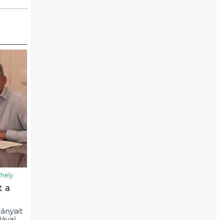
hely
t a
ányait
ával