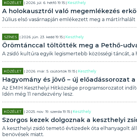
KÖZÉLET
| 2026. júl. 6. hétfő 19:15 |
Keszthely
A holokausztról való megemlékezés erköl
Július első vasárnapján emlékezett meg a mártírhalált h
SZÍNES
| 2026. jún. 23. kedd 19:15 |
Keszthely
Örömtánccal töltötték meg a Pethő-udv
A zsidó kultúra egyik legismertebb közösségi táncát, 
KÖZÉLET
| 2026. már. 5. csütörtök 19:15 |
Keszthely
Hagyomány és jövő – új előadássorozat a
Az EMIH Keszthelyi Hitközsége programsorozatot indíto
Idén még 11 rendezvény lesz.
KÖZÉLET
| 2025. nov. 19. szerda 19:15 |
Keszthely
Szorgos kezek dolgoznak a keszthelyi z
A keszthelyi zsidó temető évtizedek óta elhanyagolt ál
benövések miatt.