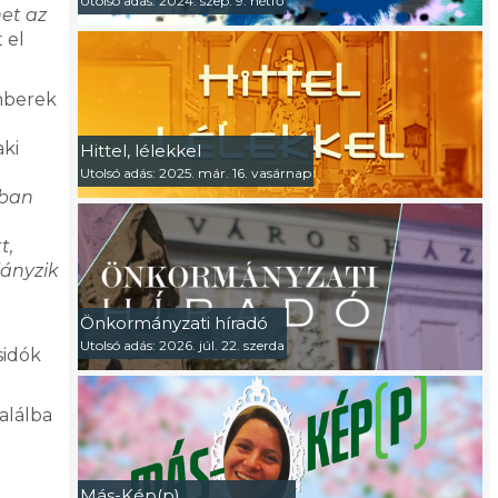
Utolsó adás: 2024. szep. 9. hétfő
het az
 el
emberek
aki
Hittel, lélekkel
Utolsó adás: 2025. már. 16. vasárnap
ában
t,
iányzik
Önkormányzati híradó
Utolsó adás: 2026. júl. 22. szerda
sidók
alálba
Más-Kép(p)