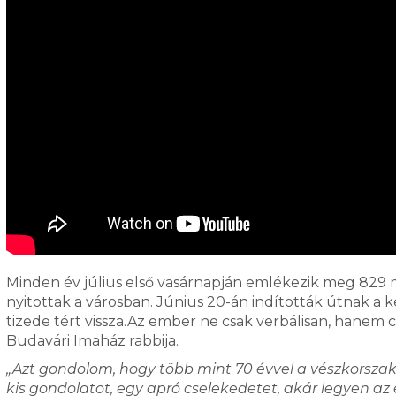
Minden év július első vasárnapján emlékezik meg 829 má
nyitottak a városban. Június 20-án indították útnak a 
tizede tért vissza.Az ember ne csak verbálisan, hanem
Budavári Imaház rabbija.
„Azt gondolom, hogy több mint 70 évvel a vészkorsz
kis gondolatot, egy apró cselekedetet, akár legyen az 