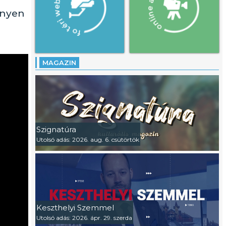
ényen
MAGAZIN
Szignatúra
Utolsó adás: 2026. aug. 6. csütörtök
Keszthelyi Szemmel
Utolsó adás: 2026. ápr. 29. szerda