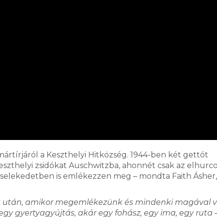
rtírjáról a Keszthelyi Hitközség. 1944-ben két gettót
keszthelyi zsidókat Auschwitzba, ahonnét csak az elhurc
 cselekedetben is emlékezzen meg – mondta Faith Ásher,
ak után, amikor megemlékezünk és mindenki magával v
egy gyertyagyújtás, akár egy fohász, egy ima, egy ruta 