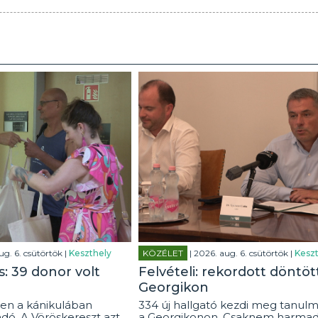
ug. 6. csütörtök |
Keszthely
KÖZÉLET
| 2026. aug. 6. csütörtök |
Keszt
: 39 donor volt
Felvételi: rekordott döntöt
Georgikon
en a kánikulában
334 új hallgató kezdi meg tanulm
dó. A Vöröskereszt azt
a Georgikonon. Csaknem harmad