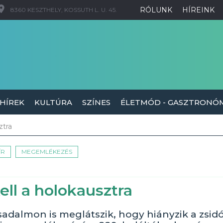
RÓLUNK
HÍREINK
8360 KESZTHELY, KOSSUTH L. U. 45.
 HÍREK
KULTÚRA
SZÍNES
ÉLETMÓD - GASZTRONÓ
ztra
ÍR
MEGEMLÉKEZÉS
ll a holokausztra
rsadalmon is meglátszik, hogy hiányzik a zsid