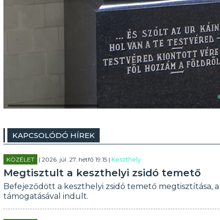
KAPCSOLÓDÓ HÍREK
KÖZÉLET
| 2026. júl. 27. hétfő 19:15 |
Keszthely
Megtisztult a keszthelyi zsidó temető
Befejeződött a keszthelyi zsidó temető megtisztítása, am
támogatásával indult.