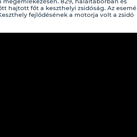
pi megemlékezésén. 829, haláltáborban és
t hajtott főt a keszthelyi zsidóság. Az esem
szthely fejlődésének a motorja volt a zsidó