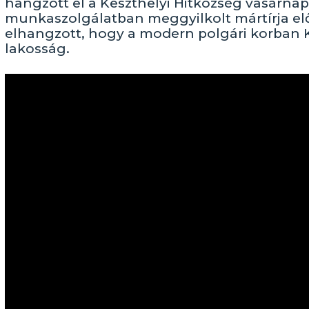
hangzott el a Keszthelyi Hitközség vasárna
munkaszolgálatban meggyilkolt mártírja előt
elhangzott, hogy a modern polgári korban Ke
lakosság.