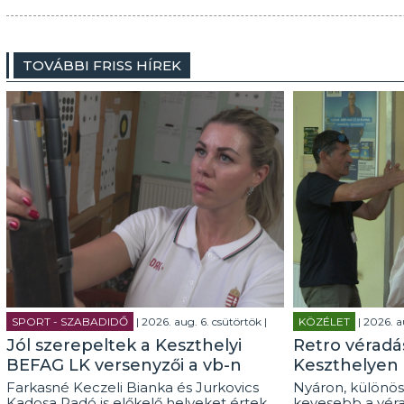
TOVÁBBI FRISS HÍREK
SPORT - SZABADIDŐ
| 2026. aug. 6. csütörtök |
KÖZÉLET
| 2026. a
Jól szerepeltek a Keszthelyi
Retro véradás
BEFAG LK versenyzői a vb-n
Keszthelyen
Farkasné Keczeli Bianka és Jurkovics
Nyáron, különös
Kadosa Radó is előkelő helyeket értek
kevesebb a véra