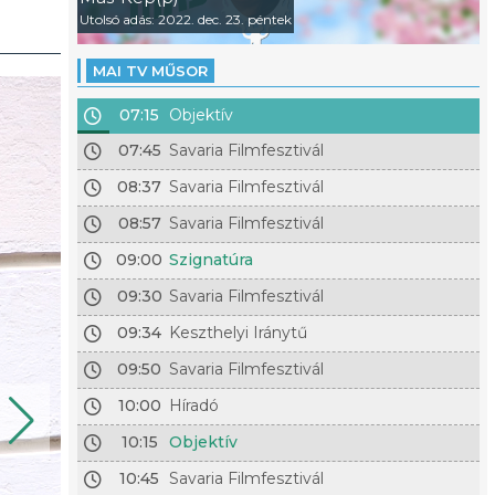
Utolsó adás: 2022. dec. 23. péntek
MAI TV MŰSOR
07:15
Objektív
07:45
Savaria Filmfesztivál
08:37
Savaria Filmfesztivál
08:57
Savaria Filmfesztivál
09:00
Szignatúra
09:30
Savaria Filmfesztivál
09:34
Keszthelyi Iránytű
09:50
Savaria Filmfesztivál
10:00
Híradó
10:15
Objektív
10:45
Savaria Filmfesztivál