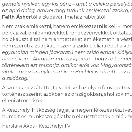
gemale nyelvén egy kis pénz – amit a celeka perselybe
az apró dolog, amivel meg tudunk emlékezni azokra, 
Faith Ásher
től a Budavári Imaház rabbijától.
Nem csak emlékezni, hanem emlékeztetni is kell - m
példájával, emlékművekkel, rendezvényekkel, oktatáss
holokauszt által nem érintetteket emlékeztetni a vész
nem szereti a zsidókat, hiszen a zsidó bibliára épül a k
egyáltalán minden jóakaratú nem zsidó ember kiálljo
benne van – Ábrahámnak az ígérete – hogy te benne
történelem ezt mutatja, amikor erős volt Magyarország
virult – az az aranykor amire a Büchler is célzott – az
a zsidóság.”
A szónok hozzátette, figyelni kell az olyan fenyegető 
történész szerint azokban az országokban, ahol sok m
elleni atrocitások.
A Keszthelyi Hitközség tagjai, a megemlékezés résztvevő
hurcolt és munkaszolgálatban elpusztítottak emlékm
Hársfalvi Ákos - Keszthelyi TV