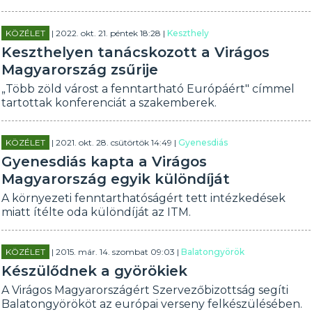
KÖZÉLET
| 2022. okt. 21. péntek 18:28 |
Keszthely
Keszthelyen tanácskozott a Virágos
Magyarország zsűrije
„Több zöld várost a fenntartható Európáért" címmel
tartottak konferenciát a szakemberek.
KÖZÉLET
| 2021. okt. 28. csütörtök 14:49 |
Gyenesdiás
Gyenesdiás kapta a Virágos
Magyarország egyik különdíját
A környezeti fenntarthatóságért tett intézkedések
miatt ítélte oda különdíját az ITM.
KÖZÉLET
| 2015. már. 14. szombat 09:03 |
Balatongyörök
Készülődnek a györökiek
A Virágos Magyarországért Szervezőbizottság segíti
Balatongyörököt az európai verseny felkészülésében.