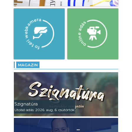
MAGAZIN
Szignatúra
Utolsó adás: 2026. aug. 6. csütörtök