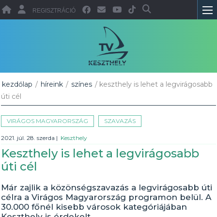
REGISZTRÁCIÓ
kezdőlap
/
híreink
/
színes
/ keszthely is lehet a legvirágosabb
úti cél
VIRÁGOS MAGYARORSZÁG
SZAVAZÁS
2021. júl. 28. szerda
|
Keszthely
Keszthely is lehet a legvirágosabb
úti cél
Már zajlik a közönségszavazás a legvirágosabb úti
célra a Virágos Magyarország programon belül. A
30.000 főnél kisebb városok kategóriájában
Keszthely is érdekelt.