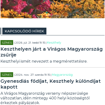
KAPCSOLÓDÓ HÍREK
SZÍNES
| 2026. júl. 21. kedd 19:15 |
Keszthely
Keszthelyen járt a Virágos Magyarország
zsűrije
Keszthelyi ismét nevezett a megmérettetésre.
SZÍNES
| 2024. nov. 27. szerda 19:15 |
Magyarország
Gyenesdiás fődíjat, Keszthely különdíjat
kapott
A Virágos Magyarország verseny népszerűsége
változatlan, idén mintegy 400 helyi közösségtől
érkeztek pályázatok.