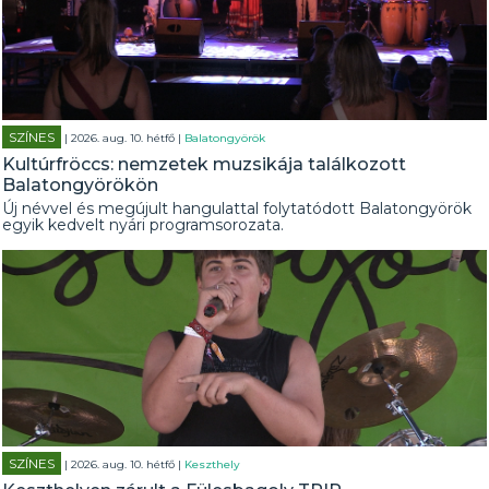
SZÍNES
| 2026. aug. 10. hétfő |
Balatongyörök
Kultúrfröccs: nemzetek muzsikája találkozott
Balatongyörökön
Új névvel és megújult hangulattal folytatódott Balatongyörök
egyik kedvelt nyári programsorozata.
SZÍNES
| 2026. aug. 10. hétfő |
Keszthely