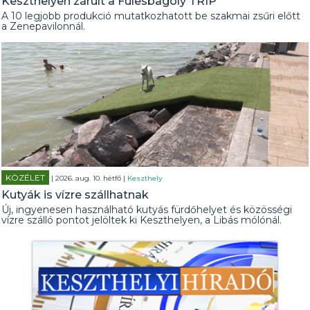
Keszthelyen zárult a Fülesbagoly TRIP
A 10 legjobb produkció mutatkozhatott be szakmai zsűri előtt
a Zenepavilonnál.
KÖZÉLET
| 2026. aug. 10. hétfő |
Keszthely
Kutyák is vízre szállhatnak
Új, ingyenesen használható kutyás fürdőhelyet és közösségi
vízre szálló pontot jelöltek ki Keszthelyen, a Libás mólónál.