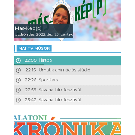
Más-Kép(p)
Utolsó adás: 2022. dec. 23. péntek
MAI TV MŰSOR
22:00
Híradó
22:15
Umatik animációs stúdió
22:26
Sporttárs
22:59
Savaria Filmfesztivál
23:42
Savaria Filmfesztivál