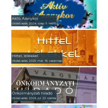
Aktív Aranykor
Utolsó adás: 2024. szep. 9. hétfő
Hittel, lélekkel
Utolsó adás: 2025. már. 16. vasárnap
Önkormányzati híradó
Utolsó adás: 2026. júl. 22. szerda