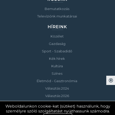
Bemutatkozás
Televíziónk munkatársai
HÍREINK
Közélet
Gazdaság
Sport - Szabadidő
Kék hírek
Kultúra
Színes
Életmód - Gasztronómia
Választás 2024
Választás 2026
Weboldalunkon cookie-kat (sütiket) használunk, hogy
személyre szóló szolgáltatást nyújthassunk számodra.
© Copyright 2023 Keszthelyi Televízió