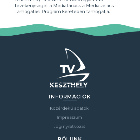
tevékenységét a Médiatanács a Médiatanács
Támogatási Program keretében támogatja.
INFORMÁCIÓK
Közérdekű adatok
Impresszum
Jogi nyilatkozat
RÓLUNK