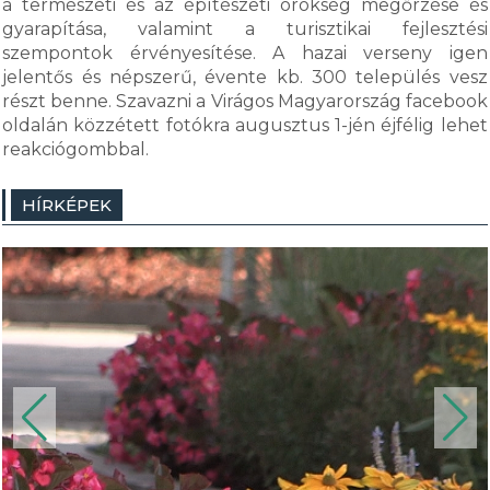
a természeti és az építészeti örökség megőrzése és
gyarapítása, valamint a turisztikai fejlesztési
szempontok érvényesítése. A hazai verseny igen
jelentős és népszerű, évente kb. 300 település vesz
részt benne. Szavazni a Virágos Magyarország facebook
oldalán közzétett fotókra augusztus 1-jén éjfélig lehet
reakciógombbal.
HÍRKÉPEK