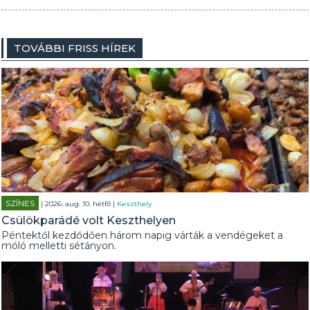
TOVÁBBI FRISS HÍREK
SZÍNES
| 2026. aug. 10. hétfő |
Keszthely
Csülökparádé volt Keszthelyen
Péntektől kezdődően három napig várták a vendégeket a
móló melletti sétányon.