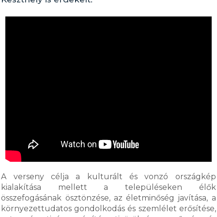
A verseny célja a kulturált és vonzó országkép
kialakítása mellett a településeken élők
összefogásának ösztönzése, az életminőség javítása, a
környezettudatos gondolkodás és szemlélet erősítése,