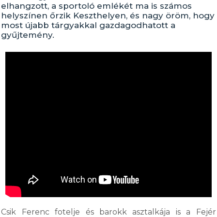
elhangzott, a sportoló emlékét ma is számos
helyszínen őrzik Keszthelyen, és nagy öröm, hogy
most újabb tárgyakkal gazdagodhatott a
gyűjtemény.
Csik Ferenc fotelje és barokk asztalkája is a Fejér