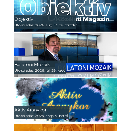
Objektív
Utolsó adás: 2026. aug. 13. csütörtök
Balatoni Mozaik
Utolsó adás: 2026. júl. 28. kedd
Aktív Aranykor
Utolsó adás: 2024. szep. 9. hétfő