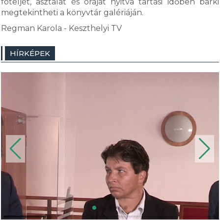
foteljét, asztalát és óráját nyitva tartási időben bárki
megtekintheti a könyvtár galériáján.
Regman Karola - Keszthelyi TV
HÍRKÉPEK