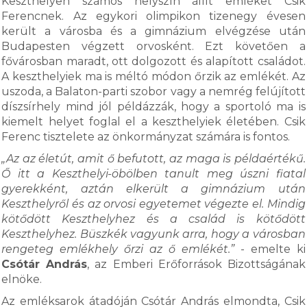
Keszthelyen számos helyszín állít emléket Csik
Ferencnek. Az egykori olimpikon tizenegy évesen
került a városba és a gimnázium elvégzése után
Budapesten végzett orvosként. Ezt követően a
fővárosban maradt, ott dolgozott és alapított családot.
A keszthelyiek ma is méltó módon őrzik az emlékét. Az
uszoda, a Balaton-parti szobor vagy a nemrég felújított
díszsírhely mind jól példázzák, hogy a sportoló ma is
kiemelt helyet foglal el a keszthelyiek életében. Csik
Ferenc tisztelete az önkormányzat számára is fontos.
„Az az életút, amit ő befutott, az maga is példaértékű.
Ő itt a Keszthelyi-öbölben tanult meg úszni fiatal
gyerekként, aztán elkerült a gimnázium után
Keszthelyről és az orvosi egyetemet végezte el. Mindig
kötődött Keszthelyhez és a család is kötődött
Keszthelyhez. Büszkék vagyunk arra, hogy a városban
rengeteg emlékhely őrzi az ő emlékét.”
- emelte ki
Csótár András
, az Emberi Erőforrások Bizottságának
elnöke.
Az emléksarok átadóján Csótár András elmondta, Csik