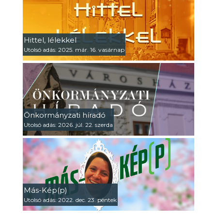
Hittel, lélekkel
Utolsó adás: 2025. már. 16. vasárnap
Önkormányzati híradó
Utolsó adás: 2026. júl. 22. szerda
Más-Kép(p)
Utolsó adás: 2022. dec. 23. péntek