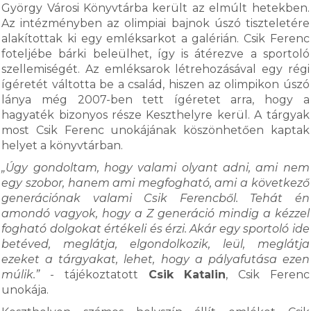
György Városi Könyvtárba került az elmúlt hetekben.
Az intézményben az olimpiai bajnok úszó tiszteletére
alakítottak ki egy emléksarkot a galérián. Csik Ferenc
foteljébe bárki beleülhet, így is átérezve a sportoló
szellemiségét. Az emléksarok létrehozásával egy régi
ígéretét váltotta be a család, hiszen az olimpikon úszó
lánya még 2007-ben tett ígéretet arra, hogy a
hagyaték bizonyos része Keszthelyre kerül. A tárgyak
most Csik Ferenc unokájának köszönhetően kaptak
helyet a könyvtárban.
„Úgy gondoltam, hogy valami olyant adni, ami nem
egy szobor, hanem ami megfogható, ami a következő
generációnak valami Csik Ferencből. Tehát én
amondó vagyok, hogy a Z generáció mindig a kézzel
fogható dolgokat értékeli és érzi. Akár egy sportoló ide
betéved, meglátja, elgondolkozik, leül, meglátja
ezeket a tárgyakat, lehet, hogy a pályafutása ezen
múlik.”
- tájékoztatott
Csik Katalin
, Csik Ferenc
unokája.