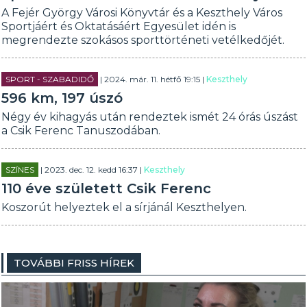
A Fejér György Városi Könyvtár és a Keszthely Város
Sportjáért és Oktatásáért Egyesület idén is
megrendezte szokásos sporttörténeti vetélkedőjét.
SPORT - SZABADIDŐ
| 2024. már. 11. hétfő 19:15 |
Keszthely
596 km, 197 úszó
Négy év kihagyás után rendeztek ismét 24 órás úszást
a Csik Ferenc Tanuszodában.
SZÍNES
| 2023. dec. 12. kedd 16:37 |
Keszthely
110 éve született Csik Ferenc
Koszorút helyeztek el a sírjánál Keszthelyen.
TOVÁBBI FRISS HÍREK