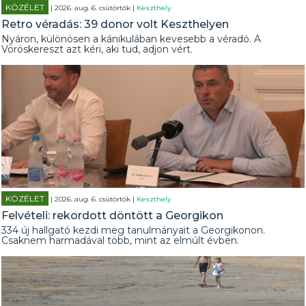
KÖZÉLET
| 2026. aug. 6. csütörtök |
Keszthely
Retro véradás: 39 donor volt Keszthelyen
Nyáron, különösen a kánikulában kevesebb a véradó. A
Vöröskereszt azt kéri, aki tud, adjon vért.
KÖZÉLET
| 2026. aug. 6. csütörtök |
Keszthely
Felvételi: rekordott döntött a Georgikon
334 új hallgató kezdi meg tanulmányait a Georgikonon.
Csaknem harmadával több, mint az elmúlt évben.