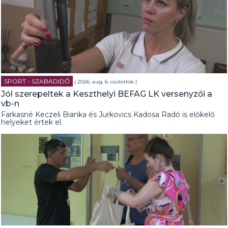
SPORT - SZABADIDŐ
| 2026. aug. 6. csütörtök |
Jól szerepeltek a Keszthelyi BEFAG LK versenyzői a
vb-n
Farkasné Keczeli Bianka és Jurkovics Kadosa Radó is előkelő
helyeket értek el.