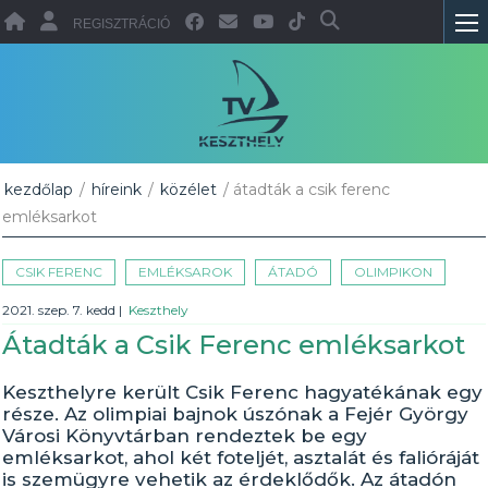
REGISZTRÁCIÓ
kezdőlap
/
híreink
/
közélet
/ átadták a csik ferenc
emléksarkot
CSIK FERENC
EMLÉKSAROK
ÁTADÓ
OLIMPIKON
2021. szep. 7. kedd
|
Keszthely
Átadták a Csik Ferenc emléksarkot
Keszthelyre került Csik Ferenc hagyatékának egy
része. Az olimpiai bajnok úszónak a Fejér György
Városi Könyvtárban rendeztek be egy
emléksarkot, ahol két foteljét, asztalát és falióráját
is szemügyre vehetik az érdeklődők. Az átadón