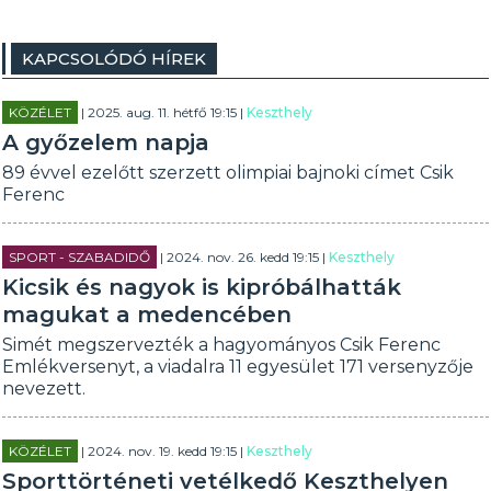
KAPCSOLÓDÓ HÍREK
KÖZÉLET
| 2025. aug. 11. hétfő 19:15 |
Keszthely
A győzelem napja
89 évvel ezelőtt szerzett olimpiai bajnoki címet Csik
Ferenc
SPORT - SZABADIDŐ
| 2024. nov. 26. kedd 19:15 |
Keszthely
Kicsik és nagyok is kipróbálhatták
magukat a medencében
Simét megszervezték a hagyományos Csik Ferenc
Emlékversenyt, a viadalra 11 egyesület 171 versenyzője
nevezett.
KÖZÉLET
| 2024. nov. 19. kedd 19:15 |
Keszthely
Sporttörténeti vetélkedő Keszthelyen