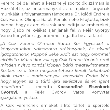
Ferenc példa lehet a keszthelyi sportolók számára is.
Hozzátette, az önkormányzat az olimpikon lányának
munkáját is folyamatosan támogatta. Dr. Iglódi Endre, a
Csik Ferenc Olimpiai Baráti Kör alelnöke kifejtette, bízik
benne, hogy az emléksarok arra indítja az embereket,
hogy újabb relikviákat ajánljanak fel. A Fejér György
Városi Könyvtár nagy örömmel fogadta be a tárlatot.
„A Csik Ferenc Olimpiai Baráti Kör Egyesület a
könyvtárunkat választotta székhelynek, és akkori
igazgatónőnk, Pappné Beke Judit ezt nagy örömmel
elvállalta. Már akkor volt egy Csik Ferenc tárlónk, amit
minden nyitva tartási időben bárki megtekinthetett.
Közben ez a tárló megszüntetésre került különböző
okok miatt – rendezvények, renoválás. Endre kért,
hogy legyen ez a tárló újra elkészítve és én igent
mondtam.”
- mondta
Kocsondiné Eisenkorb
Györgyi
, a Fejér György Városi Könyvtár
igazgatóhelyettese.
A Csik Ferencnek emléket állító tárlót, a sportoló