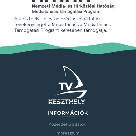
A Keszthelyi Televízió médiaszolgáltatási
tevékenységét a Médiatanács a Médiatanács
Támogatási Program keretében támogatja.
INFORMÁCIÓK
Közérdekű adatok
Impresszum