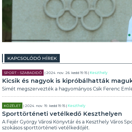
KAPCSOLÓDÓ HÍREK
SPORT - SZABADIDŐ
| 2024. nov. 26. kedd 19:15 |
Keszthely
Kicsik és nagyok is kipróbálhatták mag
Simét megszervezték a hagyományos Csik Ferenc Emlékve
KÖZÉLET
| 2024. nov. 19. kedd 19:15 |
Keszthely
Sporttörténeti vetélkedő Keszthelyen
A Fejér György Városi Könyvtár és a Keszthely Város Sp
szokásos sporttörténeti vetélkedőjét.