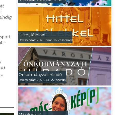
Utolsó adás: 2024. szep. 9. hétfő
ott
i
mindig
Hittel, lélekkel
ósport
Utolsó adás: 2025. már. 16. vasárnap
t –
s
ott.
Önkormányzati híradó
th
Utolsó adás: 2026. júl. 22. szerda
Más-Kép(p)