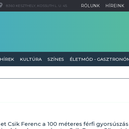
RÓLUNK
HÍREINK
8360 KESZTHELY, KOSSUTH L. U. 45.
 HÍREK
KULTÚRA
SZÍNES
ÉLETMÓD - GASZTRONÓ
met Csik Ferenc a 100 méteres férfi gyorsúszá