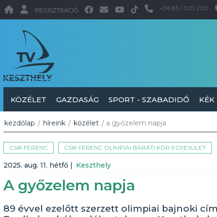
+36 83 / 320 200
REGISZTRÁCIÓ
KÖZÉLET
GAZDASÁG
SPORT - SZABADIDŐ
KÉK
kezdőlap
/
híreink
/
közélet
/ a győzelem napja
CSIK FERENC
CSIK FERENC OLIMPIAI BARÁTI KÖR EGYESÜLET
2025. aug. 11. hétfő
|
Keszthely
A győzelem napja
89 évvel ezelőtt szerzett olimpiai bajnoki cí