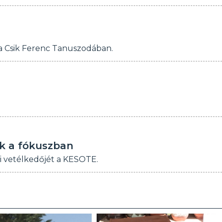
 a Csik Ferenc Tanuszodában.
ek a fókuszban
i vetélkedőjét a KESOTE.