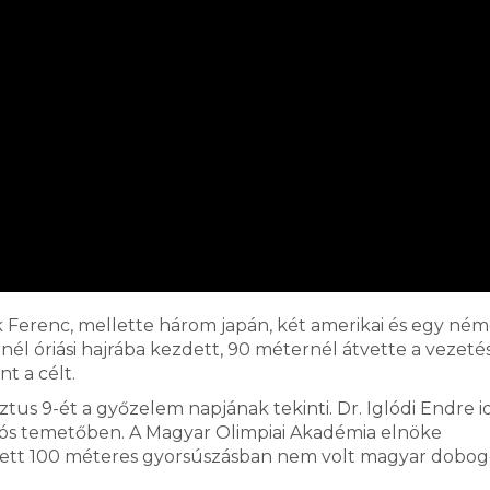
k Ferenc, mellette három japán, két amerikai és egy ném
l óriási hajrába kezdett, 90 méternél átvette a vezetés
nt a célt.
ztus 9-ét a győzelem napjának tekinti. Dr. Iglódi Endre 
iklós temetőben. A Magyar Olimpiai Akadémia elnöke
ezett 100 méteres gyorsúszásban nem volt magyar dobog