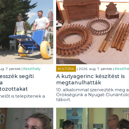
ug. 7. péntek |
Keszthely
KULTÚRA
| 2026. aug. 7. péntek |
Keszthe
esszék segíti
A kutyagerinc készítést is
a
megtanulhatták
tozottakat
10. alkalommal szervezték meg a
Örökségünk a Nyugat-Dunántúl
előt is telepítenek a
tábort.