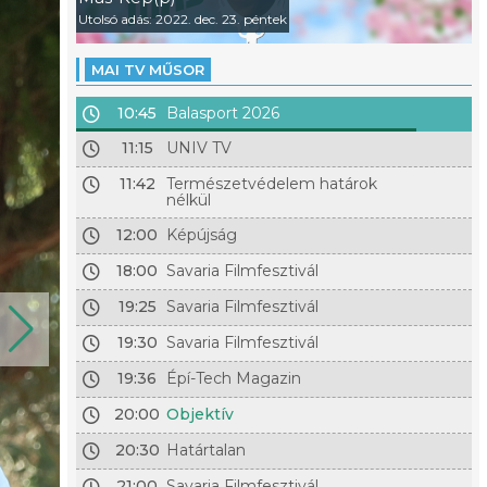
Utolsó adás: 2022. dec. 23. péntek
MAI TV MŰSOR
10:45
Balasport 2026
11:15
UNIV TV
11:42
Természetvédelem határok
nélkül
12:00
Képújság
18:00
Savaria Filmfesztivál
19:25
Savaria Filmfesztivál
19:30
Savaria Filmfesztivál
19:36
Épí-Tech Magazin
20:00
Objektív
20:30
Határtalan
21:00
Savaria Filmfesztivál