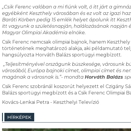
„Csik Ferenc valóban a mi fiúnk volt, ő itt járt a gimnáz
egyébként Keszthely városában és ez volt az igazi ha
Baráti Körben pedig 15 emlék helyet ápolunk itt Keszth
itt vagyunk a születésnapján, halálozásának napján 
Magyar Olimpiai Akadémia elnöke.
Csik Ferenc nemcsak olimpiai bajnok, hanem Keszthely 
történetének meghatározó alakja, aki példamutató teljes
hangsúlyozta Horváth Balázs sportügyi megbízott.
„Teljesítményével országunk büszkesége, városunk bü
városából, Európa bajnoki címet, olimpiai címet és n
magának a városnak is.”- mondta
Horváth Balázs
sp
Csik Ferenc szobránál koszorút helyezett el Czigány 
Balázs sportügyi megbízott és a Csik Ferenc Olimpiai B
Kovács-Lenkai Petra - Keszthelyi Televízió
HÍRKÉPEK