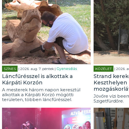
SZÍNES
| 2026. aug. 7. péntek |
Gyenesdiás
KÖZÉLET
| 2026. a
Láncfűrésszel is alkottak a
Strand kerek
Kárpáti Korzón
Keszthelyen 
mozgáskorlá
A mesterek három napon keresztül
alkottak a Kárpáti Korzó mögötti
Jövőre vízi beem
területen, többen láncfűrésszel.
Szigetfürdőre.