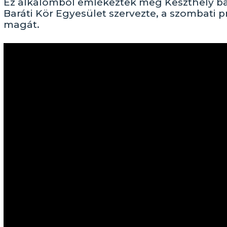
Ez alkalomból emlékeztek meg Keszthely baj
Baráti Kör Egyesület szervezte, a szombati 
magát.