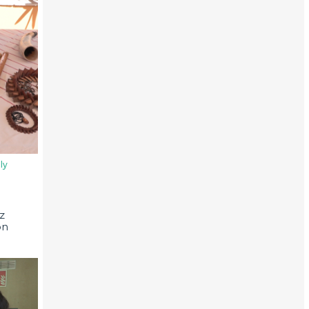
ly
z
on