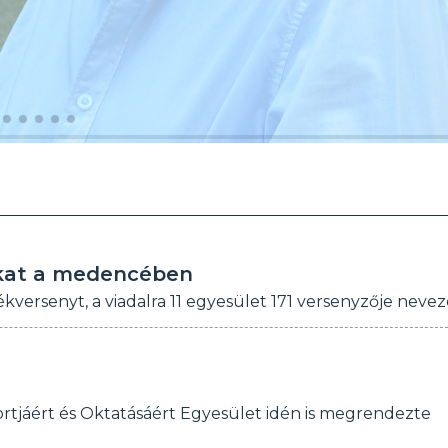
ukat a medencében
rsenyt, a viadalra 11 egyesület 171 versenyzője neveze
ortjáért és Oktatásáért Egyesület idén is megrendezte