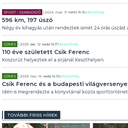
SPORT - SZABADIDŐ
| 2024. már. 11. hétfő 19:15 |
Keszthely
596 km, 197 úszó
Négy év kihagyás után rendeztek ismét 24 órás úszást
SZÍNES
| 2023. dec. 12. kedd 16:37 |
Keszthely
110 éve született Csik Ferenc
Koszorút helyeztek el a sírjánál Keszthelyen.
SZÍNES
| 2023. nov. 14. kedd 16:35 |
Keszthely
Csik Ferenc és a budapesti világverseny
Idén is megrendezte a könyvtárral közös sporttörténet
TOVÁBBI FRISS HÍREK