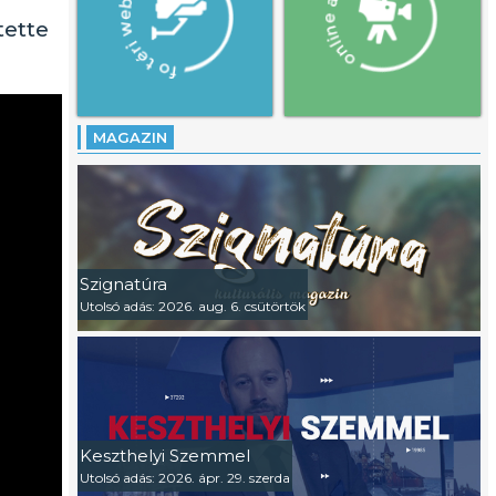
tette
MAGAZIN
Szignatúra
Utolsó adás: 2026. aug. 6. csütörtök
Keszthelyi Szemmel
Utolsó adás: 2026. ápr. 29. szerda