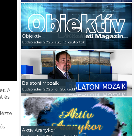
Objektív
Utolsó adás: 2026. aug. 13. csütörtök
Balatoni Mozaik
Utolsó adás: 2026. júl. 28. kedd
et. A
t és
idézte
ós
Aktív Aranykor