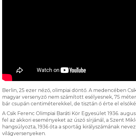
Berlin, 25 ezer néző, olimpiai döntő. A medencében Csi
magyar versenyző nem számított esélyesnek, 75 méterné
bár csupán centiméterekkel, de tisztán ő érte el elsőké
A Csik Ferenc Olimpiai Baráti Kör Egyesület 1936. augus
fel az akkori eseményeket az úszó sírjánál, a Szent M
hangsúlyozta, 1936 óta a sportág királyszámának nev
világversenyeken.