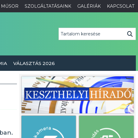
MŰSOR
SZOLGÁLTATÁSAINK
GALÉRIÁK
KAPCSOLAT
MIA
VÁLASZTÁS 2026
sban.