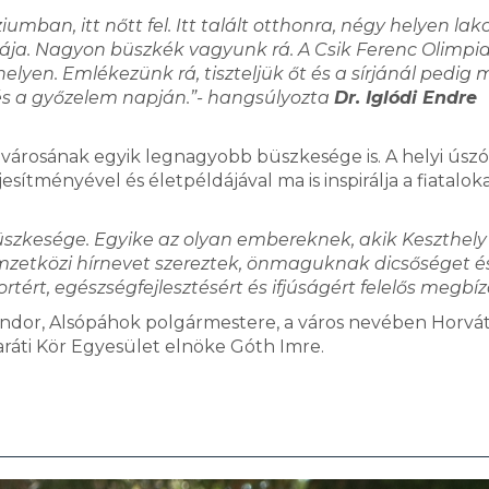
iumban, itt nőtt fel. Itt talált otthonra, négy helyen lak
zája. Nagyon büszkék vagyunk rá. A Csik Ferenc Olimpia
elyen. Emlékezünk rá, tiszteljük őt és a sírjánál pedig 
és a győzelem napján.”- hangsúlyozta
Dr. Iglódi Endre
városának egyik legnagyobb büszkesége is. A helyi úsz
ítményével és életpéldájával ma is inspirálja a fiataloka
szkesége. Egyike az olyan embereknek, akik Keszthely
emzetközi hírnevet szereztek, önmaguknak dicsőséget é
ortért, egészségfejlesztésért és ifjúságért felelős megbíz
Sándor, Alsópáhok polgármestere, a város nevében Horvá
aráti Kör Egyesület elnöke Góth Imre.