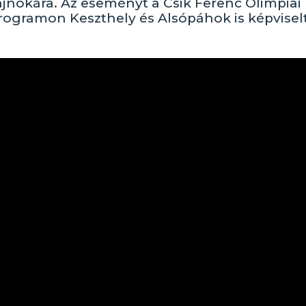
nokára. Az eseményt a Csik Ferenc Olimpiai
programon Keszthely és Alsópáhok is képvisel