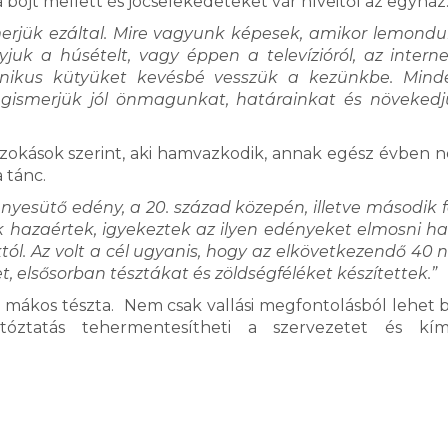
jt mellett és jócselekedeteket vár híveitől az egyház
rjük ezáltal. Mire vagyunk képesek, amikor lemond
juk a húsételt, vagy éppen a televízióról, az intern
nikus kütyüket kevésbé vesszük a kezünkbe. Minde
egismerjük jól önmagunkat, határainkat és növeked
szokások szerint, aki hamvazkodik, annak egész évben 
a tánc.
nyesütő edény, a 20. század közepén, illetve második 
 hazaértek, igyekeztek az ilyen edényeket elmosni h
tól. Az volt a cél ugyanis, hogy az elkövetkezendő 40
, elsősorban tésztákat és zöldségféléket készítettek.”
 a mákos tészta. Nem csak vallási megfontolásból lehet b
tóztatás tehermentesítheti a szervezetet és kím