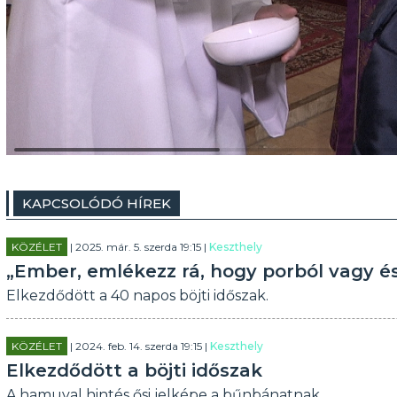
KAPCSOLÓDÓ HÍREK
KÖZÉLET
| 2025. már. 5. szerda 19:15 |
Keszthely
„Ember, emlékezz rá, hogy porból vagy és
Elkezdődött a 40 napos böjti időszak.
KÖZÉLET
| 2024. feb. 14. szerda 19:15 |
Keszthely
Elkezdődött a böjti időszak
A hamuval hintés ősi jelképe a bűnbánatnak.