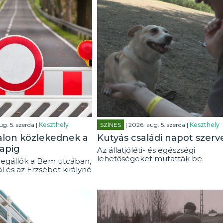
ug. 5. szerda |
Keszthely
SZÍNES
| 2026. aug. 5. szerda |
Keszthely
alon közlekednek a
Kutyás családi napot szerv
apig
Az állatjóléti- és egészségi
lehetőségeket mutatták be.
egállók a Bem utcában,
ál és az Erzsébet királyné