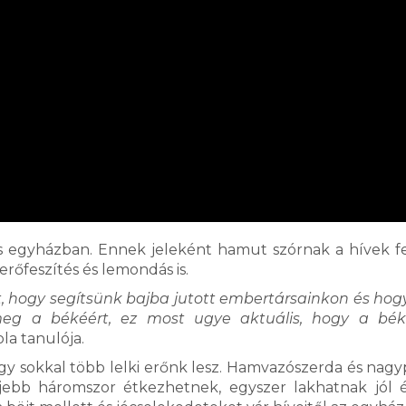
s egyházban. Ennek jeleként hamut szórnak a hívek fe
őfeszítés és lemondás is.
, hogy segítsünk bajba jutott embertársainkon és hog
eg a békéért, ez most ugye aktuális, hogy a béké
ola tanulója.
 így sokkal több lelki erőnk lesz. Hamvazószerda és nag
feljebb háromszor étkezhetnek, egyszer lakhatnak jól