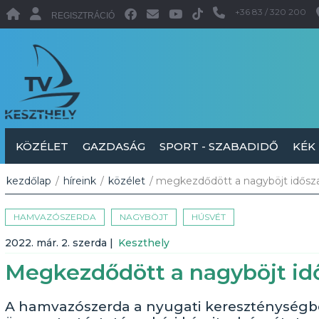
+36 83 / 320 200
REGISZTRÁCIÓ
KÖZÉLET
GAZDASÁG
SPORT - SZABADIDŐ
KÉK
kezdőlap
/
híreink
/
közélet
/ megkezdődött a nagyböjt idősza
HAMVAZÓSZERDA
NAGYBÖJT
HÚSVÉT
2022. már. 2. szerda
|
Keszthely
Megkezdődött a nagyböjt id
A hamvazószerda a nyugati kereszténységbe