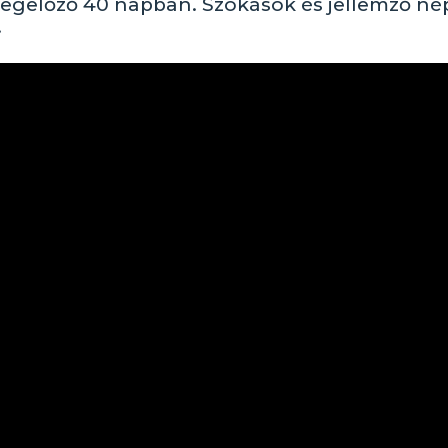
megelőző 40 napban. Szokások és jellemző né
.