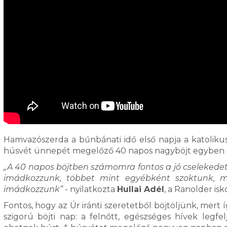
Hamvazószerda a bűnbánati idő első napja a katoliku
húsvét ünnepét megelőző 40 napos nagyböjt egyben er
„A 40 napos böjtben számomra fontos a jó cselekedet
imádkozzunk, többet mint egyébként szoktunk, m
imádkozzunk”
- nyilatkozta
Hullai Adél
, a Ranolder isk
Fontos, hogy az Úr iránti szeretetből böjtöljünk, mert
szigorú böjti nap: a felnőtt, egészséges hívek leg