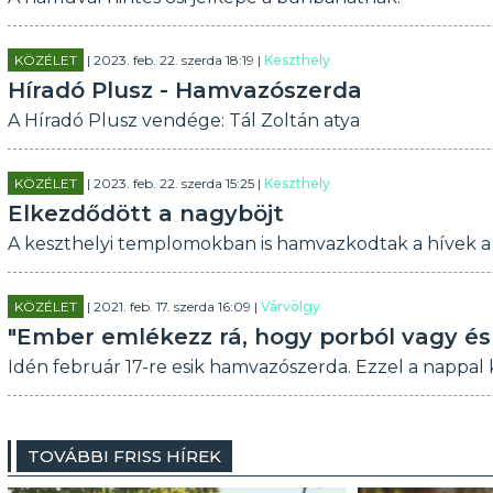
KÖZÉLET
| 2023. feb. 22. szerda 18:19 |
Keszthely
Híradó Plusz - Hamvazószerda
A Híradó Plusz vendége: Tál Zoltán atya
KÖZÉLET
| 2023. feb. 22. szerda 15:25 |
Keszthely
Elkezdődött a nagyböjt
A keszthelyi templomokban is hamvazkodtak a hívek a
KÖZÉLET
| 2021. feb. 17. szerda 16:09 |
Várvölgy
"Ember emlékezz rá, hogy porból vagy és 
Idén február 17-re esik hamvazószerda. Ezzel a nappal 
TOVÁBBI FRISS HÍREK