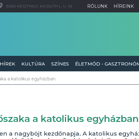
RÓLUNK
HÍREINK
8360 KESZTHELY, KOSSUTH L. U. 45.
 HÍREK
KULTÚRA
SZÍNES
ÉLETMÓD - GASZTRONÓ
ka a katolikus egyházban
őszaka a katolikus egyházban
n a nagyböjt kezdőnapja. A katolikus egyhá