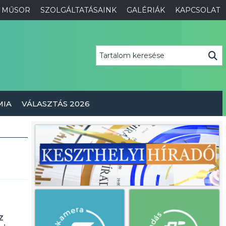
MŰSOR
SZOLGÁLTATÁSAINK
GALÉRIÁK
KAPCSOLAT
MIA
VÁLASZTÁS 2026
z