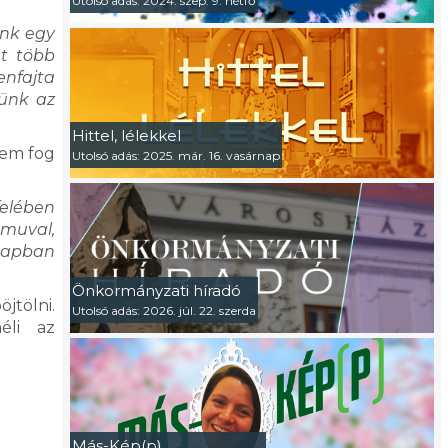
.
Utolsó adás: 2024. szep. 9. hétfő
unk egy
et több
nfajta
jünk az
Hittel, lélekkel
nem fog
Utolsó adás: 2025. már. 16. vasárnap
felében
amuval,
 napban
Önkormányzati híradó
öjtölni.
Utolsó adás: 2026. júl. 22. szerda
éli az
Más-Kép(p)