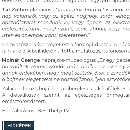
ehetnek húst. A húsvétot megelőző negyven napban a bö
Tál Zoltán
plébános:
„Önmagunk határait is megisme
nap valamiről, vagy az egész nagyböjt során elhagy
használatáról mondunk le, vagy éppen az elektro
erőfeszítés, amit meghozunk, segít abban, hogy m
Isten és az ember iránti szeretetben.”
Hamvazószerdával véget ért a farsangi időszak. A nép
fájni a feje. A böjt idején tiltott a mulatozás, különösen 
Molnár Csenge
néprajzos-muzeológus:
„Ez egy pecse
használták. Hamvazkodás után, amikor az asszonyok
annak érdekében, hogy megtisztítsák őket a zsiradék
a böjtnek eleget téve ne használjanak ilyen eszközöket
Zalára jellemző böjti étel a cibereleves, a kásafélék és
A dietetikusok szerint az egészséges önmegtar
emésztőrendszert.
Hársfalvi Ákos - Keszthelyi TV
HÍRKÉPEK