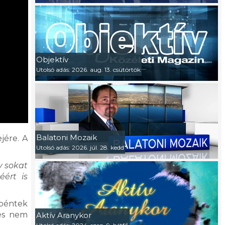
Objektív
Utolsó adás: 2026. aug. 13. csütörtök
Balatoni Mozaik
jére. A
Utolsó adás: 2026. júl. 28. kedd
y sokat
ért is
ypéntek
 és nem
Aktív Aranykor