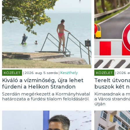
KÖZÉLET
| 2026. aug. 5. szerda |
Keszthely
KÖZÉLET
| 2026. a
Kiváló a vízminőség, újra lehet
Terelt útvon
fürdeni a Helikon Strandon
buszok két n
Szerdán megérkezett a Kormányhivatal
Kimaradnak a m
határozata a fürdési tilalom feloldásáról.
a Városi strandn
útján