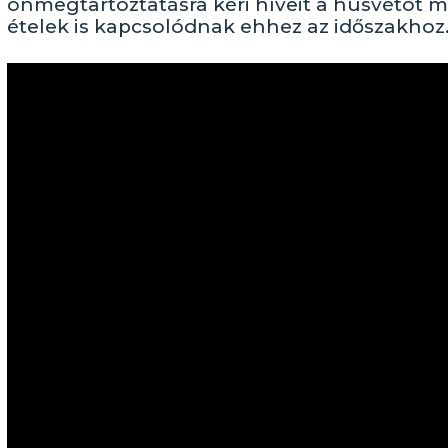
önmegtartóztatásra kéri híveit a húsvétot 
ételek is kapcsolódnak ehhez az időszakhoz