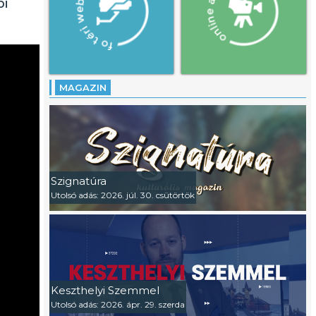
pi
MAGAZIN
Szignatúra
Utolsó adás: 2026. júl. 30. csütörtök
Keszthelyi Szemmel
Utolsó adás: 2026. ápr. 29. szerda