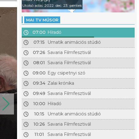
Utolsó adás: 2022. dec. 23. péntek
MAI TV MŰSOR
07:00
Híradó
07:15
Umatik animációs stúdió
07:26
Savaria Filmfesztivál
08:01
Savaria Filmfesztivál
09:00
Egy csipetnyi szó
09:34
Zalai krónika
09:49
Savaria Filmfesztivál
10:00
Híradó
10:15
Umatik animációs stúdió
10:26
Savaria Filmfesztivál
11:01
Savaria Filmfesztivál