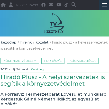
REGISZTRÁCIÓ
kezdőlap
/
híreink
/
közélet
/ híradó plusz - a helyi szervezetek
is segítik a környezetvédelmet
KÖRNYEZETVÉDELEM
FORRÁSVÍZ
KLÍMASTRATÉGIA
2022. máj. 24. kedd
|
Keszthely
Híradó Plusz - A helyi szervezetek is
segítik a környezetvédelmet
A Forrásvíz Természetbarát Egyesület munkájáról
kérdeztük Gálné Németh Ildikót, az egyesület
elnökét.