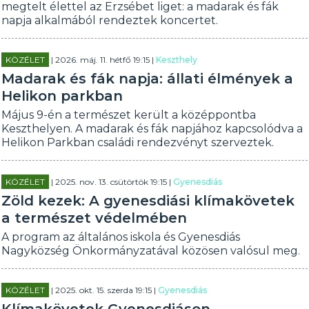
megtelt élettel az Erzsébet liget: a madarak és fák
napja alkalmából rendeztek koncertet.
KÖZÉLET
| 2026. máj. 11. hétfő 19:15 |
Keszthely
Madarak és fák napja: állati élmények a
Helikon parkban
Május 9-én a természet került a középpontba
Keszthelyen. A madarak és fák napjához kapcsolódva a
Helikon Parkban családi rendezvényt szerveztek.
KÖZÉLET
| 2025. nov. 13. csütörtök 19:15 |
Gyenesdiás
Zöld kezek: A gyenesdiási klímakövetek
a természet védelmében
A program az általános iskola és Gyenesdiás
Nagyközség Önkormányzatával közösen valósul meg.
KÖZÉLET
| 2025. okt. 15. szerda 19:15 |
Gyenesdiás