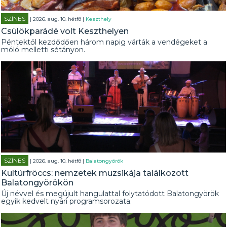
SZÍNES
| 2026. aug. 10. hétfő |
Keszthely
Csülökparádé volt Keszthelyen
Péntektől kezdődően három napig várták a vendégeket a
móló melletti sétányon.
SZÍNES
| 2026. aug. 10. hétfő |
Balatongyörök
Kultúrfröccs: nemzetek muzsikája találkozott
Balatongyörökön
Új névvel és megújult hangulattal folytatódott Balatongyörök
egyik kedvelt nyári programsorozata.