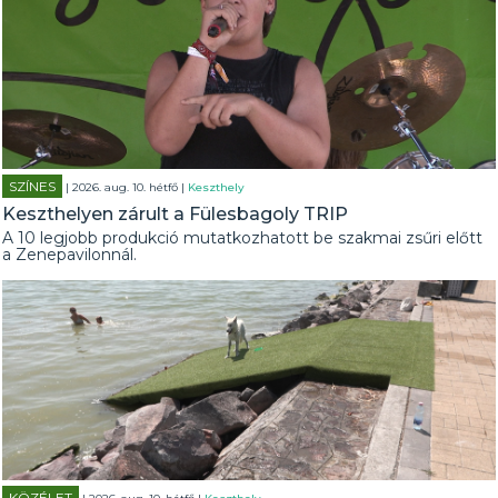
SZÍNES
| 2026. aug. 10. hétfő |
Keszthely
Keszthelyen zárult a Fülesbagoly TRIP
A 10 legjobb produkció mutatkozhatott be szakmai zsűri előtt
a Zenepavilonnál.
KÖZÉLET