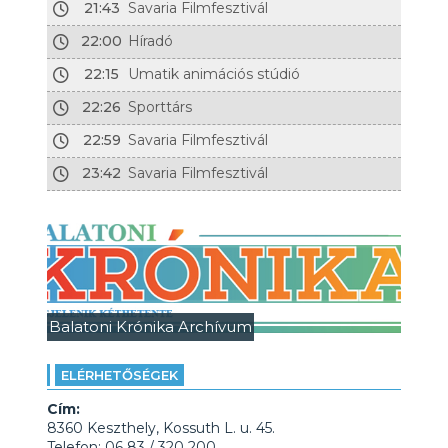
21:43
Savaria Filmfesztivál
22:00
Híradó
22:15
Umatik animációs stúdió
22:26
Sporttárs
22:59
Savaria Filmfesztivál
23:42
Savaria Filmfesztivál
Balatoni Krónika Archívum
ELÉRHETŐSÉGEK
Cím:
8360 Keszthely, Kossuth L. u. 45.
Telefon: 06 83 / 320 200