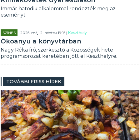
Klímakövetek Gyenesdiáson
Immár hatodik alkalommal rendezték meg az
eseményt.
SZÍNES
| 2025. máj. 2. péntek 19:15 |
Keszthely
Ökoanyu a könyvtárban
Nagy Réka író, szerkesztő a Közösségek hete
programsorozat keretében jött el Keszthelyre.
TOVÁBBI FRISS HÍREK