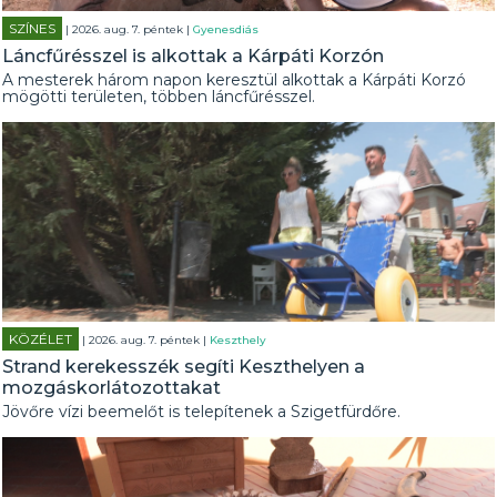
SZÍNES
| 2026. aug. 7. péntek |
Gyenesdiás
Láncfűrésszel is alkottak a Kárpáti Korzón
A mesterek három napon keresztül alkottak a Kárpáti Korzó
mögötti területen, többen láncfűrésszel.
KÖZÉLET
| 2026. aug. 7. péntek |
Keszthely
Strand kerekesszék segíti Keszthelyen a
mozgáskorlátozottakat
Jövőre vízi beemelőt is telepítenek a Szigetfürdőre.