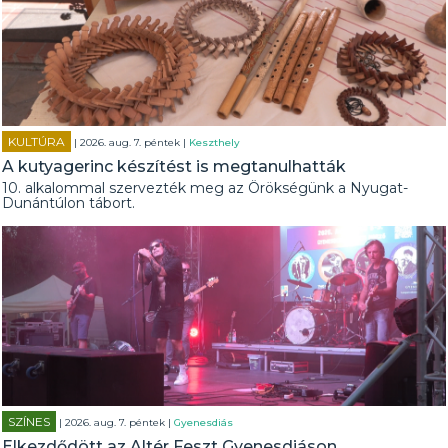
KULTÚRA
| 2026. aug. 7. péntek |
Keszthely
A kutyagerinc készítést is megtanulhatták
10. alkalommal szervezték meg az Örökségünk a Nyugat-
Dunántúlon tábort.
SZÍNES
| 2026. aug. 7. péntek |
Gyenesdiás
Elkezdődött az Altér Feszt Gyenesdiáson