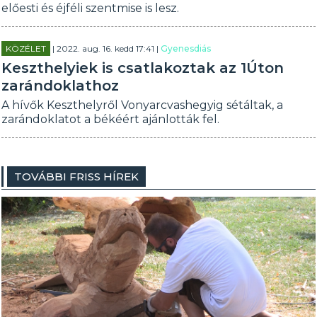
előesti és éjféli szentmise is lesz.
KÖZÉLET
| 2022. aug. 16. kedd 17:41 |
Gyenesdiás
Keszthelyiek is csatlakoztak az 1Úton
zarándoklathoz
A hívők Keszthelyről Vonyarcvashegyig sétáltak, a
zarándoklatot a békéért ajánlották fel.
TOVÁBBI FRISS HÍREK