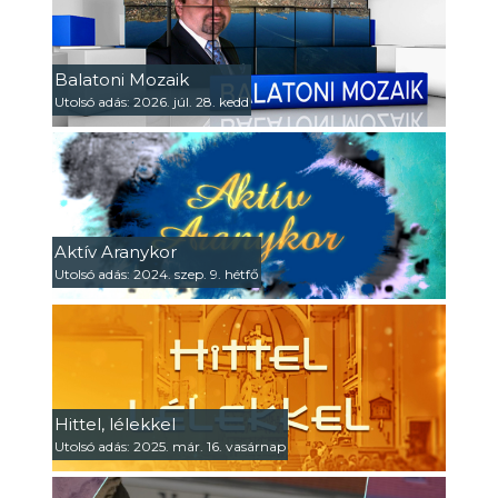
Balatoni Mozaik
Utolsó adás: 2026. júl. 28. kedd
Aktív Aranykor
Utolsó adás: 2024. szep. 9. hétfő
Hittel, lélekkel
Utolsó adás: 2025. már. 16. vasárnap