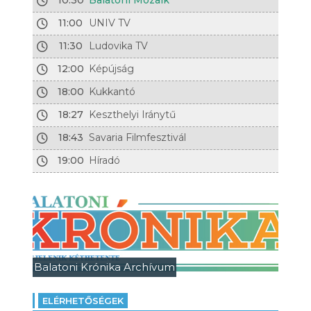
10:30
Balatoni Mozaik
11:00
UNIV TV
11:30
Ludovika TV
12:00
Képújság
18:00
Kukkantó
18:27
Keszthelyi Iránytű
18:43
Savaria Filmfesztivál
19:00
Híradó
Balatoni Krónika Archívum
ELÉRHETŐSÉGEK