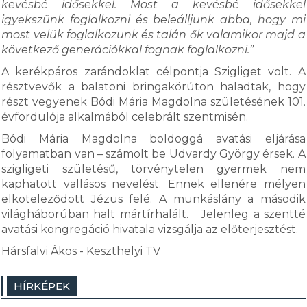
kevésbé idősekkel. Most a kevésbé idősekkel
igyekszünk foglalkozni és beleálljunk abba, hogy mi
most velük foglalkozunk és talán ők valamikor majd a
következő generációkkal fognak foglalkozni.”
A kerékpáros zarándoklat célpontja Szigliget volt. A
résztvevők a balatoni bringakörúton haladtak, hogy
részt vegyenek Bódi Mária Magdolna születésének 101.
évfordulója alkalmából celebrált szentmisén.
Bódi Mária Magdolna boldoggá avatási eljárása
folyamatban van – számolt be Udvardy György érsek. A
szigligeti születésű, törvénytelen gyermek nem
kaphatott vallásos nevelést. Ennek ellenére mélyen
elköteleződött Jézus felé. A munkáslány a második
világháborúban halt mártírhalált. Jelenleg a szentté
avatási kongregáció hivatala vizsgálja az előterjesztést.
Hársfalvi Ákos - Keszthelyi TV
HÍRKÉPEK