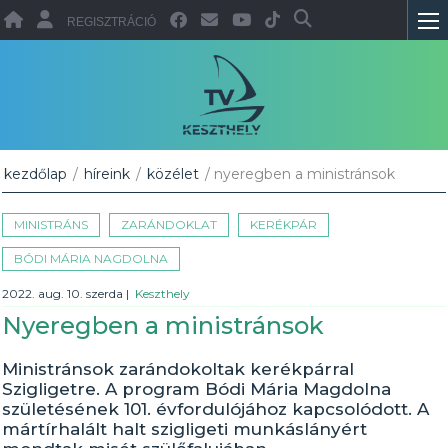
REGISZTRÁCIÓ
kezdőlap
/
híreink
/
közélet
/ nyeregben a ministránsok
MINISTRÁNS
ZARÁNDOKLAT
KERÉKPÁR
BÓDI MÁRIA NAGDOLNA
2022. aug. 10. szerda
|
Keszthely
Nyeregben a ministránsok
Ministránsok zarándokoltak kerékpárral
Szigligetre. A program Bódi Mária Magdolna
születésének 101. évfordulójához kapcsolódott. A
mártírhalált halt szigligeti munkáslányért