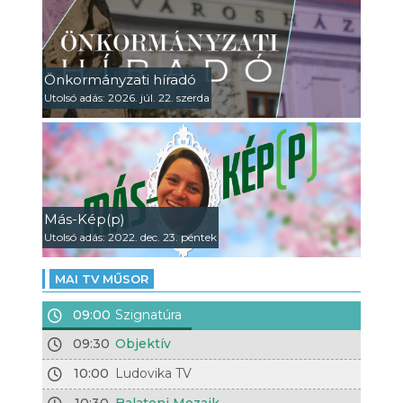
Önkormányzati híradó
Utolsó adás: 2026. júl. 22. szerda
Más-Kép(p)
Utolsó adás: 2022. dec. 23. péntek
MAI TV MŰSOR
09:00
Szignatúra
09:30
Objektív
10:00
Ludovika TV