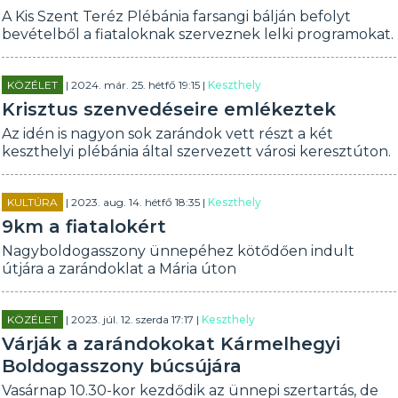
A Kis Szent Teréz Plébánia farsangi bálján befolyt
bevételből a fiataloknak szerveznek lelki programokat.
KÖZÉLET
| 2024. már. 25. hétfő 19:15 |
Keszthely
Krisztus szenvedéseire emlékeztek
Az idén is nagyon sok zarándok vett részt a két
keszthelyi plébánia által szervezett városi keresztúton.
KULTÚRA
| 2023. aug. 14. hétfő 18:35 |
Keszthely
9km a fiatalokért
Nagyboldogasszony ünnepéhez kötődően indult
útjára a zarándoklat a Mária úton
KÖZÉLET
| 2023. júl. 12. szerda 17:17 |
Keszthely
Várják a zarándokokat Kármelhegyi
Boldogasszony búcsújára
Vasárnap 10.30-kor kezdődik az ünnepi szertartás, de