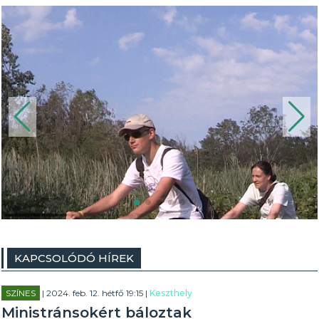
KAPCSOLÓDÓ HÍREK
SZÍNES
| 2024. feb. 12. hétfő 19:15 |
Keszthely
Ministránsokért báloztak