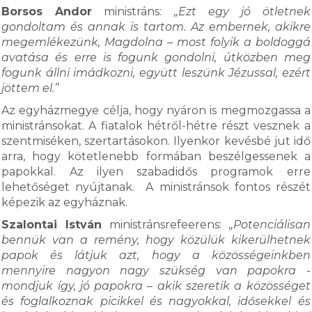
Borsos Andor
ministráns:
„Ezt egy jó ötletnek
gondoltam és annak is tartom. Az embernek, akikre
megemlékezünk, Magdolna – most folyik a boldoggá
avatása és erre is fogunk gondolni, útközben meg
fogunk állni imádkozni, együtt leszünk Jézussal, ezért
jöttem el.”
Az egyházmegye célja, hogy nyáron is megmozgassa a
ministránsokat. A fiatalok hétről-hétre részt vesznek a
szentmiséken, szertartásokon. Ilyenkor kevésbé jut idő
arra, hogy kötetlenebb formában beszélgessenek a
papokkal. Az ilyen szabadidős programok erre
lehetőséget nyújtanak. A ministránsok fontos részét
képezik az egyháznak.
Szalontai István
ministránsrefeerens:
„Potenciálisan
bennük van a remény, hogy közülük kikerülhetnek
papok és látjuk azt, hogy a közösségeinkben
mennyire nagyon nagy szükség van papokra -
mondjuk így, jó papokra – akik szeretik a közösséget
és foglalkoznak picikkel és nagyokkal, idősekkel és