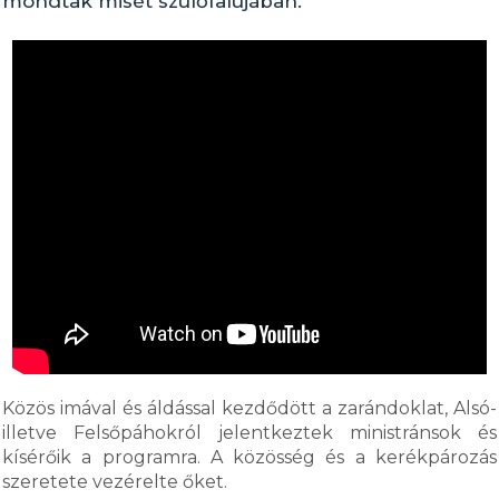
mondtak misét szülőfalujában.
Közös imával és áldással kezdődött a zarándoklat, Alsó-
illetve Felsőpáhokról jelentkeztek ministránsok és
kísérőik a programra. A közösség és a kerékpározás
szeretete vezérelte őket.