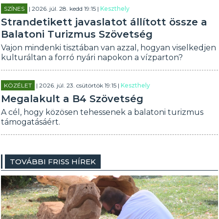
SZÍNES
| 2026. júl. 28. kedd 19:15 |
Keszthely
Strandetikett javaslatot állított össze a
Balatoni Turizmus Szövetség
Vajon mindenki tisztában van azzal, hogyan viselkedjen
kulturáltan a forró nyári napokon a vízparton?
KÖZÉLET
| 2026. júl. 23. csütörtök 19:15 |
Keszthely
Megalakult a B4 Szövetség
A cél, hogy közösen tehessenek a balatoni turizmus
támogatásáért.
TOVÁBBI FRISS HÍREK