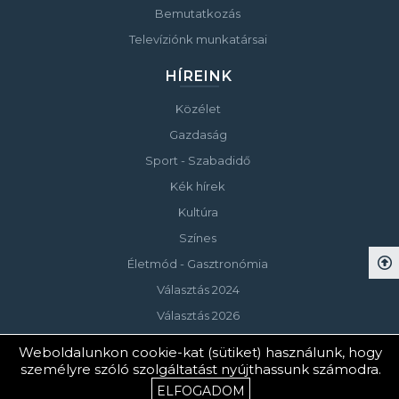
Bemutatkozás
Televíziónk munkatársai
HÍREINK
Közélet
Gazdaság
Sport - Szabadidő
Kék hírek
Kultúra
Színes
Életmód - Gasztronómia
Választás 2024
Választás 2026
Weboldalunkon cookie-kat (sütiket) használunk, hogy
személyre szóló szolgáltatást nyújthassunk számodra.
© Copyright 2023 Keszthelyi Televízió
ELFOGADOM