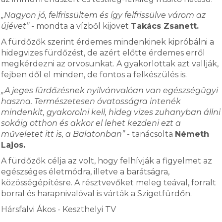
„Nagyon jó, felfrissültem és így felfrissülve várom az
újévet”
- mondta a vízből kijövet
Takács Zsanett.
A fürdőzők szerint érdemes mindenkinek kipróbálni a
hidegvizes fürdőzést, de azért előtte érdemes erről
megkérdezni az orvosunkat. A gyakorlottak azt vallják,
fejben dől el minden, de fontos a felkészülés is.
„A jeges fürdőzésnek nyilvánvalóan van egészségügyi
haszna. Természetesen óvatosságra intenék
mindenkit, gyakorolni kell, hideg vizes zuhanyban állni
sokáig otthon és akkor el lehet kezdeni ezt a
műveletet itt is, a Balatonban”
- tanácsolta
Németh
Lajos.
A fürdőzők célja az volt, hogy felhívják a figyelmet az
egészséges életmódra, illetve a barátságra,
közösségépítésre. A résztvevőket meleg teával, forralt
borral és harapnivalóval is várták a Szigetfürdőn.
Hársfalvi Ákos - Keszthelyi TV