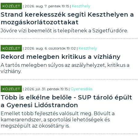
KÖZÉLET
| 2026. aug. 7. péntek 19:15 |
Keszthely
Strand kerekesszék segíti Keszthelyen a
mozgáskorlátozottakat
Jövőre vízi beemelőt is telepítenek a Szigetfürdőre.
KÖZÉLET
| 2026. aug. 6. csütörtök 19:02 |
Keszthely
Rekord melegben kritikus a vízhiány
A tartós melegben súlyos az aszályhelyzet, kritikus a
vízhiány.
KÖZÉLET
| 2026. júl. 31. péntek 19:15 |
Gyenesdiás
Több is elkélne belőle - SUP tároló épült
a Gyenesi Lidóstrandon
Emellet több fejlesztés valósult meg. Bővült a
kamerarendszer, a sportolási lehetőségek és
megszépült az ökosétány is.