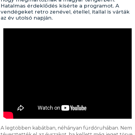
Hatalmas érdeklődés kísérte a programot. A
vendégeket retro zenével, étellel, itallal is várták
az év utolsó napján.
A legtöbben kabátban, néhányan fürdőruhában. Nem
tévesztették el az évszakot, ha kellett még jeget törve