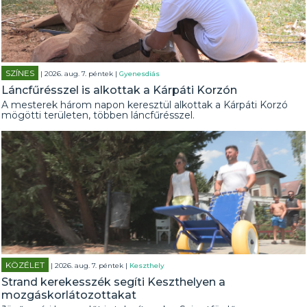
SZÍNES
| 2026. aug. 7. péntek |
Gyenesdiás
Láncfűrésszel is alkottak a Kárpáti Korzón
A mesterek három napon keresztül alkottak a Kárpáti Korzó
mögötti területen, többen láncfűrésszel.
KÖZÉLET
| 2026. aug. 7. péntek |
Keszthely
Strand kerekesszék segíti Keszthelyen a
mozgáskorlátozottakat