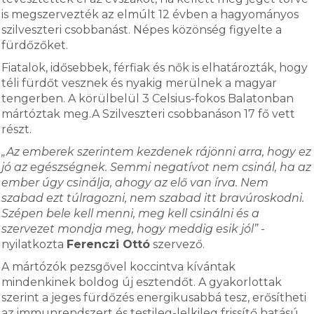
is megszervezték az elmúlt 12 évben a hagyományos
szilveszteri csobbanást. Népes közönség figyelte a
fürdőzőket.
Fiatalok, idősebbek, férfiak és nők is elhatározták, hogy
téli fürdőt vesznek és nyakig merülnek a magyar
tengerben. A körülbelül 3 Celsius-fokos Balatonban
mártóztak meg.A Szilveszteri csobbanáson 17 fő vett
részt.
„Az emberek szerintem kezdenek rájönni arra, hogy ez
jó az egészségnek. Semmi negatívot nem csinál, ha az
ember úgy csinálja, ahogy az elő van írva. Nem
szabad ezt túlragozni, nem szabad itt bravúroskodni.
Szépen bele kell menni, meg kell csinálni és a
szervezet mondja meg, hogy meddig esik jól”
-
nyilatkozta
Ferenczi Ottó
szervező.
A mártózók pezsgővel koccintva kívántak
mindenkinek boldog új esztendőt. A gyakorlottak
szerint a jeges fürdőzés energikusabbá tesz, erősítheti
az immunrendszert és testileg-lelkileg frissítő hatású.