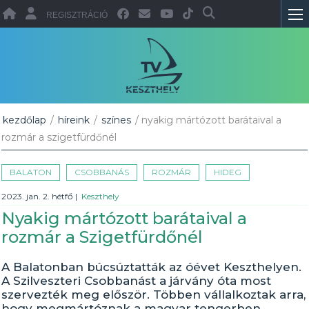
REGISZTRÁCIÓ
kezdőlap
/
híreink
/
színes
/ nyakig mártózott barátaival a
rozmár a szigetfürdőnél
BALATON
CSOBBANÁS
ROZMÁR
HIDEG
2023. jan. 2. hétfő
|
Keszthely
Nyakig mártózott barátaival a
rozmár a Szigetfürdőnél
A Balatonban búcsúztatták az óévet Keszthelyen.
A Szilveszteri Csobbanást a járvány óta most
szervezték meg először. Többen vállalkoztak arra,
hogy megmártóznak a magyar tengerben.