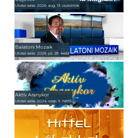
Utolsó adás: 2026. aug. 13. csütörtök
Balatoni Mozaik
Utolsó adás: 2026. júl. 28. kedd
Aktív Aranykor
Utolsó adás: 2024. szep. 9. hétfő