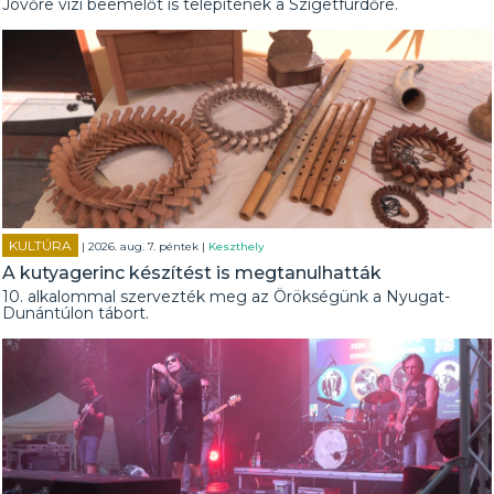
Jövőre vízi beemelőt is telepítenek a Szigetfürdőre.
KULTÚRA
| 2026. aug. 7. péntek |
Keszthely
A kutyagerinc készítést is megtanulhatták
10. alkalommal szervezték meg az Örökségünk a Nyugat-
Dunántúlon tábort.