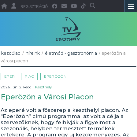
REGISZTRÁCIÓ
kezdőlap
/
híreink
/
életmód - gasztronómia
/ eperözön a
városi piacon
EPER
PIAC
EPERÖZÖN
2026. jún. 2. kedd
|
Keszthely
Eperözön a Városi Piacon
Az eperé volt a főszerep a keszthelyi piacon. Az
“Eperözön” című programmal az volt a célja a
szervezőknek, hogy felhívják a figyelmet a
szezonális, helyben termesztett termékek
értékére. A program egy új kezdeményezés. Az