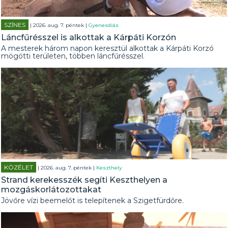
SZÍNES
| 2026. aug. 7. péntek |
Gyenesdiás
Láncfűrésszel is alkottak a Kárpáti Korzón
A mesterek három napon keresztül alkottak a Kárpáti Korzó
mögötti területen, többen láncfűrésszel.
KÖZÉLET
| 2026. aug. 7. péntek |
Keszthely
Strand kerekesszék segíti Keszthelyen a
mozgáskorlátozottakat
Jövőre vízi beemelőt is telepítenek a Szigetfürdőre.