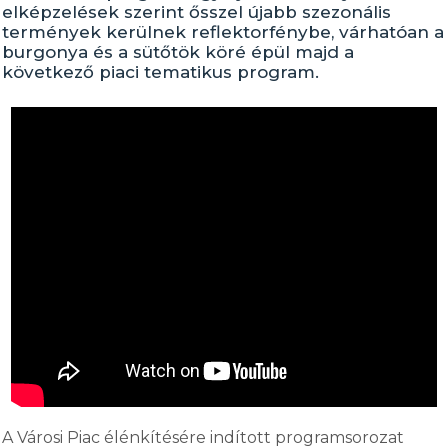
elképzelések szerint ősszel újabb szezonális
termények kerülnek reflektorfénybe, várhatóan a
burgonya és a sütőtök köré épül majd a
következő piaci tematikus program.
A Városi Piac élénkítésére indított programsorozat