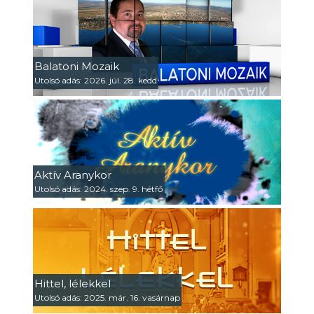
Balatoni Mozaik
Utolsó adás: 2026. júl. 28. kedd
Aktív Aranykor
Utolsó adás: 2024. szep. 9. hétfő
Hittel, lélekkel
Utolsó adás: 2025. már. 16. vasárnap