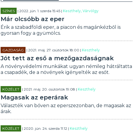
SZÍNES
| 2022. jún. 1. szerda 15:45 |
Keszthely, Várvölgy
Már olcsóbb az eper
Érik a szabadföldi eper, a piacon és magánkézből is
gyorsan fogy a gyümölcs.
GAZDASÁG
| 2021. máj. 27. csütörtök 18:00 |
Keszthely
Jót tett az eső a mezőgazdaságnak
A növényvédelmi munkákat ugyan némileg hátráltatta
a csapadék, de a növények igényelték az esőt.
KÖZÉLET
| 2021. máj. 20. csütörtök 19:08 |
Keszthely
Magasak az eperárak
Választék van bőven az eperszezonban, de magasak az
árak.
KÖZÉLET
| 2020. jún. 24. szerda 11:12 |
Keszthely