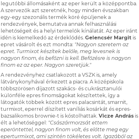
legutóbbi állomásaként az eper került a középpontba.
A szervezők azt szeretnék, hogy minden évszakban
egy-egy szezonális termék köré épüljenek a
rendezvények, bemutatva annak felhasználási
lehetőségeit és a helyi termelők kínálatát. Az eper iránt
idén is kiemelkedő az érdeklődés.
Gelencsér Margit
is
epret vásárolt és ezt mondta:
"Nagyon szeretem az
epret. Turmixot készítek belőle, meg levesnek is
nagyon finom, és befőzni is kell. Befőzésre is nagyon
finom ez az eper. Nagyon szeretjük."
A rendezvényhez csatlakozott a VSZK is, amely
látványkonyhával érkezett a piacra. A középiskola
többszörösen díjazott szakács- és cukrásztanulói
különféle epres finomságokat készítettek, így a
látogatók többek között epres palacsintát, smarnit,
turmixot, eperrel díszített vaníliás kosárkát és epres-
bazsalikomos brownie-t is kóstolhattak.
Vicze András
is
élt a lehetőséggel:
"Császármorzsát ettem
eperöntettel, nagyon finom volt, és előtte meg egy
eperturmixot, ami szintén tökéletes volt. Igazából az