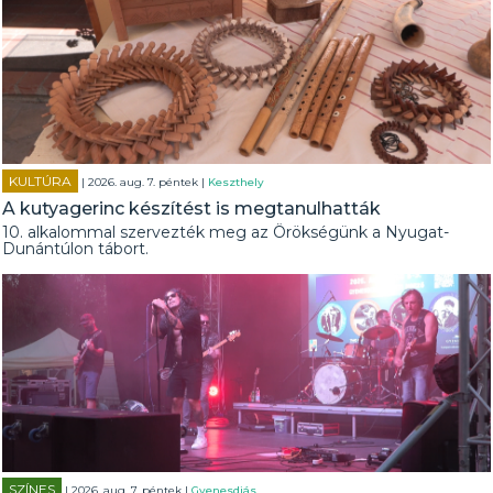
KULTÚRA
| 2026. aug. 7. péntek |
Keszthely
A kutyagerinc készítést is megtanulhatták
10. alkalommal szervezték meg az Örökségünk a Nyugat-
Dunántúlon tábort.
SZÍNES
| 2026. aug. 7. péntek |
Gyenesdiás