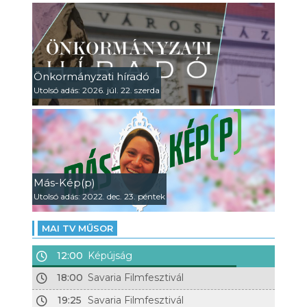
Önkormányzati híradó
Utolsó adás: 2026. júl. 22. szerda
Más-Kép(p)
Utolsó adás: 2022. dec. 23. péntek
MAI TV MŰSOR
12:00
Képújság
18:00
Savaria Filmfesztivál
19:25
Savaria Filmfesztivál