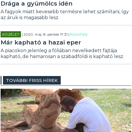
Drága a gyümölcs idén
A fagyok miatt kevesebb termésre lehet számítani, így
az áruk is magasabb lesz.
KÖZÉLET
| 2020. máj. 8. péntek 17:31 |
Keszthely
Már kapható a hazai eper
A piacokon jelenleg a fóliában nevelkedett fajtája
kapható, de hamarosan a szabadföldi is kapható lesz.
TOVÁBBI FRISS HÍREK