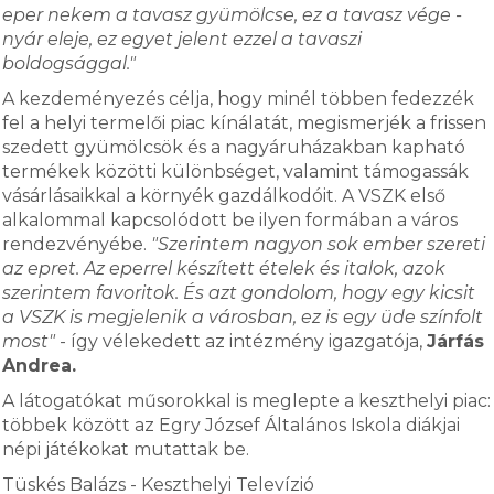
eper nekem a tavasz gyümölcse, ez a tavasz vége -
nyár eleje, ez egyet jelent ezzel a tavaszi
boldogsággal."
A kezdeményezés célja, hogy minél többen fedezzék
fel a helyi termelői piac kínálatát, megismerjék a frissen
szedett gyümölcsök és a nagyáruházakban kapható
termékek közötti különbséget, valamint támogassák
vásárlásaikkal a környék gazdálkodóit. A VSZK első
alkalommal kapcsolódott be ilyen formában a város
rendezvényébe.
"Szerintem nagyon sok ember szereti
az epret. Az eperrel készített ételek és italok, azok
szerintem favoritok. És azt gondolom, hogy egy kicsit
a VSZK is megjelenik a városban, ez is egy üde színfolt
most"
- így vélekedett az intézmény igazgatója,
Járfás
Andrea.
A látogatókat műsorokkal is meglepte a keszthelyi piac:
többek között az Egry József Általános Iskola diákjai
népi játékokat mutattak be.
Tüskés Balázs - Keszthelyi Televízió