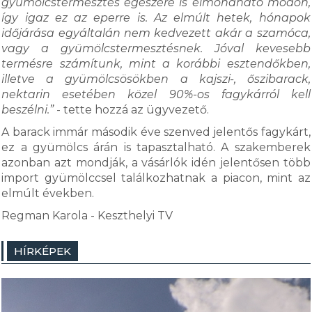
gyümölcstermesztés egészére is elmondható módon,
így igaz ez az eperre is. Az elmúlt hetek, hónapok
időjárása egyáltalán nem kedvezett akár a szamóca,
vagy a gyümölcstermesztésnek. Jóval kevesebb
termésre számítunk, mint a korábbi esztendőkben,
illetve a gyümölcsösökben a kajszi-, őszibarack,
nektarin esetében közel 90%-os fagykárról kell
beszélni.”
- tette hozzá az ügyvezető.
A barack immár második éve szenved jelentős fagykárt,
ez a gyümölcs árán is tapasztalható. A szakemberek
azonban azt mondják, a vásárlók idén jelentősen több
import gyümölccsel találkozhatnak a piacon, mint az
elmúlt években.
Regman Karola - Keszthelyi TV
HÍRKÉPEK