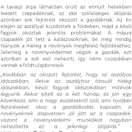
A tavaszi árpa láthatóan örült az elmúlt hetekben
leesett csapadéknak, az idei szélsőséges időjárás
azonban sok fejtőrést okozott a gazdáknak. Az év
elején az aszállyal küzdöttek a földeken, majd a késői
fagyok okoztak jelentős problémákat. A májusi
csapadék jót tett a kalászosoknak, de még mindig
hiányzik a meleg a növények megfelelő fejlődéséhez.
Jelenleg a növényvédelmet végzik a gazdák, ezt
azonban a sok eső nehezíti, így némi csúszásban
vannak a földtulajdonosok.
„Korábban az okozott fejtörést, hogy az aszályos
időszakban, illetve az aszályhoz társuló hideg
időszakban, késői fagyok időszakában mitévők
legyünk. Akkor eltelt ez a két hónap, és jön egy
következő, ami a nagy esőzésekről szól, ami további
fejtöréseket okoz a gazdálkodás kapcsán. A
növényeknek alapvetően jól jött ez a csapadék,
viszont a növényvédelmi munkákat nagyban
nehezítette ez a jelenlegi időjárás.”
-