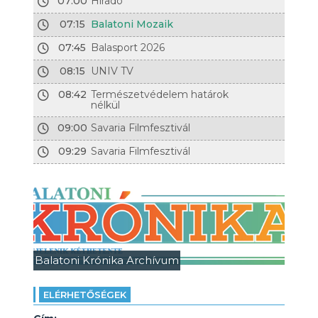
07:00
Híradó
07:15
Balatoni Mozaik
07:45
Balasport 2026
08:15
UNIV TV
08:42
Természetvédelem határok
nélkül
09:00
Savaria Filmfesztivál
09:29
Savaria Filmfesztivál
Balatoni Krónika Archívum
ELÉRHETŐSÉGEK