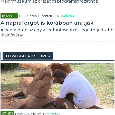
Majormúzeum az országos programsorozathoz.
KÖZÉLET
| 2024. szep. 6. péntek 19:15 |
Kadarkút
A napraforgót is korábban aratják
A napraforgó az egyik legfontosabb és legelterjedtebb
olajnövény.
TOVÁBBI FRISS HÍREK
SZÍNES
| 2026. aug. 7. péntek |
Gyenesdiás