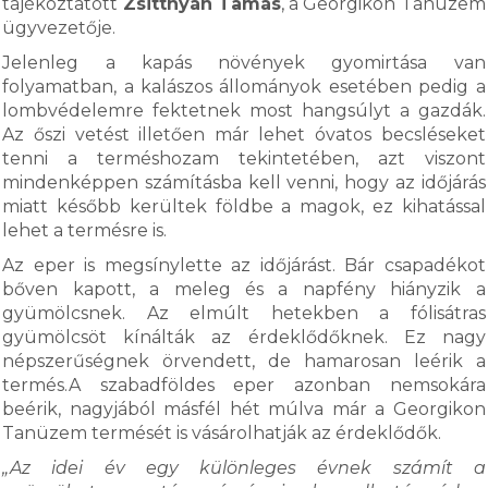
tájékoztatott
Zsittnyán Tamás
, a Georgikon Tanüzem
ügyvezetője.
Jelenleg a kapás növények gyomirtása van
folyamatban, a kalászos állományok esetében pedig a
lombvédelemre fektetnek most hangsúlyt a gazdák.
Az őszi vetést illetően már lehet óvatos becsléseket
tenni a terméshozam tekintetében, azt viszont
mindenképpen számításba kell venni, hogy az időjárás
miatt később kerültek földbe a magok, ez kihatással
lehet a termésre is.
Az eper is megsínylette az időjárást. Bár csapadékot
bőven kapott, a meleg és a napfény hiányzik a
gyümölcsnek. Az elmúlt hetekben a fólisátras
gyümölcsöt kínálták az érdeklődőknek. Ez nagy
népszerűségnek örvendett, de hamarosan leérik a
termés.A szabadföldes eper azonban nemsokára
beérik, nagyjából másfél hét múlva már a Georgikon
Tanüzem termését is vásárolhatják az érdeklődők.
„Az idei év egy különleges évnek számít a