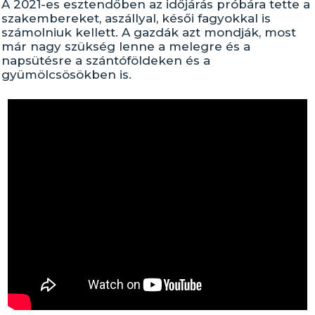
A 2021-es esztendőben az időjárás próbára tette a
szakembereket, aszállyal, késői fagyokkal is
számolniuk kellett. A gazdák azt mondják, most
már nagy szükség lenne a melegre és a
napsütésre a szántóföldeken és a
gyümölcsösökben is.