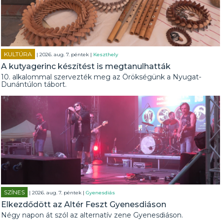
KULTÚRA
| 2026. aug. 7. péntek |
Keszthely
A kutyagerinc készítést is megtanulhatták
10. alkalommal szervezték meg az Örökségünk a Nyugat-
Dunántúlon tábort.
SZÍNES
| 2026. aug. 7. péntek |
Gyenesdiás
Elkezdődött az Altér Feszt Gyenesdiáson
Négy napon át szól az alternatív zene Gyenesdiáson.