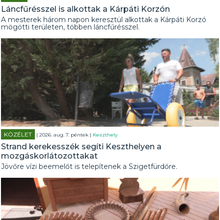
Láncfűrésszel is alkottak a Kárpáti Korzón
A mesterek három napon keresztül alkottak a Kárpáti Korzó
mögötti területen, többen láncfűrésszel.
KÖZÉLET
| 2026. aug. 7. péntek |
Keszthely
Strand kerekesszék segíti Keszthelyen a
mozgáskorlátozottakat
Jövőre vízi beemelőt is telepítenek a Szigetfürdőre.