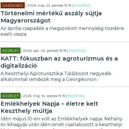
GAZDASÁG
| 2026. máj. 22. péntek 19:15 |
Keszthely
Történelmi mértékű aszály sújtja
Magyarországot
Az áprilisi csapadék a megszokott mennyiség tizedére
esett vissza.
KÖZÉLET
| 2026. ápr. 24. péntek 19:15 |
Keszthely
KATT: fókuszban az agroturizmus és a
digitalizáció
A Keszthelyi Agroturisztikai Találkozót negyedik
alkalommal rendezik meg a Georgikonon.
KÖZÉLET
| 2025. máj. 14. szerda 19:15 |
Keszthely
Emlékhelyek Napja – életre kelt
Keszthely múltja
Idén május 10-én volt az Emlékhelyek napja. Néhány
év kihagyás után idén ismét csatlakozott a keszthelyi