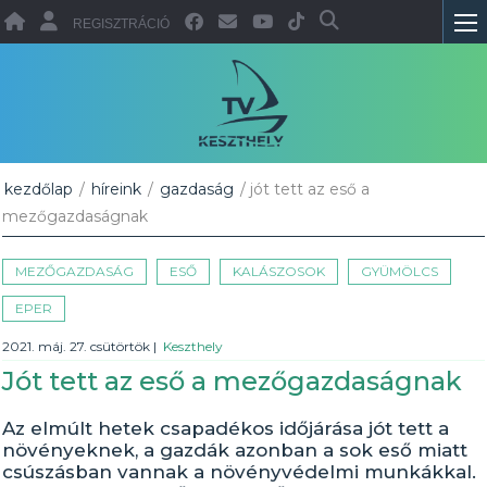
REGISZTRÁCIÓ
kezdőlap
/
híreink
/
gazdaság
/ jót tett az eső a
mezőgazdaságnak
MEZŐGAZDASÁG
ESŐ
KALÁSZOSOK
GYÜMÖLCS
EPER
2021. máj. 27. csütörtök
|
Keszthely
Jót tett az eső a mezőgazdaságnak
Az elmúlt hetek csapadékos időjárása jót tett a
növényeknek, a gazdák azonban a sok eső miatt
csúszásban vannak a növényvédelmi munkákkal.