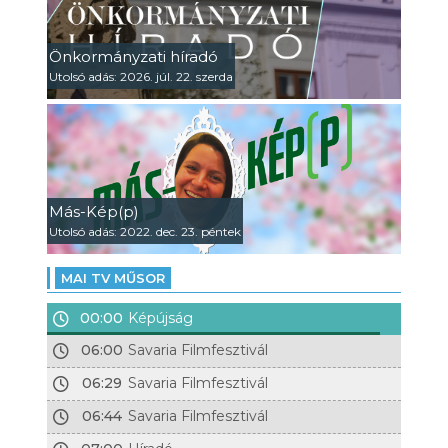
Önkormányzati híradó
Utolsó adás: 2026. júl. 22. szerda
Más-Kép(p)
Utolsó adás: 2022. dec. 23. péntek
MAI TV MŰSOR
00:00
Képújság
06:00
Savaria Filmfesztivál
06:29
Savaria Filmfesztivál
06:44
Savaria Filmfesztivál