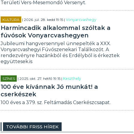
Területi Vers-Mesemondó Versenyt.
KULTÚRA
| 2026. júl. 28. kedd 19:15 |
Vonyarcvashegy
Harmincadik alkalommal szóltak a
fúvósok Vonyarcvashegyen
Jubileumi hangversennyel ünnepelték a XXX.
Vonyarcvashegyi Fúvószenekari Találkozót. A
rendezvényre hazánkból és Erdélyből is érkeztek
együttesek.is
SZÍNES
| 2025. okt. 27. hétfő 19:15 |
Keszthely
100 éve kívánnak Jó munkát! a
cserkészek
100 éves a 379. sz. Feltámadás Cserkészcsapat.
TOVÁBBI FRISS HÍREK