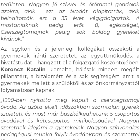
területen. Nagyon jó szívvel és örömmel gondolok
azokra, akik ezt az óvodát alapították, akik
beindították, ezt a 35 évet végigdolgozták. A
mostaniaknak pedig erőt ű, egészséget,
Cserszegtomajnak pedig sok boldog gyereket
kívánok.”
Az egykori és a jelenlegi kollégákat összeköti a
gyermekek iránti szeretetet, az együttműködés, a
hivatástudat – hangzott el a főigazgató köszöntőjében.
Koroncz Katalin
kiemelte, hálásak minden megélt
pillanatért, a bizalomért és a sok segítségért, amit a
gyermekek mellett a szülőktől és az önkormányzattól
folyamatosan kapnak.
„1990-ben nyitotta meg kapuit a cserszegtomaji
óvoda. Az azóta eltelt időszakban számtalan gyerek
született és most már büszkélkedhetünk 5 csoportos
óvodával és kétcsoportos minibölcsődével. Nagyon
szeretnek idejárni a gyerekeink. Nagyon színvonalas
pedagógusi munka folyik óvodánkban és szeretettel