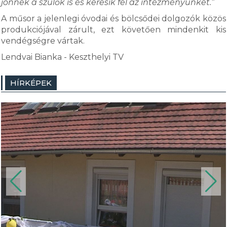
jönnek a szülők is és keresik fel az intézményünket.”
A műsor a jelenlegi óvodai és bölcsődei dolgozók közös
produkciójával zárult, ezt követően mindenkit kis
vendégségre vártak.
Lendvai Bianka - Keszthelyi TV
HÍRKÉPEK