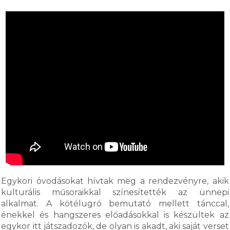
Egykori óvodásokat hívtak meg a rendezvényre, akik
kulturális műsoraikkal színesítették az ünnepi
alkalmat. A kötélugró bemutató mellett tánccal,
énekkel és hangszeres előadásokkal is készültek az
egykor itt játszadozók, de olyan is akadt, aki saját verset