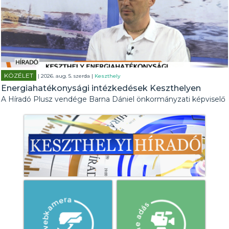
KÖZÉLET
| 2026. aug. 5. szerda |
Keszthely
Energiahatékonysági intézkedések Keszthelyen
A Híradó Plusz vendége Barna Dániel önkormányzati képviselő