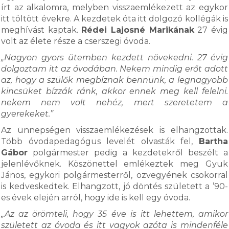
írt az alkalomra, melyben visszaemlékezett az egykor
itt töltött évekre. A kezdetek óta itt dolgozó kollégák is
meghívást kaptak.
Rédei Lajosné Marikának
27 évig
volt az élete része a cserszegi óvoda.
„Nagyon gyors ütemben kezdett növekedni. 27 évig
dolgoztam itt az óvodában. Nekem mindig erőt adott
az, hogy a szülők megbíznak bennünk, a legnagyobb
kincsüket bízzák ránk, akkor ennek meg kell felelni.
nekem nem volt nehéz, mert szeretetem a
gyerekeket.”
Az ünnepségen visszaemlékezések is elhangzottak.
Több óvodapedagógus levelét olvasták fel,
Bartha
Gábor
polgármester pedig a kezdetekről beszélt a
jelenlévőknek. Köszönettel emlékeztek meg Gyuk
János, egykori polgármesterről, özvegyének csokorral
is kedveskedtek. Elhangzott, jó döntés született a ’90-
es évek elején arról, hogy ide is kell egy óvoda.
„Az az örömteli, hogy 35 éve is itt lehettem, amikor
született az óvoda és itt vagyok azóta is mindenféle