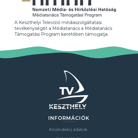
A Keszthelyi Televízió médiaszolgáltatási
tevékenységét a Médiatanács a Médiatanács
Támogatási Program keretében támogatja.
INFORMÁCIÓK
Közérdekű adatok