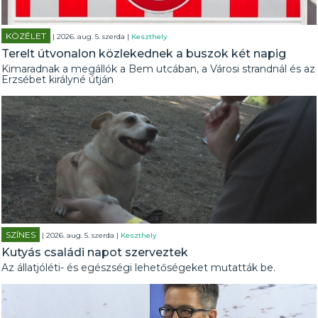
KÖZÉLET
| 2026. aug. 5. szerda |
Keszthely
Terelt útvonalon közlekednek a buszok két napig
Kimaradnak a megállók a Bem utcában, a Városi strandnál és az
Erzsébet királyné útján
SZÍNES
| 2026. aug. 5. szerda |
Keszthely
Kutyás családi napot szerveztek
Az állatjóléti- és egészségi lehetőségeket mutatták be.