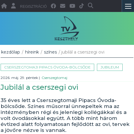
REGISZTRÁCIÓ
kezdőlap
/
híreink
/
színes
/ jubilál a cserszegi ovi
CSERSZEGTOMAJI PIPACS ÓVODA-BÖLCSŐDE
JUBILEUM
2026. máj. 29. péntek
|
Cserszegtomaj
Jubilál a cserszegi ovi
35 éves lett a Cserszegtomaji Pipacs Óvoda-
bölcsőde. Színes műsorral ünnepeltek ma az
intézményben régi és jelenlegi kollégákkal és a
volt óvodásokkal együtt. A több mint három
évtized alatt folyamatosan fejlődött az ovi, tervek
a jövőre nézve is vannak.