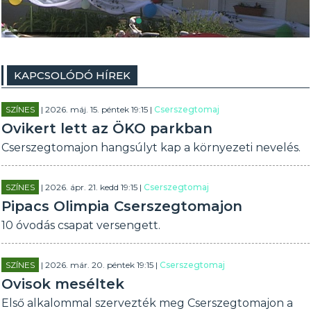
KAPCSOLÓDÓ HÍREK
SZÍNES
| 2026. máj. 15. péntek 19:15 |
Cserszegtomaj
Ovikert lett az ÖKO parkban
Cserszegtomajon hangsúlyt kap a környezeti nevelés.
SZÍNES
| 2026. ápr. 21. kedd 19:15 |
Cserszegtomaj
Pipacs Olimpia Cserszegtomajon
10 óvodás csapat versengett.
SZÍNES
| 2026. már. 20. péntek 19:15 |
Cserszegtomaj
Ovisok meséltek
Első alkalommal szervezték meg Cserszegtomajon a