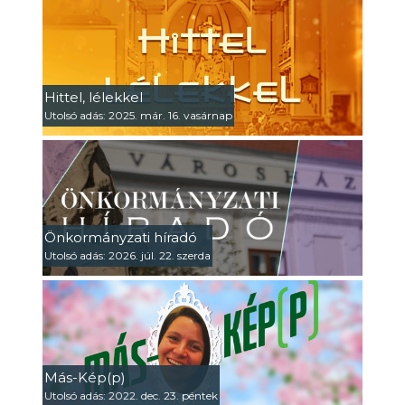
Hittel, lélekkel
Utolsó adás: 2025. már. 16. vasárnap
Önkormányzati híradó
Utolsó adás: 2026. júl. 22. szerda
Más-Kép(p)
Utolsó adás: 2022. dec. 23. péntek