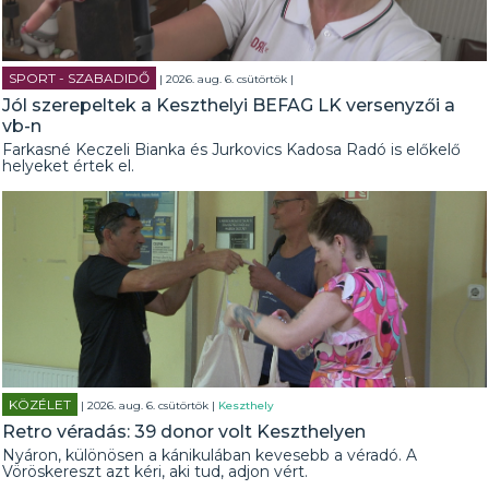
SPORT - SZABADIDŐ
| 2026. aug. 6. csütörtök |
Jól szerepeltek a Keszthelyi BEFAG LK versenyzői a
vb-n
Farkasné Keczeli Bianka és Jurkovics Kadosa Radó is előkelő
helyeket értek el.
KÖZÉLET
| 2026. aug. 6. csütörtök |
Keszthely
Retro véradás: 39 donor volt Keszthelyen
Nyáron, különösen a kánikulában kevesebb a véradó. A
Vöröskereszt azt kéri, aki tud, adjon vért.