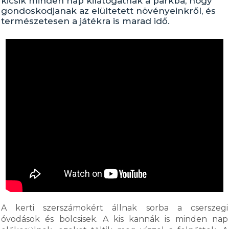
kicsik minden nap kilátogatnak a parkba, hogy
gondoskodjanak az elültetett növényeinkről, és
természetesen a játékra is marad idő.
A kerti szerszámokért állnak sorba a cserszegi
óvodások és bölcsisek. A kis kannák is minden nap