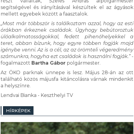
részt vállaltak, Szeles András alpolgármester
segítségével és irányításával készültek el az ágyások
mellett egyebek között a faasztalok.
„Most már többször is találkoztam azzal, hogy az esti
órákban érkeznek családok. Úgyhogy bebútoroztuk
ülőalkalmatosságokkal, fedett pihenőhelyekkel a
teret, abban bízunk, hogy egyre többen fogják majd
igénybe venni. Az is a cél, az az örömteli végeredmény
számunkra, hogyha ezt családok is használni fogják.”
-
fogalmazott
Bartha Gábor
polgármester.
Az ÖKO parknak ünnepe is lesz. Május 28-án az ott
található közös májusfa kitáncolásra várnak mindenkit
a helyszínre.
Lendvai Bianka - Keszthelyi TV
HÍRKÉPEK