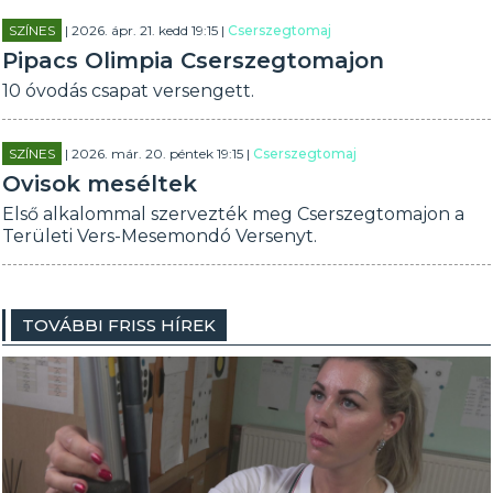
SZÍNES
| 2026. ápr. 21. kedd 19:15 |
Cserszegtomaj
Pipacs Olimpia Cserszegtomajon
10 óvodás csapat versengett.
SZÍNES
| 2026. már. 20. péntek 19:15 |
Cserszegtomaj
Ovisok meséltek
Első alkalommal szervezték meg Cserszegtomajon a
Területi Vers-Mesemondó Versenyt.
TOVÁBBI FRISS HÍREK