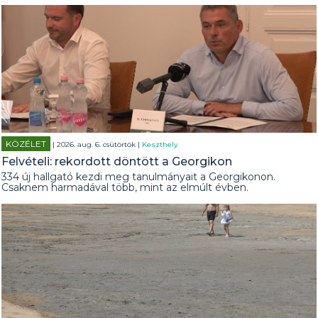
KÖZÉLET
| 2026. aug. 6. csütörtök |
Keszthely
Felvételi: rekordott döntött a Georgikon
334 új hallgató kezdi meg tanulmányait a Georgikonon.
Csaknem harmadával több, mint az elmúlt évben.