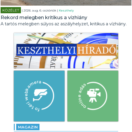
KÖZÉLET
| 2026. aug. 6. csütörtök |
Keszthely
Rekord melegben kritikus a vízhiány
A tartós melegben súlyos az aszályhelyzet, kritikus a vízhiány.
MAGAZIN