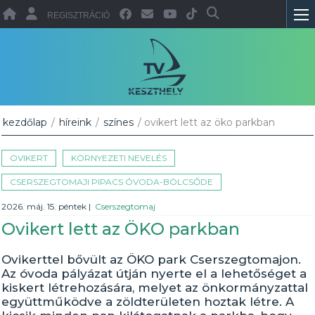
REGISZTRÁCIÓ
kezdőlap
/
híreink
/
színes
/ ovikert lett az öko parkban
OVIKERT
KÖRNYEZETI NEVELÉS
CSERSZEGTOMAJI PIPACS ÓVODA-BÖLCSŐDE
2026. máj. 15. péntek
|
Cserszegtomaj
Ovikert lett az ÖKO parkban
Ovikerttel bővült az ÖKO park Cserszegtomajon.
Az óvoda pályázat útján nyerte el a lehetőséget a
kiskert létrehozására, melyet az önkormányzattal
együttműködve a zöldterületen hoztak létre. A