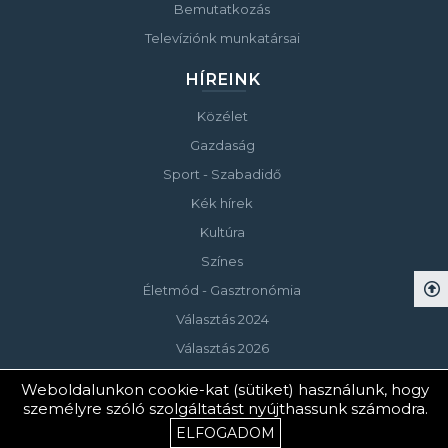
Bemutatkozás
Televíziónk munkatársai
HÍREINK
Közélet
Gazdaság
Sport - Szabadidő
Kék hírek
Kultúra
Színes
Életmód - Gasztronómia
Választás 2024
Választás 2026
Weboldalunkon cookie-kat (sütiket) használunk, hogy
személyre szóló szolgáltatást nyújthassunk számodra.
© Copyright 2023 Keszthelyi Televízió
ELFOGADOM