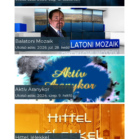
Balatoni Mozaik
Utolsó adás: 2026. júl. 28. kedd
Aktív Aranykor
Utolsó adás: 2024. szep. 9. hétfő
Hittel, lélekkel