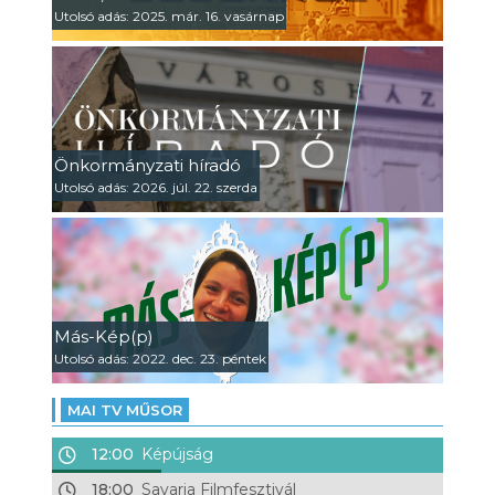
Utolsó adás: 2025. már. 16. vasárnap
Önkormányzati híradó
Utolsó adás: 2026. júl. 22. szerda
Más-Kép(p)
Utolsó adás: 2022. dec. 23. péntek
MAI TV MŰSOR
12:00
Képújság
18:00
Savaria Filmfesztivál