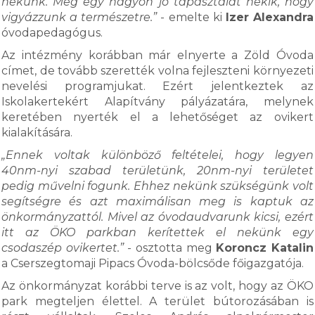
nekünk. Meg egy nagyon jó tapasztalat nekik, hogy
vigyázzunk a természetre.”
- emelte ki
Izer Alexandra
óvodapedagógus.
Az intézmény korábban már elnyerte a Zöld Óvoda
címet, de tovább szerették volna fejleszteni környezeti
nevelési programjukat. Ezért jelentkeztek az
Iskolakertekért Alapítvány pályázatára, melynek
keretében nyerték el a lehetőséget az ovikert
kialakítására.
„Ennek voltak különböző feltételei, hogy legyen
40nm-nyi szabad területünk, 20nm-nyi területet
pedig művelni fogunk. Ehhez nekünk szükségünk volt
segítségre és azt maximálisan meg is kaptuk az
önkormányzattól. Mivel az óvodaudvarunk kicsi, ezért
itt az ÖKO parkban kerítettek el nekünk egy
csodaszép ovikertet.”
- osztotta meg
Koroncz Katalin
a Cserszegtomaji Pipacs Óvoda-bölcsőde főigazgatója.
Az önkormányzat korábbi terve is az volt, hogy az ÖKO
park megteljen élettel. A terület bútorozásában is