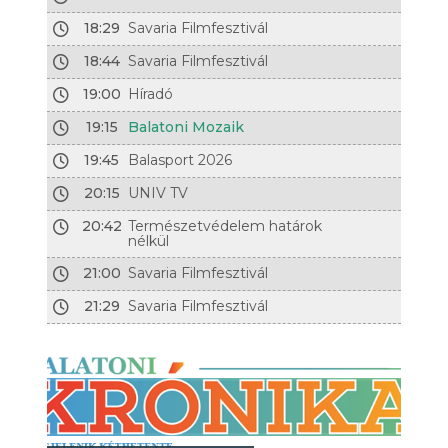
18:29
Savaria Filmfesztivál
18:44
Savaria Filmfesztivál
19:00
Híradó
19:15
Balatoni Mozaik
19:45
Balasport 2026
20:15
UNIV TV
20:42
Természetvédelem határok
nélkül
21:00
Savaria Filmfesztivál
21:29
Savaria Filmfesztivál