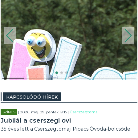
KAPCSOLÓDÓ HÍREK
SZÍNES
| 2026. máj. 29. péntek 19:15 |
Cserszegtomaj
Jubilál a cserszegi ovi
35 éves lett a Cserszegtomaji Pipacs Óvoda-bölcsőde