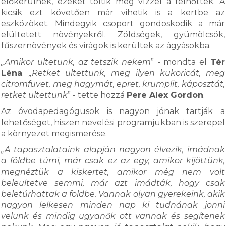
előkerülnek, ezeket töltik meg vízzel a felnőttek. A
kicsik ezt követően már vihetik is a kertbe az
eszközöket. Mindegyik csoport gondoskodik a már
elültetett növényekről. Zöldségek, gyümölcsök,
fűszernövények és virágok is kerültek az ágyásokba.
„Amikor ültetünk, az tetszik nekem
” - mondta el
Tér
Léna
.
„Retket ültettünk, meg ilyen kukoricát, meg
citromfüvet, meg hagymát, epret, krumplit, káposztát,
retket ültettünk
” - tette hozzá
Pere Alex Gordon
.
Az óvodapedagógusok is nagyon jónak tartják a
lehetőséget, hiszen nevelési programjukban is szerepel
a környezet megismerése.
„A tapasztalataink alapján nagyon élvezik, imádnak
a földbe túrni, már csak ez az egy, amikor kijöttünk,
megnéztük a kiskertet, amikor még nem volt
beleültetve semmi, már azt imádták, hogy csak
beletúrhattak a földbe. Vannak olyan gyerekeink, akik
nagyon lelkesen minden nap ki tudnának jönni
velünk és mindig ugyanők ott vannak és segítenek