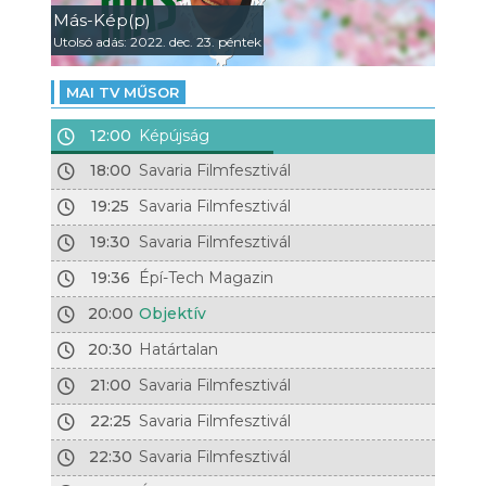
Más-Kép(p)
Utolsó adás: 2022. dec. 23. péntek
MAI TV MŰSOR
12:00
Képújság
18:00
Savaria Filmfesztivál
19:25
Savaria Filmfesztivál
19:30
Savaria Filmfesztivál
19:36
Épí-Tech Magazin
20:00
Objektív
20:30
Határtalan
21:00
Savaria Filmfesztivál
22:25
Savaria Filmfesztivál
22:30
Savaria Filmfesztivál