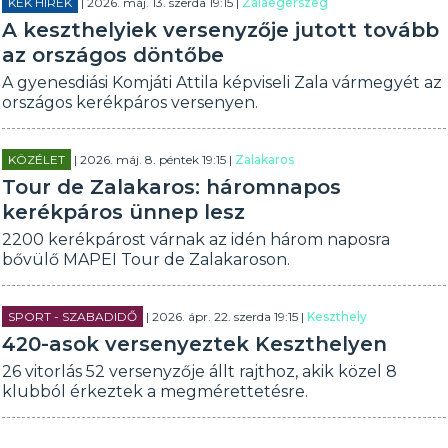
KÉK HÍREK
| 2026. máj. 13. szerda 19:15 |
Zalaegerszeg
A keszthelyiek versenyzője jutott tovább
az országos döntőbe
A gyenesdiási Komjáti Attila képviseli Zala vármegyét az
országos kerékpáros versenyen.
KÖZÉLET
| 2026. máj. 8. péntek 19:15 |
Zalakaros
Tour de Zalakaros: háromnapos
kerékpáros ünnep lesz
2200 kerékpárost várnak az idén három naposra
bővülő MAPEI Tour de Zalakaroson.
SPORT - SZABADIDŐ
| 2026. ápr. 22. szerda 19:15 |
Keszthely
420-asok versenyeztek Keszthelyen
26 vitorlás 52 versenyzője állt rajthoz, akik közel 8
klubból érkeztek a megmérettetésre.