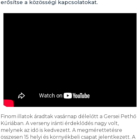
erősítse a közösségi kapcsolatokat.
Finom illatok áradtak vasárnap délelőtt a Gersei Pethő
Kúriában. A verseny iránti érdeklődés nagy volt,
melynek az idő is kedvezett. A megmérettetésre
összesen 15 helyi és környékbeli csapat jelentkezett. A