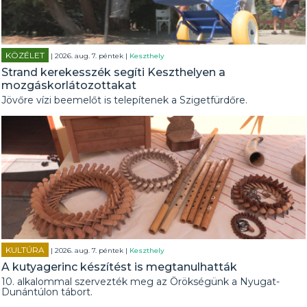
KÖZÉLET
| 2026. aug. 7. péntek |
Keszthely
Strand kerekesszék segíti Keszthelyen a
mozgáskorlátozottakat
Jövőre vízi beemelőt is telepítenek a Szigetfürdőre.
KULTÚRA
| 2026. aug. 7. péntek |
Keszthely
A kutyagerinc készítést is megtanulhatták
10. alkalommal szervezték meg az Örökségünk a Nyugat-
Dunántúlon tábort.