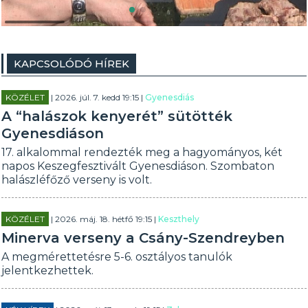
KAPCSOLÓDÓ HÍREK
KÖZÉLET
| 2026. júl. 7. kedd 19:15 |
Gyenesdiás
A “halászok kenyerét” sütötték
Gyenesdiáson
17. alkalommal rendezték meg a hagyományos, két
napos Keszegfesztivált Gyenesdiáson. Szombaton
halászléfőző verseny is volt.
KÖZÉLET
| 2026. máj. 18. hétfő 19:15 |
Keszthely
Minerva verseny a Csány-Szendreyben
A megmérettetésre 5-6. osztályos tanulók
jelentkezhettek.