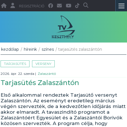
REGISZTRÁCIÓ
kezdőlap
/
híreink
/
színes
/ tarjasütés zalaszántón
TARJASÜTÉS
VERSENY
2026. ápr. 22. szerda
|
Zalaszántó
Tarjasütés Zalaszántón
Első alkalommal rendeztek Tarjasütő versenyt
Zalaszántón. Az eseményt eredetileg március
végén szervezték, de a kedvezőtlen időjárás miatt
akkor elmaradt. A tavaszindító programot a
Zalaszántóért Egyesület és a Zalaszántói Borivók
közösen szervezték. A program célja, hogy