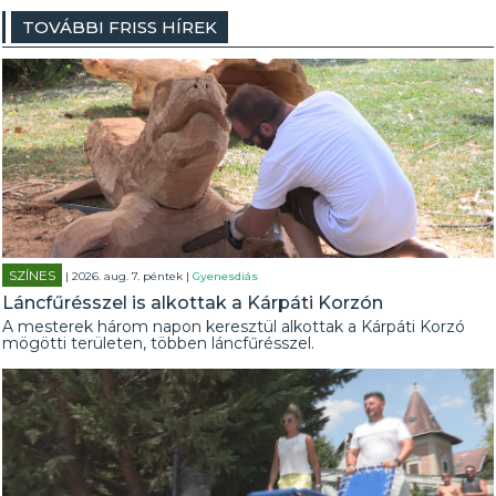
TOVÁBBI FRISS HÍREK
SZÍNES
| 2026. aug. 7. péntek |
Gyenesdiás
Láncfűrésszel is alkottak a Kárpáti Korzón
A mesterek három napon keresztül alkottak a Kárpáti Korzó
mögötti területen, többen láncfűrésszel.