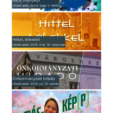
Aktív Aranykor
Utolsó adás: 2024. szep. 9. hétfő
Hittel, lélekkel
Utolsó adás: 2025. már. 16. vasárnap
Önkormányzati híradó
Utolsó adás: 2026. júl. 22. szerda