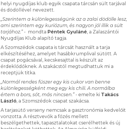
helyi nyugdíjas klub egyik csapata tárcsán sült tarjával
és dödöllével nevezett.
„Szerintem a különlegességünk az a zalai dödölle lesz,
ami szerintem egy kuriózum, és nagyon jól illik a sült
tarjához.” -
mondta
Péntek Gyuláné
, a Zalaszántói
Nyugdíjas Klub alapító tagja.
A Szomszédok csapata is tárcsát használt a tarja
elkészítéséhez, amelyet hasábkrumplival sütött. A
csapat pogácsával, kecskesajttal is készült az
érdeklődőknek. A szakácstól megtudhattuk mi a
receptjük titka.
„Normál rendes fűszer egy kis cukor van benne
különlegességként meg egy kis chili. A normálba
értem a bors, sót, más nincsen.” -
emelte ki
Takács
László
, a Szomszédok csapat szakácsa.
A tarjasütő verseny nemcsak a gasztronómia kedvelőit
vonzotta. A résztvevők a főzés mellett
beszélgethettek, tapasztalatokat cserélhettek és új