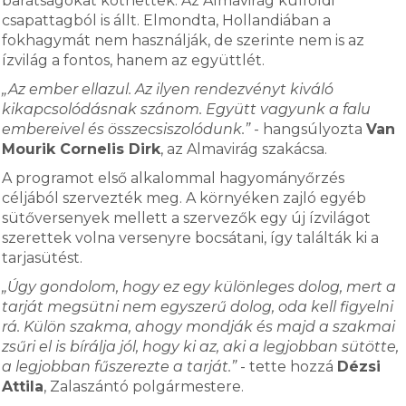
barátságokat köthettek. Az Almavirág külföldi
csapattagból is állt. Elmondta, Hollandiában a
fokhagymát nem használják, de szerinte nem is az
ízvilág a fontos, hanem az együttlét.
„Az ember ellazul. Az ilyen rendezvényt kiváló
kikapcsolódásnak szánom. Együtt vagyunk a falu
embereivel és összecsiszolódunk.”
- hangsúlyozta
Van
Mourik Cornelis Dirk
, az Almavirág szakácsa.
A programot első alkalommal hagyományőrzés
céljából szervezték meg. A környéken zajló egyéb
sütőversenyek mellett a szervezők egy új ízvilágot
szerettek volna versenyre bocsátani, így találták ki a
tarjasütést.
„Úgy gondolom, hogy ez egy különleges dolog, mert a
tarját megsütni nem egyszerű dolog, oda kell figyelni
rá. Külön szakma, ahogy mondják és majd a szakmai
zsűri el is bírálja jól, hogy ki az, aki a legjobban sütötte,
a legjobban fűszerezte a tarját.”
- tette hozzá
Dézsi
Attila
, Zalaszántó polgármestere.