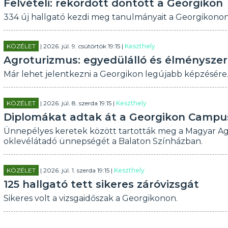
Felvételi: rekordott döntött a Georgikon
334 új hallgató kezdi meg tanulmányait a Georgikono
KÖZÉLET
| 2026. júl. 9. csütörtök 19:15 |
Keszthely
Agroturizmus: egyedülálló és élményszer
Már lehet jelentkezni a Georgikon legújabb képzésére
KÖZÉLET
| 2026. júl. 8. szerda 19:15 |
Keszthely
Diplomákat adtak át a Georgikon Campu
Ünnepélyes keretek között tartották meg a Magyar 
oklevélátadó ünnepségét a Balaton Színházban.
KÖZÉLET
| 2026. júl. 1. szerda 19:15 |
Keszthely
125 hallgató tett sikeres záróvizsgát
Sikeres volt a vizsgaidőszak a Georgikonon.