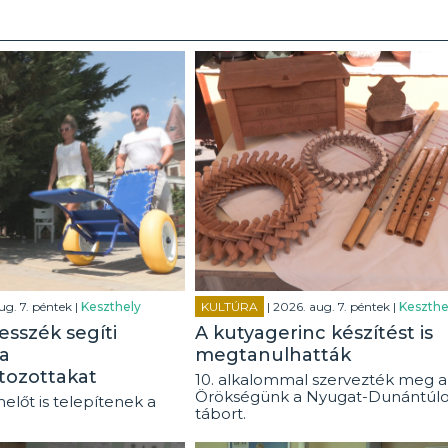
ug. 7. péntek |
Keszthely
KULTÚRA
| 2026. aug. 7. péntek |
Keszthe
esszék segíti
A kutyagerinc készítést is
a
megtanulhatták
tozottakat
10. alkalommal szervezték meg a
Örökségünk a Nyugat-Dunántúl
előt is telepítenek a
tábort.