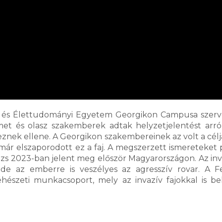
ár- és Élettudományi Egyetem Georgikon Campusa szerv
német és olasz szakemberek adtak helyzetjelentést arró
znek ellene. A Georgikon szakembereinek az volt a célj
már elszaporodott ez a faj. A megszerzett ismereteket 
rázs 2023-ban jelent meg először Magyarországon. Az inva
de az emberre is veszélyes az agresszív rovar. A Fe
észeti munkacsoport, mely az invazív fajokkal is b