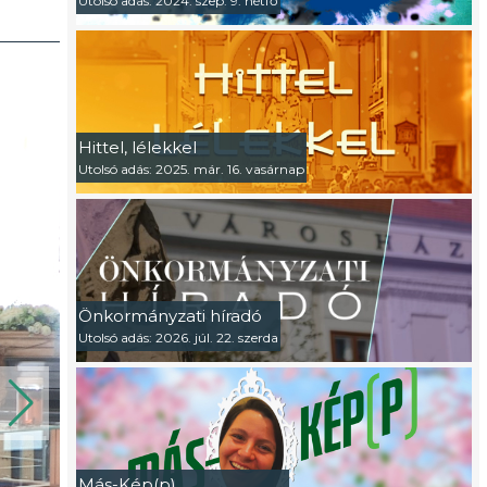
Utolsó adás: 2024. szep. 9. hétfő
Hittel, lélekkel
Utolsó adás: 2025. már. 16. vasárnap
Önkormányzati híradó
Utolsó adás: 2026. júl. 22. szerda
Más-Kép(p)