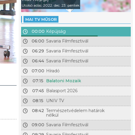
Utolsó adás: 2022. dec. 23. péntek
MAI TV MŰSOR
00:00
Képújság
06:00
Savaria Filmfesztivál
06:29
Savaria Filmfesztivál
06:44
Savaria Filmfesztivál
07:00
Híradó
07:15
Balatoni Mozaik
07:45
Balasport 2026
08:15
UNIV TV
08:42
Természetvédelem határok
nélkül
09:00
Savaria Filmfesztivál
09:29
Savaria Filmfesztivál