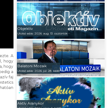
Objektív
Utolsó adás: 2026. aug. 13. csütörtök
ezte. A
l, hogy
Balatoni Mozaik
a, hogy
Utolsó adás: 2026. júl. 28. kedd
pedig a
zív faj
stetics
ehatóan
Aktív Aranykor