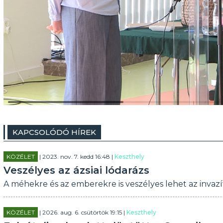
KAPCSOLÓDÓ HÍREK
KÖZÉLET
| 2023. nov. 7. kedd 16:48 |
Keszthely
Veszélyes az ázsiai lódarázs
A méhekre és az emberekre is veszélyes lehet az invazí
KÖZÉLET
| 2026. aug. 6. csütörtök 19:15 |
Keszthely