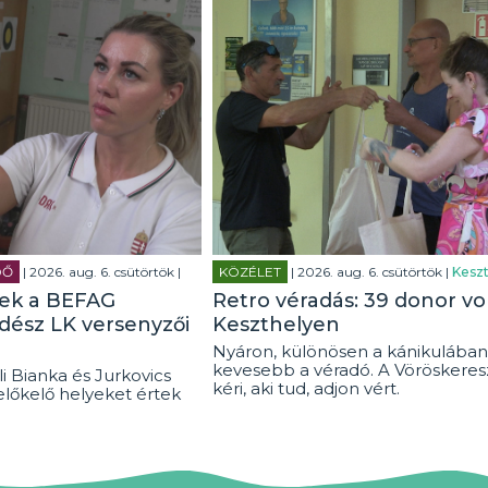
DŐ
| 2026. aug. 6. csütörtök |
KÖZÉLET
| 2026. aug. 6. csütörtök |
Keszt
tek a BEFAG
Retro véradás: 39 donor vo
rdész LK versenyzői
Keszthelyen
Nyáron, különösen a kánikulában
kevesebb a véradó. A Vöröskeresz
i Bianka és Jurkovics
kéri, aki tud, adjon vért.
előkelő helyeket értek