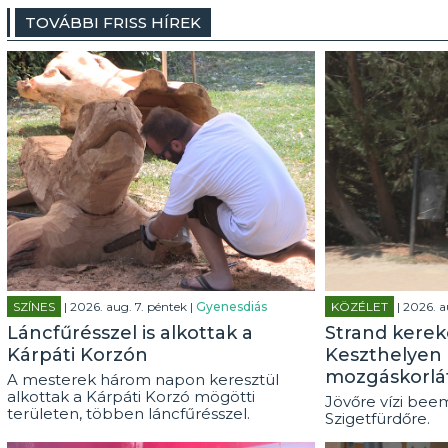
TOVÁBBI FRISS HÍREK
SZÍNES
| 2026. aug. 7. péntek |
Gyenesdiás
KÖZÉLET
| 2026. a
Láncfűrésszel is alkottak a
Strand kerek
Kárpáti Korzón
Keszthelyen 
mozgáskorlá
A mesterek három napon keresztül
alkottak a Kárpáti Korzó mögötti
Jövőre vízi beem
területen, többen láncfűrésszel.
Szigetfürdőre.