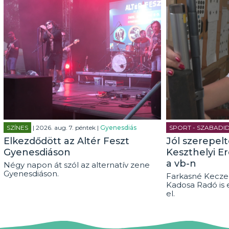
SZÍNES
| 2026. aug. 7. péntek |
Gyenesdiás
SPORT - SZABADI
Elkezdődött az Altér Feszt
Jól szerepel
Gyenesdiáson
Keszthelyi E
a vb-n
Négy napon át szól az alternatív zene
Gyenesdiáson.
Farkasné Keczel
Kadosa Radó is 
el.