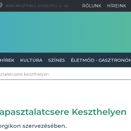
RÓLUNK
HÍREINK
8360 KESZTHELY, KOSSUTH L. U. 45.
 HÍREK
KULTÚRA
SZÍNES
ÉLETMÓD - GASZTRONÓ
sztalatcsere keszthelyen
tapasztalatcsere Keszthelyen
orgikon szervezésében.