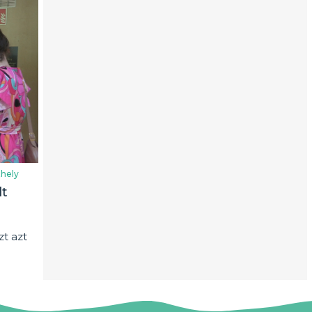
hely
lt
t azt