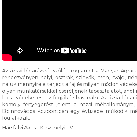
Az ázsiai lódarázsról szóló programot a Magyar Agr
rendezvényen helyi, osztrák, szlovák, cseh, svájci, 
náluk mennyire elterjedt a faj és milyen módon védeke
olyan munkatársakkal cseréljenek tapasztalatot, ahol 
hazai védekezéshez fogják felhasználni. Az ázsiai lóda
komoly fenyegetést jelent a hazai méhállományra, 
Bioinnovációs Központban egy évtizede működik méh
foglalkozik.
Hársfalvi Ákos - Keszthelyi TV