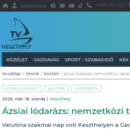
+36 83 / 320 200
REGISZTRÁCIÓ
KÖZÉLET
GAZDASÁG
SPORT - SZABADIDŐ
KÉK
kezdőlap
/
híreink
/
közélet
/ ázsiai lódarázs: nemzetközi tapa
ÁZSIAI LÓDARÁZS
VELUTINA
GEORGIKON
2026. már. 18. szerda
|
Keszthely
Ázsiai lódarázs: nemzetközi 
Velutina szakmai nap volt Keszthelyen a Ge