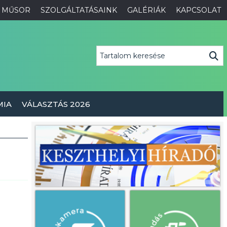
MŰSOR
SZOLGÁLTATÁSAINK
GALÉRIÁK
KAPCSOLAT
MIA
VÁLASZTÁS 2026