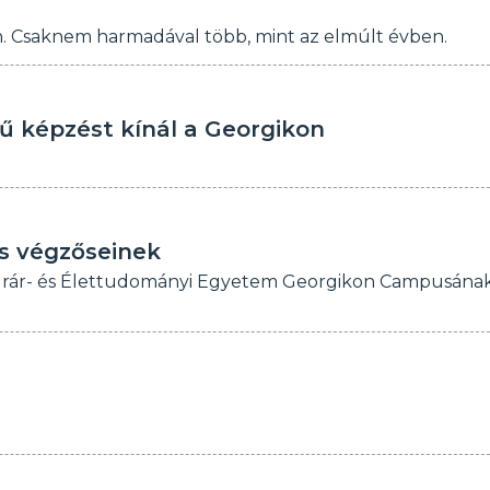
n. Csaknem harmadával több, mint az elmúlt évben.
ű képzést kínál a Georgikon
.
s végzőseinek
Agrár- és Élettudományi Egyetem Georgikon Campusána