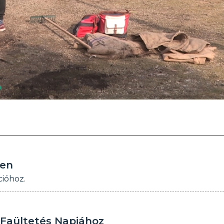
yen
cióhoz.
 Faültetés Napjához