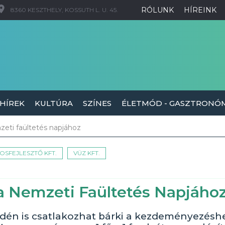
RÓLUNK
HÍREINK
8360 KESZTHELY, KOSSUTH L. U. 45.
 HÍREK
KULTÚRA
SZÍNES
ÉLETMÓD - GASZTRONÓ
zeti faültetés napjához
OSFEJLESZTŐ KFT.
VÜZ KFT.
 a Nemzeti Faültetés Napjáho
Idén is csatlakozhat bárki a kezdeményezéshe