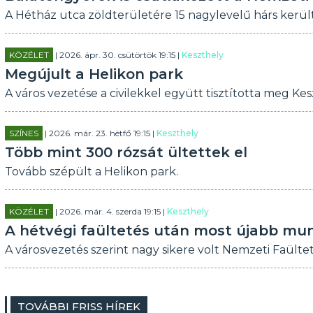
A Hétház utca zöldterületére 15 nagylevelű hárs került
KÖZÉLET
| 2026. ápr. 30. csütörtök 19:15 |
Keszthely
Megújult a Helikon park
A város vezetése a civilekkel együtt tisztította meg Kes
SZÍNES
| 2026. már. 23. hétfő 19:15 |
Keszthely
Több mint 300 rózsát ültettek el
Tovább szépült a Helikon park.
KÖZÉLET
| 2026. már. 4. szerda 19:15 |
Keszthely
A hétvégi faültetés után most újabb mu
A városvezetés szerint nagy sikere volt Nemzeti Faült
TOVÁBBI FRISS HÍREK