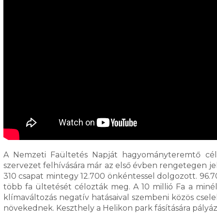
A Nemzeti Faültetés Napját hagyományteremtő céllal
szervezet felhívására már az első évben rengetegen jel
310 csapat mintegy 12.700 önkéntessel dolgozott. 96.
több fa ültetését célozták meg. A 10 millió Fa a minél
klímaváltozás negatív hatásaival szembeni közös cselek
növekednek. Keszthely a Helikon park fásítására pályáz