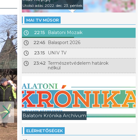
Utolsó adás: 2022. dec. 23. péntek
MAI TV MŰSOR
22:15
Balatoni Mozaik
22:45
Balasport 2026
23:15
UNIV TV
23:42
Természetvédelem határok
nélkül
Balatoni Krónika Archívum
ELÉRHETŐSÉGEK