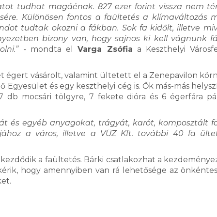
atot tudhat magáénak. 827 ezer forint vissza nem té
re. Különösen fontos a faültetés a klímaváltozás mi
dot tudtak okozni a fákban. Sok fa kidőlt, illetve miv
nyezetben bizony van, hogy sajnos ki kell vágnunk f
lni.”
- mondta el
Varga Zsófia
a Keszthelyi Városfe
 égert vásárolt, valamint ültetett el a Zenepavilon kör
dő Egyesület és egy keszthelyi cég is. Ők más-más helys
7 db mocsári tölgyre, 7 fekete dióra és 6 égerfára pá
át és egyéb anyagokat, trágyát, karót, komposztált fö
hoz a város, illetve a VÜZ Kft. további 40 fa ülte
 kezdődik a faültetés. Bárki csatlakozhat a kezdeménye
k kérik, hogy amennyiben van rá lehetősége az önkénte
ket.