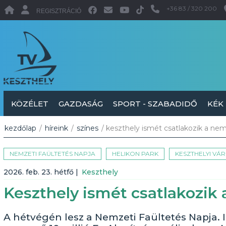
+36 83 / 320 200
REGISZTRÁCIÓ
KÖZÉLET
GAZDASÁG
SPORT - SZABADIDŐ
KÉK
kezdőlap
/
híreink
/
színes
/ keszthely ismét csatlakozik a nem
NEMZETI FAÜLTETÉS NAPJA
HELIKON PARK
KESZTHELYI VÁR
2026. feb. 23. hétfő
|
Keszthely
Keszthely ismét csatlakozik
A hétvégén lesz a Nemzeti Faültetés Napja. 