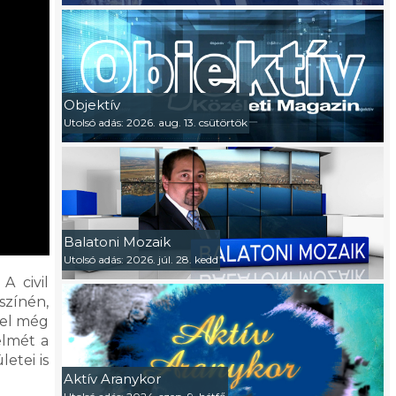
Objektív
Utolsó adás: 2026. aug. 13. csütörtök
Balatoni Mozaik
Utolsó adás: 2026. júl. 28. kedd
A civil
színén,
vel még
elmét a
etei is
Aktív Aranykor