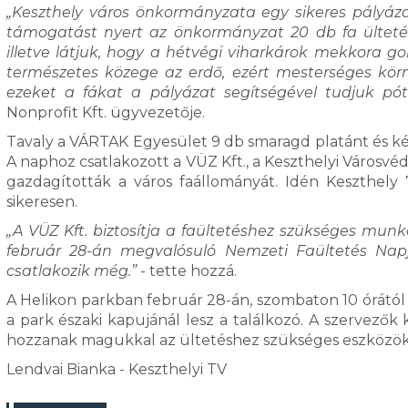
„Keszthely város önkormányzata egy sikeres pályáz
támogatást nyert az önkormányzat 20 db fa ültetésé
illetve látjuk, hogy a hétvégi viharkárok mekkora gon
természetes közege az erdő, ezért mesterséges kör
ezeket a fákat a pályázat segítségével tudjuk póto
Nonprofit Kft. ügyvezetője.
Tavaly a VÁRTAK Egyesület 9 db smaragd platánt és két
A naphoz csatlakozott a VÜZ Kft., a Keszthelyi Városvé
gazdagították a város faállományát. Idén Keszthely 
sikeresen.
„A VÜZ Kft. biztosítja a faültetéshez szükséges munk
február 28-án megvalósuló Nemzeti Faültetés Napjá
csatlakozik még.”
- tette hozzá.
A Helikon parkban február 28-án, szombaton 10 órától
a park északi kapujánál lesz a találkozó. A szervező
hozzanak magukkal az ültetéshez szükséges eszközö
Lendvai Bianka - Keszthelyi TV