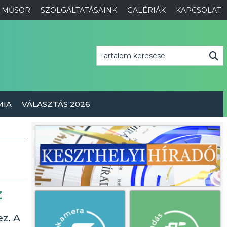
MŰSOR
SZOLGÁLTATÁSAINK
GALÉRIÁK
KAPCSOLAT
MIA
VÁLASZTÁS 2026
z
z. A