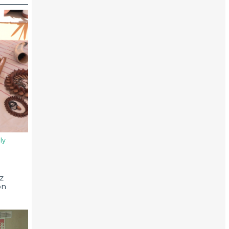
ly
z
on