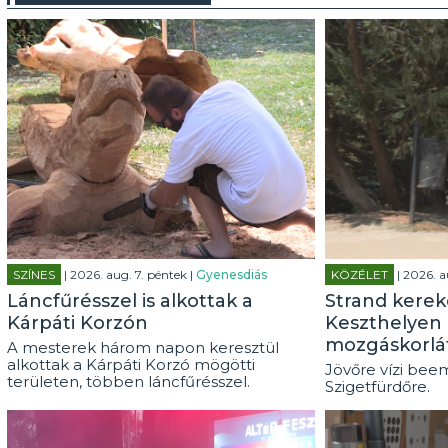
SZÍNES
| 2026. aug. 7. péntek |
Gyenesdiás
KÖZÉLET
| 2026. a
Láncfűrésszel is alkottak a
Strand kerek
Kárpáti Korzón
Keszthelyen 
mozgáskorlá
A mesterek három napon keresztül
alkottak a Kárpáti Korzó mögötti
Jövőre vízi beem
területen, többen láncfűrésszel.
Szigetfürdőre.