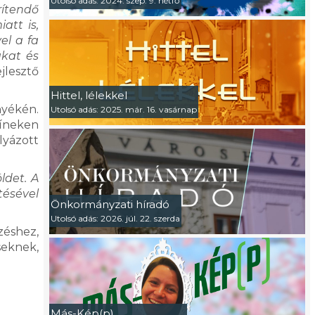
Utolsó adás: 2024. szep. 9. hétfő
rítendő
att is,
el a fa
ákat és
jlesztő
Hittel, lélekkel
nyékén.
Utolsó adás: 2025. már. 16. vasárnap
zíneken
lyázott
ldet. A
tésével
Önkormányzati híradó
Utolsó adás: 2026. júl. 22. szerda
zéshez,
seknek,
Más-Kép(p)