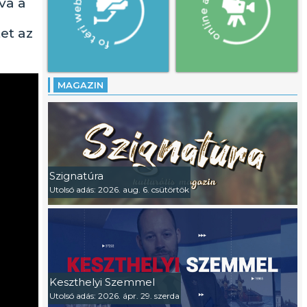
va a
et az
MAGAZIN
Szignatúra
Utolsó adás: 2026. aug. 6. csütörtök
Keszthelyi Szemmel
Utolsó adás: 2026. ápr. 29. szerda