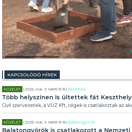
KAPCSOLÓDÓ HÍREK
KÖZÉLET
| 2025. már. 3. hétfő 19:15 |
Keszthely
Több helyszínen is ültettek fát Keszthel
Civil szervezetek, a VÜZ Kft, cégek is csatlakoztak az ak
KÖZÉLET
| 2025. már. 3. hétfő 19:15 |
Balatongyörök
Balatongyörök is csatlakozott a Nemzeti