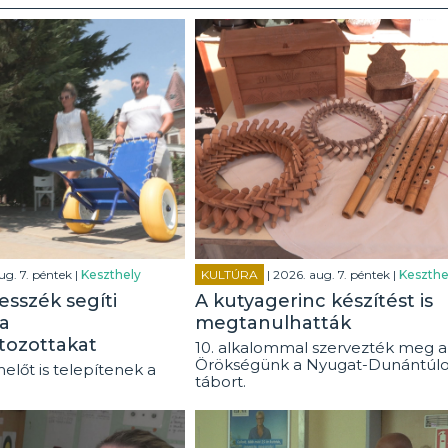
ug. 7. péntek |
Keszthely
KULTÚRA
| 2026. aug. 7. péntek |
Keszthe
esszék segíti
A kutyagerinc készítést is
a
megtanulhatták
tozottakat
10. alkalommal szervezték meg a
Örökségünk a Nyugat-Dunántúl
előt is telepítenek a
tábort.