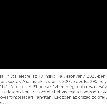
 hívta életre az 10 millió Fa Alapítvány 2025-ben. 
entkeztek. A statisztikák szerint 200 település 290 hely
701 fát ültettek el. Ebben az évben még több résztvevő
 szélesebb körű részvétellel el kívánja a lakosság figy
vés fontosságára irányítani. Eközben az ország zöldfelül
ott.