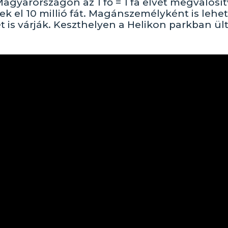
Magyarországon az 1 fő = 1 fa elvét megvalósít
 el 10 millió fát. Magánszemélyként is lehet
t is várják. Keszthelyen a Helikon parkban ült