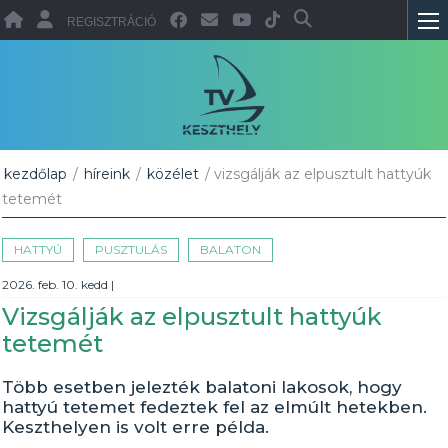
REGISZTRÁCIÓ
kezdőlap
/
híreink
/
közélet
/ vizsgálják az elpusztult hattyúk
tetemét
HATTYÚ
PUSZTULÁS
BALATON
2026. feb. 10. kedd
|
Vizsgálják az elpusztult hattyúk
tetemét
Több esetben jelezték balatoni lakosok, hogy
hattyú tetemet fedeztek fel az elmúlt hetekben.
Keszthelyen is volt erre példa.