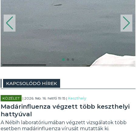
KAPCSOLÓDÓ HÍREK
KÖZÉLET
| 2026. feb. 16. hétfő 19:15 |
Keszthely
Madárinfluenza végzett több keszthelyi
hattyúval
A Nébih laboratóriumában végzett vizsgálatok több
esetben madárinfluenza vírusát mutatták ki.