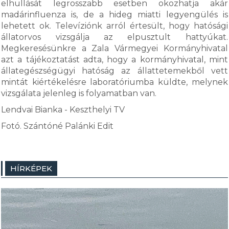
elhullását legrosszabb esetben okozhatja akár
madárinfluenza is, de a hideg miatti legyengülés is
lehetett ok. Televíziónk arról értesült, hogy hatósági
állatorvos vizsgálja az elpusztult hattyúkat.
Megkeresésünkre a Zala Vármegyei Kormányhivatal
azt a tájékoztatást adta, hogy a kormányhivatal, mint
állategészségügyi hatóság az állattetemekből vett
mintát kiértékelésre laboratóriumba küldte, melynek
vizsgálata jelenleg is folyamatban van.
Lendvai Bianka - Keszthelyi TV
Fotó. Szántóné Palánki Edit
HÍRKÉPEK