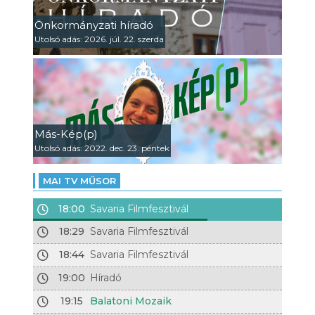
Önkormányzati híradó
Utolsó adás: 2026. júl. 22. szerda
Más-Kép(p)
Utolsó adás: 2022. dec. 23. péntek
MAI TV MŰSOR
18:00
Savaria Filmfesztivál
18:29
Savaria Filmfesztivál
18:44
Savaria Filmfesztivál
19:00
Híradó
19:15
Balatoni Mozaik