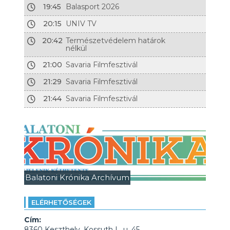
19:45
Balasport 2026
20:15
UNIV TV
20:42
Természetvédelem határok
nélkül
21:00
Savaria Filmfesztivál
21:29
Savaria Filmfesztivál
21:44
Savaria Filmfesztivál
Balatoni Krónika Archívum
ELÉRHETŐSÉGEK
Cím:
8360 Keszthely, Kossuth L. u. 45.