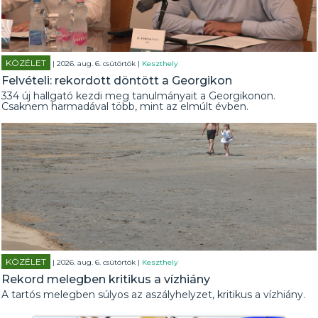
KÖZÉLET
| 2026. aug. 6. csütörtök |
Keszthely
Felvételi: rekordott döntött a Georgikon
334 új hallgató kezdi meg tanulmányait a Georgikonon.
Csaknem harmadával több, mint az elmúlt évben.
KÖZÉLET
| 2026. aug. 6. csütörtök |
Keszthely
Rekord melegben kritikus a vízhiány
A tartós melegben súlyos az aszályhelyzet, kritikus a vízhiány.