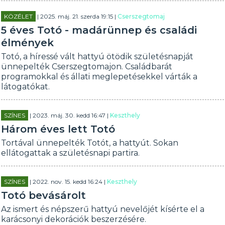
KÖZÉLET
| 2025. máj. 21. szerda 19:15 |
Cserszegtomaj
5 éves Totó - madárünnep és családi
élmények
Totó, a híressé vált hattyú ötödik születésnapját
ünnepelték Cserszegtomajon. Családbarát
programokkal és állati meglepetésekkel várták a
látogatókat.
SZÍNES
| 2023. máj. 30. kedd 16:47 |
Keszthely
Három éves lett Totó
Tortával ünnepelték Totót, a hattyút. Sokan
ellátogattak a születésnapi partira.
SZÍNES
| 2022. nov. 15. kedd 16:24 |
Keszthely
Totó bevásárolt
Az ismert és népszerű hattyú nevelőjét kísérte el a
karácsonyi dekorációk beszerzésére.