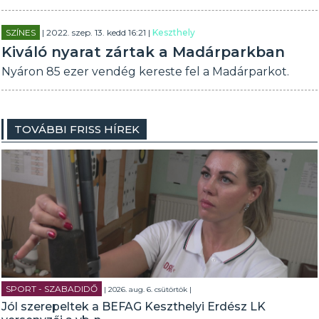
SZÍNES
| 2022. szep. 13. kedd 16:21 |
Keszthely
Kiváló nyarat zártak a Madárparkban
Nyáron 85 ezer vendég kereste fel a Madárparkot.
TOVÁBBI FRISS HÍREK
SPORT - SZABADIDŐ
| 2026. aug. 6. csütörtök |
Jól szerepeltek a BEFAG Keszthelyi Erdész LK