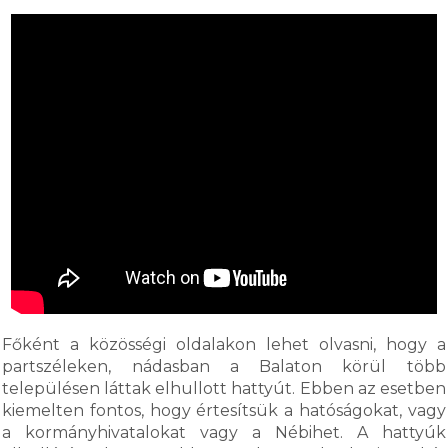
Főként a közösségi oldalakon lehet olvasni, hogy a
partszéleken, nádasban a Balaton körül több
településen láttak elhullott hattyút. Ebben az esetben
kiemelten fontos, hogy értesítsük a hatóságokat, vagy
a kormányhivatalokat vagy a Nébihet. A hattyúk