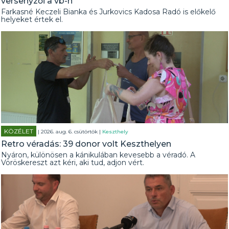
versenyzői a vb-n
Farkasné Keczeli Bianka és Jurkovics Kadosa Radó is előkelő
helyeket értek el.
KÖZÉLET
| 2026. aug. 6. csütörtök |
Keszthely
Retro véradás: 39 donor volt Keszthelyen
Nyáron, különösen a kánikulában kevesebb a véradó. A
Vöröskereszt azt kéri, aki tud, adjon vért.