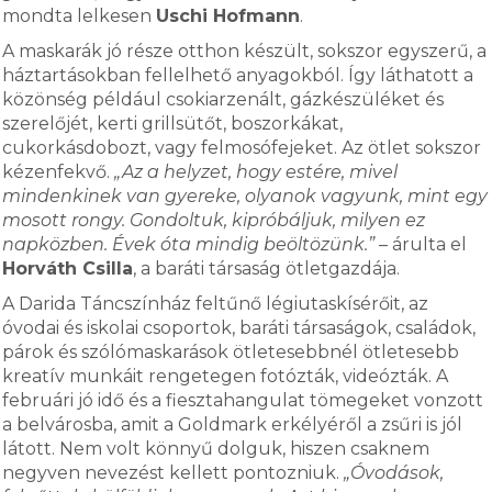
mondta lelkesen
Uschi Hofmann
.
A maskarák jó része otthon készült, sokszor egyszerű, a
háztartásokban fellelhető anyagokból. Így láthatott a
közönség például csokiarzenált, gázkészüléket és
szerelőjét, kerti grillsütőt, boszorkákat,
cukorkásdobozt, vagy felmosófejeket. Az ötlet sokszor
kézenfekvő.
„Az a helyzet, hogy estére, mivel
mindenkinek van gyereke, olyanok vagyunk, mint egy
mosott rongy. Gondoltuk, kipróbáljuk, milyen ez
napközben. Évek óta mindig beöltözünk.”
– árulta el
Horváth Csilla
, a baráti társaság ötletgazdája.
A Darida Táncszínház feltűnő légiutaskísérőit, az
óvodai és iskolai csoportok, baráti társaságok, családok,
párok és szólómaskarások ötletesebbnél ötletesebb
kreatív munkáit rengetegen fotózták, videózták. A
februári jó idő és a fiesztahangulat tömegeket vonzott
a belvárosba, amit a Goldmark erkélyéről a zsűri is jól
látott. Nem volt könnyű dolguk, hiszen csaknem
negyven nevezést kellett pontozniuk.
„Óvodások,