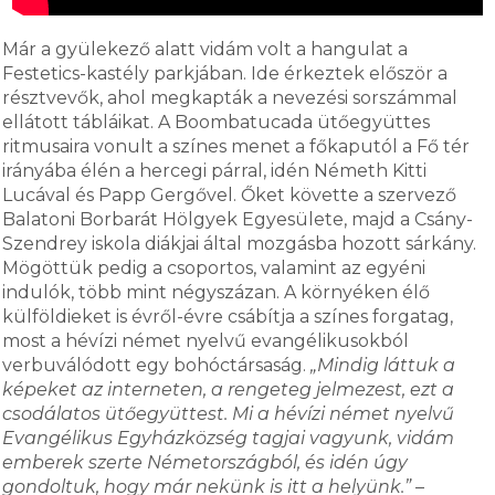
Már a gyülekező alatt vidám volt a hangulat a
Festetics-kastély parkjában. Ide érkeztek először a
résztvevők, ahol megkapták a nevezési sorszámmal
ellátott tábláikat. A Boombatucada ütőegyüttes
ritmusaira vonult a színes menet a főkaputól a Fő tér
irányába élén a hercegi párral, idén Németh Kitti
Lucával és Papp Gergővel. Őket követte a szervező
Balatoni Borbarát Hölgyek Egyesülete, majd a Csány-
Szendrey iskola diákjai által mozgásba hozott sárkány.
Mögöttük pedig a csoportos, valamint az egyéni
indulók, több mint négyszázan. A környéken élő
külföldieket is évről-évre csábítja a színes forgatag,
most a hévízi német nyelvű evangélikusokból
verbuválódott egy bohóctársaság.
„Mindig láttuk a
képeket az interneten, a rengeteg jelmezest, ezt a
csodálatos ütőegyüttest. Mi a hévízi német nyelvű
Evangélikus Egyházközség tagjai vagyunk, vidám
emberek szerte Németországból, és idén úgy
gondoltuk, hogy már nekünk is itt a helyünk.”
–