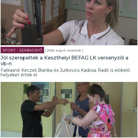
SPORT - SZABADIDŐ
| 2026. aug. 6. csütörtök |
Jól szerepeltek a Keszthelyi BEFAG LK versenyzői a
vb-n
Farkasné Keczeli Bianka és Jurkovics Kadosa Radó is előkelő
helyeket értek el.