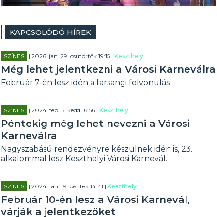
KAPCSOLÓDÓ HÍREK
SZÍNES
| 2026. jan. 29. csütörtök 19:15 |
Keszthely
Még lehet jelentkezni a Városi Karneválra
Február 7-én lesz idén a farsangi felvonulás.
SZÍNES
| 2024. feb. 6. kedd 16:56 |
Keszthely
Péntekig még lehet nevezni a Városi
Karneválra
Nagyszabású rendezvényre készülnek idén is, 23.
alkalommal lesz Keszthelyi Városi Karnevál.
SZÍNES
| 2024. jan. 19. péntek 14:41 |
Keszthely
Február 10-én lesz a Városi Karnevál,
várják a jelentkezőket