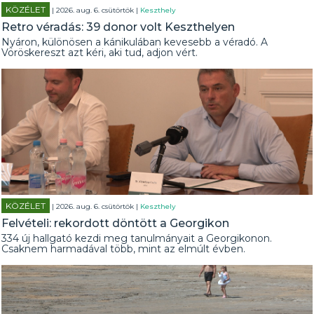
KÖZÉLET
| 2026. aug. 6. csütörtök |
Keszthely
Retro véradás: 39 donor volt Keszthelyen
Nyáron, különösen a kánikulában kevesebb a véradó. A
Vöröskereszt azt kéri, aki tud, adjon vért.
KÖZÉLET
| 2026. aug. 6. csütörtök |
Keszthely
Felvételi: rekordott döntött a Georgikon
334 új hallgató kezdi meg tanulmányait a Georgikonon.
Csaknem harmadával több, mint az elmúlt évben.