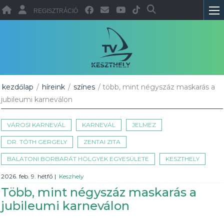
REGISZTRÁCIÓ
kezdőlap
/
híreink
/
színes
/ több, mint négyszáz maskarás a
jubileumi karneválon
VÁROSI KARNEVÁL
KARNEVÁL
JELMEZ
DR. TÓTH GERGELY
ZENTAI ZITA
BALATONI BORBARÁT HÖLGYEK EGYESÜLETE
KESZTHELY
2026. feb. 9. hétfő
|
Keszhely
Több, mint négyszáz maskarás a
jubileumi karneválon