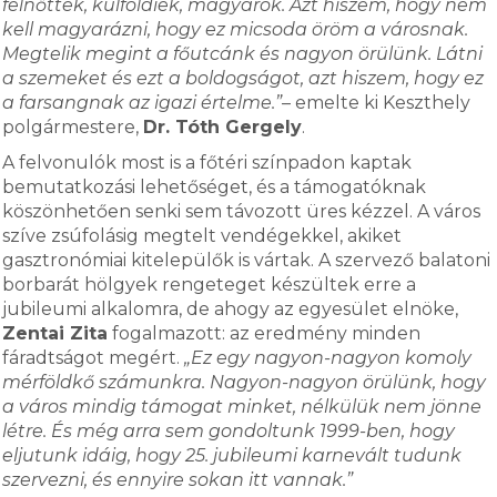
felnőttek, külföldiek, magyarok. Azt hiszem, hogy nem
kell magyarázni, hogy ez micsoda öröm a városnak.
Megtelik megint a főutcánk és nagyon örülünk. Látni
a szemeket és ezt a boldogságot, azt hiszem, hogy ez
a farsangnak az igazi értelme.”
– emelte ki Keszthely
polgármestere,
Dr. Tóth Gergely
.
A felvonulók most is a főtéri színpadon kaptak
bemutatkozási lehetőséget, és a támogatóknak
köszönhetően senki sem távozott üres kézzel. A város
szíve zsúfolásig megtelt vendégekkel, akiket
gasztronómiai kitelepülők is vártak. A szervező balatoni
borbarát hölgyek rengeteget készültek erre a
jubileumi alkalomra, de ahogy az egyesület elnöke,
Zentai Zita
fogalmazott: az eredmény minden
fáradtságot megért.
„Ez egy nagyon-nagyon komoly
mérföldkő számunkra. Nagyon-nagyon örülünk, hogy
a város mindig támogat minket, nélkülük nem jönne
létre. És még arra sem gondoltunk 1999-ben, hogy
eljutunk idáig, hogy 25. jubileumi karnevált tudunk
szervezni, és ennyire sokan itt vannak.”