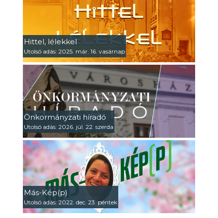
Hittel, lélekkel
Utolsó adás: 2025. már. 16. vasárnap
Önkormányzati híradó
Utolsó adás: 2026. júl. 22. szerda
Más-Kép(p)
Utolsó adás: 2022. dec. 23. péntek