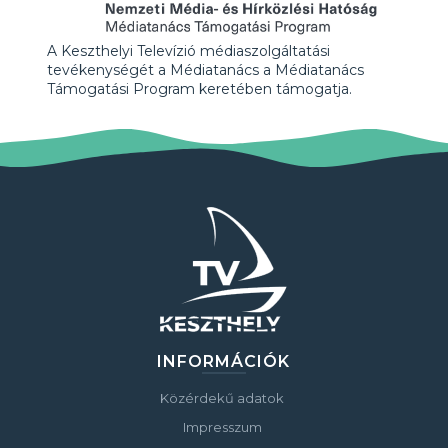
A Keszthelyi Televízió médiaszolgáltatási
tevékenységét a Médiatanács a Médiatanács
Támogatási Program keretében támogatja.
INFORMÁCIÓK
Közérdekű adatok
Impresszum