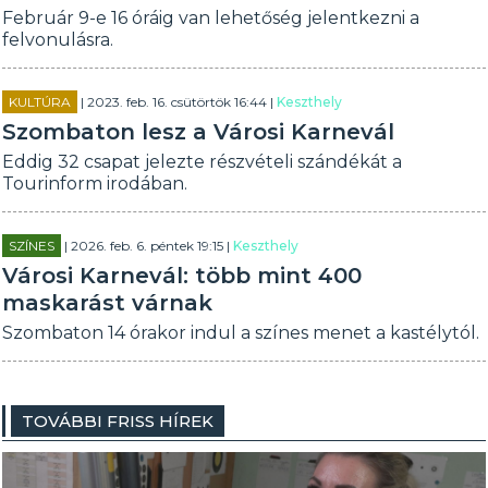
Február 9-e 16 óráig van lehetőség jelentkezni a
felvonulásra.
KULTÚRA
| 2023. feb. 16. csütörtök 16:44 |
Keszthely
Szombaton lesz a Városi Karnevál
Eddig 32 csapat jelezte részvételi szándékát a
Tourinform irodában.
SZÍNES
| 2026. feb. 6. péntek 19:15 |
Keszthely
Városi Karnevál: több mint 400
maskarást várnak
Szombaton 14 órakor indul a színes menet a kastélytól.
TOVÁBBI FRISS HÍREK