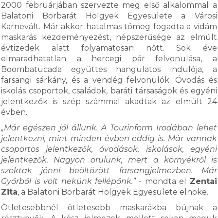
2000 februárjában szervezte meg első alkalommal a
Balatoni Borbarát Hölgyek Egyesülete a Városi
Karnevált. Már akkor hatalmas tömeg fogadta a vidám
maskarás kezdeményezést, népszerűsége az elmúlt
évtizedek alatt folyamatosan nőtt. Sok éve
elmaradhatatlan a hercegi pár felvonulása, a
Boombatucada együttes hangulatos indulója, a
farsangi sárkány, és a vendég felvonulók. Óvodás és
iskolás csoportok, családok, baráti társaságok és egyéni
jelentkezők is szép számmal akadtak az elmúlt 24
évben.
„Már egészen jól állunk. A Tourinform Irodában lehet
jelentkezni, mint minden évben eddig is. Már vannak
csoportos jelentkezők, óvodások, iskolások, egyéni
jelentkezők. Nagyon örülünk, mert a környékről is
szoktak jönni beöltözött farsangjelmezben. Már
Győrből is volt nekünk fellépőnk.”
- mondta el
Zentai
Zita
, a Balatoni Borbarát Hölgyek Egyesülete elnöke.
Ötletesebbnél ötletesebb maskarákba bújnak a