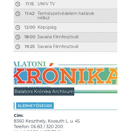
11:15
UNIV TV
11:42
Természetvédelem határok
nélkül
12:00
Képújság
18:00
Savaria Filmfesztivál
19:25
Savaria Filmfesztivál
Balatoni Krónika Archívum
ELÉRHETŐSÉGEK
Cím:
8360 Keszthely, Kossuth L. u. 45.
Telefon: 06 83 / 320 200