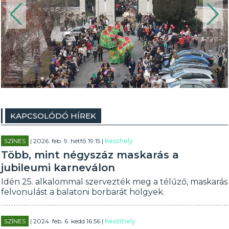
KAPCSOLÓDÓ HÍREK
SZÍNES
| 2026. feb. 9. hétfő 19:15 |
Keszhely
Több, mint négyszáz maskarás a
jubileumi karneválon
Idén 25. alkalommal szervezték meg a télűző, maskarás
felvonulást a balatoni borbarát hölgyek.
SZÍNES
| 2024. feb. 6. kedd 16:56 |
Keszthely