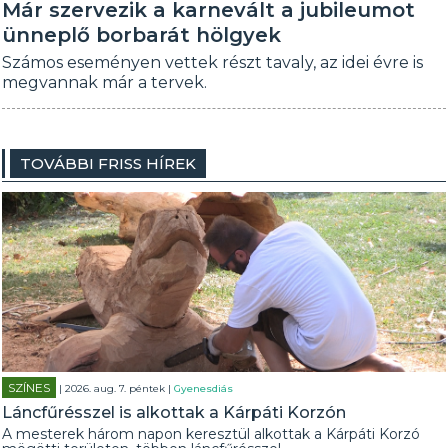
Már szervezik a karnevált a jubileumot
ünneplő borbarát hölgyek
Számos eseményen vettek részt tavaly, az idei évre is
megvannak már a tervek.
TOVÁBBI FRISS HÍREK
SZÍNES
| 2026. aug. 7. péntek |
Gyenesdiás
Láncfűrésszel is alkottak a Kárpáti Korzón
A mesterek három napon keresztül alkottak a Kárpáti Korzó