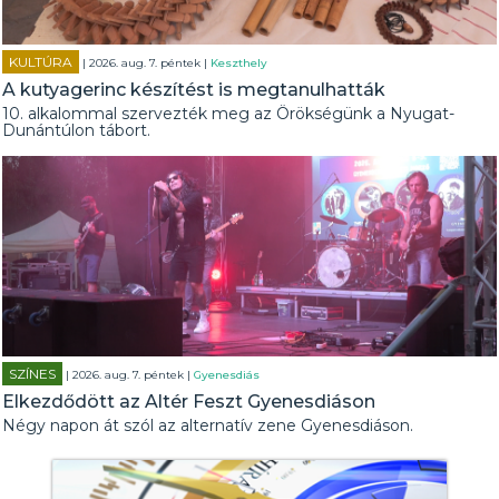
KULTÚRA
| 2026. aug. 7. péntek |
Keszthely
A kutyagerinc készítést is megtanulhatták
10. alkalommal szervezték meg az Örökségünk a Nyugat-
Dunántúlon tábort.
SZÍNES
| 2026. aug. 7. péntek |
Gyenesdiás
Elkezdődött az Altér Feszt Gyenesdiáson
Négy napon át szól az alternatív zene Gyenesdiáson.