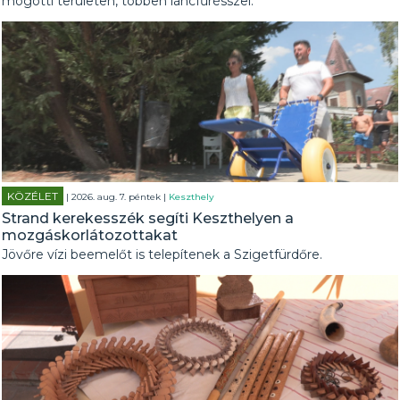
mögötti területen, többen láncfűrésszel.
KÖZÉLET
| 2026. aug. 7. péntek |
Keszthely
Strand kerekesszék segíti Keszthelyen a
mozgáskorlátozottakat
Jövőre vízi beemelőt is telepítenek a Szigetfürdőre.