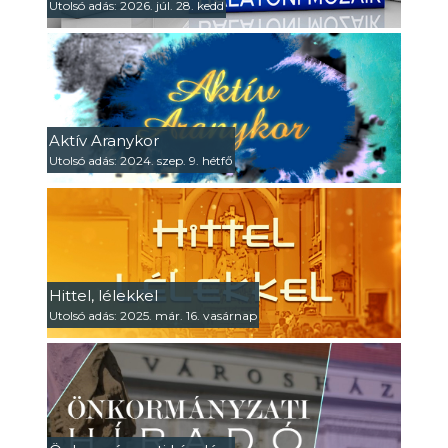
Utolsó adás: 2026. júl. 28. kedd
Aktív Aranykor
Utolsó adás: 2024. szep. 9. hétfő
Hittel, lélekkel
Utolsó adás: 2025. már. 16. vasárnap