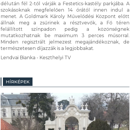
délután fél 2-től várják a Festetics-kastély parkjába. A
szokásoknak megfelelően 14 órától innen indul a
menet. A Goldmark Károly Művelődési Központ előtt
állnak meg a zsűrinek a résztvevők, a Fő téren
felállított színpadon pedig a közönségnek
mutatkozhatnak be maximum 3 perces műsorral.
Minden regisztrált jelmezest megajándékoznak, de
természetesen díjazzák is a legjobbakat.
Lendvai Bianka - Keszthelyi TV
HÍRKÉPEK