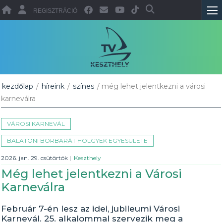
REGISZTRÁCIÓ
kezdőlap
/
híreink
/
színes
/ még lehet jelentkezni a városi
karneválra
VÁROSI KARNEVÁL
BALATONI BORBARÁT HÖLGYEK EGYESÜLETE
2026. jan. 29. csütörtök
|
Keszthely
Még lehet jelentkezni a Városi
Karneválra
Február 7-én lesz az idei, jubileumi Városi
Karnevál. 25. alkalommal szervezik meg a