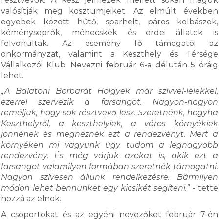
résztvevők. A kész jelmezek mellett sokan maguk
valósítják meg kosztümjeiket. Az elmúlt években
egyebek között hűtő, sparhelt, páros kolbászok,
kéményseprők, méhecskék és erdei állatok is
felvonultak. Az esemény fő támogatói az
önkormányzat, valamint a Keszthely és Térsége
Vállalkozói Klub. Nevezni február 6-a délután 5 óráig
lehet.
„A Balatoni Borbarát Hölgyek már szívvel-lélekkel,
ezerrel szervezik a farsangot. Nagyon-nagyon
reméljük, hogy sok résztvevő lesz. Szeretnénk, hogyha
Keszthelyről, a keszthelyiek, a város környékiek
jönnének és megnéznék ezt a rendezvényt. Mert a
környéken mi vagyunk úgy tudom a legnagyobb
rendezvény. És még várjuk azokat is, akik ezt a
farsangot valamilyen formában szeretnék támogatni.
Nagyon szívesen állunk rendelkezésre. Bármilyen
módon lehet bennünket egy kicsikét segíteni.”
- tette
hozzá az elnök.
A csoportokat és az egyéni nevezőket február 7-én