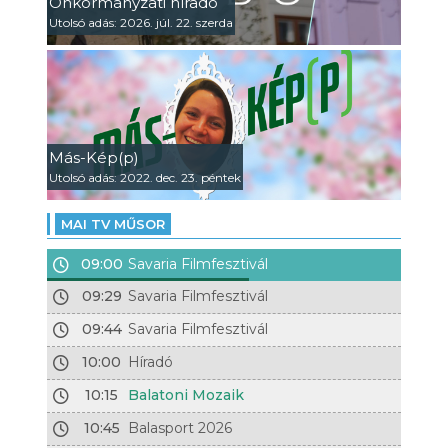
Önkormányzati híradó
Utolsó adás: 2026. júl. 22. szerda
Más-Kép(p)
Utolsó adás: 2022. dec. 23. péntek
MAI TV MŰSOR
09:00
Savaria Filmfesztivál
09:29
Savaria Filmfesztivál
09:44
Savaria Filmfesztivál
10:00
Híradó
10:15
Balatoni Mozaik
10:45
Balasport 2026