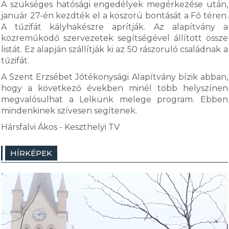
A szükséges hatósági engedélyek megérkezése után,
január 27-én kezdték el a koszorú bontását a Fő téren.
A tűzifát kályhakészre aprítják. Az alapítvány a
közreműködő szervezetek segítségével állított össze
listát. Ez alapján szállítják ki az 50 rászoruló családnak a
tűzifát.
A Szent Erzsébet Jótékonysági Alapítvány bízik abban,
hogy a következő években minél több helyszínen
megvalósulhat a Lelkünk melege program. Ebben
mindenkinek szívesen segítenek.
Hársfalvi Ákos - Keszthelyi TV
HÍRKÉPEK