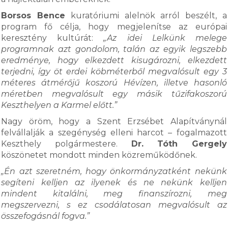
Borsos Bence
kuratóriumi alelnök arról beszélt, a
program fő célja, hogy megjelenítse az európai
keresztény kultúrát:
„Az idei Lelkünk melege
programnak azt gondolom, talán az egyik legszebb
eredménye, hogy elkezdett kisugározni, elkezdett
terjedni, így öt erdei köbméterből megvalósult egy 3
méteres átmérőjű koszorú Hévízen, illetve hasonló
méretben megvalósult egy másik tűzifakoszorú
Keszthelyen a Karmel előtt.”
Nagy öröm, hogy a Szent Erzsébet Alapítványnál
felvállalják a szegénység elleni harcot – fogalmazott
Keszthely polgármestere.
Dr. Tóth Gergely
köszönetet mondott minden közreműködőnek.
„Én azt szeretném, hogy önkormányzatként nekünk
segíteni kelljen az ilyenek és ne nekünk kelljen
mindent kitalálni, meg finanszírozni, meg
megszervezni, s ez csodálatosan megvalósult az
összefogásnál fogva.”