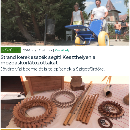
KÖZÉLET
| 2026. aug. 7. péntek |
Keszthely
Strand kerekesszék segíti Keszthelyen a
mozgáskorlátozottakat
Jövőre vízi beemelőt is telepítenek a Szigetfürdőre.