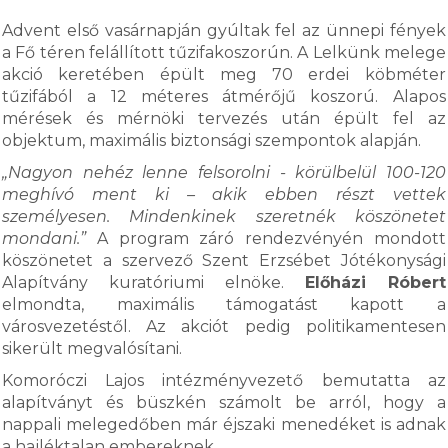
Advent első vasárnapján gyúltak fel az ünnepi fények
a Fő téren felállított tűzifakoszorún. A Lelkünk melege
akció keretében épült meg 70 erdei köbméter
tűzifából a 12 méteres átmérőjű koszorú. Alapos
mérések és mérnöki tervezés után épült fel az
objektum, maximális biztonsági szempontok alapján.
„Nagyon nehéz lenne felsorolni - körülbelül 100-120
meghívó ment ki – akik ebben részt vettek
személyesen. Mindenkinek szeretnék köszönetet
mondani.”
A program záró rendezvényén mondott
köszönetet a szervező Szent Erzsébet Jótékonysági
Alapítvány kuratóriumi elnöke.
Előházi Róbert
elmondta, maximális támogatást kapott a
városvezetéstől. Az akciót pedig politikamentesen
sikerült megvalósítani.
Komoróczi Lajos intézményvezető bemutatta az
alapítványt és büszkén számolt be arról, hogy a
nappali melegedőben már éjszaki menedéket is adnak
a hajléktalan embereknek.