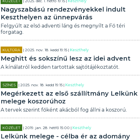
KÖZÉLET
| 2025. dec. 1. hétfő 19:15 |
Keszthely
Nagyszabású rendezvényekkel indult
Keszthelyen az ünnepvárás
Felgyúlt az első adventi láng és megnyílt a Fő téri
forgatag.
KULTÚRA
| 2025. nov. 18. kedd 19:15 |
Keszthely
Meghitt és sokszínű lesz az idei advent
A kínálatról kedden tartottak sajtótájékoztatót.
SZÍNES
| 2025. nov. 18. kedd 19:15 |
Keszthely
Megérkezett az első szállítmány Lelkünk
melege koszorúhoz
A tervek szerint főként akácból fog állni a koszorú.
KÖZÉLET
| 2019. jan. 28. hétfő 15:00 |
Keszthely
Lelkünk melege - célba ér az adomány