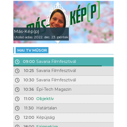
Más-Kép(p)
Utolsó adás: 2022. dec. 23. péntek
MAI TV MŰSOR
09:00
Savaria Filmfesztivál
10:25
Savaria Filmfesztivál
10:30
Savaria Filmfesztivál
10:36
Épí-Tech Magazin
11:00
Objektív
11:30
Határtalan
12:00
Képújság
18:00
Szignatúra