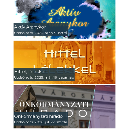
Aktív Aranykor
Utolsó adás: 2024. szep. 9. hétfő
Hittel, lélekkel
Utolsó adás: 2025. már. 16. vasárnap
Önkormányzati híradó
Utolsó adás: 2026. júl. 22. szerda