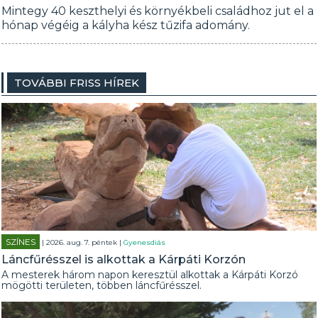
Mintegy 40 keszthelyi és környékbeli családhoz jut el a
hónap végéig a kályha kész tűzifa adomány.
TOVÁBBI FRISS HÍREK
SZÍNES
| 2026. aug. 7. péntek |
Gyenesdiás
Láncfűrésszel is alkottak a Kárpáti Korzón
A mesterek három napon keresztül alkottak a Kárpáti Korzó
mögötti területen, többen láncfűrésszel.