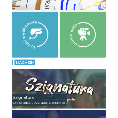
MAGAZIN
Szignatúra
Utolsó adás: 2026. aug. 6. csütörtök