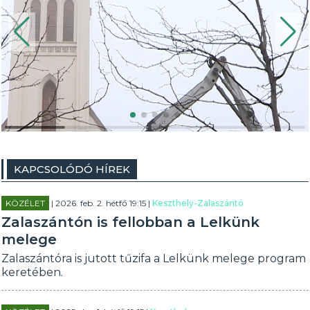
KAPCSOLÓDÓ HÍREK
KÖZÉLET
| 2026. feb. 2. hétfő 19:15 |
Keszthely-Zalaszántó
Zalaszántón is fellobban a Lelkünk
melege
Zalaszántóra is jutott tűzifa a Lelkünk melege program
keretében.