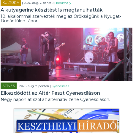
KULTÚRA
| 2026. aug. 7. péntek |
Keszthely
A kutyagerinc készítést is megtanulhatták
10. alkalommal szervezték meg az Örökségünk a Nyugat-
Dunántúlon tábort.
SZÍNES
| 2026. aug. 7. péntek |
Gyenesdiás
Elkezdődött az Altér Feszt Gyenesdiáson
Négy napon át szól az alternatív zene Gyenesdiáson.