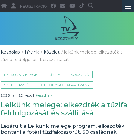
REGISZTRÁCIÓ
kezdőlap
/
híreink
/
közélet
/ lelkünk melege: elkezdték a
tűzifa feldolgozását és szállítását
LELKÜNK MELEGE
TŰZIFA
KOSZORÚ
SZENT ERZSÉBET JÓTÉKONYSÁGI ALAPÍTVÁNY
2026. jan. 27. kedd
|
Keszthely
Lelkünk melege: elkezdték a tűzifa
feldolgozását és szállítását
Lezárult a Lelkünk melege program, elkezdték
bontani a főtéri tűzifakoszorút. 50 családnak