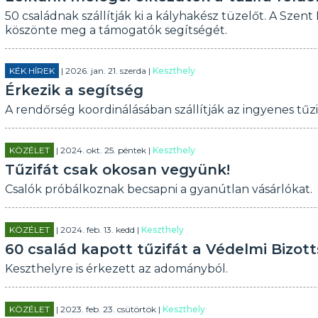
50 családnak szállítják ki a kályhakész tüzelőt. A Sze
köszönte meg a támogatók segítségét.
KÉK HÍREK
| 2026. jan. 21. szerda |
Keszthely
Érkezik a segítség
A rendőrség koordinálásában szállítják az ingyenes tűzi
KÖZÉLET
| 2024. okt. 25. péntek |
Keszthely
Tűzifát csak okosan vegyünk!
Csalók próbálkoznak becsapni a gyanútlan vásárlókat.
KÖZÉLET
| 2024. feb. 13. kedd |
Keszthely
60 család kapott tűzifát a Védelmi Bizot
Keszthelyre is érkezett az adományból.
KÖZÉLET
| 2023. feb. 23. csütörtök |
Keszthely