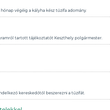
a hónap végéig a kályha kész tűzifa adomány.
ramról tartott tájékoztatót Keszthely polgármester.
ndelkező kereskedőtől beszerezni a tűzifát.
telekkel.