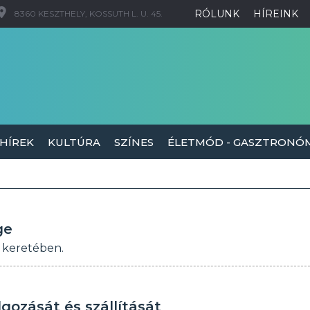
RÓLUNK
HÍREINK
8360 KESZTHELY, KOSSUTH L. U. 45.
 HÍREK
KULTÚRA
SZÍNES
ÉLETMÓD - GASZTRONÓ
ge
m keretében.
gozását és szállítását