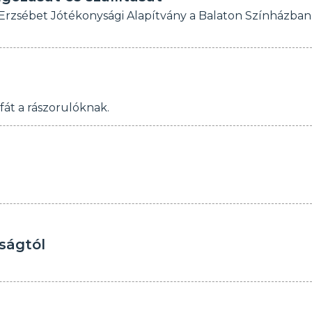
nt Erzsébet Jótékonysági Alapítvány a Balaton Színházban
fát a rászorulóknak.
tságtól