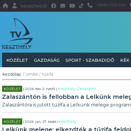
+36 83 / 320 200
REGISZTRÁCIÓ
KÖZÉLET
GAZDASÁG
SPORT - SZABADIDŐ
KÉK
kezdőlap
/ cimke / tűzifa
KÖZÉLET
| 2026. feb. 2. hétfő |
Keszthely-Zalaszántó
Zalaszántón is fellobban a Lelkünk mele
Zalaszántóra is jutott tűzifa a Lelkünk melege progra
KÖZÉLET
| 2026. jan. 27. kedd |
Keszthely
Lelkünk melege: elkezdték a tűzifa feldol