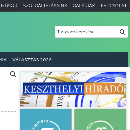
MŰSOR
SZOLGÁLTATÁSAINK
GALÉRIÁK
KAPCSOLAT
MIA
VÁLASZTÁS 2026