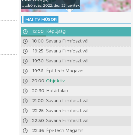
Utolsó adás: 2022. dec. 23. péntek
MAI TV MŰSOR
12:00
Képújság
18:00
Savaria Filmfesztivál
19:25
Savaria Filmfesztivál
19:30
Savaria Filmfesztivál
19:36
Épí-Tech Magazin
20:00
Objektív
20:30
Határtalan
21:00
Savaria Filmfesztivál
22:25
Savaria Filmfesztivál
22:30
Savaria Filmfesztivál
22:36
Épí-Tech Magazin