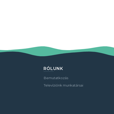
RÓLUNK
Bemutatkozás
Televíziónk munkatársai