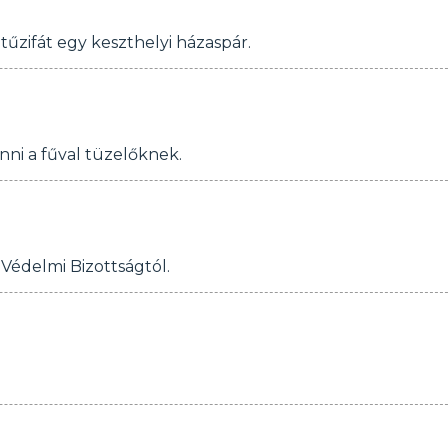
űzifát egy keszthelyi házaspár.
nni a fűval tüzelőknek.
Védelmi Bizottságtól.