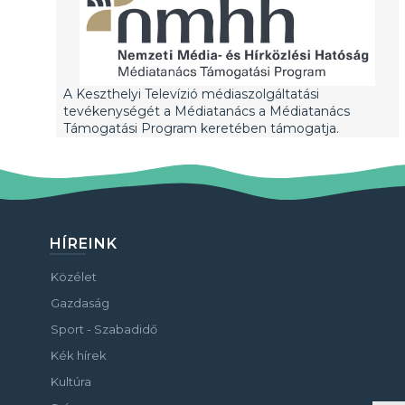
A Keszthelyi Televízió médiaszolgáltatási
tevékenységét a Médiatanács a Médiatanács
Támogatási Program keretében támogatja.
HÍREINK
Közélet
Gazdaság
Sport - Szabadidő
Kék hírek
Kultúra