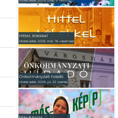
Utolsó adás: 2024. szep. 9. hétfő
Hittel, lélekkel
Utolsó adás: 2025. már. 16. vasárnap
Önkormányzati híradó
Utolsó adás: 2026. júl. 22. szerda
Más-Kép(p)