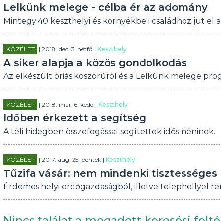
Lelkünk melege - célba ér az adomány
Mintegy 40 keszthelyi és környékbeli családhoz jut el 
KÖZÉLET
| 2018. dec. 3. hétfő |
Keszthely
A siker alapja a közös gondolkodás
Az elkészült óriás koszorúról és a Lelkünk melege prog
KÖZÉLET
| 2018. már. 6. kedd |
Keszthely
Időben érkezett a segítség
A téli hidegben összefogással segítettek idős néninek.
KÖZÉLET
| 2017. aug. 25. péntek |
Keszthely
Tűzifa vásár: nem mindenki tisztességes
Érdemes helyi erdőgazdaságból, illetve telephellyel re
Nincs találat a megadott keresési felté