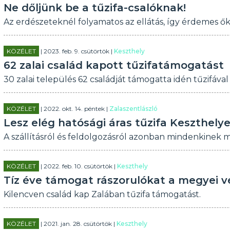
Ne dőljünk be a tűzifa-csalóknak!
Az erdészeteknél folyamatos az ellátás, így érdemes ők
KÖZÉLET
| 2023. feb. 9. csütörtök |
Keszthely
62 zalai család kapott tűzifatámogatást
30 zalai település 62 családját támogatta idén tűzifáva
KÖZÉLET
| 2022. okt. 14. péntek |
Zalaszentlászló
Lesz elég hatósági áras tűzifa Keszthely
A szállításról és feldolgozásról azonban mindenkinek
KÖZÉLET
| 2022. feb. 10. csütörtök |
Keszthely
Tíz éve támogat rászorulókat a megyei v
Kilencven család kap Zalában tűzifa támogatást.
KÖZÉLET
| 2021. jan. 28. csütörtök |
Keszthely