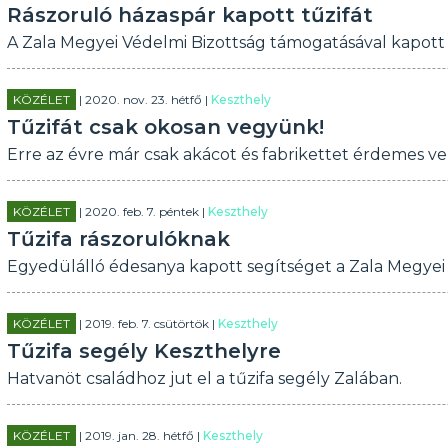
Rászoruló házaspár kapott tűzifát
A Zala Megyei Védelmi Bizottság támogatásával kapott t
KÖZÉLET
| 2020. nov. 23. hétfő |
Keszthely
Tűzifát csak okosan vegyünk!
Erre az évre már csak akácot és fabrikettet érdemes ve
KÖZÉLET
| 2020. feb. 7. péntek |
Keszthely
Tűzifa rászorulóknak
Egyedülálló édesanya kapott segítséget a Zala Megyei 
KÖZÉLET
| 2019. feb. 7. csütörtök |
Keszthely
Tűzifa segély Keszthelyre
Hatvanöt családhoz jut el a tűzifa segély Zalában.
KÖZÉLET
| 2019. jan. 28. hétfő |
Keszthely