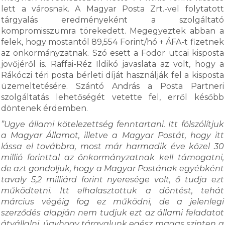
lett a városnak. A Magyar Posta Zrt.-vel folytatott
tárgyalás eredményeként a szolgáltató
kompromisszumra törekedett. Megegyeztek abban a
felek, hogy mostantól 89,554 Forint/hó + ÁFA-t fizetnek
az önkormányzatnak. Szó esett a Fodor utcai kisposta
jövőjéről is. Raffai-Réz Ildikó javaslata az volt, hogy a
Rákóczi téri posta bérleti díját használják fel a kisposta
üzemeltetésére. Szántó András a Posta Partneri
szolgáltatás lehetőségét vetette fel, erről később
döntenek érdemben.
”Ugye állami kötelezettség fenntartani. Itt fölszólítjuk
a Magyar Államot, illetve a Magyar Postát, hogy itt
lássa el továbbra, most már harmadik éve közel 30
millió forinttal az önkormányzatnak kell támogatni,
de azt gondoljuk, hogy a Magyar Postának egyébként
tavaly 5,2 milliárd forint nyeresége volt, ő tudja ezt
működtetni. Itt elhalasztottuk a döntést, tehát
március végéig fog ez működni, de a jelenlegi
szerződés alapján nem tudjuk ezt az állami feladatot
átvállalni, úgyhogy tárgyalunk egész magas szinten a