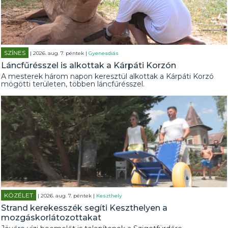
SZÍNES
| 2026. aug. 7. péntek |
Gyenesdiás
Láncfűrésszel is alkottak a Kárpáti Korzón
A mesterek három napon keresztül alkottak a Kárpáti Korzó
mögötti területen, többen láncfűrésszel.
KÖZÉLET
| 2026. aug. 7. péntek |
Keszthely
Strand kerekesszék segíti Keszthelyen a
mozgáskorlátozottakat