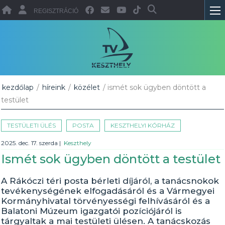
REGISZTRÁCIÓ
kezdőlap
/
híreink
/
közélet
/ ismét sok ügyben döntött a
testület
TESTÜLETI ÜLÉS
POSTA
KESZTHELYI KÓRHÁZ
2025. dec. 17. szerda
|
Keszthely
Ismét sok ügyben döntött a testület
A Rákóczi téri posta bérleti díjáról, a tanácsnokok
tevékenységének elfogadásáról és a Vármegyei
Kormányhivatal törvényességi felhívásáról és a
Balatoni Múzeum igazgatói pozíciójáról is
tárgyaltak a mai testületi ülésen. A tanácskozás