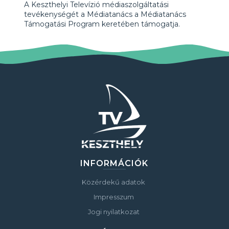
A Keszthelyi Televízió médiaszolgáltatási
tevékenységét a Médiatanács a Médiatanács
Támogatási Program keretében támogatja.
INFORMÁCIÓK
Közérdekű adatok
Impresszum
Jogi nyilatkozat