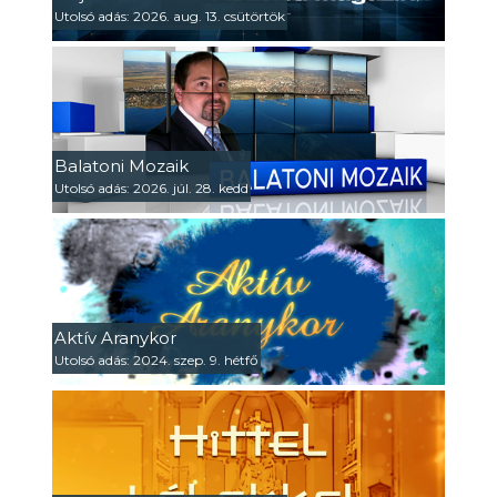
Utolsó adás: 2026. aug. 13. csütörtök
Balatoni Mozaik
Utolsó adás: 2026. júl. 28. kedd
Aktív Aranykor
Utolsó adás: 2024. szep. 9. hétfő