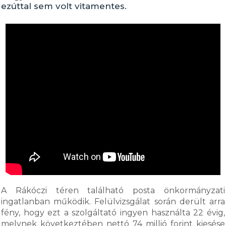
ezúttal sem volt vitamentes.
A Rákóczi téren található posta önkormányzati
ingatlanban működik. Felülvizsgálat során derült arra
fény, hogy ezt a szolgáltató ingyen használta 22 évig,
melynek következtében nettó 74 millió forint kiesése