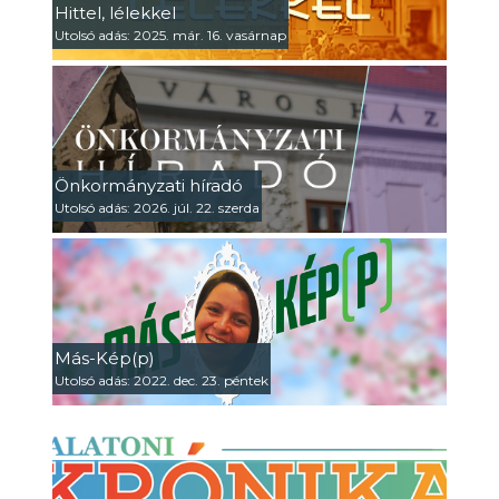
Hittel, lélekkel
Utolsó adás: 2025. már. 16. vasárnap
Önkormányzati híradó
Utolsó adás: 2026. júl. 22. szerda
Más-Kép(p)
Utolsó adás: 2022. dec. 23. péntek