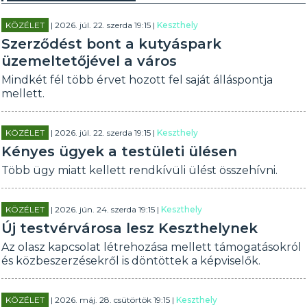
KÖZÉLET
| 2026. júl. 22. szerda 19:15 |
Keszthely
Szerződést bont a kutyáspark
üzemeltetőjével a város
Mindkét fél több érvet hozott fel saját álláspontja
mellett.
KÖZÉLET
| 2026. júl. 22. szerda 19:15 |
Keszthely
Kényes ügyek a testületi ülésen
Több ügy miatt kellett rendkívüli ülést összehívni.
KÖZÉLET
| 2026. jún. 24. szerda 19:15 |
Keszthely
Új testvérvárosa lesz Keszthelynek
Az olasz kapcsolat létrehozása mellett támogatásokról
és közbeszerzésekről is döntöttek a képviselők.
KÖZÉLET
| 2026. máj. 28. csütörtök 19:15 |
Keszthely