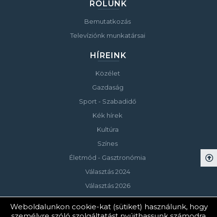
RÓLUNK
Bemutatkozás
Televíziónk munkatársai
HÍREINK
Közélet
Gazdaság
Sport - Szabadidő
Kék hírek
Kultúra
Színes
Életmód - Gasztronómia
Választás 2024
Választás 2026
Weboldalunkon cookie-kat (sütiket) használunk, hogy
személyre szóló szolgáltatást nyújthassunk számodra.
© Copyright 2023 Keszthelyi Televízió