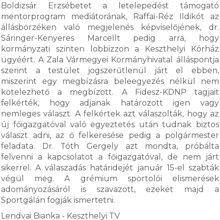
Boldizsár Erzsébetet a letelepedést támogató
mentorprogram mediátorának, Raffai-Réz Ildikót az
állásbörzéken való megjelenés képviselőjének, dr.
Sáringer-Kenyeres Marcellt pedig arra, hogy
kormányzati szinten lobbizzon a Keszthelyi Kórház
ügyéért. A Zala Vármegyei Kormányhivatal álláspontja
szerint a testület jogszerűtlenül járt el ebben,
miszerint egy megbízásra beleegyezés nélkül nem
kötelezhető a megbízott. A Fidesz-KDNP tagjait
felkérték, hogy adjanak határozott igen vagy
nemleges választ. A felkértek azt válaszolták, hogy az
új főigazgatóval való egyeztetés után tudnak biztos
választ adni, az ő felkeresése pedig a polgármester
feladata. Dr. Tóth Gergely azt mondta, próbálta
felvenni a kapcsolatot a főigazgatóval, de nem járt
sikerrel. A válaszadás határidejét január 15-el szabták
végül meg. A grémium sportolói elismerések
adományozásáról is szavazott, ezeket majd a
Sportgálán fogják ismertetni.
Lendvai Bianka - Keszthelyi TV