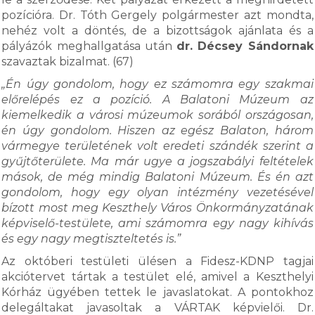
pozícióra. Dr. Tóth Gergely polgármester azt mondta,
nehéz volt a döntés, de a bizottságok ajánlata és a
pályázók meghallgatása után
dr. Décsey Sándornak
szavaztak bizalmat. (67)
„Én úgy gondolom, hogy ez számomra egy szakmai
előrelépés ez a pozíció. A Balatoni Múzeum az
kiemelkedik a városi múzeumok sorából országosan,
én úgy gondolom. Hiszen az egész Balaton, három
vármegye területének volt eredeti szándék szerint a
gyűjtőterülete. Ma már ugye a jogszabályi feltételek
mások, de még mindig Balatoni Múzeum. És én azt
gondolom, hogy egy olyan intézmény vezetésével
bízott most meg Keszthely Város Önkormányzatának
képviselő-testülete, ami számomra egy nagy kihívás
és egy nagy megtiszteltetés is.”
Az októberi testületi ülésen a Fidesz-KDNP tagjai
akciótervet tártak a testület elé, amivel a Keszthelyi
Kórház ügyében tettek le javaslatokat. A pontokhoz
delegáltakat javasoltak a VÁRTAK képvielői. Dr.