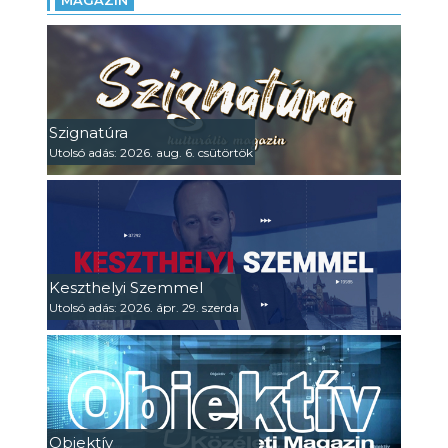
MAGAZIN
Szignatúra
Utolsó adás: 2026. aug. 6. csütörtök
Keszthelyi Szemmel
Utolsó adás: 2026. ápr. 29. szerda
Objektív