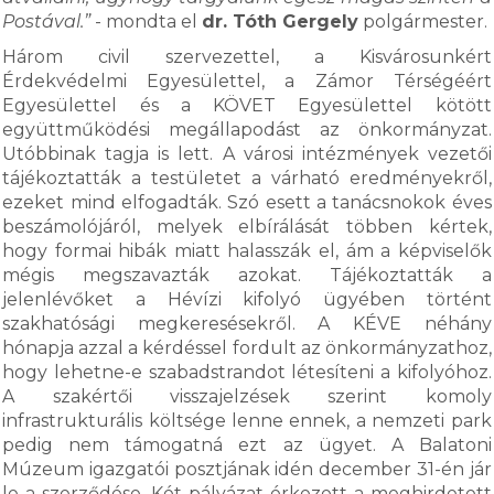
Postával.”
- mondta el
dr. Tóth Gergely
polgármester.
Három civil szervezettel, a Kisvárosunkért
Érdekvédelmi Egyesülettel, a Zámor Térségéért
Egyesülettel és a KÖVET Egyesülettel kötött
együttműködési megállapodást az önkormányzat.
Utóbbinak tagja is lett. A városi intézmények vezetői
tájékoztatták a testületet a várható eredményekről,
ezeket mind elfogadták. Szó esett a tanácsnokok éves
beszámolójáról, melyek elbírálását többen kértek,
hogy formai hibák miatt halasszák el, ám a képviselők
mégis megszavazták azokat. Tájékoztatták a
jelenlévőket a Hévízi kifolyó ügyében történt
szakhatósági megkeresésekről. A KÉVE néhány
hónapja azzal a kérdéssel fordult az önkormányzathoz,
hogy lehetne-e szabadstrandot létesíteni a kifolyóhoz.
A szakértői visszajelzések szerint komoly
infrastrukturális költsége lenne ennek, a nemzeti park
pedig nem támogatná ezt az ügyet. A Balatoni
Múzeum igazgatói posztjának idén december 31-én jár
le a szerződése. Két pályázat érkezett a meghirdetett