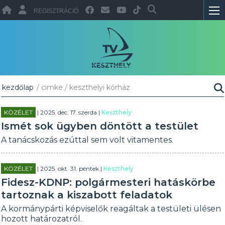
REGISZTRÁCIÓ
kezdőlap
/ cimke / keszthelyi kórház
KÖZÉLET
| 2025. dec. 17. szerda |
Keszthely
Ismét sok ügyben döntött a testület
A tanácskozás ezúttal sem volt vitamentes.
KÖZÉLET
| 2025. okt. 31. péntek |
Keszthely
Fidesz-KDNP: polgármesteri hatáskörbe
tartoznak a kiszabott feladatok
A kormánypárti képviselők reagáltak a testületi ülésen
hozott határozatról.