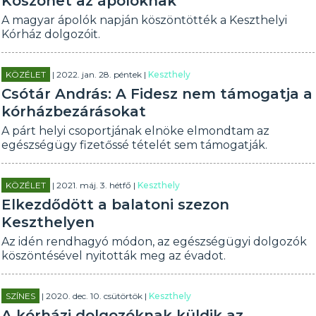
Köszönet az ápolóknak
A magyar ápolók napján köszöntötték a Keszthelyi
Kórház dolgozóit.
KÖZÉLET
| 2022. jan. 28. péntek |
Keszthely
Csótár András: A Fidesz nem támogatja a
kórházbezárásokat
A párt helyi csoportjának elnöke elmondtam az
egészségügy fizetőssé tételét sem támogatják.
KÖZÉLET
| 2021. máj. 3. hétfő |
Keszthely
Elkezdődött a balatoni szezon
Keszthelyen
Az idén rendhagyó módon, az egészségügyi dolgozók
köszöntésével nyitották meg az évadot.
SZÍNES
| 2020. dec. 10. csütörtök |
Keszthely
A kórházi dolgozóknak küldik az