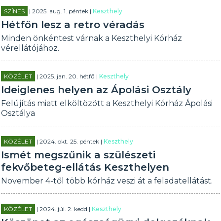
SZÍNES
| 2025. aug. 1. péntek |
Keszthely
Hétfőn lesz a retro véradás
Minden önkéntest várnak a Keszthelyi Kórház
vérellátójához.
KÖZÉLET
| 2025. jan. 20. hétfő |
Keszthely
Ideiglenes helyen az Ápolási Osztály
Felújítás miatt elköltözött a Keszthelyi Kórház Ápolási
Osztálya
KÖZÉLET
| 2024. okt. 25. péntek |
Keszthely
Ismét megszűnik a szülészeti
fekvőbeteg-ellátás Keszthelyen
November 4-től több kórház veszi át a feladatellátást.
KÖZÉLET
| 2024. júl. 2. kedd |
Keszthely