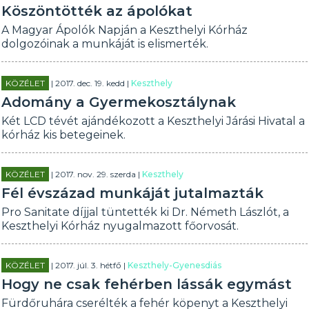
Köszöntötték az ápolókat
A Magyar Ápolók Napján a Keszthelyi Kórház
dolgozóinak a munkáját is elismerték.
KÖZÉLET
| 2017. dec. 19. kedd |
Keszthely
Adomány a Gyermekosztálynak
Két LCD tévét ajándékozott a Keszthelyi Járási Hivatal a
kórház kis betegeinek.
KÖZÉLET
| 2017. nov. 29. szerda |
Keszthely
Fél évszázad munkáját jutalmazták
Pro Sanitate díjjal tüntették ki Dr. Németh Lászlót, a
Keszthelyi Kórház nyugalmazott főorvosát.
KÖZÉLET
| 2017. júl. 3. hétfő |
Keszthely-Gyenesdiás
Hogy ne csak fehérben lássák egymást
Fürdőruhára cserélték a fehér köpenyt a Keszthelyi