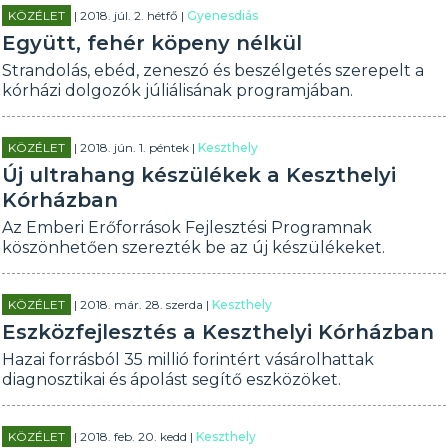
KÖZÉLET
| 2018. júl. 2. hétfő |
Gyenesdiás
Együtt, fehér köpeny nélkül
Strandolás, ebéd, zeneszó és beszélgetés szerepelt a
kórházi dolgozók júliálisának programjában.
KÖZÉLET
| 2018. jún. 1. péntek |
Keszthely
Új ultrahang készülékek a Keszthelyi
Kórházban
Az Emberi Erőforrások Fejlesztési Programnak
köszönhetően szerezték be az új készülékeket.
KÖZÉLET
| 2018. már. 28. szerda |
Keszthely
Eszközfejlesztés a Keszthelyi Kórházban
Hazai forrásból 35 millió forintért vásárolhattak
diagnosztikai és ápolást segítő eszközöket.
KÖZÉLET
| 2018. feb. 20. kedd |
Keszthely