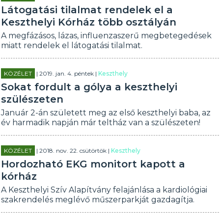
Látogatási tilalmat rendelek el a
Keszthelyi Kórház több osztályán
A megfázásos, lázas, influenzaszerű megbetegedések
miatt rendelek el látogatási tilalmat.
KÖZÉLET
| 2019. jan. 4. péntek |
Keszthely
Sokat fordult a gólya a keszthelyi
szülészeten
Január 2-án született meg az első keszthelyi baba, az
év harmadik napján már teltház van a szülészeten!
KÖZÉLET
| 2018. nov. 22. csütörtök |
Keszthely
Hordozható EKG monitort kapott a
kórház
A Keszthelyi Szív Alapítvány felajánlása a kardiológiai
szakrendelés meglévő műszerparkját gazdagítja.