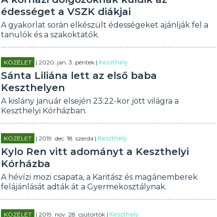
édességet a VSZK diákjai
A gyakorlat során elkészült édességeket ajánlják fel a
tanulók és a szakoktatók.
KÖZÉLET
| 2020. jan. 3. péntek |
Keszthely
Sánta Liliána lett az első baba
Keszthelyen
A kislány január elsején 23:22-kor jött világra a
Keszthelyi Kórházban.
KÖZÉLET
| 2019. dec. 18. szerda |
Keszthely
Kylo Ren vitt adományt a Keszthelyi
Kórházba
A hévízi mozi csapata, a Karitász és magánemberek
felájánlását adták át a Gyermekosztálynak.
KÖZÉLET
| 2019. nov. 28. csütörtök |
Keszthely