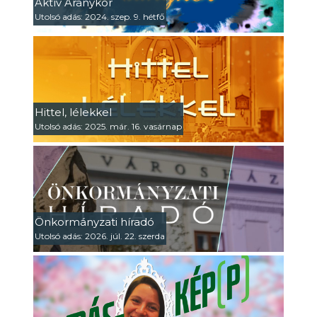
Aktív Aranykor
Utolsó adás: 2024. szep. 9. hétfő
Hittel, lélekkel
Utolsó adás: 2025. már. 16. vasárnap
Önkormányzati híradó
Utolsó adás: 2026. júl. 22. szerda