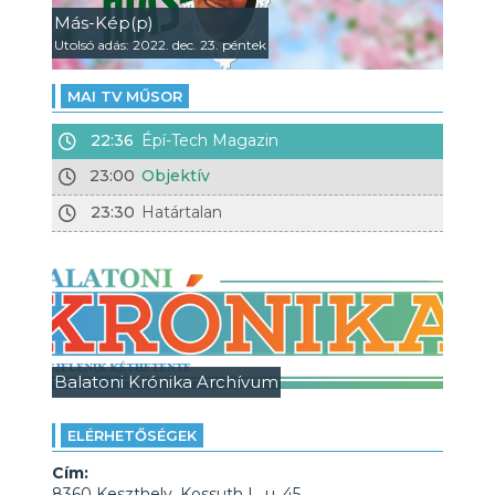
Más-Kép(p)
Utolsó adás: 2022. dec. 23. péntek
MAI TV MŰSOR
22:36
Épí-Tech Magazin
23:00
Objektív
23:30
Határtalan
Balatoni Krónika Archívum
ELÉRHETŐSÉGEK
Cím:
8360 Keszthely, Kossuth L. u. 45.