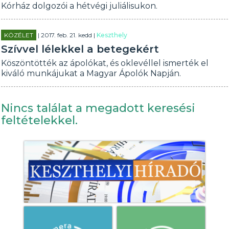
Kórház dolgozói a hétvégi juliálisukon.
KÖZÉLET
| 2017. feb. 21. kedd |
Keszthely
Szívvel lélekkel a betegekért
Köszöntötték az ápolókat, és oklevéllel ismerték el
kiváló munkájukat a Magyar Ápolók Napján.
Nincs találat a megadott keresési
feltételekkel.