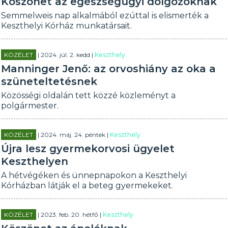
Köszönet az egészségügyi dolgozóknak
Semmelweis nap alkalmából ezúttal is elismerték a
Keszthelyi Kórház munkatársait.
KÖZÉLET
| 2024. júl. 2. kedd |
Keszthely
Manninger Jenő: az orvoshiány az oka a
szüneteltetésnek
Közösségi oldalán tett közzé közleményt a
polgármester.
KÖZÉLET
| 2024. máj. 24. péntek |
Keszthely
Újra lesz gyermekorvosi ügyelet
Keszthelyen
A hétvégéken és ünnepnapokon a Keszthelyi
Kórházban látják el a beteg gyermekeket.
KÖZÉLET
| 2023. feb. 20. hétfő |
Keszthely