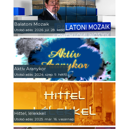
Balatoni Mozaik
Utolsó adás: 2026. júl. 28. kedd
Aktív Aranykor
Utolsó adás: 2024. szep. 9. hétfő
Hittel, lélekkel
Utolsó adás: 2025. már. 16. vasárnap