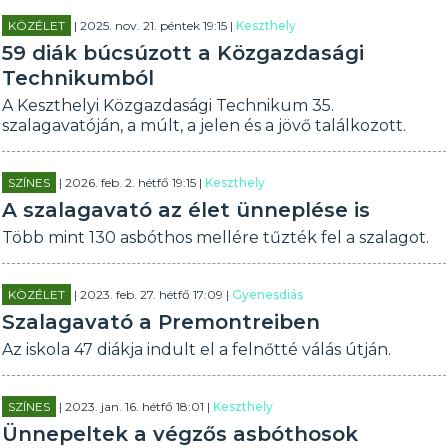
KÖZÉLET
| 2025. nov. 21. péntek 19:15 |
Keszthely
59 diák búcsúzott a Közgazdasági
Technikumból
A Keszthelyi Közgazdasági Technikum 35.
szalagavatóján, a múlt, a jelen és a jövő találkozott.
SZÍNES
| 2026. feb. 2. hétfő 19:15 |
Keszthely
A szalagavató az élet ünneplése is
Több mint 130 asbóthos mellére tűzték fel a szalagot.
KÖZÉLET
| 2023. feb. 27. hétfő 17:09 |
Gyenesdiás
Szalagavató a Premontreiben
Az iskola 47 diákja indult el a felnőtté válás útján.
SZÍNES
| 2023. jan. 16. hétfő 18:01 |
Keszthely
Ünnepeltek a végzős asbóthosok