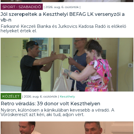
SPORT - SZABADIDŐ
| 2026. aug. 6. csütörtök |
Jól szerepeltek a Keszthelyi BEFAG LK versenyzői a
vb-n
Farkasné Keczeli Bianka és Jurkovics Kadosa Radó is előkelő
helyeket értek el.
KÖZÉLET
| 2026. aug. 6. csütörtök |
Keszthely
Retro véradás: 39 donor volt Keszthelyen
Nyáron, különösen a kánikulában kevesebb a véradó. A
Vöröskereszt azt kéri, aki tud, adjon vért.