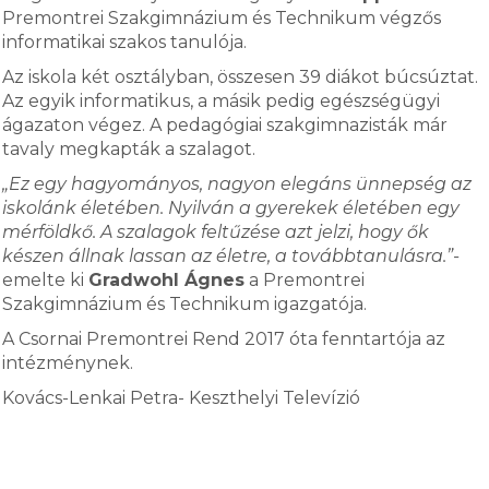
Premontrei Szakgimnázium és Technikum végzős
informatikai szakos tanulója.
Az iskola két osztályban, összesen 39 diákot búcsúztat.
Az egyik informatikus, a másik pedig egészségügyi
ágazaton végez. A pedagógiai szakgimnazisták már
tavaly megkapták a szalagot.
„Ez egy hagyományos, nagyon elegáns ünnepség az
iskolánk életében. Nyilván a gyerekek életében egy
mérföldkő. A szalagok feltűzése azt jelzi, hogy ők
készen állnak lassan az életre, a továbbtanulásra.”-
emelte ki
Gradwohl Ágnes
a Premontrei
Szakgimnázium és Technikum igazgatója.
A Csornai Premontrei Rend 2017 óta fenntartója az
intézménynek.
Kovács-Lenkai Petra- Keszthelyi Televízió