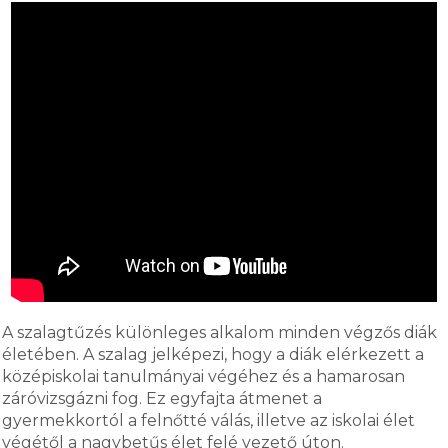
A szalagtűzés különleges alkalom minden végzős diák
életében. A szalag jelképezi, hogy a diák elérkezett a
középiskolai tanulmányai végéhez és a hamarosan
záróvizsgázni fog. Ez egyfajta átmenet a
gyermekkortól a felnőtté válás, illetve az iskolai élet
végétől a nagybetűs élet felé vezető úton.