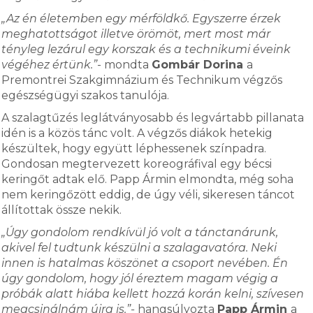
„Az én életemben egy mérföldkő. Egyszerre érzek
meghatottságot illetve örömöt, mert most már
tényleg lezárul egy korszak és a technikumi éveink
végéhez értünk.”
- mondta
Gombár Dorina
a
Premontrei Szakgimnázium és Technikum végzős
egészségügyi szakos tanulója.
A szalagtűzés leglátványosabb és legvártabb pillanata
idén is a közös tánc volt. A végzős diákok hetekig
készültek, hogy együtt léphessenek színpadra.
Gondosan megtervezett koreográfival egy bécsi
keringőt adtak elő. Papp Ármin elmondta, még soha
nem keringőzött eddig, de úgy véli, sikeresen táncot
állítottak össze nekik.
„Úgy gondolom rendkívül jó volt a tánctanárunk,
akivel fel tudtunk készülni a szalagavatóra. Neki
innen is hatalmas köszönet a csoport nevében. Én
úgy gondolom, hogy jól éreztem magam végig a
próbák alatt hiába kellett hozzá korán kelni, szívesen
megcsinálnám újra is.”-
hangsúlyozta
Papp Ármin
a