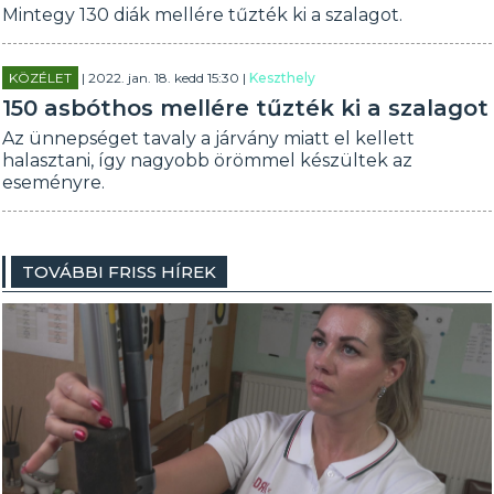
Mintegy 130 diák mellére tűzték ki a szalagot.
KÖZÉLET
| 2022. jan. 18. kedd 15:30 |
Keszthely
150 asbóthos mellére tűzték ki a szalagot
Az ünnepséget tavaly a járvány miatt el kellett
halasztani, így nagyobb örömmel készültek az
eseményre.
TOVÁBBI FRISS HÍREK