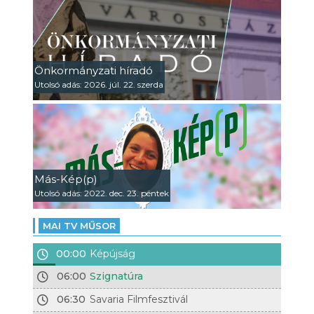
Önkormányzati híradó
Utolsó adás: 2026. júl. 22. szerda
Más-Kép(p)
Utolsó adás: 2022. dec. 23. péntek
MAI TV MŰSOR
00:00
Képújság
06:00
Szignatúra
06:30
Savaria Filmfesztivál