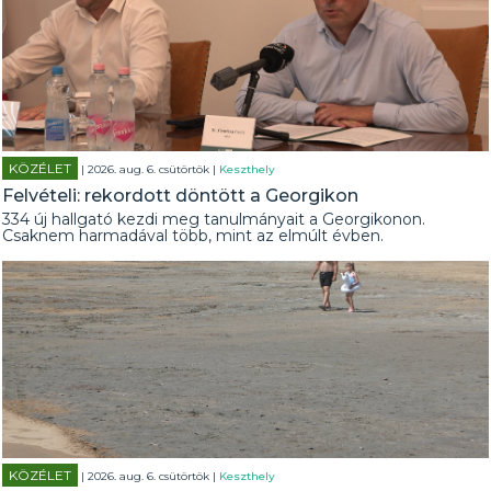
KÖZÉLET
| 2026. aug. 6. csütörtök |
Keszthely
Felvételi: rekordott döntött a Georgikon
334 új hallgató kezdi meg tanulmányait a Georgikonon.
Csaknem harmadával több, mint az elmúlt évben.
KÖZÉLET
| 2026. aug. 6. csütörtök |
Keszthely