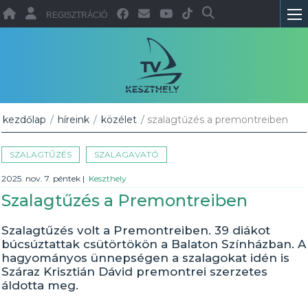
REGISZTRÁCIÓ
kezdőlap
/
híreink
/
közélet
/ szalagtűzés a premontreiben
SZALAGTŰZÉS
SZALAGAVATÓ
2025. nov. 7. péntek
|
Keszthely
Szalagtűzés a Premontreiben
Szalagtűzés volt a Premontreiben. 39 diákot
búcsúztattak csütörtökön a Balaton Színházban. A
hagyományos ünnepségen a szalagokat idén is
Száraz Krisztián Dávid premontrei szerzetes
áldotta meg.