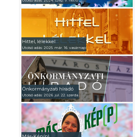
Utolsó adás: 2024. szep. 9. hétfő
Hittel, lélekkel
Utolsó adás: 2025. már. 16. vasárnap
Önkormányzati híradó
Utolsó adás: 2026. júl. 22. szerda
Más-Kép(p)