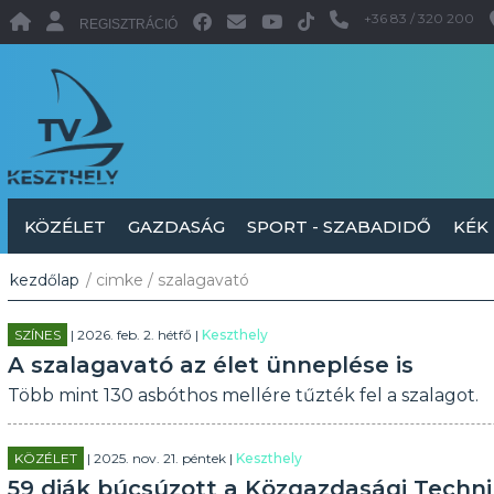
+36 83 / 320 200
REGISZTRÁCIÓ
KÖZÉLET
GAZDASÁG
SPORT - SZABADIDŐ
KÉK
kezdőlap
/ cimke / szalagavató
SZÍNES
| 2026. feb. 2. hétfő |
Keszthely
A szalagavató az élet ünneplése is
Több mint 130 asbóthos mellére tűzték fel a szalagot.
KÖZÉLET
| 2025. nov. 21. péntek |
Keszthely
59 diák búcsúzott a Közgazdasági Techn