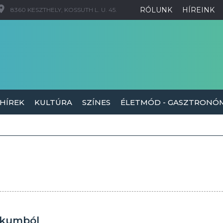
RÓLUNK
HÍREINK
8360 KESZTHELY, KOSSUTH L. U. 45.
 HÍREK
KULTÚRA
SZÍNES
ÉLETMÓD - GASZTRONÓ
ikumból