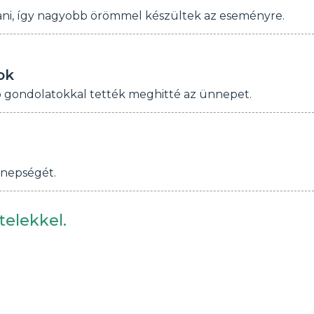
ztani, így nagyobb örömmel készültek az eseményre.
ok
ó gondolatokkal tették meghitté az ünnepet.
nnepségét.
telekkel.