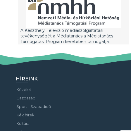
A Keszthelyi Televízió médiaszolgáltatási
tevékenységét a Médiatanács a Médiatanács
Támogatási Program keretében támogatja.
HÍREINK
Közélet
Gazdaság
Sport - Szabadidő
Kék hírek
Kultúra