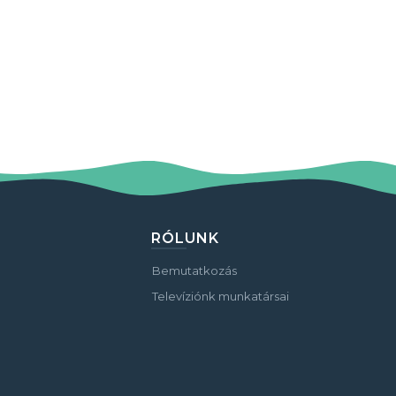
RÓLUNK
Bemutatkozás
Televíziónk munkatársai