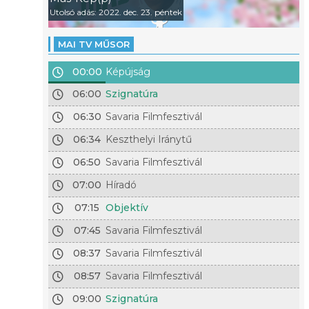
Utolsó adás: 2022. dec. 23. péntek
MAI TV MŰSOR
00:00
Képújság
06:00
Szignatúra
06:30
Savaria Filmfesztivál
06:34
Keszthelyi Iránytű
06:50
Savaria Filmfesztivál
07:00
Híradó
07:15
Objektív
07:45
Savaria Filmfesztivál
08:37
Savaria Filmfesztivál
08:57
Savaria Filmfesztivál
09:00
Szignatúra