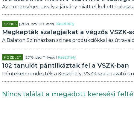
Az ünnepséget tavaly a járvány miatt el kellett halas
SZÍNES
| 2021. nov. 30. kedd |
Keszthely
Megkapták szalagjaikat a végzős VSZK-s
A Balaton Színházban színes produkciókkal és útraval
KÖZÉLET
| 2018. dec. 11. kedd |
Keszthely
102 tanulót pántlikáztak fel a VSZK-ban
Pénteken rendezték a Keszthelyi VSZK szalagavató ü
Nincs találat a megadott keresési felté