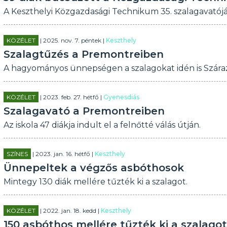
A Keszthelyi Közgazdasági Technikum 35. szalagavatóján, 
KÖZÉLET
| 2025. nov. 7. péntek |
Keszthely
Szalagtűzés a Premontreiben
A hagyományos ünnepségen a szalagokat idén is Száraz 
KÖZÉLET
| 2023. feb. 27. hétfő |
Gyenesdiás
Szalagavató a Premontreiben
Az iskola 47 diákja indult el a felnőtté válás útján.
SZÍNES
| 2023. jan. 16. hétfő |
Keszthely
Ünnepeltek a végzős asbóthosok
Mintegy 130 diák mellére tűzték ki a szalagot.
KÖZÉLET
| 2022. jan. 18. kedd |
Keszthely
150 asbóthos mellére tűzték ki a szalagot